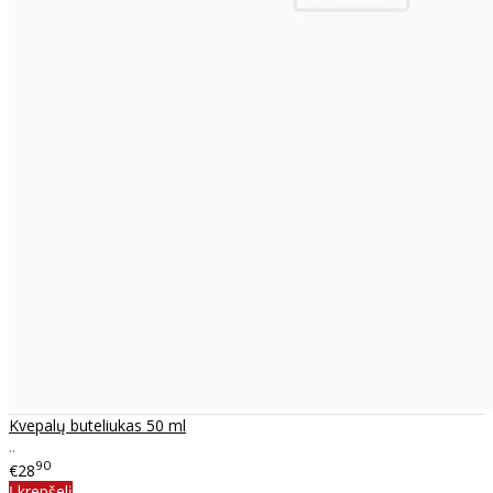
Kvepalų buteliukas 50 ml
..
90
€28
Į krepšelį