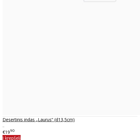
Desertinis indas „Laurus“ (d13,5cm)
..
90
€19
Į krepšelį