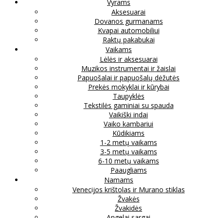
Vyrams
Aksesuarai
Dovanos gurmanams
Kvapai automobiliui
Raktų pakabukai
Vaikams
Lėlės ir aksesuarai
Muzikos instrumentai ir žaislai
Papuošalai ir papuošalų dėžutės
Prekės mokyklai ir kūrybai
Taupyklės
Tekstilės gaminiai su spauda
Vaikiški indai
Vaiko kambariui
Kūdikiams
1-2 metų vaikams
3-5 metų vaikams
6-10 metų vaikams
Paaugliams
Namams
Venecijos krištolas ir Murano stiklas
Žvakės
Žvakidės
Angelai sargai