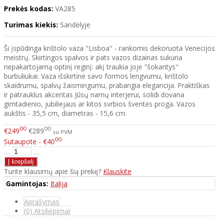
Prekės kodas:
VA285
Turimas kiekis:
Sandėlyje
Ši įspūdinga krištolo vaza "Lisboa" - rankomis dekoruota Venecijos
meistrų. Skirtingos spalvos ir pats vazos dizainas sukuria
nepakartojamą optinį reginį: akį traukia joje "šokantys"
burbuliukai. Vaza išskirtinė savo formos lengvumu, krištolo
skaidrumu, spalvų žaismingumu, prabangia elegancija. Praktiškas
ir patrauklus akcentas Jūsų namų interjerui, solidi dovana
gimtadienio, jubiliejaus ar kitos svrbios šventės proga. Vazos
aukštis - 35,5 cm, diametras - 15,6 cm.
00
00
€249
€289
su PVM
00
Sutaupote - €40
Turite klausimų apie šią prekę?
Klauskite
Gamintojas:
Italija
Aprašymas
(0) Atsiliepimai