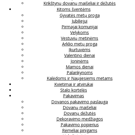
Krikštynų dovanų maišeliai ir dėžutės
Kitoms šventėms
Gyvatės metų proga
Jubiliejui
Pirmajai komunijai
Velykoms
Vestuvių metinėms
Arklio metų proga
Įkurtuvėms
Valentino dienai
Joninėms
Mamos dienai
Palankynoms
Kalėdoms ir Naujiesiems metams
Kvietimai ir atvirukai
Stalo kortelės
Pakavimas
Dovanos pakavimo paslauga
Dovanų maišeliai
Dovanų dėžutės
Dekoravimo medžiagos
Pakavimo popierius
Rėmeliai pinigams