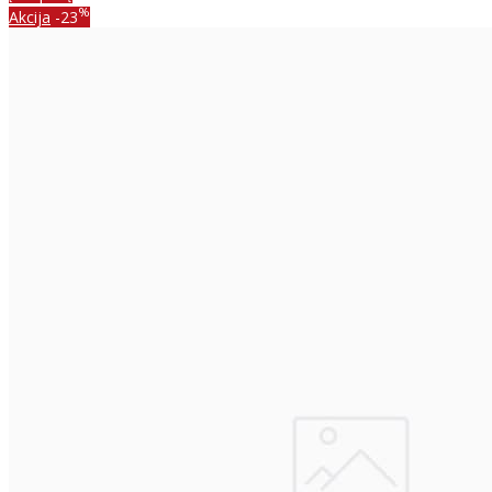
%
Akcija
-23