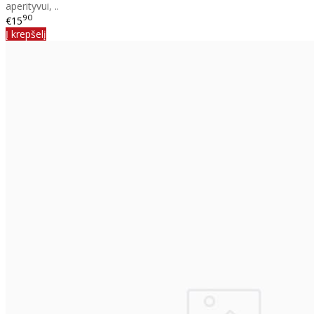
aperityvui, ..
90
€15
Į krepšelį