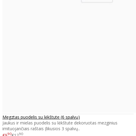
Megztas puodelis su lėkštute (6 spalvų)
Jaukus ir mielas puodelis su lėkštute dekoruotas mezginius
imituojančiais raštais (likusios 3 spalvų..
90
90
€9
€12