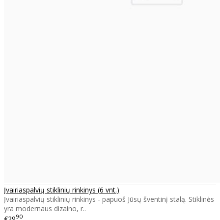
Įvairiaspalvių stiklinių rinkinys (6 vnt.)
Įvairiaspalvių stiklinių rinkinys - papuoš Jūsų šventinį stalą. Stiklinės
yra modernaus dizaino, r..
90
€29