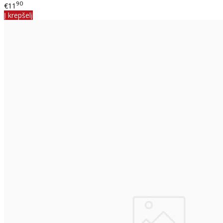
90
€11
Į krepšelį