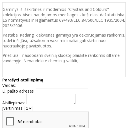
Gaminys iš išskirtinės ir modernios "Crystals and Colours"
kolekcijos. Visos naudojamos medžiagos - krištolas, dažai atitinka
ES normatyvus ir reglamentus 69/493/EEC,84/500/EEC 1935/2004,
2023/2006.
Pastaba. Kadangi kiekvienas gaminys yra dekoruojamas rankomis,
todėl ir ši Jūsų užsakoma vaza minimaliai gali skirtis nuo
nuotraukoje pavaizduotos.
Priežiūra - naudodami švelnią šluostę plaukite rankomis šiltame
vandenyje. Nenaudokite cheminių valiklių.
Parašyti atsiliepimą
Vardas:
El. pašto adresas:
Atsiliepimas:
Įvertinimas: