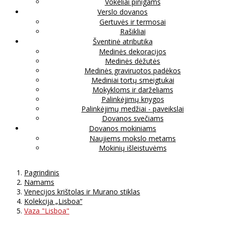
Vokeliai pinigams
Verslo dovanos
Gertuvės ir termosai
Rašikliai
Šventinė atributika
Medinės dekoracijos
Medinės dėžutės
Medinės graviruotos padėkos
Mediniai tortų smeigtukai
Mokykloms ir darželiams
Palinkėjimų knygos
Palinkėjimų medžiai - paveikslai
Dovanos svečiams
Dovanos mokiniams
Naujiems mokslo metams
Mokinių išleistuvėms
Pagrindinis
Namams
Venecijos krištolas ir Murano stiklas
Kolekcija „Lisboa“
Vaza "Lisboa"