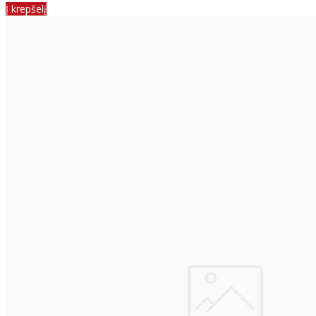
Į krepšelį