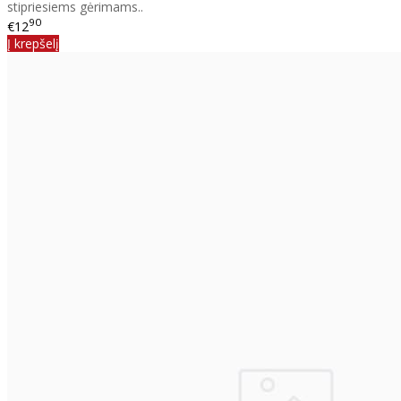
stipriesiems gėrimams..
90
€12
Į krepšelį