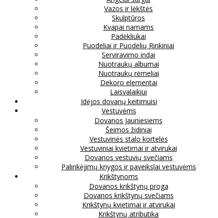
Vazos ir lėkštės
Skulptūros
Kvapai namams
Padėkliukai
Puodeliai ir Puodelių Rinkiniai
Serviravimo indai
Nuotraukų albumai
Nuotraukų rėmeliai
Dekoro elementai
Laisvalaikiui
Idėjos dovanų keitimuisi
Vestuvėms
Dovanos Jauniesiems
Šeimos židiniai
Vestuvinės stalo kortelės
Vestuviniai kvietimai ir atvirukai
Dovanos vestuvių svečiams
Palinkėjimų knygos ir paveikslai vestuvėms
Krikštynoms
Dovanos krikštynų proga
Dovanos krikštynų svečiams
Krikštynų kvietimai ir atvirukai
Krikštynų atributika