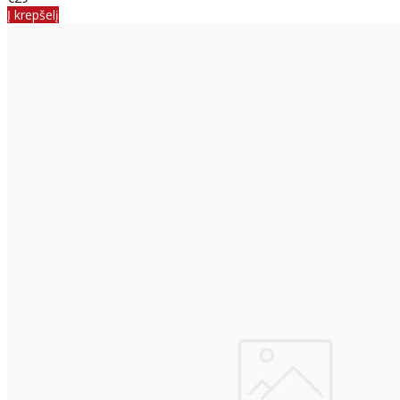
Į krepšelį