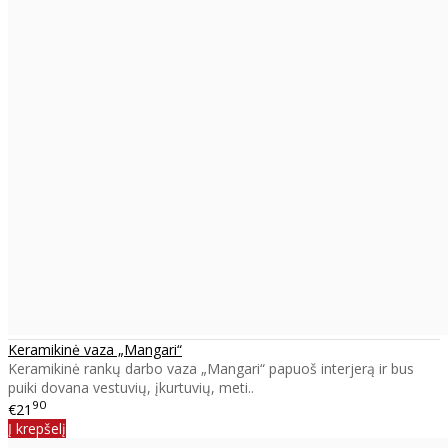
Keramikinė vaza „Mangari“
Keramikinė rankų darbo vaza „Mangari“ papuoš interjerą ir bus
puiki dovana vestuvių, įkurtuvių, meti..
90
€21
Į krepšelį