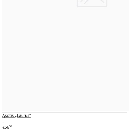
Ąsotis „Laurus“
..
90
€56