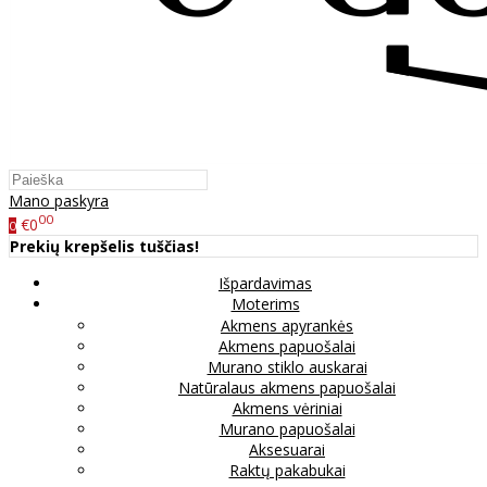
Mano paskyra
00
€0
0
Prekių krepšelis tuščias!
Išpardavimas
Moterims
Akmens apyrankės
Akmens papuošalai
Murano stiklo auskarai
Natūralaus akmens papuošalai
Akmens vėriniai
Murano papuošalai
Aksesuarai
Raktų pakabukai