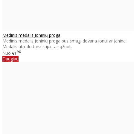
Medinis medalis Joninių proga
Medinis medalis Joninių proga bus smagi dovana Jonui ar Janinai.
Medalis atrodo tarsi supintas ąžuol..
90
Nuo
€1
Daugiau