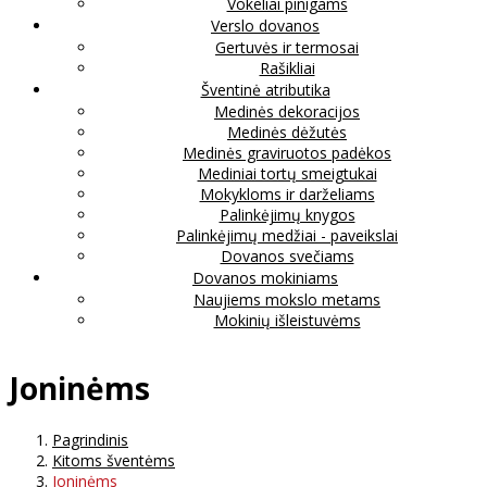
Vokeliai pinigams
Verslo dovanos
Gertuvės ir termosai
Rašikliai
Šventinė atributika
Medinės dekoracijos
Medinės dėžutės
Medinės graviruotos padėkos
Mediniai tortų smeigtukai
Mokykloms ir darželiams
Palinkėjimų knygos
Palinkėjimų medžiai - paveikslai
Dovanos svečiams
Dovanos mokiniams
Naujiems mokslo metams
Mokinių išleistuvėms
Joninėms
Pagrindinis
Kitoms šventėms
Joninėms