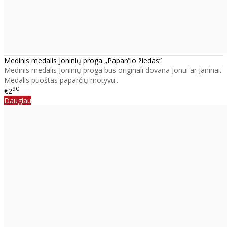
Medinis medalis Joninių proga „Paparčio žiedas“
Medinis medalis Joninių proga bus originali dovana Jonui ar Janinai.
Medalis puoštas paparčių motyvu..
90
€2
Daugiau