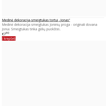
Medinė dekoracija-smeigtukas tortui „Jonas“
Medinė dekoracija-smeigtukas Joninių proga - originali dovana
Jonui. Smeigtukas tinka gėlių puokštei..
90
€7
Į krepšelį