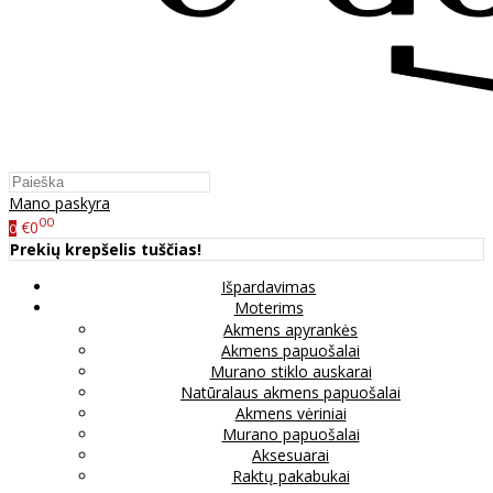
Mano paskyra
00
€0
0
Prekių krepšelis tuščias!
Išpardavimas
Moterims
Akmens apyrankės
Akmens papuošalai
Murano stiklo auskarai
Natūralaus akmens papuošalai
Akmens vėriniai
Murano papuošalai
Aksesuarai
Raktų pakabukai