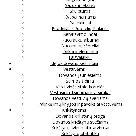
Vazos ir lėkštės
Skulptūros
Kvapai namams
Padėkliukai
Puodeliai ir Puodelių Rinkiniai
Serviravimo indai
Nuotraukų albumai
Nuotraukų rėmeliai
Dekoro elementai
Laisvalaikiui
Idėjos dovanų keitimuisi
Vestuvėms
Dovanos Jauniesiems
Šeimos židiniai
Vestuvinės stalo kortelės
Vestuviniai kvietimai ir atvirukai
Dovanos vestuvių svečiams
Palinkėjimų knygos ir paveikslai vestuvėms
Krikštynoms
Dovanos krikštynų proga
Dovanos krikštynų svečiams
Krikštynų kvietimai ir atvirukai
Krikštynų atributika