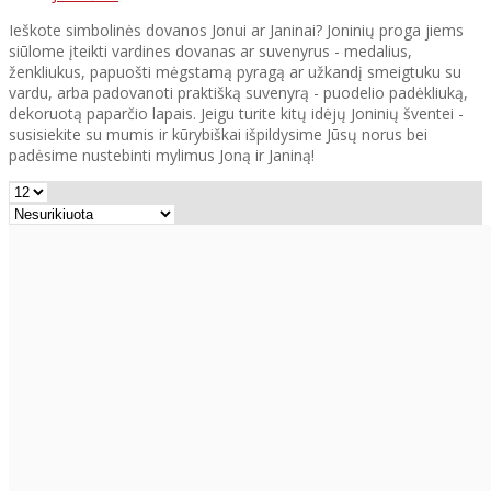
Ieškote simbolinės dovanos Jonui ar Janinai? Joninių proga jiems
siūlome įteikti vardines dovanas ar suvenyrus - medalius,
ženkliukus, papuošti mėgstamą pyragą ar užkandį smeigtuku su
vardu, arba padovanoti praktišką suvenyrą - puodelio padėkliuką,
dekoruotą paparčio lapais. Jeigu turite kitų idėjų Joninių šventei -
susisiekite su mumis ir kūrybiškai išpildysime Jūsų norus bei
padėsime nustebinti mylimus Joną ir Janiną!