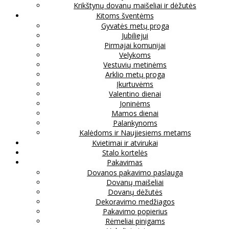
Krikštynų dovanų maišeliai ir dėžutės
Kitoms šventėms
Gyvatės metų proga
Jubiliejui
Pirmajai komunijai
Velykoms
Vestuvių metinėms
Arklio metų proga
Įkurtuvėms
Valentino dienai
Joninėms
Mamos dienai
Palankynoms
Kalėdoms ir Naujiesiems metams
Kvietimai ir atvirukai
Stalo kortelės
Pakavimas
Dovanos pakavimo paslauga
Dovanų maišeliai
Dovanų dėžutės
Dekoravimo medžiagos
Pakavimo popierius
Rėmeliai pinigams