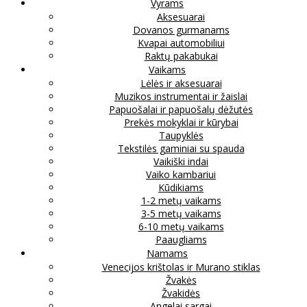
Vyrams
Aksesuarai
Dovanos gurmanams
Kvapai automobiliui
Raktų pakabukai
Vaikams
Lėlės ir aksesuarai
Muzikos instrumentai ir žaislai
Papuošalai ir papuošalų dėžutės
Prekės mokyklai ir kūrybai
Taupyklės
Tekstilės gaminiai su spauda
Vaikiški indai
Vaiko kambariui
Kūdikiams
1-2 metų vaikams
3-5 metų vaikams
6-10 metų vaikams
Paaugliams
Namams
Venecijos krištolas ir Murano stiklas
Žvakės
Žvakidės
Angelai sargai