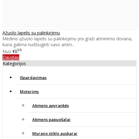
Ąžuolo lapelis su palinkėjimu
Medinis ąžuolo lapelis su palinkėjimu yra graži atminimo dovana,
kuria galima nudžiuginti savo artim..
59
Nuo
€0
Daugiau
Kategorijos
Išpardavimas
Moterims
Akmens apyrankės
Akmens papuošalai
Murano stiklo auskarai