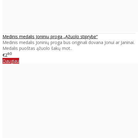
Medinis medalis Joninių proga „Ąžuolo stiprybė“
Medinis medalis Joninių proga bus originali dovana Jonui ar Janinai.
Medalis puoštas ąžuolo šakų mot..
60
€2
Daugiau