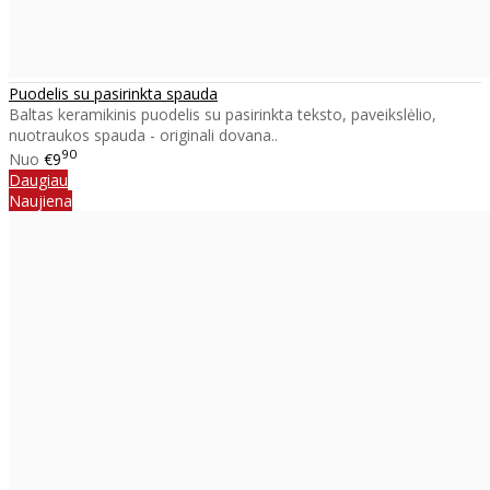
Puodelis su pasirinkta spauda
Baltas keramikinis puodelis su pasirinkta teksto, paveikslėlio,
nuotraukos spauda - originali dovana..
90
Nuo
€9
Daugiau
Naujiena