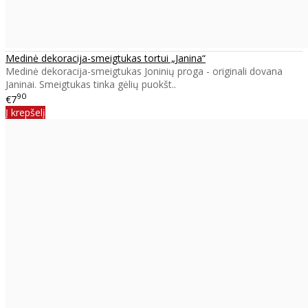
Medinė dekoracija-smeigtukas tortui „Janina“
Medinė dekoracija-smeigtukas Joninių proga - originali dovana
Janinai. Smeigtukas tinka gėlių puokšt..
90
€7
Į krepšelį