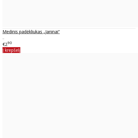
Medinis padėkliukas „Janinai“
..
90
€2
Į krepšelį