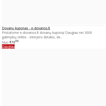
Dovanų kuponas - e-dovanos.lt
Pristatome e-dovanos.lt dovanų kuponą! Daugiau nei 3000
galimybių rinktis - interjero detalės, de..
00
Nuo
€10
Daugiau