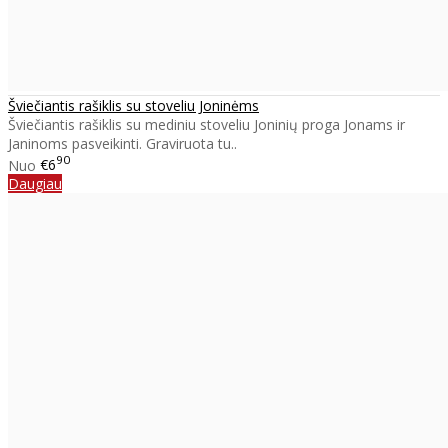
Šviečiantis rašiklis su stoveliu Joninėms
Šviečiantis rašiklis su mediniu stoveliu Joninių proga Jonams ir
Janinoms pasveikinti. Graviruota tu..
90
Nuo
€6
Daugiau