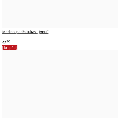
Medinis padėkliukas „Jonui“
..
90
€2
Į krepšelį