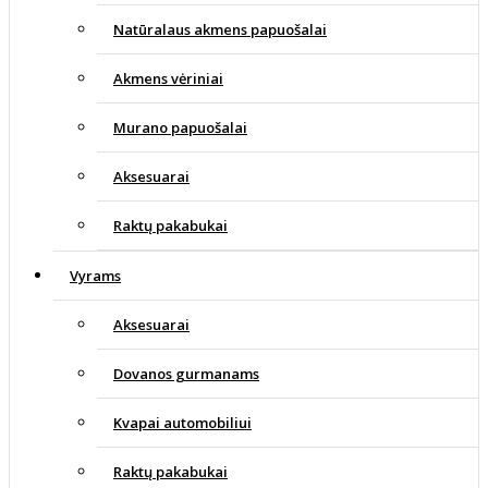
Natūralaus akmens papuošalai
Akmens vėriniai
Murano papuošalai
Aksesuarai
Raktų pakabukai
Vyrams
Aksesuarai
Dovanos gurmanams
Kvapai automobiliui
Raktų pakabukai