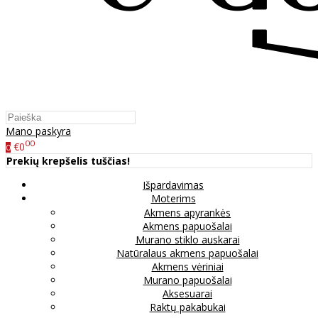
Mano paskyra
00
€0
0
Prekių krepšelis tuščias!
Išpardavimas
Moterims
Akmens apyrankės
Akmens papuošalai
Murano stiklo auskarai
Natūralaus akmens papuošalai
Akmens vėriniai
Murano papuošalai
Aksesuarai
Raktų pakabukai