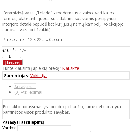
Keramikinė vaza ,,Toledo" - modernaus dizaino, vertikalios
formos, platėjanti, juoda su sidabrine spalvomis persipynusi
interjero detalė papuoš bet kurį Jūsų namų kampelį. Kolekcijoje
dar ovali vaza bei žvakidė.
Išmatavimai: 12 x 22.5 x 6.5 cm
90
€16
su PVM
Turite klausimų apie šią prekę?
Klauskite
Gamintojas:
Vokietija
Aprašymas
(0) Atsiliepimai
Produkto aprašymas yra bendro pobūdžio, jame nebūtinai yra
paminėtos visos produkto savybės.
Parašyti atsiliepimą
Vardas: