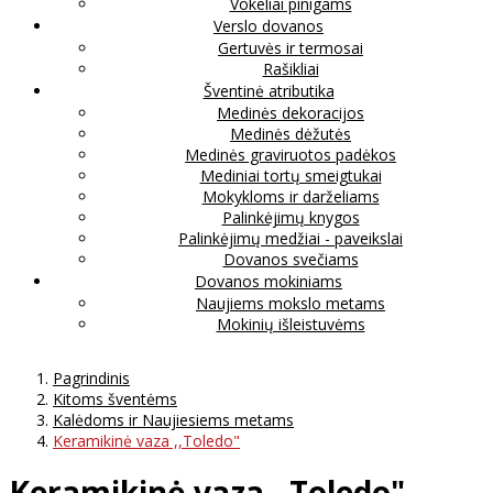
Vokeliai pinigams
Verslo dovanos
Gertuvės ir termosai
Rašikliai
Šventinė atributika
Medinės dekoracijos
Medinės dėžutės
Medinės graviruotos padėkos
Mediniai tortų smeigtukai
Mokykloms ir darželiams
Palinkėjimų knygos
Palinkėjimų medžiai - paveikslai
Dovanos svečiams
Dovanos mokiniams
Naujiems mokslo metams
Mokinių išleistuvėms
Pagrindinis
Kitoms šventėms
Kalėdoms ir Naujiesiems metams
Keramikinė vaza ,,Toledo"
Keramikinė vaza ,,Toledo"