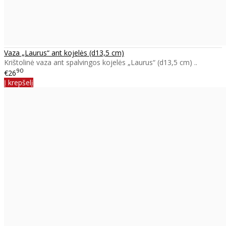
Vaza „Laurus“ ant kojelės (d13,5 cm)
Krištolinė vaza ant spalvingos kojelės „Laurus“ (d13,5 cm) ..
90
€26
Į krepšelį