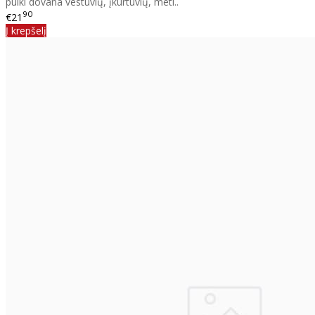
puiki dovana vestuvių, įkurtuvių, meti..
90
€21
Į krepšelį