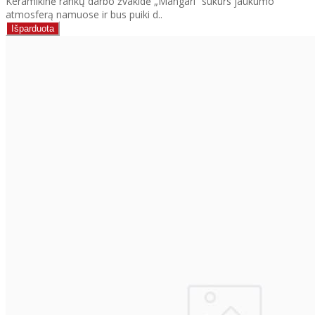
Keramikinė rankų darbo žvakidė „Mangari“ sukurs jaukumo
atmosferą namuose ir bus puiki d..