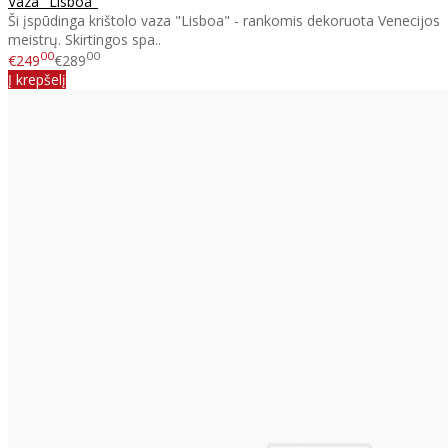
Vaza "Lisboa"
Ši įspūdinga krištolo vaza "Lisboa" - rankomis dekoruota Venecijos
meistrų. Skirtingos spa..
00
00
€249
€289
Į krepšelį