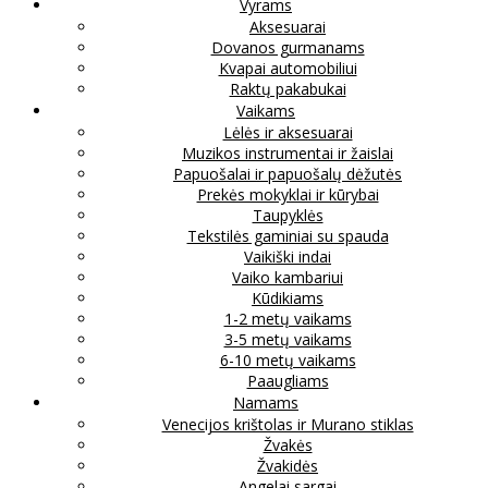
Vyrams
Aksesuarai
Dovanos gurmanams
Kvapai automobiliui
Raktų pakabukai
Vaikams
Lėlės ir aksesuarai
Muzikos instrumentai ir žaislai
Papuošalai ir papuošalų dėžutės
Prekės mokyklai ir kūrybai
Taupyklės
Tekstilės gaminiai su spauda
Vaikiški indai
Vaiko kambariui
Kūdikiams
1-2 metų vaikams
3-5 metų vaikams
6-10 metų vaikams
Paaugliams
Namams
Venecijos krištolas ir Murano stiklas
Žvakės
Žvakidės
Angelai sargai