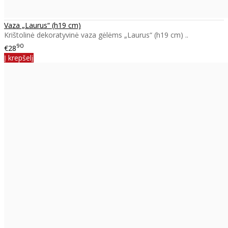
Vaza „Laurus“ (h19 cm)
Krištolinė dekoratyvinė vaza gėlėms „Laurus“ (h19 cm) ..
90
€28
Į krepšelį