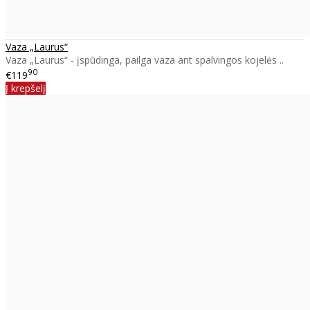
Vaza „Laurus“
Vaza „Laurus“ - įspūdinga, pailga vaza ant spalvingos kojelės ..
90
€119
Į krepšelį