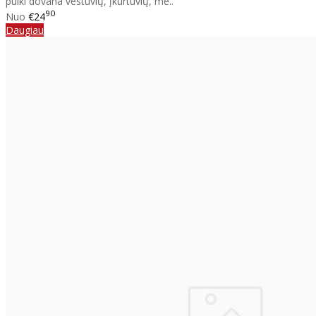
puiki dovana vestuvių, įkurtuvių, me..
90
Nuo
€24
Daugiau