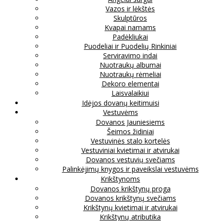
Vazos ir lėkštės
Skulptūros
Kvapai namams
Padėkliukai
Puodeliai ir Puodelių Rinkiniai
Serviravimo indai
Nuotraukų albumai
Nuotraukų rėmeliai
Dekoro elementai
Laisvalaikiui
Idėjos dovanų keitimuisi
Vestuvėms
Dovanos Jauniesiems
Šeimos židiniai
Vestuvinės stalo kortelės
Vestuviniai kvietimai ir atvirukai
Dovanos vestuvių svečiams
Palinkėjimų knygos ir paveikslai vestuvėms
Krikštynoms
Dovanos krikštynų proga
Dovanos krikštynų svečiams
Krikštynų kvietimai ir atvirukai
Krikštynų atributika