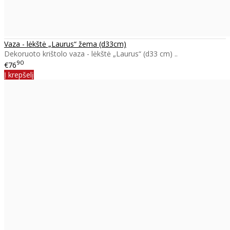
Vaza - lėkštė „Laurus“ žema (d33cm)
Dekoruoto krištolo vaza - lėkštė „Laurus“ (d33 cm) ..
90
€76
Į krepšelį