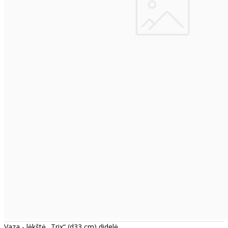
Vaza - lėkštė „Trix“ (d33 cm) didelė