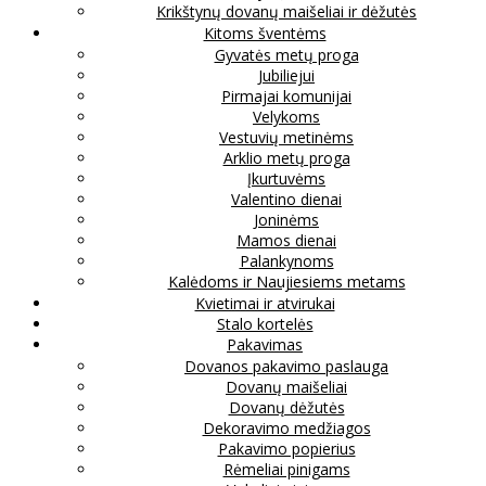
Krikštynų dovanų maišeliai ir dėžutės
Kitoms šventėms
Gyvatės metų proga
Jubiliejui
Pirmajai komunijai
Velykoms
Vestuvių metinėms
Arklio metų proga
Įkurtuvėms
Valentino dienai
Joninėms
Mamos dienai
Palankynoms
Kalėdoms ir Naujiesiems metams
Kvietimai ir atvirukai
Stalo kortelės
Pakavimas
Dovanos pakavimo paslauga
Dovanų maišeliai
Dovanų dėžutės
Dekoravimo medžiagos
Pakavimo popierius
Rėmeliai pinigams