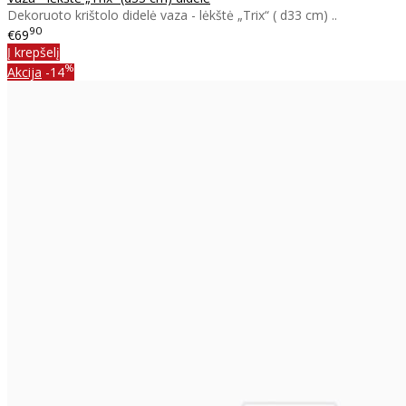
Dekoruoto krištolo didelė vaza - lėkštė „Trix“ ( d33 cm) ..
90
€69
Į krepšelį
%
Akcija
-14