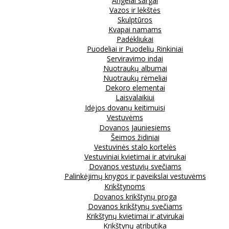
Angelai sargai
Vazos ir lėkštės
Skulptūros
Kvapai namams
Padėkliukai
Puodeliai ir Puodelių Rinkiniai
Serviravimo indai
Nuotraukų albumai
Nuotraukų rėmeliai
Dekoro elementai
Laisvalaikiui
Idėjos dovanų keitimuisi
Vestuvėms
Dovanos Jauniesiems
Šeimos židiniai
Vestuvinės stalo kortelės
Vestuviniai kvietimai ir atvirukai
Dovanos vestuvių svečiams
Palinkėjimų knygos ir paveikslai vestuvėms
Krikštynoms
Dovanos krikštynų proga
Dovanos krikštynų svečiams
Krikštynų kvietimai ir atvirukai
Krikštynų atributika