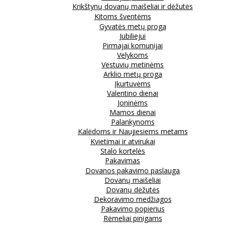
Krikštynų dovanų maišeliai ir dėžutės
Kitoms šventėms
Gyvatės metų proga
Jubiliejui
Pirmajai komunijai
Velykoms
Vestuvių metinėms
Arklio metų proga
Įkurtuvėms
Valentino dienai
Joninėms
Mamos dienai
Palankynoms
Kalėdoms ir Naujiesiems metams
Kvietimai ir atvirukai
Stalo kortelės
Pakavimas
Dovanos pakavimo paslauga
Dovanų maišeliai
Dovanų dėžutės
Dekoravimo medžiagos
Pakavimo popierius
Rėmeliai pinigams