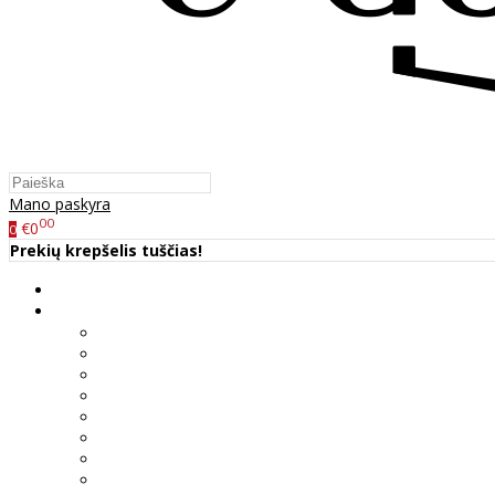
Mano paskyra
00
€0
0
Prekių krepšelis tuščias!