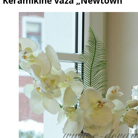
Keramikinė vaza „Newtown“