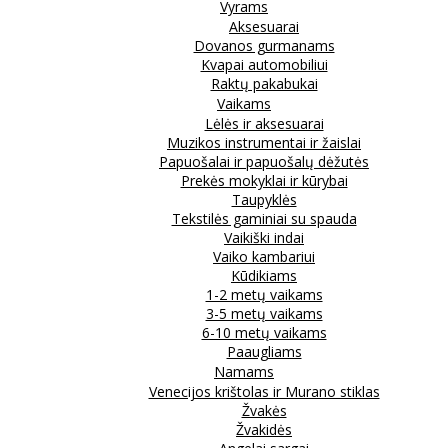
Vyrams
Aksesuarai
Dovanos gurmanams
Kvapai automobiliui
Raktų pakabukai
Vaikams
Lėlės ir aksesuarai
Muzikos instrumentai ir žaislai
Papuošalai ir papuošalų dėžutės
Prekės mokyklai ir kūrybai
Taupyklės
Tekstilės gaminiai su spauda
Vaikiški indai
Vaiko kambariui
Kūdikiams
1-2 metų vaikams
3-5 metų vaikams
6-10 metų vaikams
Paaugliams
Namams
Venecijos krištolas ir Murano stiklas
Žvakės
Žvakidės