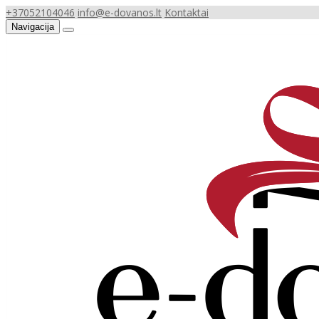
+37052104046
info@e-dovanos.lt
Kontaktai
Navigacija