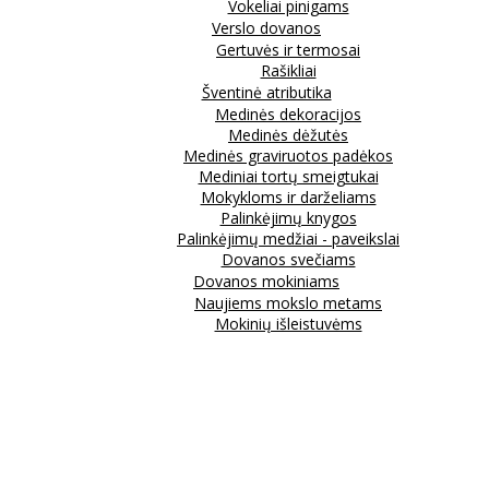
Vokeliai pinigams
Verslo dovanos
Gertuvės ir termosai
Rašikliai
Šventinė atributika
Medinės dekoracijos
Medinės dėžutės
Medinės graviruotos padėkos
Mediniai tortų smeigtukai
Mokykloms ir darželiams
Palinkėjimų knygos
Palinkėjimų medžiai - paveikslai
Dovanos svečiams
Dovanos mokiniams
Naujiems mokslo metams
Mokinių išleistuvėms