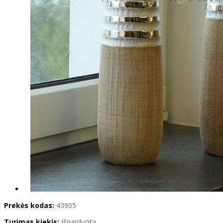
Prekės kodas:
43905
Turimas kiekis:
Išparduota