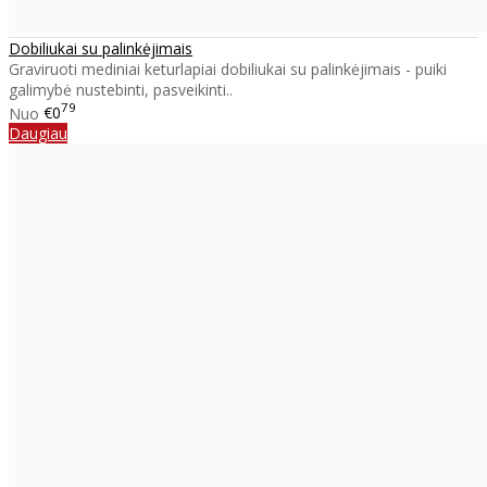
Dobiliukai su palinkėjimais
Graviruoti mediniai keturlapiai dobiliukai su palinkėjimais - puiki
galimybė nustebinti, pasveikinti..
79
Nuo
€0
Daugiau