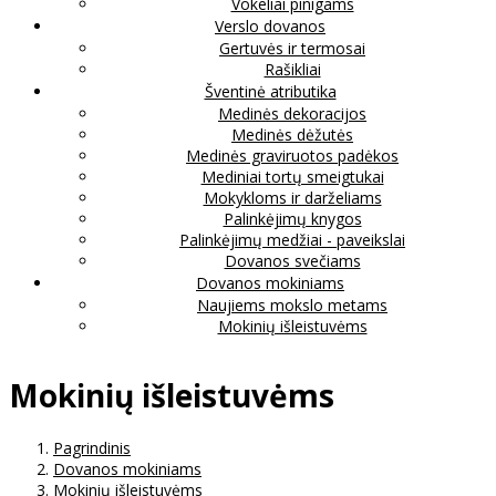
Vokeliai pinigams
Verslo dovanos
Gertuvės ir termosai
Rašikliai
Šventinė atributika
Medinės dekoracijos
Medinės dėžutės
Medinės graviruotos padėkos
Mediniai tortų smeigtukai
Mokykloms ir darželiams
Palinkėjimų knygos
Palinkėjimų medžiai - paveikslai
Dovanos svečiams
Dovanos mokiniams
Naujiems mokslo metams
Mokinių išleistuvėms
Mokinių išleistuvėms
Pagrindinis
Dovanos mokiniams
Mokinių išleistuvėms