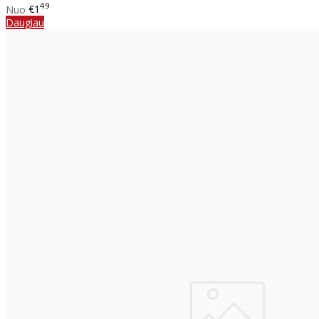
49
Nuo
€1
Daugiau