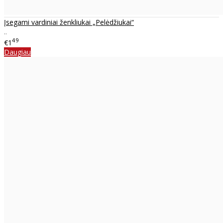
Įsegami vardiniai ženkliukai „Pelėdžiukai“
..
49
€1
Daugiau