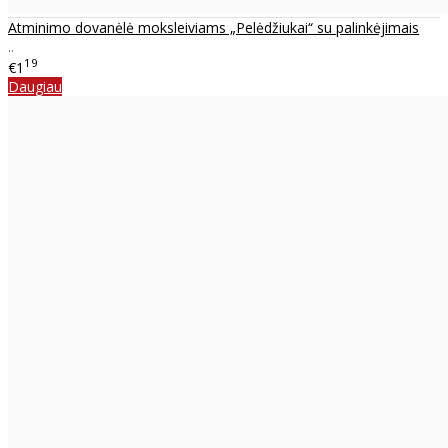
Atminimo dovanėlė moksleiviams „Pelėdžiukai“ su palinkėjimais
..
19
€1
Daugiau