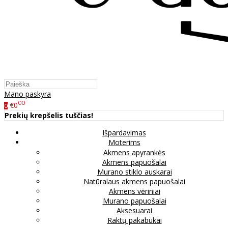
Mano paskyra
00
€0
0
Prekių krepšelis tuščias!
Išpardavimas
Moterims
Akmens apyrankės
Akmens papuošalai
Murano stiklo auskarai
Natūralaus akmens papuošalai
Akmens vėriniai
Murano papuošalai
Aksesuarai
Raktų pakabukai