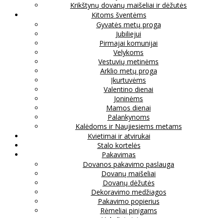
Krikštynų dovanų maišeliai ir dėžutės
Kitoms šventėms
Gyvatės metų proga
Jubiliejui
Pirmajai komunijai
Velykoms
Vestuvių metinėms
Arklio metų proga
Įkurtuvėms
Valentino dienai
Joninėms
Mamos dienai
Palankynoms
Kalėdoms ir Naujiesiems metams
Kvietimai ir atvirukai
Stalo kortelės
Pakavimas
Dovanos pakavimo paslauga
Dovanų maišeliai
Dovanų dėžutės
Dekoravimo medžiagos
Pakavimo popierius
Rėmeliai pinigams