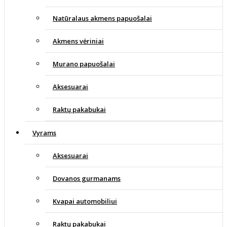
Natūralaus akmens papuošalai
Akmens vėriniai
Murano papuošalai
Aksesuarai
Raktų pakabukai
Vyrams
Aksesuarai
Dovanos gurmanams
Kvapai automobiliui
Raktų pakabukai