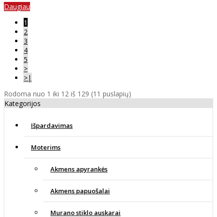
Daugiau
1
2
3
4
5
>
>|
Rodoma nuo 1 iki 12 iš 129 (11 puslapių)
Kategorijos
Išpardavimas
Moterims
Akmens apyrankės
Akmens papuošalai
Murano stiklo auskarai