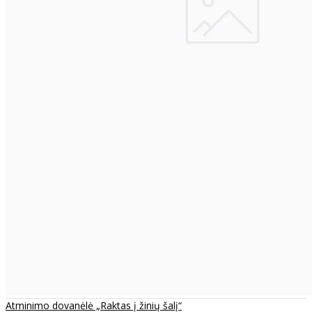
Atminimo dovanėlė „Raktas į žinių šalį“