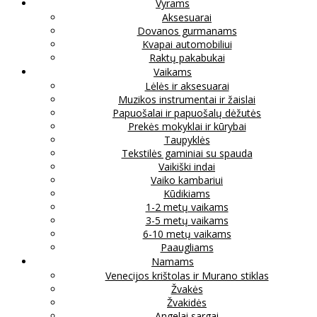
Vyrams
Aksesuarai
Dovanos gurmanams
Kvapai automobiliui
Raktų pakabukai
Vaikams
Lėlės ir aksesuarai
Muzikos instrumentai ir žaislai
Papuošalai ir papuošalų dėžutės
Prekės mokyklai ir kūrybai
Taupyklės
Tekstilės gaminiai su spauda
Vaikiški indai
Vaiko kambariui
Kūdikiams
1-2 metų vaikams
3-5 metų vaikams
6-10 metų vaikams
Paaugliams
Namams
Venecijos krištolas ir Murano stiklas
Žvakės
Žvakidės
Angelai sargai