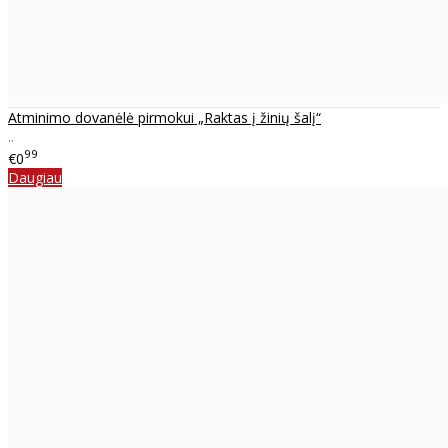
Atminimo dovanėlė pirmokui „Raktas į žinių šalį“
..
99
€0
Daugiau