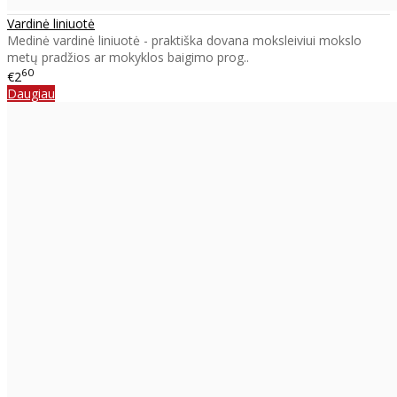
Vardinė liniuotė
Medinė vardinė liniuotė - praktiška dovana moksleiviui mokslo
metų pradžios ar mokyklos baigimo prog..
60
€2
Daugiau