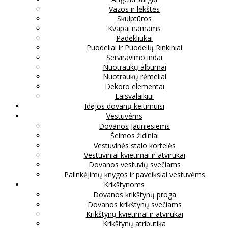
Vazos ir lėkštės
Skulptūros
Kvapai namams
Padėkliukai
Puodeliai ir Puodelių Rinkiniai
Serviravimo indai
Nuotraukų albumai
Nuotraukų rėmeliai
Dekoro elementai
Laisvalaikiui
Idėjos dovanų keitimuisi
Vestuvėms
Dovanos Jauniesiems
Šeimos židiniai
Vestuvinės stalo kortelės
Vestuviniai kvietimai ir atvirukai
Dovanos vestuvių svečiams
Palinkėjimų knygos ir paveikslai vestuvėms
Krikštynoms
Dovanos krikštynų proga
Dovanos krikštynų svečiams
Krikštynų kvietimai ir atvirukai
Krikštynų atributika