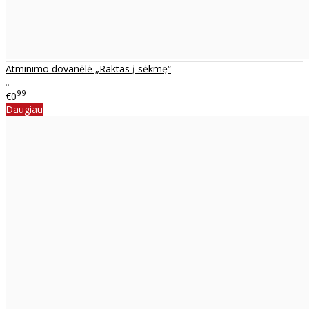
Atminimo dovanėlė „Raktas į sėkmę“
..
99
€0
Daugiau