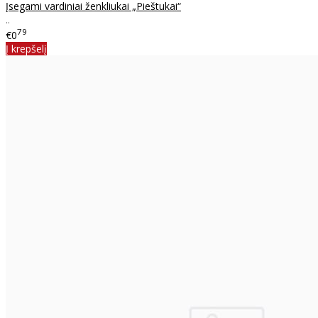
Įsegami vardiniai ženkliukai „Pieštukai“
..
79
€0
Į krepšelį