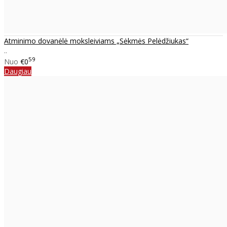
Atminimo dovanėlė moksleiviams „Sėkmės Pelėdžiukas“
..
59
Nuo
€0
Daugiau