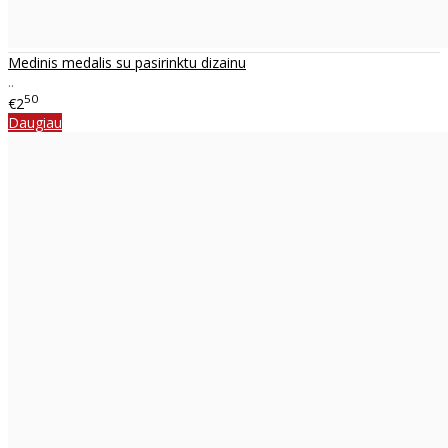
Medinis medalis su pasirinktu dizainu
..
50
€2
Daugiau