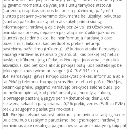
jų gavimo momentu, dalyvaujant siuntų tarnybos atstovui
(kurjeriui), o aptikus siuntos bei prekių pažeidimų, pažymėti
siuntos perdavimo–priėmimo dokumente bei užpildyti pakuotės
(siuntos) pažeidimo aktą arba atsisakyti priimti siuntą,
informuojant Pardavėją apie įvykį per 24 val. Jei Užsakovas,
priimdamas prekes, nepalieka pastabų ir neužpildo pakuotės
(siuntos) pažeidimo akto, bei neinformuoja Pardavėjo apie
pažeidimus, laikoma, kad perduotos prekės neturėjo
pastebimų pažeidimų (trūkumų), už kuriuos atsako Pardavėjas,
kadangi Pardavėjas neprivalo garantuoti, kad prekė(-ės) neturi
paslėptų trūkumų, jeigu Pirkėjas žino apie juos arba jie yra tiek
akivaizdūs, kad bet koks atidus pirkėjas būtų juos pastebėjęs be
jokio specialaus tyrimo ar įrangos (
LR CK 6.333 str
.).
8.4.
Pardavėjas, gavęs Pirkėjo užsakytas prekes, informuoja apie
tai Pirkėją telefonu, trumpąją sms žinute arba el. paštu. Pirkėjas,
pasirinkęs prekių įsigijimo Pardavėjo prekybos salone būdą, po
pranešimo apie tai, kad prekė pristatyta į nurodytą saloną,
įsipareigoja pastarąją įsigyti per 14 (keturiolika) dienų. Už
kiekvieną sekančią parą imamas 0,2% prekių vertės (EUR su PVM)
prekių saugojimo paslaugos mokestis.
8.5.
Pirkėjui delsiant sudaryti pirkimo - pardavimo sutartį ilgiau nei
30 dienų nuo užsakymo paruošimo, bei ignoruojant Pardavėjo
priminimus apie reikalingą pagrindinės sutarties sudarymą, taip pat