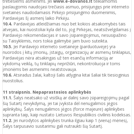
tretiesiems asmenims. Jei
www.e-dovanos.lt
teikiamomis
paslaugomis naudojasi trečiasis asmuo, prisijungęs prie interneto
svetainės naudodamasis Pirkėjo prisijungimo duomenimis,
Pardavėjas šį asmenį laiko Pirkėju.
10.4.
Pardavėjas atleidžiamas nuo bet kokios atsakomybės tais
atvejais, kai nuostoliai kyla dėl to, jog Pirkėjas, neatsižvelgdamas į
Pardavėjo rekomendacijas ir savo įsipareigojimus, nesusipažino
su Taisyklėmis, nors tokia galimybė jam buvo suteikta.
10.5.
Jei Pardavėjo interneto svetainėje (parduotuvėje) yra
nuorodos į kitų įmonių, įstaigų, organizacijų ar asmenų tinklapius,
Pardavėjas nėra atsakingas už ten esančią informaciją ar
vykdomą veiklą, tų tinklapių neprižiūri, nekontroliuoja ir toms
įmonėms bei asmenims neatstovauja.
10.6.
Atsiradus žalai, kaltoji šalis atlygina kitai šaliai tik tiesioginius
nuostolius.
11 straipsnis. Nepaprastosios aplinkybės
11.1.
Šalys neatsako už visišką ar dalinį savo įsipareigojimų pagal
šią Sutartį nevykdymą, jei tai įvyksta dėl nenugalimos jėgos
aplinkybių. Šalys nenugalimos jėgos (force majeure) aplinkybes
supranta taip, kaip nustato Lietuvos Respublikos civilinis kodeksas.
11.2.
Jei nurodytos aplinkybės trunka ilgiau kaip 1 (vieną) mėnesį,
Šalys tarpusavio susitarimu gali nutraukti šią Sutartį.