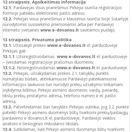
12 straipsnis. Apsikeitimas informacija
12.1.
Pardavėjas visus pranešimus Pirkėjui siunčia registracijos
formoje pateiktu elektroninio pašto adresu.
12.2.
Pirkėjas visus pranešimus ir klausimus siunčia šioje Sutartyje
nurodytomis susisiekimo priemonėmis arba per Pardavėjo
interneto svetainės
www.e-dovanos.lt
savitarnos puslapį.
13 straipsnis. Privatumo politika
13.1.
Užsisakyti prekes
www.e-dovanos.lt
el. parduotuvėje
Pirkėjas gali:
13.1.1
. Užsiregistruodamas
www.e-dovanos.lt
el. parduotuvėje
– įvesdamas registracijoje prašomus duomenis;
13.1.2.
Nesiregistruodamas
www.e-dovanos.lt
el. parduotuvėje.
13.2.
Pirkėjas, užsakydamas prekes 2.1. taisyklių punkte
numatytais būdais, atitinkamuose Pardavėjo pateikiamuose
informacijos laukuose turi nurodyti prekių užsakymo tinkamam
įvykdymui būtinus Pirkėjo asmens duomenis: vardą, pavardę,
tikslų prekių pristatymo adresą, telefono numerį ir el. pašto
adresą.
13.3.
Patvirtindamas šias taisykles Pirkėjas sutinka, jog 2.2. punkte
pateikti Pirkėjo asmens duomenys būtų tvarkomi prekių/paslaugų
pardavimo e-dovanos.lt el. parduotuvėje, Pardavėjo veiklos
analizės ir tiesioginės rinkodaros tikslais.
13.4.
Sutikdamas, kad Pirkėjo asmens duomenys būtų tvarkomi