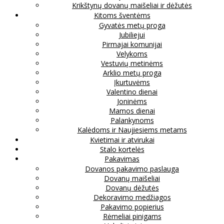
Krikštynų dovanų maišeliai ir dėžutės
Kitoms šventėms
Gyvatės metų proga
Jubiliejui
Pirmajai komunijai
Velykoms
Vestuvių metinėms
Arklio metų proga
Įkurtuvėms
Valentino dienai
Joninėms
Mamos dienai
Palankynoms
Kalėdoms ir Naujiesiems metams
Kvietimai ir atvirukai
Stalo kortelės
Pakavimas
Dovanos pakavimo paslauga
Dovanų maišeliai
Dovanų dėžutės
Dekoravimo medžiagos
Pakavimo popierius
Rėmeliai pinigams