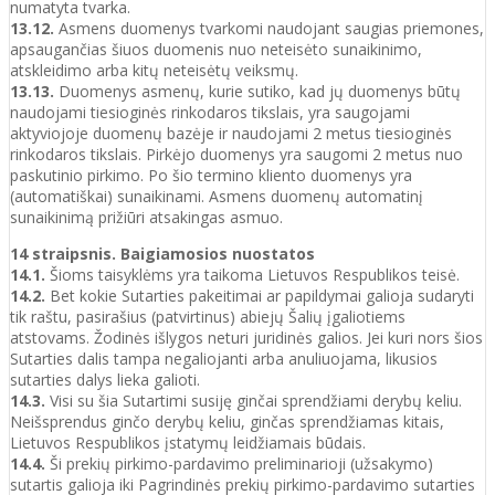
numatyta tvarka.
13.12.
Asmens duomenys tvarkomi naudojant saugias priemones,
apsaugančias šiuos duomenis nuo neteisėto sunaikinimo,
atskleidimo arba kitų neteisėtų veiksmų.
13.13.
Duomenys asmenų, kurie sutiko, kad jų duomenys būtų
naudojami tiesioginės rinkodaros tikslais, yra saugojami
aktyviojoje duomenų bazėje ir naudojami 2 metus tiesioginės
rinkodaros tikslais. Pirkėjo duomenys yra saugomi 2 metus nuo
paskutinio pirkimo. Po šio termino kliento duomenys yra
(automatiškai) sunaikinami. Asmens duomenų automatinį
sunaikinimą prižiūri atsakingas asmuo.
14 straipsnis. Baigiamosios nuostatos
14.1.
Šioms taisyklėms yra taikoma Lietuvos Respublikos teisė.
14.2.
Bet kokie Sutarties pakeitimai ar papildymai galioja sudaryti
tik raštu, pasirašius (patvirtinus) abiejų Šalių įgaliotiems
atstovams. Žodinės išlygos neturi juridinės galios. Jei kuri nors šios
Sutarties dalis tampa negaliojanti arba anuliuojama, likusios
sutarties dalys lieka galioti.
14.3.
Visi su šia Sutartimi susiję ginčai sprendžiami derybų keliu.
Neišsprendus ginčo derybų keliu, ginčas sprendžiamas kitais,
Lietuvos Respublikos įstatymų leidžiamais būdais.
14.4.
Ši prekių pirkimo-pardavimo preliminarioji (užsakymo)
sutartis galioja iki Pagrindinės prekių pirkimo-pardavimo sutarties