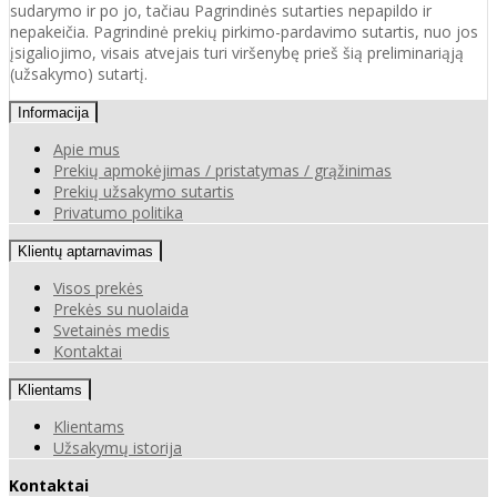
sudarymo ir po jo, tačiau Pagrindinės sutarties nepapildo ir
nepakeičia. Pagrindinė prekių pirkimo-pardavimo sutartis, nuo jos
įsigaliojimo, visais atvejais turi viršenybę prieš šią preliminariąją
(užsakymo) sutartį.
Informacija
Apie mus
Prekių apmokėjimas / pristatymas / grąžinimas
Prekių užsakymo sutartis
Privatumo politika
Klientų aptarnavimas
Visos prekės
Prekės su nuolaida
Svetainės medis
Kontaktai
Klientams
Klientams
Užsakymų istorija
Kontaktai