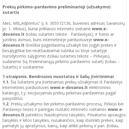
Prekių pirkimo-pardavimo preliminarioji (užsakymo)
sutartis
Mes, MB„Adprintus“ (į. k. 305572136, buveinės adresas Savanorių
pr. 1, Vilnius), kuriai priklauso interneto svetainė
www.e-
dovanos.lt
(toliau sutarties tekste - Pardavėjas), ir fizinis ar
juridinis asmuo, kuris internetinėje parduotuvėje
www.e-
dovanos.lt
išreiškia pageidavimą užsakyti bei įsigyti prekes ir
besąlygiškai bei neatšaukiamai sutinka su šioje sutartyje
nurodytomis sąlygomis (toliau sutarties tekste – Pirkėjas),
sudarėme šią Preliminariąją pirkimo-pardavimo sutartį (toliau –
Sutartis) ir susitarėme:
1 straipsnis. Bendrosios nuostatos ir šalių įtvirtinimai
1.1.
Šia Sutartimi yra įtvirtinamas prekių užsakymas iš Pardavėjo
internetinės parduotuvės
www.e-dovanos.lt
elektroninio
katalogo, t.y. inicijuojamas prekių pirkimas-pardavimas pagal
pavyzdžius.
1.2.
Prekių užsakymo bei pirkimo-pardavimo procesą, Pirkėjo bei
Pardavėjo teises ir pareigas nustato interneto svetainės
www.e-
dovanos.lt
pateiktos Naudojimosi taisyklės, Privatumo apsaugos
taisyklės ir kitos taisyklės, nusakančios, kaip išsirinkti prekes, kaip
pamatyti jų aprašymus, kainą, kaip atlikti pirkimą ir pan. (toliau,