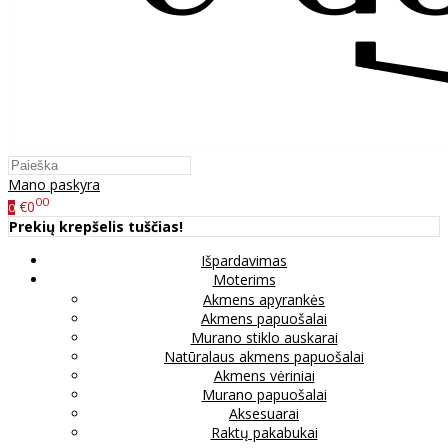
Mano paskyra
00
€0
0
Prekių krepšelis tuščias!
Išpardavimas
Moterims
Akmens apyrankės
Akmens papuošalai
Murano stiklo auskarai
Natūralaus akmens papuošalai
Akmens vėriniai
Murano papuošalai
Aksesuarai
Raktų pakabukai