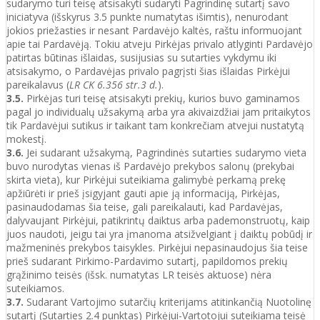
sudarymo turi teisę atsisakyti sudaryti Pagrindinę sutartį savo
iniciatyva (išskyrus 3.5 punkte numatytas išimtis), nenurodant
jokios priežasties ir nesant Pardavėjo kaltės, raštu informuojant
apie tai Pardavėją. Tokiu atveju Pirkėjas privalo atlyginti Pardavėjo
patirtas būtinas išlaidas, susijusias su sutarties vykdymu iki
atsisakymo, o Pardavėjas privalo pagrįsti šias išlaidas Pirkėjui
pareikalavus (
LR CK 6.356 str.3 d.
).
3.5.
Pirkėjas turi teisę atsisakyti prekių, kurios buvo gaminamos
pagal jo individualų užsakymą arba yra akivaizdžiai jam pritaikytos
tik Pardavėjui sutikus ir taikant tam konkrečiam atvejui nustatytą
mokestį.
3.6.
Jei sudarant užsakymą, Pagrindinės sutarties sudarymo vieta
buvo nurodytas vienas iš Pardavėjo prekybos salonų (prekybai
skirta vieta), kur Pirkėjui suteikiama galimybė perkamą prekę
apžiūrėti ir prieš įsigyjant gauti apie ją informaciją, Pirkėjas,
pasinaudodamas šia teise, gali pareikalauti, kad Pardavėjas,
dalyvaujant Pirkėjui, patikrintų daiktus arba pademonstruotų, kaip
juos naudoti, jeigu tai yra įmanoma atsižvelgiant į daiktų pobūdį ir
mažmeninės prekybos taisykles. Pirkėjui nepasinaudojus šia teise
prieš sudarant Pirkimo-Pardavimo sutartį, papildomos prekių
grąžinimo teisės (išsk. numatytas LR teisės aktuose) nėra
suteikiamos.
3.7.
Sudarant Vartojimo sutarčių kriterijams atitinkančią Nuotolinę
sutartį (Sutarties 2.4 punktas) Pirkėjui-Vartotojui suteikiama teisė