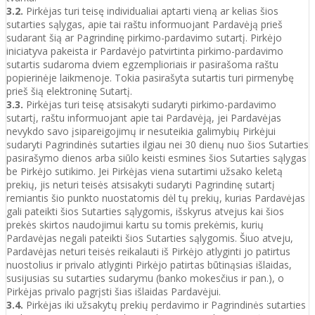
3.2.
Pirkėjas turi teisę individualiai aptarti vieną ar kelias šios
sutarties sąlygas, apie tai raštu informuojant Pardavėją prieš
sudarant šią ar Pagrindinę pirkimo-pardavimo sutartį. Pirkėjo
iniciatyva pakeista ir Pardavėjo patvirtinta pirkimo-pardavimo
sutartis sudaroma dviem egzemplioriais ir pasirašoma raštu
popierinėje laikmenoje. Tokia pasirašyta sutartis turi pirmenybę
prieš šią elektroninę Sutartį.
3.3.
Pirkėjas turi teisę atsisakyti sudaryti pirkimo-pardavimo
sutartį, raštu informuojant apie tai Pardavėją, jei Pardavėjas
nevykdo savo įsipareigojimų ir nesuteikia galimybių Pirkėjui
sudaryti Pagrindinės sutarties ilgiau nei 30 dienų nuo šios Sutarties
pasirašymo dienos arba siūlo keisti esmines šios Sutarties sąlygas
be Pirkėjo sutikimo. Jei Pirkėjas viena sutartimi užsako keletą
prekių, jis neturi teisės atsisakyti sudaryti Pagrindinę sutartį
remiantis šio punkto nuostatomis dėl tų prekių, kurias Pardavėjas
gali pateikti šios Sutarties sąlygomis, išskyrus atvejus kai šios
prekės skirtos naudojimui kartu su tomis prekėmis, kurių
Pardavėjas negali pateikti šios Sutarties sąlygomis. Šiuo atveju,
Pardavėjas neturi teisės reikalauti iš Pirkėjo atlyginti jo patirtus
nuostolius ir privalo atlyginti Pirkėjo patirtas būtinąsias išlaidas,
susijusias su sutarties sudarymu (banko mokesčius ir pan.), o
Pirkėjas privalo pagrįsti šias išlaidas Pardavėjui.
3.4.
Pirkėjas iki užsakytų prekių perdavimo ir Pagrindinės sutarties