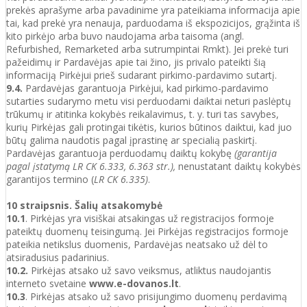
prekės aprašyme arba pavadinime yra pateikiama informacija apie
tai, kad prekė yra nenauja, parduodama iš ekspozicijos, grąžinta iš
kito pirkėjo arba buvo naudojama arba taisoma (angl.
Refurbished, Remarketed arba sutrumpintai Rmkt). Jei prekė turi
pažeidimų ir Pardavėjas apie tai žino, jis privalo pateikti šią
informaciją Pirkėjui prieš sudarant pirkimo-pardavimo sutartį.
9.4.
Pardavėjas garantuoja Pirkėjui, kad pirkimo-pardavimo
sutarties sudarymo metu visi perduodami daiktai neturi paslėptų
trūkumų ir atitinka kokybės reikalavimus, t. y. turi tas savybes,
kurių Pirkėjas gali protingai tikėtis, kurios būtinos daiktui, kad juo
būtų galima naudotis pagal įprastinę ar specialią paskirtį.
Pardavėjas garantuoja perduodamų daiktų kokybę
(garantija
pagal įstatymą LR CK 6.333, 6.363 str.),
nenustatant daiktų kokybės
garantijos termino (
LR CK 6.335)
.
10 straipsnis. Šalių atsakomybė
10.1
. Pirkėjas yra visiškai atsakingas už registracijos formoje
pateiktų duomenų teisingumą. Jei Pirkėjas registracijos formoje
pateikia netikslus duomenis, Pardavėjas neatsako už dėl to
atsiradusius padarinius.
10.2.
Pirkėjas atsako už savo veiksmus, atliktus naudojantis
interneto svetaine
www.e-dovanos.lt
.
10.3
. Pirkėjas atsako už savo prisijungimo duomenų perdavimą