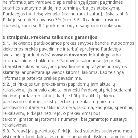
neinformuojant Pardavėjo apie reikalingą ilgesnį pagrindinės
sutarties sudarymo atidėjimo terminą arba jos atsisakymą,
Pardavėjas turi teisę vienašališkai nutraukti sutartį, išskaitant iš
Pirkėjo sumokėto avanso 3% (min. 3 EUR) administravimo
mokestį, kartu su 8.4 punkte nurodytu saugojimo mokesčiu.
9 straipsnis. Prekėms taikomos garantijos
9.1.
Kiekvienos parduodamos prekės savybės bendrai nurodomos
kiekvienos prekės pavadinime ir (arba) aprašyme Pardavėjo
svetainės (parduotuvės)
www.e-dovanos.lt
kataloge arba
informaciniuose bukletuose Pardavėjo salonuose. Jei prekių
charakteristikos ar savybės pavadinime ir aprašyme nurodytos
skirtingai ar prieštarauja vienos kitoms, laikoma, kad teisinga
informacija pateikta prekės pavadinime.
9.2.
Jei Pirkėjas turi prekei(-ėms) papildomų jam aktualių
reikalavimų, jis privalo apie tai pranešti Pardavėjui prieš sudarant
pirkimo-pardavimo sutartį, kad jie būtų įtraukti į pirkimo-
pardavimo sutarties tekstą. Jei tokių reikalavimų pirkimo-
pardavimo sutartyje užfiksuota nėra, laikoma, kad jokių specifinių
reikalavimų Pirkėjas neturėjo, o prekei(-ėms) bus
taikomi įprastiniai įstatymais numatyti, bei gamintojo nustatyti
reikalavimai.
9.3.
Pardavėjas garantuoja Pirkėjui, kad sutarties sudarymo metu
visi perduodami daiktai yra nauji ir nenaudoti, išskyrus atvejus kai