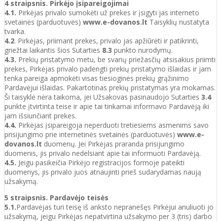
4 straipsnis. Pirkėjo įsipareigojimai
4.1.
Pirkėjas privalo sumokėti už prekes ir įsigyti jas interneto
svetainės (parduotuvės)
www.e-dovanos.lt
Taisyklių nustatyta
tvarka.
4.2
. Pirkėjas, priimant prekes, privalo jas apžiūrėti ir patikrinti,
griežtai laikantis šios Sutarties
8.3
punkto nurodymų.
4.3.
Prekių pristatymo metu, be svarių priežasčių atsisakius priimti
prekes, Pirkėjas privalo padengti prekių pristatymo išlaidas ir jam
tenka pareiga apmokėti visas tiesiogines prekių grąžinimo
Pardavėjui išlaidas. Pakartotinas prekių pristatymas yra mokamas.
Ši taisyklė nėra taikoma, jei Užsakovas pasinaudojo Sutarties
3.4
punkte įtvirtinta teise ir apie tai tinkamai informavo Pardavėją iki
jam išsiunčiant prekes.
4.4.
Pirkėjas įsipareigoja neperduoti tretiesiems asmenims savo
prisijungimo prie internetinės svetainės (parduotuvės)
www.e-
dovanos.lt
duomenų. Jei Pirkėjas praranda prisijungimo
duomenis, jis privalo nedelsiant apie tai informuoti Pardavėją.
4.5.
Jeigu pasikeičia Pirkėjo registracijos formoje pateikti
duomenys, jis privalo juos atnaujinti prieš sudarydamas naują
užsakymą.
5 straipsnis. Pardavėjo teisės
5.1.
Pardavėjas turi teisę iš anksto nepranešęs Pirkėjui anuliuoti jo
užsakymą, jeigu Pirkėjas nepatvirtina užsakymo per 3 (tris) darbo