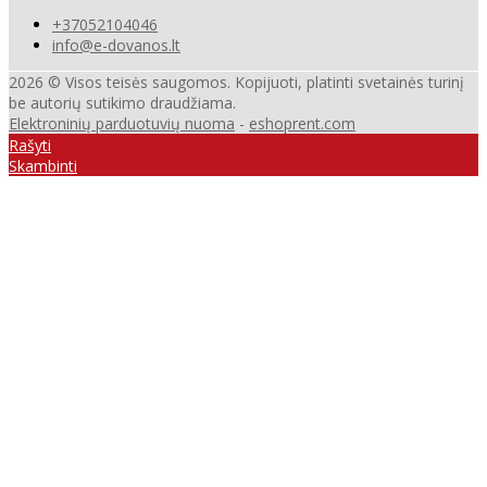
+37052104046
info@e-dovanos.lt
2026 © Visos teisės saugomos. Kopijuoti, platinti svetainės turinį
be autorių sutikimo draudžiama.
Elektroninių parduotuvių nuoma
-
eshoprent.com
Rašyti
Skambinti