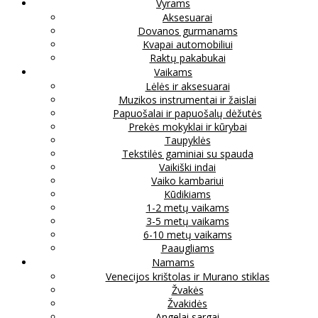
Vyrams
Aksesuarai
Dovanos gurmanams
Kvapai automobiliui
Raktų pakabukai
Vaikams
Lėlės ir aksesuarai
Muzikos instrumentai ir žaislai
Papuošalai ir papuošalų dėžutės
Prekės mokyklai ir kūrybai
Taupyklės
Tekstilės gaminiai su spauda
Vaikiški indai
Vaiko kambariui
Kūdikiams
1-2 metų vaikams
3-5 metų vaikams
6-10 metų vaikams
Paaugliams
Namams
Venecijos krištolas ir Murano stiklas
Žvakės
Žvakidės
Angelai sargai