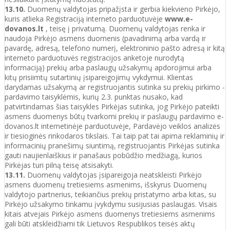
13.10.
Duomenų valdytojas pripažįsta ir gerbia kiekvieno Pirkėjo,
kuris atlieka Registraciją interneto parduotuvėje
www.e-
dovanos.lt
, teisę į privatumą. Duomenų valdytojas renka ir
naudoja Pirkėjo asmens duomenis (pavadinimą arba vardą ir
pavardę, adresą, telefono numerį, elektroninio pašto adresą ir kitą
interneto parduotuvės registracijos anketoje nurodytą
informaciją) prekių arba paslaugų užsakymų apdorojimui arba
kitų prisiimtų sutartinių įsipareigojimų vykdymui. Klientas
darydamas užsakymą ar registruojantis sutinka su prekių pirkimo -
pardavimo taisyklėmis, kurių 2.3. punktas nusako, kad
patvirtindamas šias taisykles Pirkėjas sutinka, jog Pirkėjo pateikti
asmens duomenys būtų tvarkomi prekių ir paslaugų pardavimo e-
dovanos.lt internetinėje parduotuvėje, Pardavėjo veiklos analizės
ir tiesioginės rinkodaros tikslais. Tai taip pat tai apima reklaminių ir
informacinių pranešimų siuntimą, registruojantis Pirkėjas sutinka
gauti naujienlaiškius ir panašaus pobūdžio medžiagą, kurios
Pirkėjas turi pilną teisę atsisakyti.
13.11.
Duomenų valdytojas įsipareigoja neatskleisti Pirkėjo
asmens duomenų tretiesiems asmenims, išskyrus Duomenų
valdytojo partnerius, teikiančius prekių pristatymo arba kitas, su
Pirkėjo užsakymo tinkamu įvykdymu susijusias paslaugas. Visais
kitais atvejais Pirkėjo asmens duomenys tretiesiems asmenims
gali būti atskleidžiami tik Lietuvos Respublikos teisės aktų