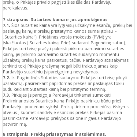
prekę, o Pirkėjas privalo pagrįsti šias išlaidas Pardavėjui
pareikalavus.
7 straipsnis. Sutarties kaina ir jos apmokėjimas
7.1.
Šios Sutarties kaina yra lygi visų užsakyme esančių prekių bei
paslaugų kainų ir prekių pristatymo kainos sumai (toliau –
„Sutarties kaina“). Pridėtinės vertės mokestis (PVM) yra
įskaičiuotas į Sutarties kainą. Prieš sudarant Pagrindinę sutartį,
Pirkėjas turi teisę prašyti pakeisti pirkimo-pardavimo sutarties
kainą, jei pirkimo-pardavimo sutarties sudarymo momentu
užsakytų prekių kaina pasikeitusi, tačiau Pardavėjo atsisakymas
tenkinti tokį Pirkėjo prašymą negali būti traktuojamas kaip
Pardavėjo sutartinių įsipareigojimų nevykdymas.
7.2.
Iki Pagrindinės Sutarties sudarymo Pirkėjas turi teisę pildyti
užsakymą, pasirenkant papildomas prekes ar paslaugas tokiu
būdu keičiant Sutarties kainą bei pristatymo terminą.
7.3.
Pirkėjas įsipareigoja Pardavėjui tinkamai sumokėti
Preliminariosios Sutarties kainą Pirkėjo pasirinktu būdu prieš
Pardavėjui pradedant vykdyti Prekių tiekimo procedūrą, išskyrus
atvejus , kuomet sandėlyje esančias prekes Pirkėjas pasiima
pasirinktame Pardavėjo prekybos salone ir gavus Pardavėjo
patvirtinimą.
8 straipsnis. Prekių pristatymas ir atsiėmimas.