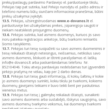
prekių/paslaugų pardavimo Pardavėjo el. parduotuvėje tikslu,
Pirkėjas taip pat sutinka, kad Pirkėjo nurodytu el. pašto adresu ir
telefono numeriu būtų siunčiami informaciniai pranešimai, būtini
prekių užsakymui įvykdyti.
13.5.
Pirkėjas, užsiregistruodamas
www.e-dovanos.lt
el.
parduotuvėje bei užsakydamas prekes, įsipareigoja saugoti ir
niekam neatskleisti prisijungimo duomenų.
13.6.
Pirkėjas sutinka, kad asmens duomenys, kuriuos jis savo
noru pateikia registracijos anketoje, būtų tvarkomi remiantis
šiomis taisyklėmis.
13.7.
Pirkėjas turi teisę susipažinti su savo asmens duomenimis ir
teisę reikalauti ištaisyti neteisingus, neišsamius, netikslius savo
asmens duomenis, blokuoti ar ištrinti parašydamas el. laišką
info@e-dovanos.lt arba paskambindamas telefonu Nr.
852104046. Tokiu atveju pardavėjas nedelsdamas turi įgyvendinti
pirkėjo prašymą ne vėliau, kaip per 2 darbo dienas.
13.8.
Pirkėjas turi teisę gauti informaciją, iš kokių šaltinių ir kokie
jo asmens duomenys surinkti, kokiu tikslu jie tvarkomi, kokiems
duomenų gavėjams teikiami ir buvo teikti bent per paskutinius
vienerius metus.
13.9.
Pirkėjas turi teisę į galimybę reikalauti ištaisyti, sunaikinti
savo asmens duomenis arba sustabdyti, išskyrus saugojimą, savo
asmens duomenų tvarkymo veiksmus, kai duomenys tvarkomi
nesilaikant įstatymų nuostatų.