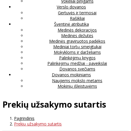
Vokeliai pinigams
Verslo dovanos
Gertuvės ir termosai
Rašikliai
Šventinė atributika
Medinės dekoracijos
Medinės dėžutės
Medinės graviruotos padėkos
Mediniai tortų smeigtukai
Mokykloms ir darželiams
Palinkėjimų knygos
Palinkėjimų medžiai - paveikslai
Dovanos svečiams
Dovanos mokiniams
Naujiems mokslo metams
Mokinių išleistuvėms
Prekių užsakymo sutartis
Pagrindinis
Prekių užsakymo sutartis