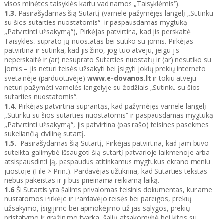
visos minėtos taisyklės kartu vadinamos „Taisyklėmis“).
1.3.
Pasirašydamas šią Sutartį (varnele pažymėjęs langelį „Sutinku
su šios sutarties nuostatomis“ ir paspausdamas mygtuką
„Patvirtinti užsakymą“), Pirkėjas patvirtina, kad jis perskaitė
Taisykles, suprato jų nuostatas bei sutiko su jomis. Pirkėjas
patvirtina ir sutinka, kad jis žino, jog tuo atveju, jeigu jis
neperskaitė ir (ar) nesuprato Sutarties nuostatų ir (ar) nesutiko su
jomis – jis neturi teisės užsakyti bei įsigyti jokių prekių interneto
svetainėje (parduotuvėje)
www.e-dovanos.lt
ir tokiu atveju
neturi pažymėti varnelės langelyje su žodžiais „Sutinku su šios
sutarties nuostatomis“.
1.4.
Pirkėjas patvirtina suprantąs, kad pažymėjęs varnele langelį
„Sutinku su šios sutarties nuostatomis“ ir paspausdamas mygtuką
„Patvirtinti užsakymą“, jis patvirtina (pasirašo) teisines pasekmes
sukeliančią civilinę sutartį.
1.5.
Pasirašydamas šią Sutartį, Pirkėjas patvirtina, kad jam buvo
suteikta galimybė išsaugoti šią sutartį patvarioje laikmenoje arba
atsispausdinti ją, paspaudus atitinkamus mygtukus ekrano meniu
juostoje (File > Print). Pardavėjas užtikrina, kad Sutarties tekstas
nebus pakeistas ir ji bus prieinama reikiamą laiką.
1.6
Ši Sutartis yra šalims privalomas teisinis dokumentas, kuriame
nustatomos Pirkėjo ir Pardavėjo teisės bei pareigos, prekių
užsakymo, įsigijimo bei apmokėjimo už jas sąlygos, prekių
pristatymo ir grąžinimo tvarka, šalių atsakomybė bei kitos su