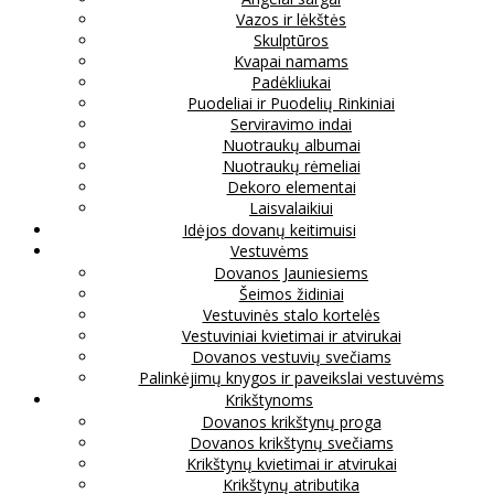
Vazos ir lėkštės
Skulptūros
Kvapai namams
Padėkliukai
Puodeliai ir Puodelių Rinkiniai
Serviravimo indai
Nuotraukų albumai
Nuotraukų rėmeliai
Dekoro elementai
Laisvalaikiui
Idėjos dovanų keitimuisi
Vestuvėms
Dovanos Jauniesiems
Šeimos židiniai
Vestuvinės stalo kortelės
Vestuviniai kvietimai ir atvirukai
Dovanos vestuvių svečiams
Palinkėjimų knygos ir paveikslai vestuvėms
Krikštynoms
Dovanos krikštynų proga
Dovanos krikštynų svečiams
Krikštynų kvietimai ir atvirukai
Krikštynų atributika