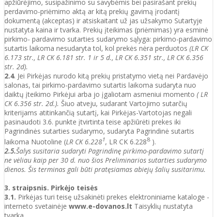
apžiūrėjimo, susipažinimo su savybėmis bei pasirašant prekių
perdavimo-priėmimo aktą ar kitą prekių gavimą įrodantį
dokumentą (akceptas) ir atsiskaitant už jas užsakymo Sutartyje
nustatyta kaina ir tvarka. Prekių įteikimas (priėmimas) yra esminė
pirkimo- pardavimo sutarties sudarymo sąlyga: pirkimo-pardavimo
sutartis laikoma nesudaryta tol, kol prekės nėra perduotos
(LR CK
6.173 str., LR CK 6.181 str. 1 ir 5 d., LR CK 6.351 str., LR CK 6.356
str. 2d).
2.4
. Jei Pirkėjas nurodo kitą prekių pristatymo vietą nei Pardavėjo
salonas, tai pirkimo-pardavimo sutartis laikoma sudaryta nuo
daiktų įteikimo Pirkėjui arba jo įgaliotam asmeniui momento
( LR
CK 6.356 str. 2d.).
Šiuo atveju, sudarant Vartojimo sutarčių
kriterijams atitinkančią sutartį, kai Pirkėjas-Vartotojas negali
pasinaudoti 3.6. punkte įtvirtinta teise apžiūrėti prekes iki
Pagrindinės sutarties sudarymo, sudaryta Pagrindinė sutartis
1
8
laikoma Nuotoline (
LR CK 6.228
, LR CK 6.228
).
2.5.
Šalys susitaria sudaryti Pagrindinę pirkimo-pardavimo sutartį
ne vėliau kaip per 30 d. nuo šios Preliminarios sutarties sudarymo
dienos. Šis terminas gali būti pratęsiamas abiejų šalių susitarimu.
3. straipsnis. Pirkėjo teisės
3.1.
Pirkėjas turi teisę užsakinėti prekes elektroniniame kataloge -
interneto svetainėje
www.e-dovanos.lt
Taisyklių nustatyta
tvarka.