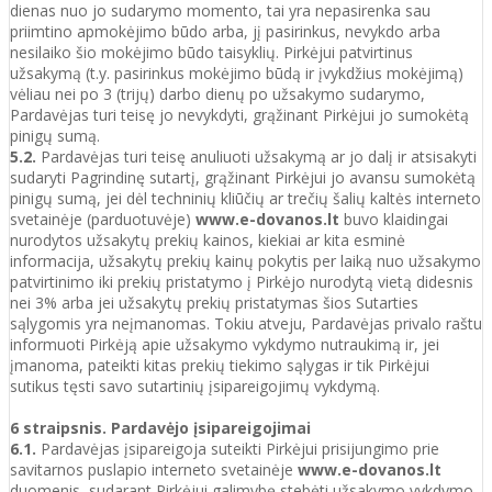
dienas nuo jo sudarymo momento, tai yra nepasirenka sau
priimtino apmokėjimo būdo arba, jį pasirinkus, nevykdo arba
nesilaiko šio mokėjimo būdo taisyklių. Pirkėjui patvirtinus
užsakymą (t.y. pasirinkus mokėjimo būdą ir įvykdžius mokėjimą)
vėliau nei po 3 (trijų) darbo dienų po užsakymo sudarymo,
Pardavėjas turi teisę jo nevykdyti, grąžinant Pirkėjui jo sumokėtą
pinigų sumą.
5.2.
Pardavėjas turi teisę anuliuoti užsakymą ar jo dalį ir atsisakyti
sudaryti Pagrindinę sutartį, grąžinant Pirkėjui jo avansu sumokėtą
pinigų sumą, jei dėl techninių kliūčių ar trečių šalių kaltės interneto
svetainėje (parduotuvėje)
www.e-dovanos.lt
buvo klaidingai
nurodytos užsakytų prekių kainos, kiekiai ar kita esminė
informacija, užsakytų prekių kainų pokytis per laiką nuo užsakymo
patvirtinimo iki prekių pristatymo į Pirkėjo nurodytą vietą didesnis
nei 3% arba jei užsakytų prekių pristatymas šios Sutarties
sąlygomis yra neįmanomas. Tokiu atveju, Pardavėjas privalo raštu
informuoti Pirkėją apie užsakymo vykdymo nutraukimą ir, jei
įmanoma, pateikti kitas prekių tiekimo sąlygas ir tik Pirkėjui
sutikus tęsti savo sutartinių įsipareigojimų vykdymą.
6 straipsnis. Pardavėjo įsipareigojimai
6.1.
Pardavėjas įsipareigoja suteikti Pirkėjui prisijungimo prie
savitarnos puslapio interneto svetainėje
www.e-dovanos.lt
duomenis, sudarant Pirkėjui galimybę stebėti užsakymo vykdymo