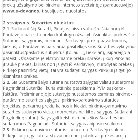
prekių užsakymo bei pirkimu interneto svetainėje (parduotuvėje)
www.e-dovanos.lt
susijusios nuostatos.
2 straipsnis. Sutarties objektas
2.1
. Sudarant šią Sutartį, Pirkėjas laisva valia išreiškia norą iš
Pardavėjo pateikto prekių katalogo užsakyti išsirinktas prekes šios
Sutarties sąlygomis, nurodant Pardavėjui prekių pavadinimus,
kiekius, o Pardavėjas pats arba pasitelkęs šios Sutarties vykdymui
pasirinktus/paskirtus subjektus (toliau – „Tiekėjai“), įsipareigoja
pateikti Užsakyme (elektroniniame prekių sąraše, į kurį Pirkėjas
įtraukė prekes, kurias nori įsigyti iš Pardavėjo) nurodytas prekes į
Pirkėjo pasirinktą vietą, tai yra sudaryti sąlygas Pirkėjui įsigyti jo
išsirinktas prekes.
2.2.
Šia Sutartimi šalys sutaria nustatyti sąlygas vėliau sudaromai
Pagrindinei Sutarčiai, kurią atitinka pateikiama PVM sąskaita-
faktūra. Preliminariojoje sutartyje nustatomos esminės pirkimo-
pardavimo sutarties sąlygos: pirkimo-pardavimo sutarties
objektas, perkamų prekių kainos ir kiekiai, pirkimo-pardavimo
sutarties sudarymo vieta, momentas bei kitos sąlygos. Sudarant
Pagrindinę sutartį, šalys gali keisti esmines šios Sutarties bei
sudaromos Pagrindinės Sutarties sąlygas abipusiu sutikimu.
2.3.
Pirkimo-pardavimo sutartis sudaroma Pardavėjo salone,
Pirkėjui ar jo įgalioto atstovui priimant pateiktas prekes po jų