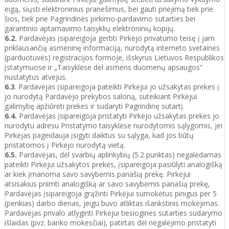
eigą, siųsti elektroninius pranešimus, bei gauti priėjimą tiek prie
šios, tiek prie Pagrindinės pirkimo-pardavimo sutarties bei
garantinio aptarnavimo taisyklių elektroninių kopijų.
6.2.
Pardavėjas įsipareigoja gerbti Pirkėjo privatumo teisę į jam
priklausančią asmeninę informaciją, nurodytą interneto svetainės
(parduotuvės) registracijos formoje, išskyrus Lietuvos Respublikos
įstatymuose ir „Taisyklėse dėl asmens duomenų apsaugos“
nustatytus atvejus.
6.3
. Pardavėjas įsipareigoja pateikti Pirkėjui jo užsakytas prekes į
jo nurodytą Pardavėjo prekybos saloną, suteikiant Pirkėjui
galimybę apžiūrėti prekes ir sudaryti Pagrindinę sutartį.
6.4.
Pardavėjas įsipareigoja pristatyti Pirkėjo užsakytas prekes jo
nurodytu adresu Pristatymo taisyklėse nurodytomis sąlygomis, jei
Pirkėjas pageidauja įsigyti daiktus su sąlyga, kad jos būtų
pristatomos į Pirkėjo nurodytą vietą.
6.5.
Pardavėjas, dėl svarbių aplinkybių (5.2 punktas) negalėdamas
pateikti Pirkėjui užsakytos prekės, įsipareigoja pasiūlyti analogišką
ar kiek įmanoma savo savybėmis panašią prekę. Pirkėjui
atsisakius priimti analogišką ar savo savybėmis panašią prekę,
Pardavėjas įsipareigoja grąžinti Pirkėjui sumokėtus pinigus per 5
(penkias) darbo dienas, jeigu buvo atliktas išankstinis mokėjimas.
Pardavėjas privalo atlyginti Pirkėjui tiesiogines sutarties sudarymo
išlaidas (pvz. banko mokesčiai), patirtas dėl negalėjimo pristatyti