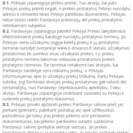
8.1.
Pirkėjas įsipareigoja prekes priimti. Tuo atveju, kai pats
Pirkėjas prekių priimti negali, o prekės pristatytos Pirkėjo nurodytu
adresu ir remiantis kitais Pirkėjo pateiktais duomenimis, Pirkėjas
neturi teisės reikšti Pardavėjui pretenzijų dėl prekių pristatymo
netinkamam subjektui.
8.2.
Pardavėjas įsipareigoja pateikti Pirkėjui Prekes laikydamasis
elektroniniame prekių kataloge nurodytų pristatymo terminų. Jei
Pirkėjas vienu užsakymu įsigyja keletą prekių ir jų pristatymo
terminai nurodyti svetainėje www.e-dovanos.lt skiriasi, užsakymas
pristatomas tik surinkus visas užsakytas prekes, t.y. prekių
pristatymo terminu laikomas vėliausiai pristatomos prekės
pristatymo terminas. Šie terminai netaikomi tais atvejais, kai
Pardavėjo sandėlyje nėra reikiamų prekių, o Pirkėjas
informuojamas apie jo užsakytų prekių trūkumą. Kartu Pirkėjas
sutinka, jog išimtiniais atvejais prekių pristatymas gali vėluoti dėl
nenumatytų, nuo Pardavėjo nepriklausančių aplinkybių. Tokiu
atveju, Pardavėjas įsipareigoja nedelsiant susisiekti su Pirkėju ir
suderinti prekių pristatymo klausimus.
8.3.
Pirkėjas privalo apžiūrėti prekes Pardavėjo salone prieš jas
perkant (priimant), paliekant pastabą(-as) apie užfiksuotus
pažeidimus (jei tokių yra) prekės pirkimo ar/ir perdavimo
dokumentuose, kai pirkimo-pardavimo sutartis sudaroma
Pardavėjo salone (prekybai skirtoje vietoje). Jei prekės
pristatomos Pirkėjui į jo nurodytą vietą, jis privalo apžiūrėti prekes