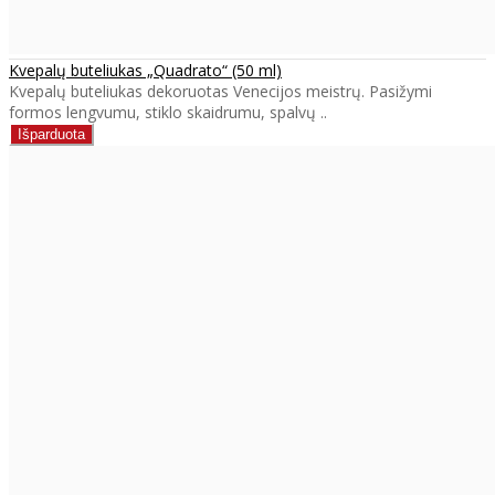
Kvepalų buteliukas „Quadrato“ (50 ml)
Kvepalų buteliukas dekoruotas Venecijos meistrų. Pasižymi
formos lengvumu, stiklo skaidrumu, spalvų ..