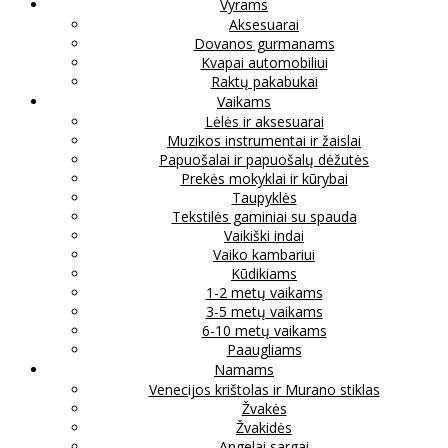
Vyrams
Aksesuarai
Dovanos gurmanams
Kvapai automobiliui
Raktų pakabukai
Vaikams
Lėlės ir aksesuarai
Muzikos instrumentai ir žaislai
Papuošalai ir papuošalų dėžutės
Prekės mokyklai ir kūrybai
Taupyklės
Tekstilės gaminiai su spauda
Vaikiški indai
Vaiko kambariui
Kūdikiams
1-2 metų vaikams
3-5 metų vaikams
6-10 metų vaikams
Paaugliams
Namams
Venecijos krištolas ir Murano stiklas
Žvakės
Žvakidės
Angelai sargai