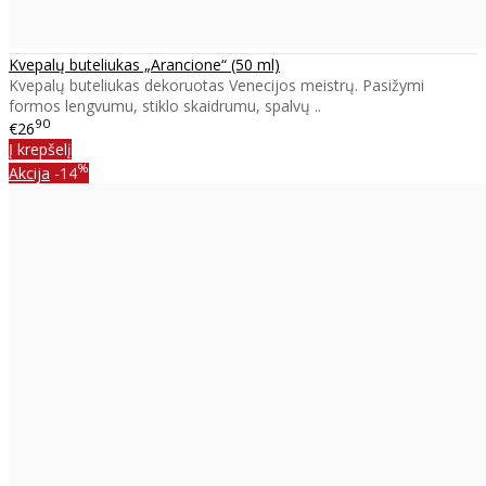
Kvepalų buteliukas „Arancione“ (50 ml)
Kvepalų buteliukas dekoruotas Venecijos meistrų. Pasižymi
formos lengvumu, stiklo skaidrumu, spalvų ..
90
€26
Į krepšelį
%
Akcija
-14