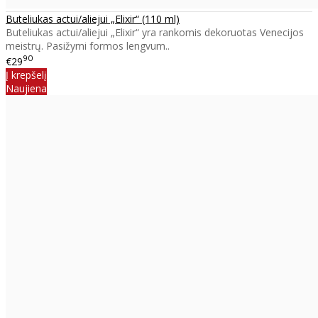
Buteliukas actui/aliejui „Elixir“ (110 ml)
Buteliukas actui/aliejui „Elixir“ yra rankomis dekoruotas Venecijos
meistrų. Pasižymi formos lengvum..
90
€29
Į krepšelį
Naujiena