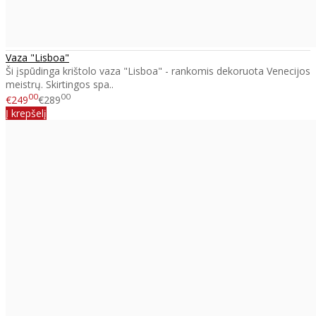
Vaza "Lisboa"
Ši įspūdinga krištolo vaza "Lisboa" - rankomis dekoruota Venecijos
meistrų. Skirtingos spa..
00
00
€249
€289
Į krepšelį