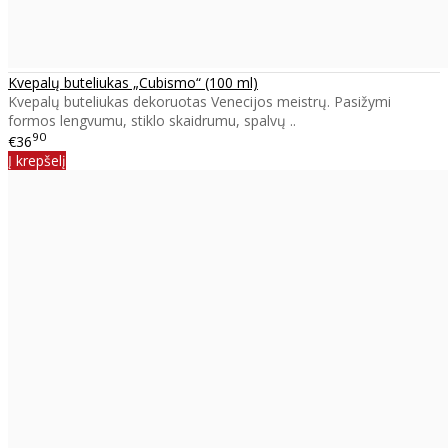
Kvepalų buteliukas „Cubismo“ (100 ml)
Kvepalų buteliukas dekoruotas Venecijos meistrų. Pasižymi
formos lengvumu, stiklo skaidrumu, spalvų ..
90
€36
Į krepšelį