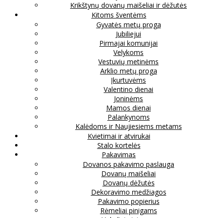
Krikštynų dovanų maišeliai ir dėžutės
Kitoms šventėms
Gyvatės metų proga
Jubiliejui
Pirmajai komunijai
Velykoms
Vestuvių metinėms
Arklio metų proga
Įkurtuvėms
Valentino dienai
Joninėms
Mamos dienai
Palankynoms
Kalėdoms ir Naujiesiems metams
Kvietimai ir atvirukai
Stalo kortelės
Pakavimas
Dovanos pakavimo paslauga
Dovanų maišeliai
Dovanų dėžutės
Dekoravimo medžiagos
Pakavimo popierius
Rėmeliai pinigams