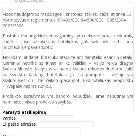
Visos naudojamos medžiagos - krištolas, stiklas, dažai atitinka ES
normatyvus ir reglamentus 69/493/EEC,84/500/EEC 1935/2004,
2023/2006.
Pastaba. Kadangi kiekvienas gaminys yra dekoruojamas rankomis,
todėl ir Jūsų užsakomas buteliukas gali šiek tiek skirtis nuo
nuotraukoje pavaizduoto.
Norėdami atidaryti buteliuką atsukite ant dangtelio esančią detalę.
Gaminiui netinka spiritiniai ar kt. valikliai – valyti reikia drėgna
švelnia šluoste. Kvepalus ar namų kvapus rekomenduotume įpilti
su švirkštu. Kadangi buteliukas yra su pompute – viršuje yra
skylutė išeiti orui, tad reikėtų pasaugoti, kad buteliukas neapvirstų
ir kvepalai neprasisunktų.
Produkto aprašymas yra bendro pobūdžio, jame nebūtinai yra
paminėtos visos produkto savybės.
Parašyti atsiliepimą
Vardas:
El. pašto adresas: