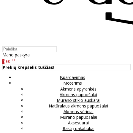
Mano paskyra
00
€0
0
Prekių krepšelis tuščias!
Išpardavimas
Moterims
Akmens apyrankės
Akmens papuošalai
Murano stiklo auskarai
Natūralaus akmens papuošalai
Akmens vėriniai
Murano papuošalai
Aksesuarai
Raktų pakabukai