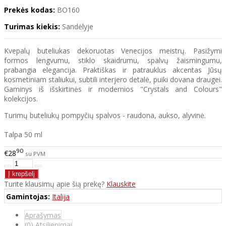
Prekės kodas:
BO160
Turimas kiekis:
Sandėlyje
Kvepalų buteliukas dekoruotas Venecijos meistrų. Pasižymi
formos lengvumu, stiklo skaidrumu, spalvų žaismingumu,
prabangia elegancija. Praktiškas ir patrauklus akcentas Jūsų
kosmetiniam staliukui, subtili interjero detalė, puiki dovana draugei.
Gaminys iš išskirtinės ir modernios "Crystals and Colours"
kolekcijos.
Turimų buteliukų pompyčių spalvos - raudona, aukso, alyvinė.
Talpa 50 ml
90
€28
su PVM
Turite klausimų apie šią prekę?
Klauskite
Gamintojas:
Italija
Aprašymas
(0) Atsiliepimai