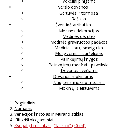
Vokeliai pinigams
Verslo dovanos
Gertuvės ir termosai
Rašikliai
Šventinė atributika
Medinės dekoracijos
Medinės dėžutės
Medinės graviruotos padėkos
Mediniai tortų smeigtukai
Mokykloms ir darželiams
Palinkėjimų knygos
Palinkėjimų medžiai - paveikslai
Dovanos svečiams
Dovanos mokiniams
Naujiems mokslo metams
Mokinių išleistuvėms
Pagrindinis
Namams
Venecijos krištolas ir Murano stiklas
Kiti krištolo gaminiai
Kvepalų buteliukas „Classico“ (50 ml)