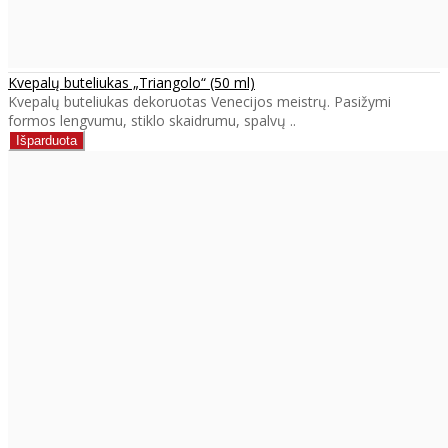
Kvepalų buteliukas „Triangolo“ (50 ml)
Kvepalų buteliukas dekoruotas Venecijos meistrų. Pasižymi
formos lengvumu, stiklo skaidrumu, spalvų ..