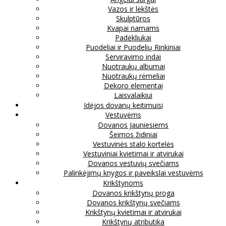
Vazos ir lėkštės
Skulptūros
Kvapai namams
Padėkliukai
Puodeliai ir Puodelių Rinkiniai
Serviravimo indai
Nuotraukų albumai
Nuotraukų rėmeliai
Dekoro elementai
Laisvalaikiui
Idėjos dovanų keitimuisi
Vestuvėms
Dovanos Jauniesiems
Šeimos židiniai
Vestuvinės stalo kortelės
Vestuviniai kvietimai ir atvirukai
Dovanos vestuvių svečiams
Palinkėjimų knygos ir paveikslai vestuvėms
Krikštynoms
Dovanos krikštynų proga
Dovanos krikštynų svečiams
Krikštynų kvietimai ir atvirukai
Krikštynų atributika