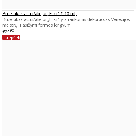
Buteliukas actui/aliejui „Elixir“ (110 ml)
Buteliukas actui/aliejui „Elixir“ yra rankomis dekoruotas Venecijos
meistrų. Pasižymi formos lengvum..
90
€29
Į krepšelį