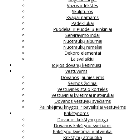
Vazos ir lėkštės
Skulptūros
Kvapai namams
Padėkliukai
Puodeliai ir Puodelių Rinkiniai
Serviravimo indai
Nuotraukų albumai
Nuotraukų rėmeliai
Dekoro elementai
Laisvalaikiui
Idėjos dovanų keitimuisi
Vestuvėms
Dovanos Jauniesiems
Šeimos židiniai
Vestuvinės stalo kortelės
Vestuviniai kvietimai ir atvirukai
Dovanos vestuvių svečiams
Palinkėjimų knygos ir paveikslai vestuvėms
Krikštynoms
Dovanos krikštynų proga
Dovanos krikštynų svečiams
Krikštynų kvietimai ir atvirukai
Krikštynų atributika