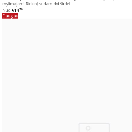
mylimajam! Rinkinį sudaro dvi širdel..
90
Nuo
€14
Daugiau