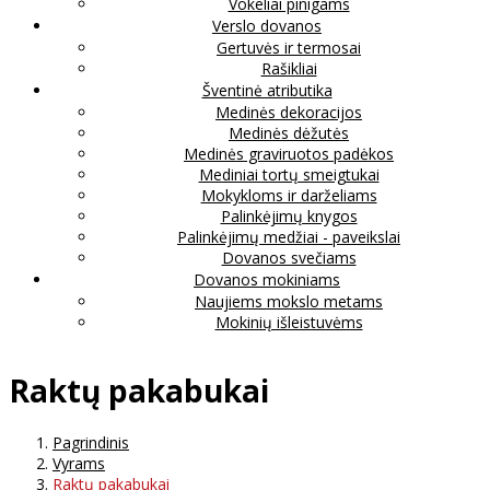
Vokeliai pinigams
Verslo dovanos
Gertuvės ir termosai
Rašikliai
Šventinė atributika
Medinės dekoracijos
Medinės dėžutės
Medinės graviruotos padėkos
Mediniai tortų smeigtukai
Mokykloms ir darželiams
Palinkėjimų knygos
Palinkėjimų medžiai - paveikslai
Dovanos svečiams
Dovanos mokiniams
Naujiems mokslo metams
Mokinių išleistuvėms
Raktų pakabukai
Pagrindinis
Vyrams
Raktų pakabukai