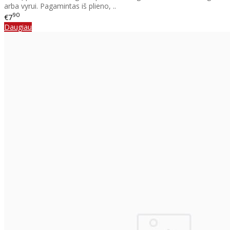
arba vyrui. Pagamintas iš plieno, ..
90
€7
Daugiau