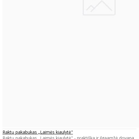
Raktų pakabukas „Laimės kiaulytė"
Raktų pakabukas „Laimės kiaulytė" - praktiška ir ilgaamžė dovana