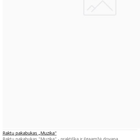
Raktų pakabukas „Muzika"
Raktų pakabukas "Muzika" - praktiška ir ilgaamžė dovana