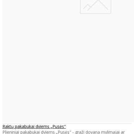
Raktų pakabukai dviems „Pusės"
Plieniniai pakabukai dviems „Pusės" - graži dovana mylimajai ar