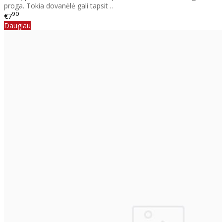
proga. Tokia dovanėlė gali tapsit ..
90
€7
Daugiau