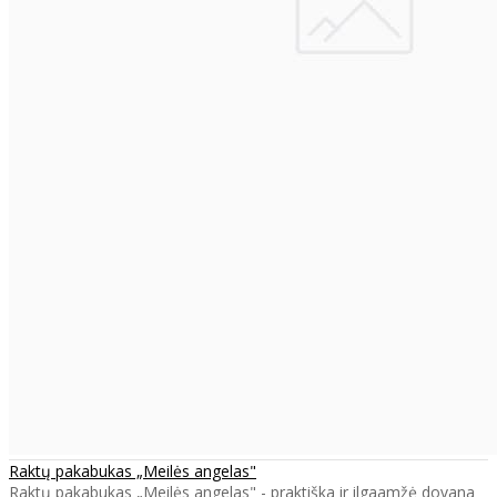
Raktų pakabukas „Meilės angelas"
Raktų pakabukas „Meilės angelas" - praktiška ir ilgaamžė dovana