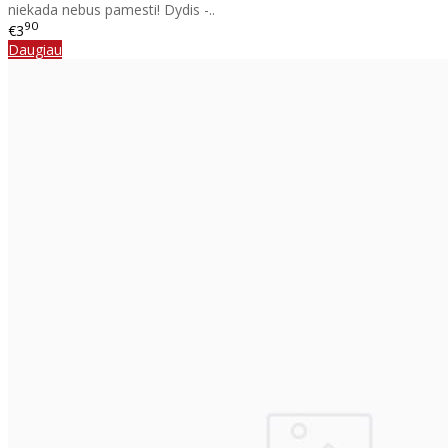
niekada nebus pamesti! Dydis -..
90
€3
Daugiau