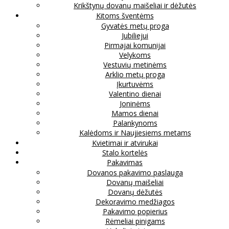
Krikštynų dovanų maišeliai ir dėžutės
Kitoms šventėms
Gyvatės metų proga
Jubiliejui
Pirmajai komunijai
Velykoms
Vestuvių metinėms
Arklio metų proga
Įkurtuvėms
Valentino dienai
Joninėms
Mamos dienai
Palankynoms
Kalėdoms ir Naujiesiems metams
Kvietimai ir atvirukai
Stalo kortelės
Pakavimas
Dovanos pakavimo paslauga
Dovanų maišeliai
Dovanų dėžutės
Dekoravimo medžiagos
Pakavimo popierius
Rėmeliai pinigams