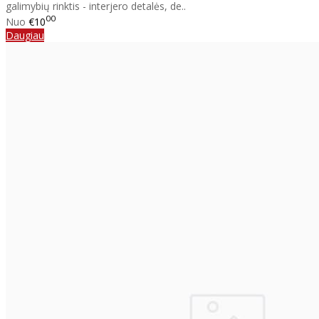
galimybių rinktis - interjero detalės, de..
00
Nuo
€10
Daugiau