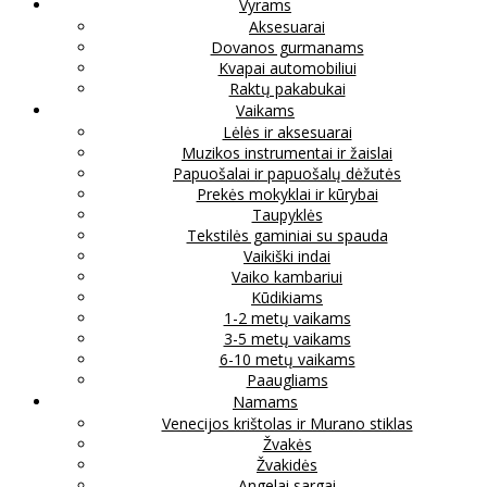
Vyrams
Aksesuarai
Dovanos gurmanams
Kvapai automobiliui
Raktų pakabukai
Vaikams
Lėlės ir aksesuarai
Muzikos instrumentai ir žaislai
Papuošalai ir papuošalų dėžutės
Prekės mokyklai ir kūrybai
Taupyklės
Tekstilės gaminiai su spauda
Vaikiški indai
Vaiko kambariui
Kūdikiams
1-2 metų vaikams
3-5 metų vaikams
6-10 metų vaikams
Paaugliams
Namams
Venecijos krištolas ir Murano stiklas
Žvakės
Žvakidės
Angelai sargai