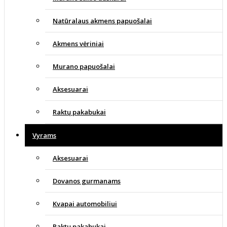
Natūralaus akmens papuošalai
Akmens vėriniai
Murano papuošalai
Aksesuarai
Raktų pakabukai
Vyrams
Aksesuarai
Dovanos gurmanams
Kvapai automobiliui
Raktų pakabukai