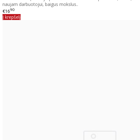
naujam darbuotojui, baigus mokslus..
90
€16
Į krepšelį