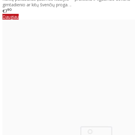
gimtadienio ar kitų švenčių proga. ..
90
€7
Daugiau