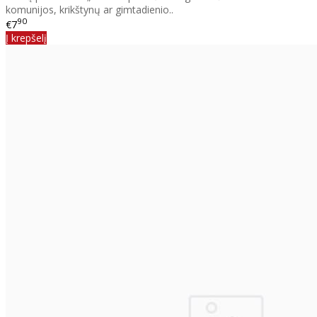
komunijos, krikštynų ar gimtadienio..
90
€7
Į krepšelį