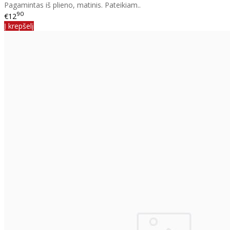
Pagamintas iš plieno, matinis. Pateikiam..
90
€12
Į krepšelį