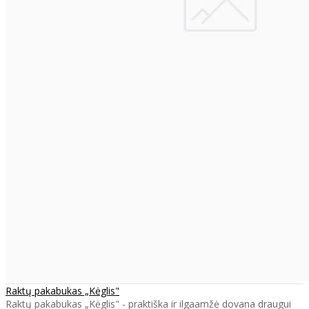
Raktų pakabukas „Kėglis"
Raktų pakabukas „Kėglis" - praktiška ir ilgaamžė dovana draugui