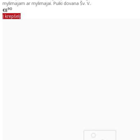
mylimajam ar mylimajai. Puiki dovana Šv. V..
90
€8
Į krepšelį