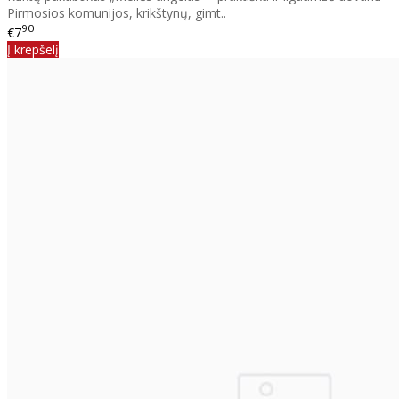
Pirmosios komunijos, krikštynų, gimt..
90
€7
Į krepšelį