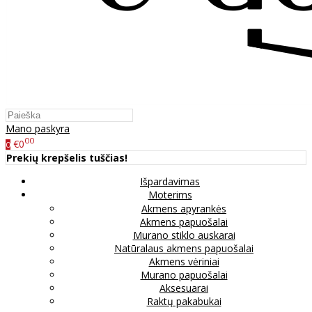
Mano paskyra
00
€0
0
Prekių krepšelis tuščias!
Išpardavimas
Moterims
Akmens apyrankės
Akmens papuošalai
Murano stiklo auskarai
Natūralaus akmens papuošalai
Akmens vėriniai
Murano papuošalai
Aksesuarai
Raktų pakabukai