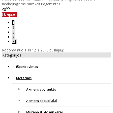
neabejingiems muzikai! Pagamintas ..
90
€8
Į krepšelį
1
2
3
>
>|
Rodoma nuo 1 iki 12 iš 25 (3 puslapių)
Kategorijos
Išpardavimas
Moterims
Akmens apyrankės
Akmens papuošalai
Murano stiklo auskarai