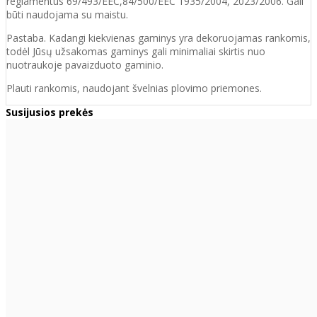
reglamentus 69/493/EEC,84/500/EEC 1935/2004, 2023/2006. Gali
būti naudojama su maistu.
Pastaba. Kadangi kiekvienas gaminys yra dekoruojamas rankomis,
todėl Jūsų užsakomas gaminys gali minimaliai skirtis nuo
nuotraukoje pavaizduoto gaminio.
Plauti rankomis, naudojant švelnias plovimo priemones.
Susijusios prekės