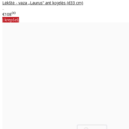
Lėkštė - vaza „Laurus“ ant kojelės (d33 cm)
..
00
€108
Į krepšelį