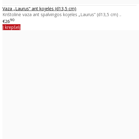
Vaza „Laurus“ ant kojelės (d13,5 cm)
Krištolinė vaza ant spalvingos kojelės „Laurus“ (d13,5 cm) ..
90
€26
Į krepšelį