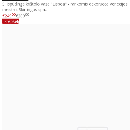
Ši įspūdinga krištolo vaza "Lisboa" - rankomis dekoruota Venecijos
meistrų. Skirtingos spa..
00
00
€249
€289
Į krepšelį