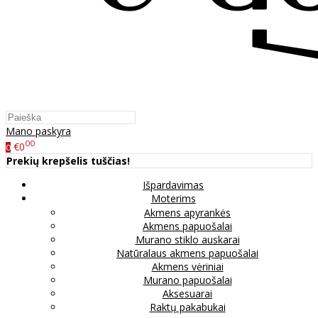
Mano paskyra
00
€0
0
Prekių krepšelis tuščias!
Išpardavimas
Moterims
Akmens apyrankės
Akmens papuošalai
Murano stiklo auskarai
Natūralaus akmens papuošalai
Akmens vėriniai
Murano papuošalai
Aksesuarai
Raktų pakabukai