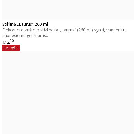
Stiklinė „Laurus“ 260 ml
Dekoruoto krištolo stiklinaitė „Laurus“ (260 ml) vynui, vandeniui,
stipriesiems gėrimams..
90
€12
Į krepšelį