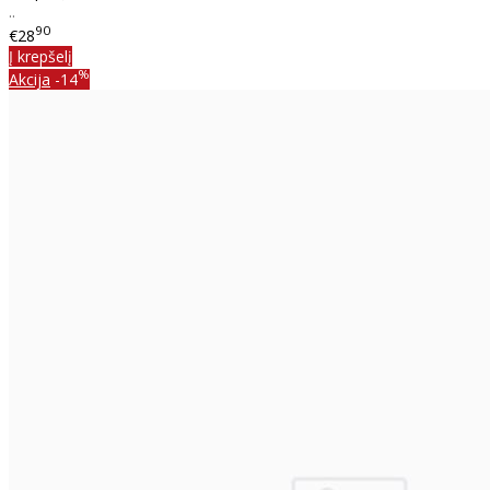
..
90
€28
Į krepšelį
%
Akcija
-14