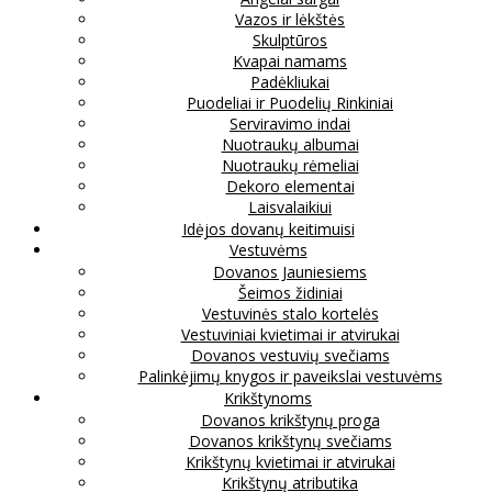
Vazos ir lėkštės
Skulptūros
Kvapai namams
Padėkliukai
Puodeliai ir Puodelių Rinkiniai
Serviravimo indai
Nuotraukų albumai
Nuotraukų rėmeliai
Dekoro elementai
Laisvalaikiui
Idėjos dovanų keitimuisi
Vestuvėms
Dovanos Jauniesiems
Šeimos židiniai
Vestuvinės stalo kortelės
Vestuviniai kvietimai ir atvirukai
Dovanos vestuvių svečiams
Palinkėjimų knygos ir paveikslai vestuvėms
Krikštynoms
Dovanos krikštynų proga
Dovanos krikštynų svečiams
Krikštynų kvietimai ir atvirukai
Krikštynų atributika