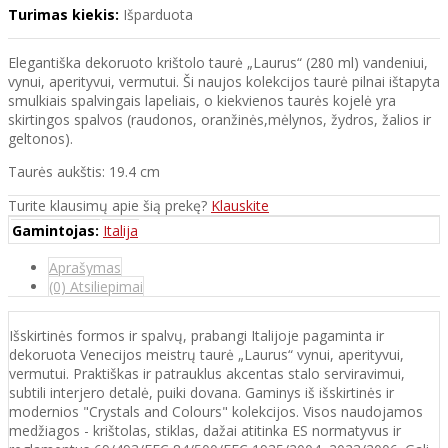
Turimas kiekis:
Išparduota
Elegantiška dekoruoto krištolo taurė „Laurus“ (280 ml) vandeniui,
vynui, aperityvui, vermutui. Ši naujos kolekcijos taurė pilnai ištapyta
smulkiais spalvingais lapeliais, o kiekvienos taurės kojelė yra
skirtingos spalvos (raudonos, oranžinės,mėlynos, žydros, žalios ir
geltonos).
Taurės aukštis: 19.4 cm
Turite klausimų apie šią prekę?
Klauskite
Gamintojas:
Italija
Aprašymas
(0) Atsiliepimai
Išskirtinės formos ir spalvų, prabangi Italijoje pagaminta ir
dekoruota Venecijos meistrų taurė „Laurus“ vynui, aperityvui,
vermutui. Praktiškas ir patrauklus akcentas stalo serviravimui,
subtili interjero detalė, puiki dovana. Gaminys iš išskirtinės ir
modernios "Crystals and Colours" kolekcijos. Visos naudojamos
medžiagos - krištolas, stiklas, dažai atitinka ES normatyvus ir