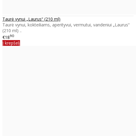
Taurė vynui „Laurus“ (210 ml)
Taurė vynui, kokteiliams, aperityvui, vermutui, vandeniui „Laurus“
(210 ml) ..
90
€18
Į krepšelį