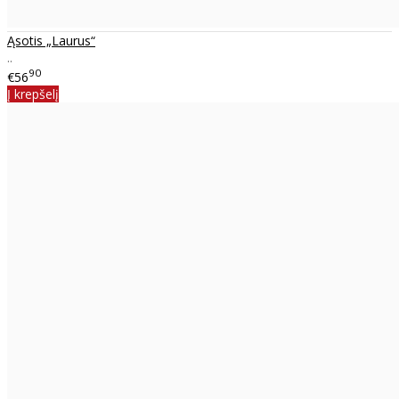
Ąsotis „Laurus“
..
90
€56
Į krepšelį