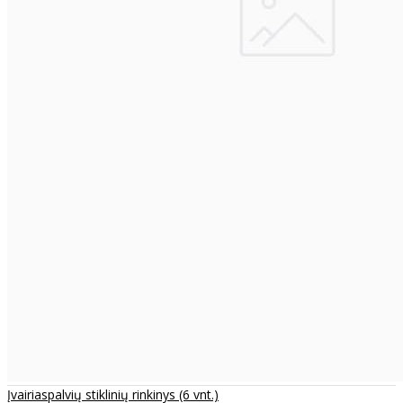
Įvairiaspalvių stiklinių rinkinys (6 vnt.)