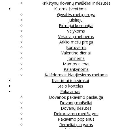
Krikštynų dovanų maišeliai ir dėžutės
Kitoms šventėms
Gyvatės metų proga
Jubiliejui
Pirmajai komunijai
Velykoms
Vestuvių metinėms
Arklio metų proga
Įkurtuvėms
Valentino dienai
Joninėms
Mamos dienai
Palankynoms
Kalėdoms ir Naujiesiems metams
Kvietimai ir atvirukai
Stalo kortelės
Pakavimas
Dovanos pakavimo paslauga
Dovanų maišeliai
Dovanų dėžutės
Dekoravimo medžiagos
Pakavimo popierius
Rėmeliai pinigams