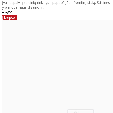
Įvairiaspalvių stiklinių rinkinys - papuoš Jūsų šventinį stalą. Stiklinės
yra modernaus dizaino, r..
90
€29
Į krepšelį