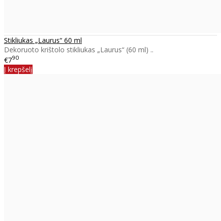
Stikliukas „Laurus“ 60 ml
Dekoruoto krištolo stikliukas „Laurus“ (60 ml) ..
90
€7
Į krepšelį