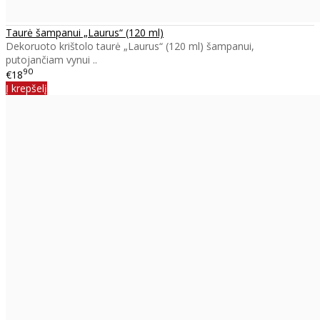
Taurė šampanui „Laurus“ (120 ml)
Dekoruoto krištolo taurė „Laurus“ (120 ml) šampanui,
putojančiam vynui ..
90
€18
Į krepšelį