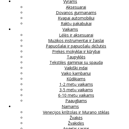
Vyrams
Aksesuarai
Dovanos gurmanams
Kvapai automobiliui
Raktų pakabukai
Vaikams
Lėlės ir aksesuarai
Muzikos instrumentai ir žaislai
Papuošalai ir papuošalų dėžutės
Prekės mokyklai ir kūrybai
Taupyklės
Tekstilės gaminiai su spauda
Vaikiški indai
Vaiko kambariui
Kūdikiams
1-2 metų vaikams
3-5 metų vaikams
6-10 metų vaikams
Paaugliams
Namams
Venecijos krištolas ir Murano stiklas
Žvakės
Žvakidės
Angelai sargai