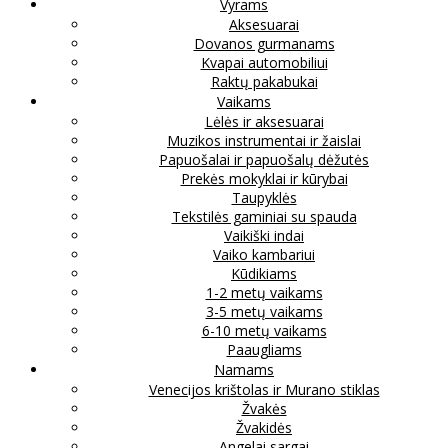
Vyrams
Aksesuarai
Dovanos gurmanams
Kvapai automobiliui
Raktų pakabukai
Vaikams
Lėlės ir aksesuarai
Muzikos instrumentai ir žaislai
Papuošalai ir papuošalų dėžutės
Prekės mokyklai ir kūrybai
Taupyklės
Tekstilės gaminiai su spauda
Vaikiški indai
Vaiko kambariui
Kūdikiams
1-2 metų vaikams
3-5 metų vaikams
6-10 metų vaikams
Paaugliams
Namams
Venecijos krištolas ir Murano stiklas
Žvakės
Žvakidės
Angelai sargai