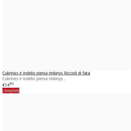
Cukrinės ir indelio pienui rinkinys Riccioli di fata
Cukrinės ir indelio pienui rinkinys ..
90
€14
Į krepšelį