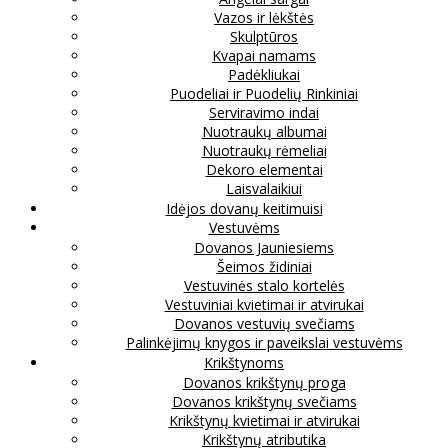
Vazos ir lėkštės
Skulptūros
Kvapai namams
Padėkliukai
Puodeliai ir Puodelių Rinkiniai
Serviravimo indai
Nuotraukų albumai
Nuotraukų rėmeliai
Dekoro elementai
Laisvalaikiui
Idėjos dovanų keitimuisi
Vestuvėms
Dovanos Jauniesiems
Šeimos židiniai
Vestuvinės stalo kortelės
Vestuviniai kvietimai ir atvirukai
Dovanos vestuvių svečiams
Palinkėjimų knygos ir paveikslai vestuvėms
Krikštynoms
Dovanos krikštynų proga
Dovanos krikštynų svečiams
Krikštynų kvietimai ir atvirukai
Krikštynų atributika