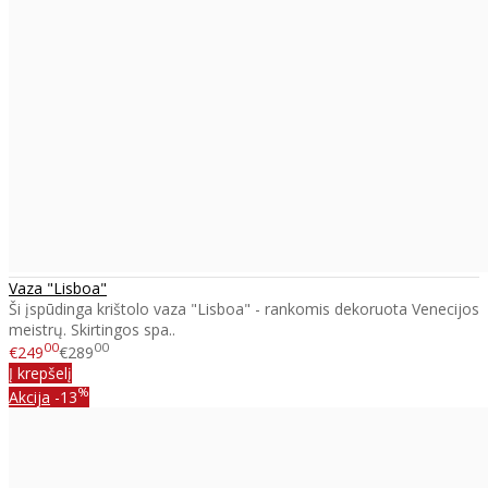
Vaza "Lisboa"
Ši įspūdinga krištolo vaza "Lisboa" - rankomis dekoruota Venecijos
meistrų. Skirtingos spa..
00
00
€249
€289
Į krepšelį
%
Akcija
-13