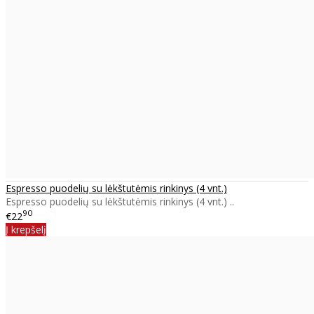
Espresso puodelių su lėkštutėmis rinkinys (4 vnt.)
Espresso puodelių su lėkštutėmis rinkinys (4 vnt.) ..
90
€22
Į krepšelį