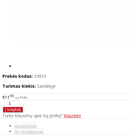
Prekės kodas:
53833
Turimas kiekis:
Sandėlyje
90
€11
su PVM
Turite klausimų apie šią prekę?
Klauskite
Aprašymas
(0) Atsiliepimai