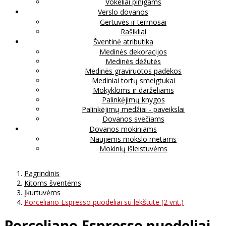
Vokeliai pinigams
Verslo dovanos
Gertuvės ir termosai
Rašikliai
Šventinė atributika
Medinės dekoracijos
Medinės dėžutės
Medinės graviruotos padėkos
Mediniai tortų smeigtukai
Mokykloms ir darželiams
Palinkėjimų knygos
Palinkėjimų medžiai - paveikslai
Dovanos svečiams
Dovanos mokiniams
Naujiems mokslo metams
Mokinių išleistuvėms
Pagrindinis
Kitoms šventėms
Įkurtuvėms
Porceliano Espresso puodeliai su lėkštute (2 vnt.)
Porceliano Espresso puodeliai