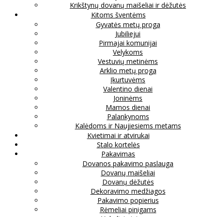
Krikštynų dovanų maišeliai ir dėžutės
Kitoms šventėms
Gyvatės metų proga
Jubiliejui
Pirmajai komunijai
Velykoms
Vestuvių metinėms
Arklio metų proga
Įkurtuvėms
Valentino dienai
Joninėms
Mamos dienai
Palankynoms
Kalėdoms ir Naujiesiems metams
Kvietimai ir atvirukai
Stalo kortelės
Pakavimas
Dovanos pakavimo paslauga
Dovanų maišeliai
Dovanų dėžutės
Dekoravimo medžiagos
Pakavimo popierius
Rėmeliai pinigams