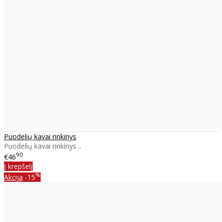
Puodelių kavai rinkinys
Puodelių kavai rinkinys ..
90
€46
Į krepšelį
%
Akcija
-15