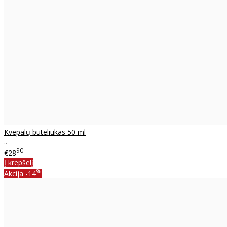
Kvepalų buteliukas 50 ml
..
90
€28
Į krepšelį
%
Akcija
-14