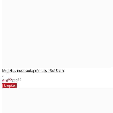
Megztas nuotraukų rėmelis 13x18 cm
..
90
90
€16
€19
Į krepšelį