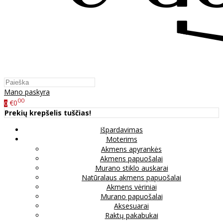
Mano paskyra
00
€0
0
Prekių krepšelis tuščias!
Išpardavimas
Moterims
Akmens apyrankės
Akmens papuošalai
Murano stiklo auskarai
Natūralaus akmens papuošalai
Akmens vėriniai
Murano papuošalai
Aksesuarai
Raktų pakabukai