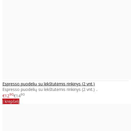
Espresso puodelių su lėkštutėmis rinkinys (2 vnt.)
Espresso puodelių su lėkštutėmis rinkinys (2 vnt.) ..
90
90
€12
€14
Į krepšelį