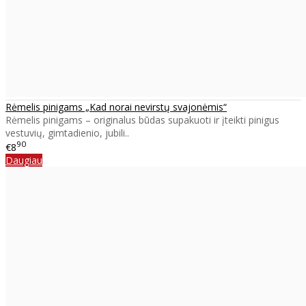
Rėmelis pinigams „Kad norai nevirstų svajonėmis“
Rėmelis pinigams – originalus būdas supakuoti ir įteikti pinigus
vestuvių, gimtadienio, jubili..
90
€8
Daugiau