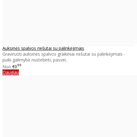
Auksinės spalvos riešutai su palinkėjimais
Graviruoti auksinės spalvos graikiniai riešutai su palinkėjimais -
puiki galimybė nustebinti, pasvei..
99
Nuo
€0
Daugiau