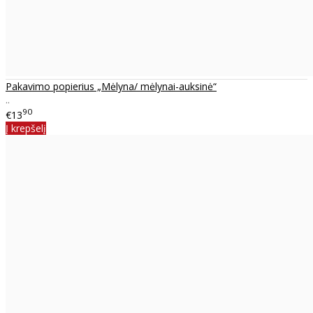
Pakavimo popierius „Mėlyna/ mėlynai-auksinė“
..
90
€13
Į krepšelį