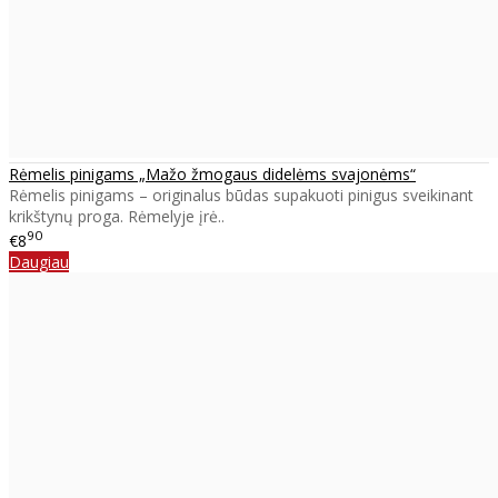
Rėmelis pinigams „Mažo žmogaus didelėms svajonėms“
Rėmelis pinigams – originalus būdas supakuoti pinigus sveikinant
krikštynų proga. Rėmelyje įrė..
90
€8
Daugiau