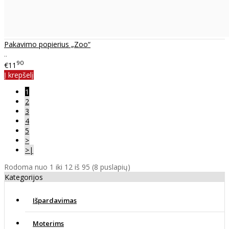
Pakavimo popierius „Zoo“
..
90
€11
Į krepšelį
1
2
3
4
5
>
>|
Rodoma nuo 1 iki 12 iš 95 (8 puslapių)
Kategorijos
Išpardavimas
Moterims