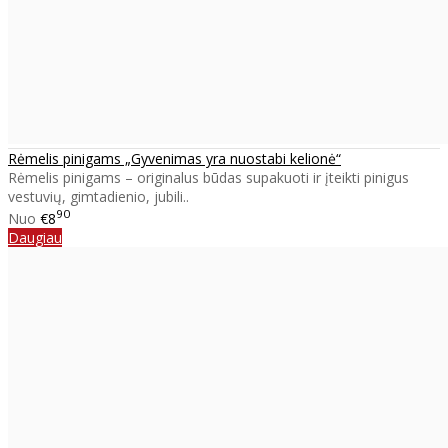
Rėmelis pinigams „Gyvenimas yra nuostabi kelionė“
Rėmelis pinigams – originalus būdas supakuoti ir įteikti pinigus
vestuvių, gimtadienio, jubili..
90
Nuo
€8
Daugiau