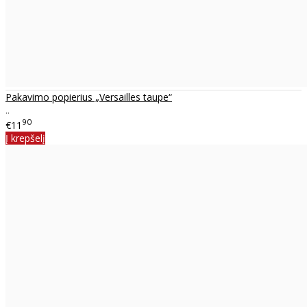
Pakavimo popierius „Versailles taupe“
..
90
€11
Į krepšelį