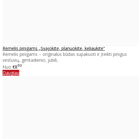
Rėmelis pinigams „Svajokite, planuokite, keliaukite“
Rėmelis pinigams – originalus būdas supakuoti ir įteikti pinigus
vestuvių, gimtadienio, jubili..
90
Nuo
€8
Daugiau