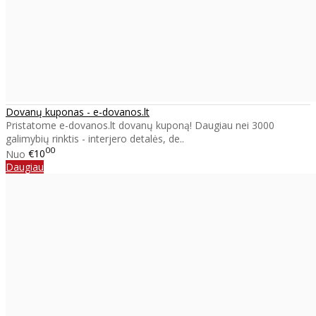
Dovanų kuponas - e-dovanos.lt
Pristatome e-dovanos.lt dovanų kuponą! Daugiau nei 3000
galimybių rinktis - interjero detalės, de..
00
Nuo
€10
Daugiau