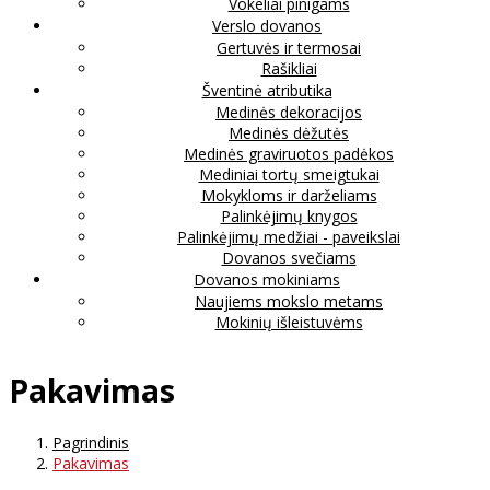
Vokeliai pinigams
Verslo dovanos
Gertuvės ir termosai
Rašikliai
Šventinė atributika
Medinės dekoracijos
Medinės dėžutės
Medinės graviruotos padėkos
Mediniai tortų smeigtukai
Mokykloms ir darželiams
Palinkėjimų knygos
Palinkėjimų medžiai - paveikslai
Dovanos svečiams
Dovanos mokiniams
Naujiems mokslo metams
Mokinių išleistuvėms
Pakavimas
Pagrindinis
Pakavimas