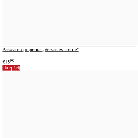
Pakavimo popierius „Versailles creme“
..
90
€15
Į krepšelį