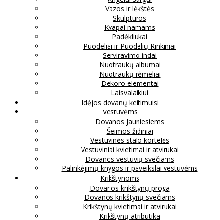
Vazos ir lėkštės
Skulptūros
Kvapai namams
Padėkliukai
Puodeliai ir Puodelių Rinkiniai
Serviravimo indai
Nuotraukų albumai
Nuotraukų rėmeliai
Dekoro elementai
Laisvalaikiui
Idėjos dovanų keitimuisi
Vestuvėms
Dovanos Jauniesiems
Šeimos židiniai
Vestuvinės stalo kortelės
Vestuviniai kvietimai ir atvirukai
Dovanos vestuvių svečiams
Palinkėjimų knygos ir paveikslai vestuvėms
Krikštynoms
Dovanos krikštynų proga
Dovanos krikštynų svečiams
Krikštynų kvietimai ir atvirukai
Krikštynų atributika