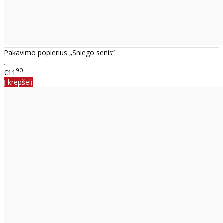
Pakavimo popierius „Sniego senis“
..
90
€11
Į krepšelį