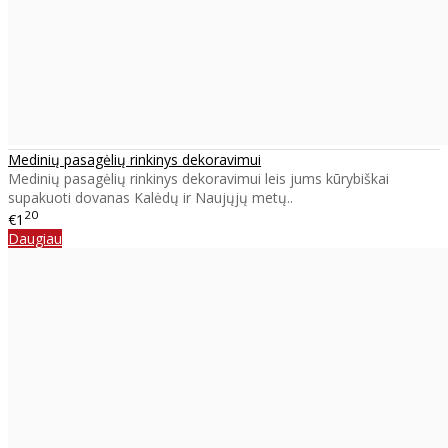
Medinių pasagėlių rinkinys dekoravimui
Medinių pasagėlių rinkinys dekoravimui leis jums kūrybiškai
supakuoti dovanas Kalėdų ir Naujųjų metų..
20
€1
Daugiau