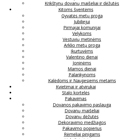
Krikštynų dovanų maišeliai ir dėžutės
Kitoms šventėms
Gyvatės metų proga
Jubiliejui
Pirmajai komunijai
Velykoms
Vestuvių metinėms
Arklio metų proga
Įkurtuvėms
Valentino dienai
Joninėms
Mamos dienai
Palankynoms
Kalėdoms ir Naujiesiems metams
Kvietimai ir atvirukai
Stalo kortelės
Pakavimas
Dovanos pakavimo paslauga
Dovanų maišeliai
Dovanų dėžutės
Dekoravimo medžiagos
Pakavimo popierius
Rėmeliai pinigams