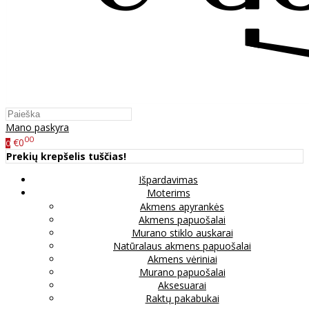
Mano paskyra
00
€0
0
Prekių krepšelis tuščias!
Išpardavimas
Moterims
Akmens apyrankės
Akmens papuošalai
Murano stiklo auskarai
Natūralaus akmens papuošalai
Akmens vėriniai
Murano papuošalai
Aksesuarai
Raktų pakabukai