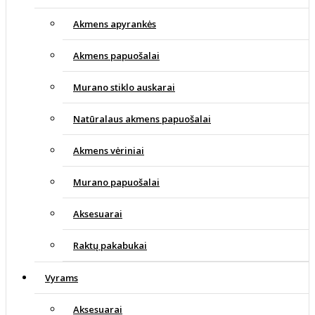
Akmens apyrankės
Akmens papuošalai
Murano stiklo auskarai
Natūralaus akmens papuošalai
Akmens vėriniai
Murano papuošalai
Aksesuarai
Raktų pakabukai
Vyrams
Aksesuarai