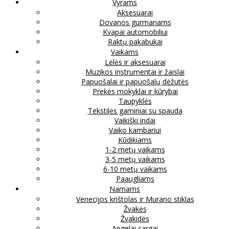
Vyrams
Aksesuarai
Dovanos gurmanams
Kvapai automobiliui
Raktų pakabukai
Vaikams
Lėlės ir aksesuarai
Muzikos instrumentai ir žaislai
Papuošalai ir papuošalų dėžutės
Prekės mokyklai ir kūrybai
Taupyklės
Tekstilės gaminiai su spauda
Vaikiški indai
Vaiko kambariui
Kūdikiams
1-2 metų vaikams
3-5 metų vaikams
6-10 metų vaikams
Paaugliams
Namams
Venecijos krištolas ir Murano stiklas
Žvakės
Žvakidės
Angelai sargai