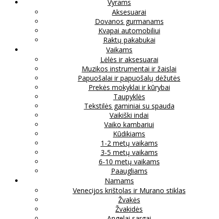
Vyrams
Aksesuarai
Dovanos gurmanams
Kvapai automobiliui
Raktų pakabukai
Vaikams
Lėlės ir aksesuarai
Muzikos instrumentai ir žaislai
Papuošalai ir papuošalų dėžutės
Prekės mokyklai ir kūrybai
Taupyklės
Tekstilės gaminiai su spauda
Vaikiški indai
Vaiko kambariui
Kūdikiams
1-2 metų vaikams
3-5 metų vaikams
6-10 metų vaikams
Paaugliams
Namams
Venecijos krištolas ir Murano stiklas
Žvakės
Žvakidės
Angelai sargai