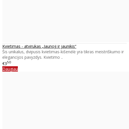
Kvietimas - atvirukas „Jaunoji ir jaunikis“
Šis unikalus, dvipusis kvietimas-kišenėlė yra tikras meistriškumo ir
elegancijos pavyzdys. Kvietimo ..
50
€3
Daugiau