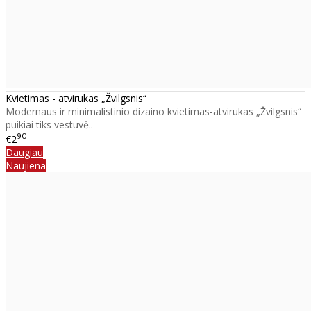
Kvietimas - atvirukas „Žvilgsnis“
Modernaus ir minimalistinio dizaino kvietimas-atvirukas „Žvilgsnis“
puikiai tiks vestuvė..
90
€2
Daugiau
Naujiena