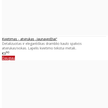
Kvietimas - atvirukas „Jaunavedžiai“
Detalizuotas ir elegantiškas dramblio kaulo spalvos
atvirukas/vokas. Lapelis kvietimo tekstui metali..
90
€3
Daugiau