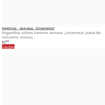
Kvietimas - atvirukas „Ornamentai“
Elegantiškas ažūrinis kvietimas-atvirukas „Ornamentai“ puikiai tiks
vestuvėms, vestuvių ..
50
€2
Daugiau