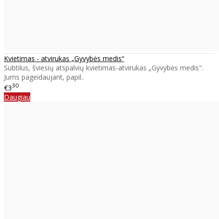
Kvietimas - atvirukas „Gyvybės medis“
Subtilus, šviesių atspalvių kvietimas-atvirukas „Gyvybės medis".
Jums pageidaujant, papil..
30
€3
Daugiau