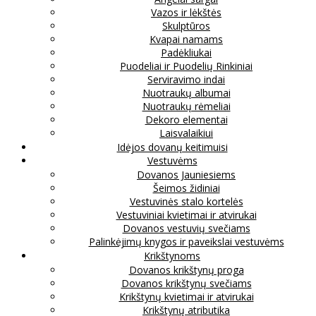
Vazos ir lėkštės
Skulptūros
Kvapai namams
Padėkliukai
Puodeliai ir Puodelių Rinkiniai
Serviravimo indai
Nuotraukų albumai
Nuotraukų rėmeliai
Dekoro elementai
Laisvalaikiui
Idėjos dovanų keitimuisi
Vestuvėms
Dovanos Jauniesiems
Šeimos židiniai
Vestuvinės stalo kortelės
Vestuviniai kvietimai ir atvirukai
Dovanos vestuvių svečiams
Palinkėjimų knygos ir paveikslai vestuvėms
Krikštynoms
Dovanos krikštynų proga
Dovanos krikštynų svečiams
Krikštynų kvietimai ir atvirukai
Krikštynų atributika