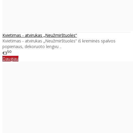
Kvietimas - atvirukas „Neužmirštuolės“
Kvietimas - atvirukas „Neužmirštuolės“ iš kreminės spalvos
popieriaus, dekoruoto lengvu ..
50
€3
Daugiau