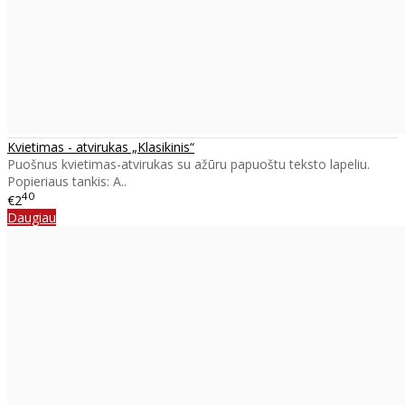
Kvietimas - atvirukas „Klasikinis“
Puošnus kvietimas-atvirukas su ažūru papuoštu teksto lapeliu.
Popieriaus tankis: A..
40
€2
Daugiau