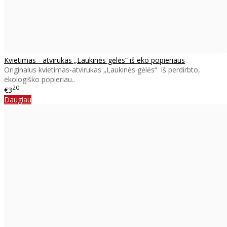
Kvietimas - atvirukas „Laukinės gėlės“ iš eko popieriaus
Originalus kvietimas-atvirukas „Laukinės gėlės“ iš perdirbto,
ekologiško popieriau..
20
€3
Daugiau