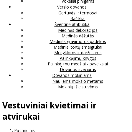
Vokeliai pinigams
Verslo dovanos
Gertuvės ir termosai
Rašikliai
Šventinė atributika
Medinės dekoracijos
Medinės dėžutės
Medinės graviruotos padėkos
Mediniai tortų smeigtukai
Mokykloms ir darželiams
Palinkėjimų knygos
Palinkėjimų medžiai - paveikslai
Dovanos svečiams
Dovanos mokiniams
Naujiems mokslo metams
Mokinių išleistuvėms
Vestuviniai kvietimai ir
atvirukai
Pagrindinis