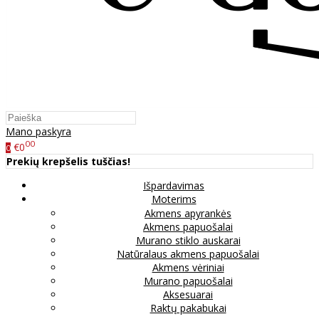
Mano paskyra
00
€0
0
Prekių krepšelis tuščias!
Išpardavimas
Moterims
Akmens apyrankės
Akmens papuošalai
Murano stiklo auskarai
Natūralaus akmens papuošalai
Akmens vėriniai
Murano papuošalai
Aksesuarai
Raktų pakabukai