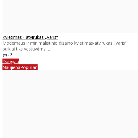
Kvietimas - atvirukas „Varis“
Modernaus ir minimalistinio dizaino kvietimas-atvirukas „Varis“
puikiai tiks vestuvėms, ..
50
€3
Daugiau
Naujiena
Populiari