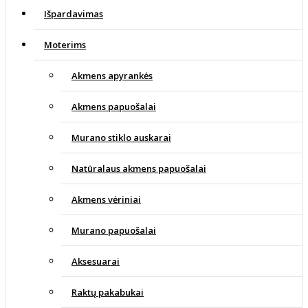
Išpardavimas
Moterims
Akmens apyrankės
Akmens papuošalai
Murano stiklo auskarai
Natūralaus akmens papuošalai
Akmens vėriniai
Murano papuošalai
Aksesuarai
Raktų pakabukai