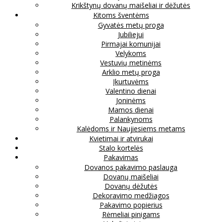
Krikštynų dovanų maišeliai ir dėžutės
Kitoms šventėms
Gyvatės metų proga
Jubiliejui
Pirmajai komunijai
Velykoms
Vestuvių metinėms
Arklio metų proga
Įkurtuvėms
Valentino dienai
Joninėms
Mamos dienai
Palankynoms
Kalėdoms ir Naujiesiems metams
Kvietimai ir atvirukai
Stalo kortelės
Pakavimas
Dovanos pakavimo paslauga
Dovanų maišeliai
Dovanų dėžutės
Dekoravimo medžiagos
Pakavimo popierius
Rėmeliai pinigams