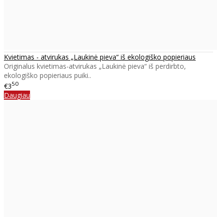
Kvietimas - atvirukas „Laukinė pieva“ iš ekologiško popieriaus
Originalus kvietimas-atvirukas „Laukinė pieva“ iš perdirbto,
ekologiško popieriaus puiki..
50
€3
Daugiau