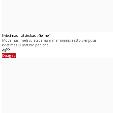
Kvietimas - atvirukas „Gelmė“
Modernus, melsvų atspalvių ir marmurinio rašto vienpusis
kvietimas iš matinio popieria..
50
€3
Daugiau