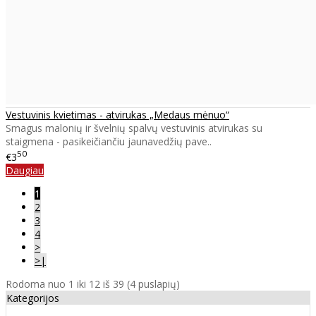
Vestuvinis kvietimas - atvirukas „Medaus mėnuo“
Smagus malonių ir švelnių spalvų vestuvinis atvirukas su
staigmena - pasikeičiančiu jaunavedžių pave..
50
€3
Daugiau
1
2
3
4
>
>|
Rodoma nuo 1 iki 12 iš 39 (4 puslapių)
Kategorijos