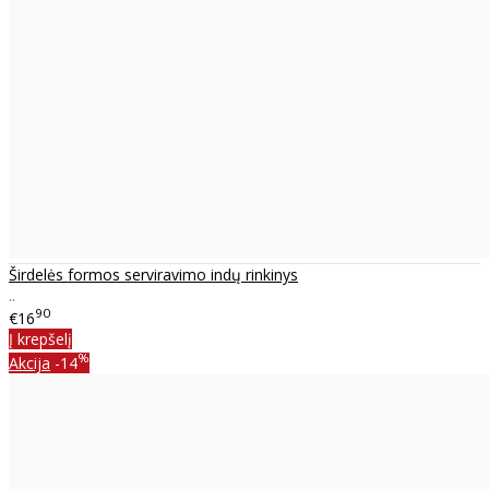
Širdelės formos serviravimo indų rinkinys
..
90
€16
Į krepšelį
%
Akcija
-14