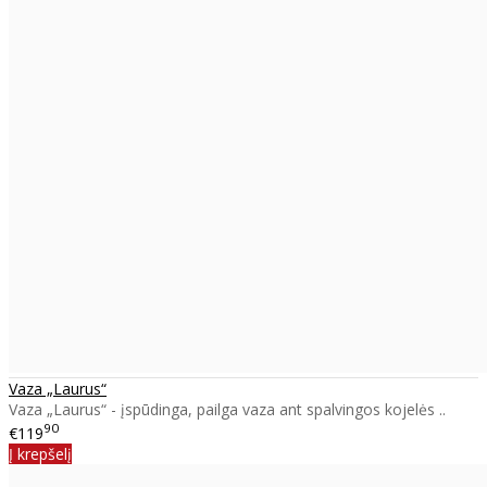
Vaza „Laurus“
Vaza „Laurus“ - įspūdinga, pailga vaza ant spalvingos kojelės ..
90
€119
Į krepšelį