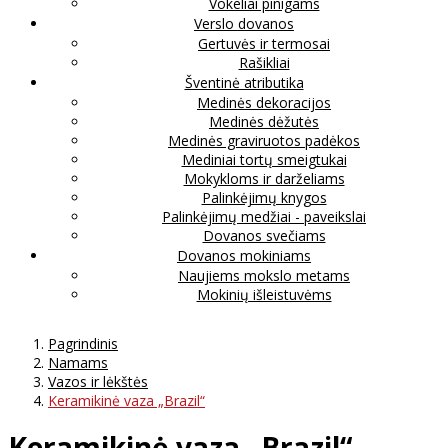
Vokeliai pinigams
Verslo dovanos
Gertuvės ir termosai
Rašikliai
Šventinė atributika
Medinės dekoracijos
Medinės dėžutės
Medinės graviruotos padėkos
Mediniai tortų smeigtukai
Mokykloms ir darželiams
Palinkėjimų knygos
Palinkėjimų medžiai - paveikslai
Dovanos svečiams
Dovanos mokiniams
Naujiems mokslo metams
Mokinių išleistuvėms
Pagrindinis
Namams
Vazos ir lėkštės
Keramikinė vaza „Brazil“
Keramikinė vaza „Brazil“