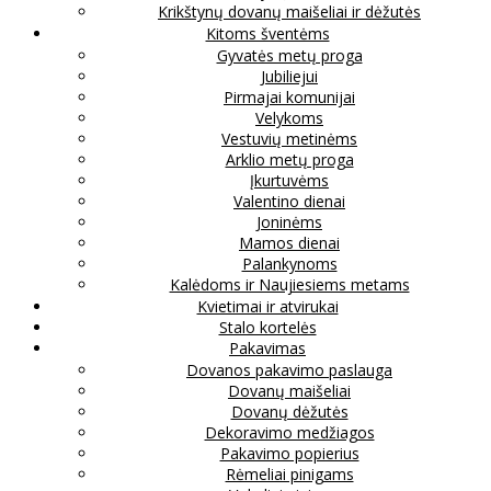
Krikštynų dovanų maišeliai ir dėžutės
Kitoms šventėms
Gyvatės metų proga
Jubiliejui
Pirmajai komunijai
Velykoms
Vestuvių metinėms
Arklio metų proga
Įkurtuvėms
Valentino dienai
Joninėms
Mamos dienai
Palankynoms
Kalėdoms ir Naujiesiems metams
Kvietimai ir atvirukai
Stalo kortelės
Pakavimas
Dovanos pakavimo paslauga
Dovanų maišeliai
Dovanų dėžutės
Dekoravimo medžiagos
Pakavimo popierius
Rėmeliai pinigams