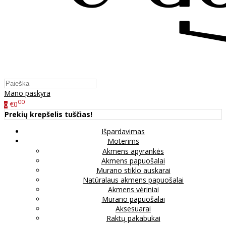
Mano paskyra
00
€0
0
Prekių krepšelis tuščias!
Išpardavimas
Moterims
Akmens apyrankės
Akmens papuošalai
Murano stiklo auskarai
Natūralaus akmens papuošalai
Akmens vėriniai
Murano papuošalai
Aksesuarai
Raktų pakabukai