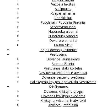
Vazos ir lėkštės
Skulptūros
Kvapai namams
Padėkliukai
Puodeliai ir Puodelių Rinkiniai
Serviravimo indai
Nuotraukų albumai
Nuotraukų rėmeliai
Dekoro elementai
Laisvalaikiui
Idėjos dovanų keitimuisi
Vestuvėms
Dovanos Jauniesiems
Šeimos židiniai
Vestuvinės stalo kortelės
Vestuviniai kvietimai ir atvirukai
Dovanos vestuvių svečiams
Palinkėjimų knygos ir paveikslai vestuvėms
Krikštynoms
Dovanos krikštynų proga
Dovanos krikštynų svečiams
Krikštynų kvietimai ir atvirukai
Krikštynų atributika