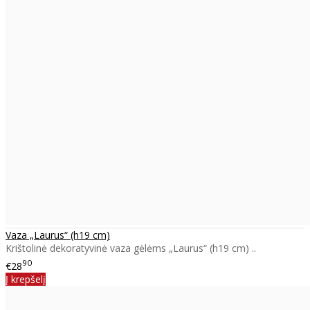
Vaza „Laurus“ (h19 cm)
Krištolinė dekoratyvinė vaza gėlėms „Laurus“ (h19 cm) ..
90
€28
Į krepšelį