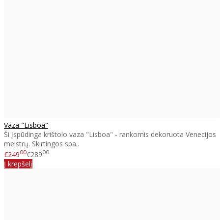
Vaza "Lisboa"
Ši įspūdinga krištolo vaza "Lisboa" - rankomis dekoruota Venecijos
meistrų. Skirtingos spa..
00
00
€249
€289
Į krepšelį