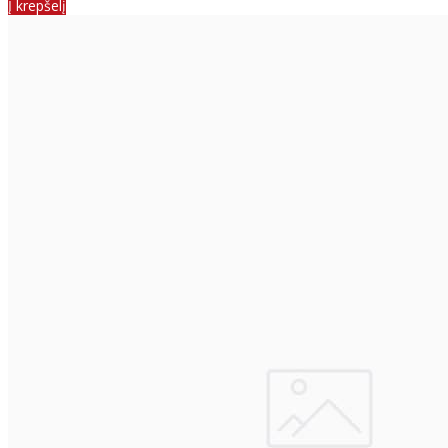
Į krepšelį