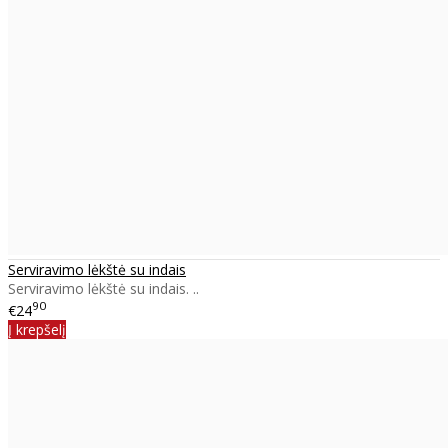
Serviravimo lėkštė su indais
Serviravimo lėkštė su indais. ..
90
€24
Į krepšelį