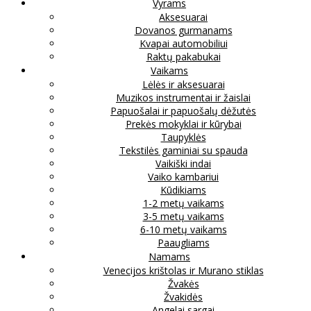
Vyrams
Aksesuarai
Dovanos gurmanams
Kvapai automobiliui
Raktų pakabukai
Vaikams
Lėlės ir aksesuarai
Muzikos instrumentai ir žaislai
Papuošalai ir papuošalų dėžutės
Prekės mokyklai ir kūrybai
Taupyklės
Tekstilės gaminiai su spauda
Vaikiški indai
Vaiko kambariui
Kūdikiams
1-2 metų vaikams
3-5 metų vaikams
6-10 metų vaikams
Paaugliams
Namams
Venecijos krištolas ir Murano stiklas
Žvakės
Žvakidės
Angelai sargai