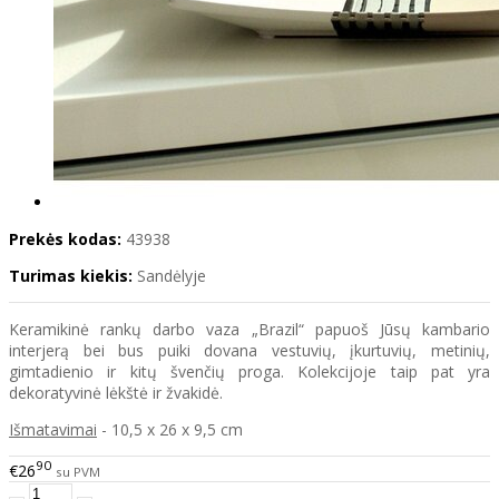
Prekės kodas:
43938
Turimas kiekis:
Sandėlyje
Keramikinė rankų darbo vaza „Brazil“ papuoš Jūsų kambario
interjerą bei bus puiki dovana vestuvių, įkurtuvių, metinių,
gimtadienio ir kitų švenčių proga. Kolekcijoje taip pat yra
dekoratyvinė lėkštė ir žvakidė.
Išmatavimai
- 10,5 x 26 x 9,5 cm
90
€26
su PVM