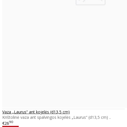
Vaza „Laurus“ ant kojelės (d13,5 cm)
Krištolinė vaza ant spalvingos kojelės „Laurus“ (d13,5 cm) ..
90
€26