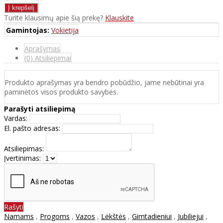
Turite klausimų apie šią prekę?
Klauskite
Gamintojas:
Vokietija
Aprašymas
(0) Atsiliepimai
Produkto aprašymas yra bendro pobūdžio, jame nebūtinai yra
paminėtos visos produkto savybės.
Parašyti atsiliepimą
Vardas:
El. pašto adresas:
Atsiliepimas:
Įvertinimas:
Rašyti
Namams
,
Progoms
,
Vazos
,
Lėkštės
,
Gimtadieniui
,
Jubiliejui
,