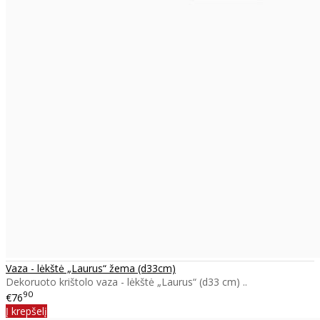
Vaza - lėkštė „Laurus“ žema (d33cm)
Dekoruoto krištolo vaza - lėkštė „Laurus“ (d33 cm) ..
90
€76
Į krepšelį