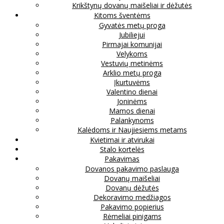
Krikštynų dovanų maišeliai ir dėžutės
Kitoms šventėms
Gyvatės metų proga
Jubiliejui
Pirmajai komunijai
Velykoms
Vestuvių metinėms
Arklio metų proga
Įkurtuvėms
Valentino dienai
Joninėms
Mamos dienai
Palankynoms
Kalėdoms ir Naujiesiems metams
Kvietimai ir atvirukai
Stalo kortelės
Pakavimas
Dovanos pakavimo paslauga
Dovanų maišeliai
Dovanų dėžutės
Dekoravimo medžiagos
Pakavimo popierius
Rėmeliai pinigams