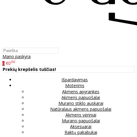
Mano paskyra
00
€0
0
Prekių krepšelis tuščias!
Išpardavimas
Moterims
Akmens apyrankės
Akmens papuošalai
Murano stiklo auskarai
Natūralaus akmens papuošalai
Akmens vėriniai
Murano papuošalai
Aksesuarai
Raktų pakabukai