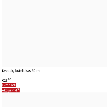
Kvepalų buteliukas 50 ml
..
90
€28
Į krepšelį
%
Akcija
-14