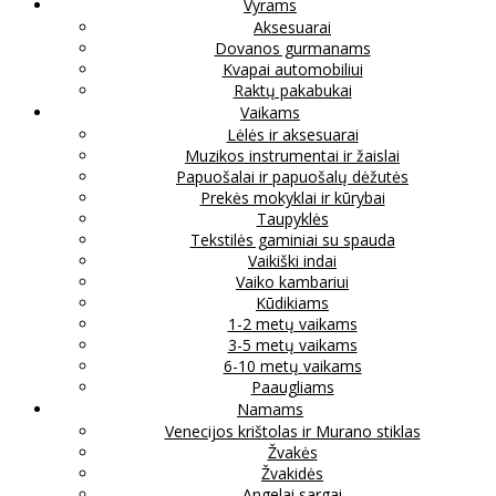
Vyrams
Aksesuarai
Dovanos gurmanams
Kvapai automobiliui
Raktų pakabukai
Vaikams
Lėlės ir aksesuarai
Muzikos instrumentai ir žaislai
Papuošalai ir papuošalų dėžutės
Prekės mokyklai ir kūrybai
Taupyklės
Tekstilės gaminiai su spauda
Vaikiški indai
Vaiko kambariui
Kūdikiams
1-2 metų vaikams
3-5 metų vaikams
6-10 metų vaikams
Paaugliams
Namams
Venecijos krištolas ir Murano stiklas
Žvakės
Žvakidės
Angelai sargai