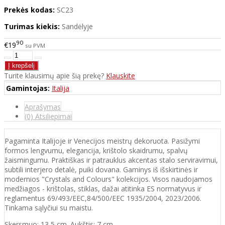
Prekės kodas:
SC23
Turimas kiekis:
Sandėlyje
90
€19
su PVM
Turite klausimų apie šią prekę?
Klauskite
Gamintojas:
Italija
Aprašymas
(0) Atsiliepimai
Pagaminta Italijoje ir Venecijos meistrų dekoruota. Pasižymi
formos lengvumu, elegancija, krištolo skaidrumu, spalvų
žaismingumu. Praktiškas ir patrauklus akcentas stalo serviravimui,
subtili interjero detalė, puiki dovana. Gaminys iš išskirtinės ir
modernios "Crystals and Colours" kolekcijos. Visos naudojamos
medžiagos - krištolas, stiklas, dažai atitinka ES normatyvus ir
reglamentus 69/493/EEC,84/500/EEC 1935/2004, 2023/2006.
Tinkama sąlyčiui su maistu.
Skersmuo: 13,5 cm. Aukštis: 7 cm.