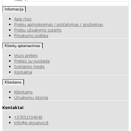
Informacija
Apie mus
Prekių apmokėjimas / pristatymas / grąžinimas
Prekių užsakymo sutartis
Privatumo politika
Klientų aptarnavimas
Visos prekės
Prekės su nuolaida
Svetainės medis
Kontaktai
Klientams
Klientams
Užsakymų istorija
Kontaktai
+37052104046
info@e-dovanos.lt