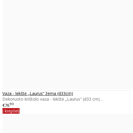
Vaza - lėkštė „Laurus“ žema (d33cm)
Dekoruoto krištolo vaza - lėkštė „Laurus“ (d33 cm) ..
90
€76
Į krepšelį