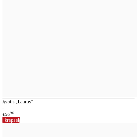
Ąsotis „Laurus“
..
90
€56
Į krepšelį