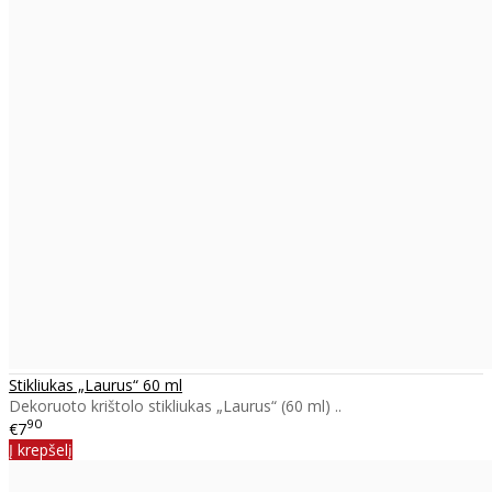
Stikliukas „Laurus“ 60 ml
Dekoruoto krištolo stikliukas „Laurus“ (60 ml) ..
90
€7
Į krepšelį