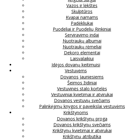
Vazos ir lėkštės
Skulptūros
Kvapai namams
Padėkliukai
Puodeliai ir Puodelių Rinkiniai
Serviravimo indai
Nuotraukų albumai
Nuotraukų rėmeliai
Dekoro elementai
Laisvalaikiui
Idėjos dovanų keitimuisi
Vestuvėms
Dovanos Jauniesiems
Šeimos židiniai
Vestuvinės stalo kortelės
Vestuviniai kvietimai ir atvirukai
Dovanos vestuvių svečiams
Palinkėjimų knygos ir paveikslai vestuvėms
Krikštynoms
Dovanos krikštynų proga
Dovanos krikštynų svečiams
Krikštynų kvietimai ir atvirukai
Krikštynų atributika