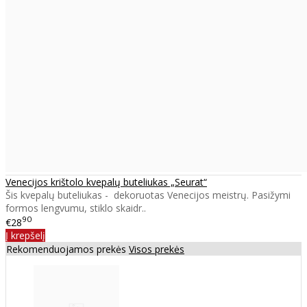
Venecijos krištolo kvepalų buteliukas „Seurat“
Šis kvepalų buteliukas - dekoruotas Venecijos meistrų. Pasižymi
formos lengvumu, stiklo skaidr..
90
€28
Į krepšelį
Rekomenduojamos prekės
Visos prekės