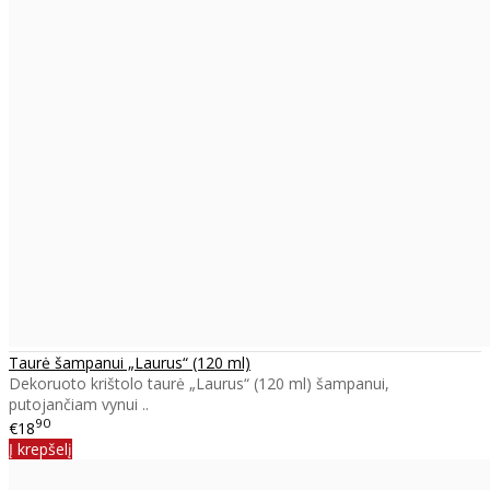
Taurė šampanui „Laurus“ (120 ml)
Dekoruoto krištolo taurė „Laurus“ (120 ml) šampanui,
putojančiam vynui ..
90
€18
Į krepšelį