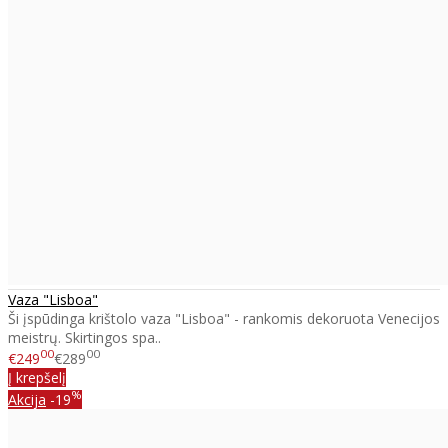
Vaza "Lisboa"
Ši įspūdinga krištolo vaza "Lisboa" - rankomis dekoruota Venecijos
meistrų. Skirtingos spa..
00
00
€249
€289
Į krepšelį
%
Akcija
-19