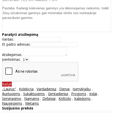
Pastaba. Kadangi kiekvienas gaminys yra dekoruojamas rankomis, todėl
Jūsų užsakomas gaminys gali minimaliai skirtis nuo nuotraukoje
pavaizduoto gaminio.
Parašyti atsiliepimą
Vardas:
El. pašto adresas:
Atsiliepimas:
Įvertinimas:
Rašyti
„Laurus“
,
Kolekcija
,
Vardadieniui
,
Dienai
,
Įsimylėjėlių
,
Įkurtuvėms
,
Sukaktuvėms
,
Gimtadieniui
,
Progoms
,
Indai
,
Serviravimo
,
Namams
,
Dirbiniai
,
Krištolo
,
Kalėdoms
,
Naujiesiems
,
Metams
Susijusios prekės