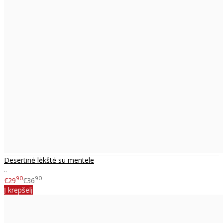
Desertinė lėkštė su mentele
..
90
90
€29
€36
Į krepšelį