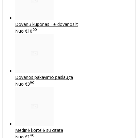
Dovanų kuponas - e-dovanos.lt
00
Nuo
€10
Dovanos pakavimo paslauga
90
Nuo
€3
Medinė kortelė su citata
40
Nuo
€1