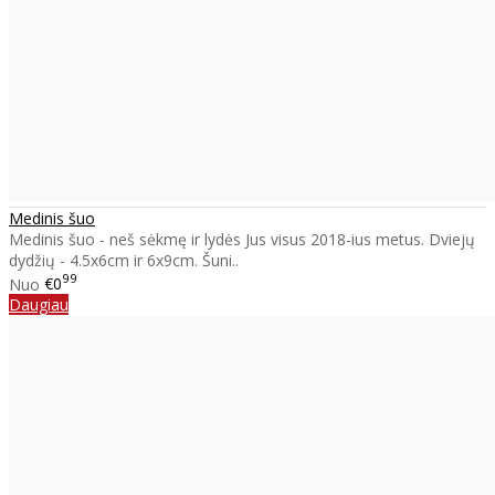
Medinis šuo
Medinis šuo - neš sėkmę ir lydės Jus visus 2018-ius metus. Dviejų
dydžių - 4.5x6cm ir 6x9cm. Šuni..
99
Nuo
€0
Daugiau