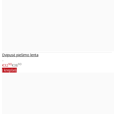
Dvipusė piešimo lenta
..
90
90
€32
€38
Į krepšelį