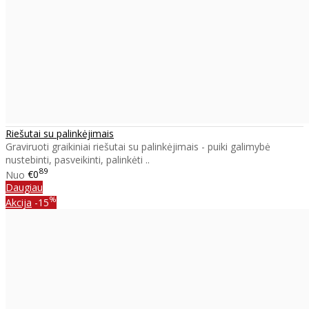
Riešutai su palinkėjimais
Graviruoti graikiniai riešutai su palinkėjimais - puiki galimybė
nustebinti, pasveikinti, palinkėti ..
89
Nuo
€0
Daugiau
%
Akcija
-15