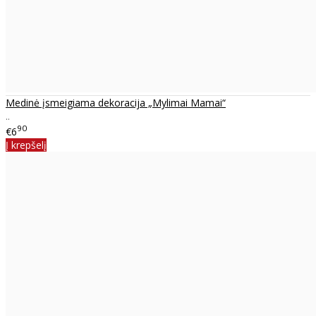
Medinė įsmeigiama dekoracija „Mylimai Mamai“
..
90
€6
Į krepšelį