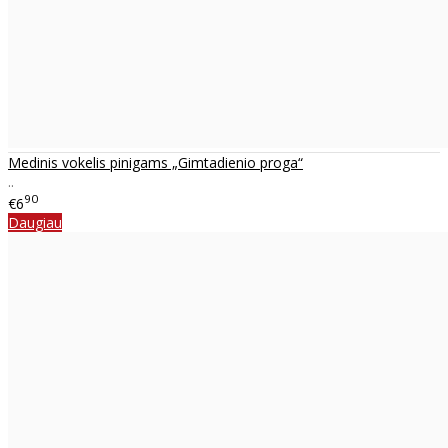
Medinis vokelis pinigams „Gimtadienio proga“
..
90
€6
Daugiau