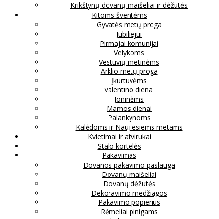
Krikštynų dovanų maišeliai ir dėžutės
Kitoms šventėms
Gyvatės metų proga
Jubiliejui
Pirmajai komunijai
Velykoms
Vestuvių metinėms
Arklio metų proga
Įkurtuvėms
Valentino dienai
Joninėms
Mamos dienai
Palankynoms
Kalėdoms ir Naujiesiems metams
Kvietimai ir atvirukai
Stalo kortelės
Pakavimas
Dovanos pakavimo paslauga
Dovanų maišeliai
Dovanų dėžutės
Dekoravimo medžiagos
Pakavimo popierius
Rėmeliai pinigams