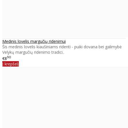
Medinis lovelis margučių ridenimui
Šis medinis lovelis kiaušiniams ridenti - puiki dovana bei galimybė
Velykų margučių ridenimo tradici..
90
€8
Į krepšelį