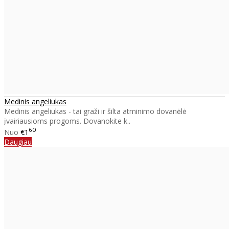
Medinis angeliukas
Medinis angeliukas - tai graži ir šilta atminimo dovanėlė
įvairiausioms progoms. Dovanokite k..
60
Nuo
€1
Daugiau