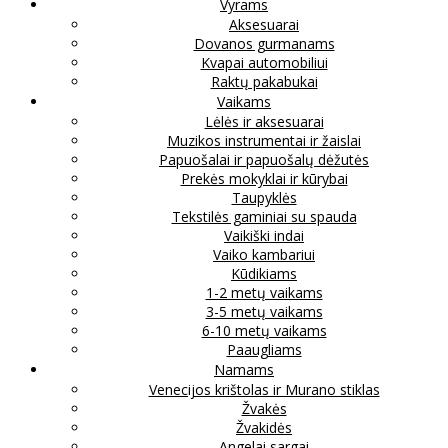
Vyrams
Aksesuarai
Dovanos gurmanams
Kvapai automobiliui
Raktų pakabukai
Vaikams
Lėlės ir aksesuarai
Muzikos instrumentai ir žaislai
Papuošalai ir papuošalų dėžutės
Prekės mokyklai ir kūrybai
Taupyklės
Tekstilės gaminiai su spauda
Vaikiški indai
Vaiko kambariui
Kūdikiams
1-2 metų vaikams
3-5 metų vaikams
6-10 metų vaikams
Paaugliams
Namams
Venecijos krištolas ir Murano stiklas
Žvakės
Žvakidės
Angelai sargai