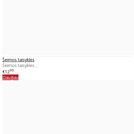
Šeimos taisyklės
Šeimos taisyklės ..
90
€12
Daugiau