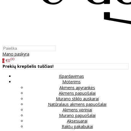
Mano paskyra
00
€0
0
Prekių krepšelis tuščias!
Išpardavimas
Moterims
Akmens apyrankės
Akmens papuošalai
Murano stiklo auskarai
Natūralaus akmens papuošalai
Akmens vėriniai
Murano papuošalai
Aksesuarai
Raktų pakabukai