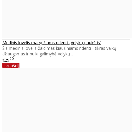
Medinis lovelis margučiams ridenti „Velykų paukštis“
Šis medinis lovelis-žaidimas kiaušiniams ridenti - tikras vaikų
džiaugsmas ir puiki galimybė Velykų ..
90
€29
Į krepšelį