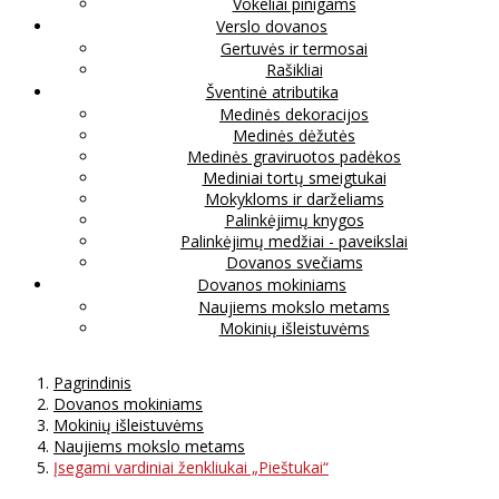
Vokeliai pinigams
Verslo dovanos
Gertuvės ir termosai
Rašikliai
Šventinė atributika
Medinės dekoracijos
Medinės dėžutės
Medinės graviruotos padėkos
Mediniai tortų smeigtukai
Mokykloms ir darželiams
Palinkėjimų knygos
Palinkėjimų medžiai - paveikslai
Dovanos svečiams
Dovanos mokiniams
Naujiems mokslo metams
Mokinių išleistuvėms
Pagrindinis
Dovanos mokiniams
Mokinių išleistuvėms
Naujiems mokslo metams
Įsegami vardiniai ženkliukai „Pieštukai“