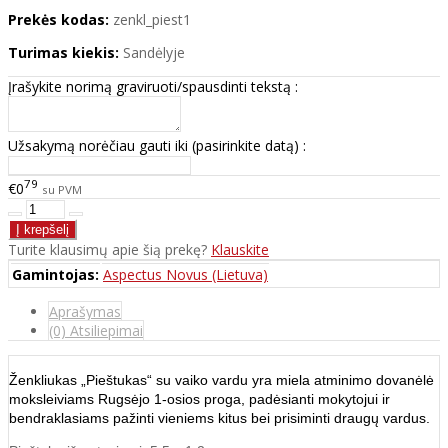
Prekės kodas:
zenkl_piest1
Turimas kiekis:
Sandėlyje
Įrašykite norimą graviruoti/spausdinti tekstą :
Užsakymą norėčiau gauti iki (pasirinkite datą) :
79
€0
su PVM
Turite klausimų apie šią prekę?
Klauskite
Gamintojas:
Aspectus Novus (Lietuva)
Aprašymas
(0) Atsiliepimai
Ženkliukas „Pieštukas“ su vaiko vardu yra miela atminimo dovanėlė
moksleiviams Rugsėjo 1-osios proga, padėsianti mokytojui ir
bendraklasiams pažinti vieniems kitus bei prisiminti draugų vardus.