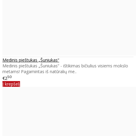
Medinis pieštukas „Šuniukas“
Medinis pieštukas „Šuniukas“ - ištikimas bičiulius visiems mokslo
metams! Pagamintas iš natūralių me..
50
€2
Į krepšelį