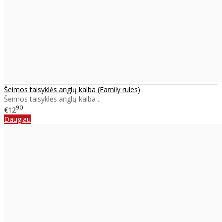
Šeimos taisyklės anglų kalba (Family rules)
Šeimos taisyklės anglų kalba ..
90
€12
Daugiau