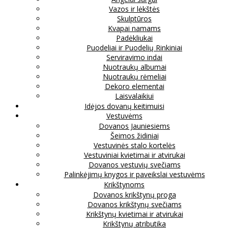
Vazos ir lėkštės
Skulptūros
Kvapai namams
Padėkliukai
Puodeliai ir Puodelių Rinkiniai
Serviravimo indai
Nuotraukų albumai
Nuotraukų rėmeliai
Dekoro elementai
Laisvalaikiui
Idėjos dovanų keitimuisi
Vestuvėms
Dovanos Jauniesiems
Šeimos židiniai
Vestuvinės stalo kortelės
Vestuviniai kvietimai ir atvirukai
Dovanos vestuvių svečiams
Palinkėjimų knygos ir paveikslai vestuvėms
Krikštynoms
Dovanos krikštynų proga
Dovanos krikštynų svečiams
Krikštynų kvietimai ir atvirukai
Krikštynų atributika