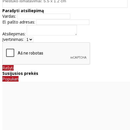
Pieštuko išmatavimai: 5.5 x 1.2 cm
Parašyti atsiliepimą
Vardas:
El. pašto adresas:
Atsiliepimas:
Įvertinimas:
Rašyti
Susijusios prekės
Populiari