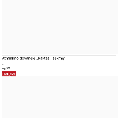
Atminimo dovanėlė „Raktas į sėkmę“
..
99
€0
Daugiau