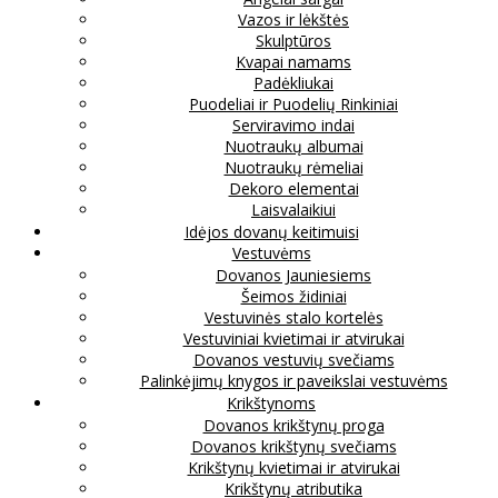
Vazos ir lėkštės
Skulptūros
Kvapai namams
Padėkliukai
Puodeliai ir Puodelių Rinkiniai
Serviravimo indai
Nuotraukų albumai
Nuotraukų rėmeliai
Dekoro elementai
Laisvalaikiui
Idėjos dovanų keitimuisi
Vestuvėms
Dovanos Jauniesiems
Šeimos židiniai
Vestuvinės stalo kortelės
Vestuviniai kvietimai ir atvirukai
Dovanos vestuvių svečiams
Palinkėjimų knygos ir paveikslai vestuvėms
Krikštynoms
Dovanos krikštynų proga
Dovanos krikštynų svečiams
Krikštynų kvietimai ir atvirukai
Krikštynų atributika