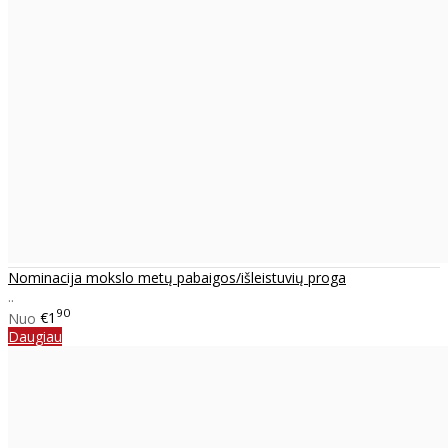
Nominacija mokslo metų pabaigos/išleistuvių proga
..
90
Nuo
€1
Daugiau