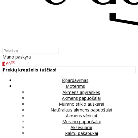
Mano paskyra
00
€0
0
Prekių krepšelis tuščias!
Išpardavimas
Moterims
Akmens apyrankės
Akmens papuošalai
Murano stiklo auskarai
Natūralaus akmens papuošalai
Akmens vėriniai
Murano papuošalai
Aksesuarai
Raktų pakabukai