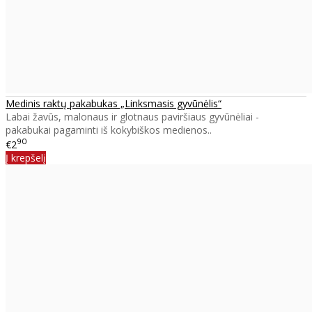
Medinis raktų pakabukas „Linksmasis gyvūnėlis“
Labai žavūs, malonaus ir glotnaus paviršiaus gyvūnėliai -
pakabukai pagaminti iš kokybiškos medienos..
90
€2
Į krepšelį