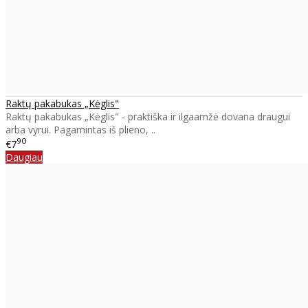
Raktų pakabukas „Kėglis"
Raktų pakabukas „Kėglis" - praktiška ir ilgaamžė dovana draugui
arba vyrui. Pagamintas iš plieno, ..
90
€7
Daugiau