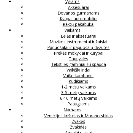
Vyrams
Aksesuarai
Dovanos gurmanams
Kvapai automobiliui
Raktų pakabukai
Vaikams
Lėlės ir aksesuarai
Muzikos instrumentai ir žaislai
Papuošalai ir papuošalų dėžutės
Prekės mokyklai ir kūrybai
Taupyklės
Tekstilės gaminiai su spauda
Vaikiški indai
Vaiko kambariui
Kūdikiams
1-2 metų vaikams
3-5 metų vaikams
6-10 metų vaikams
Paaugliams
Namams
Venecijos krištolas ir Murano stiklas
Žvakės
Žvakidės
Angelai sargai