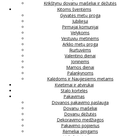
Krikštynų dovanų maišeliai ir dėžutės
Kitoms šventėms
Gyvatės metų proga
Jubiliejui
Pirmajai komunijai
Velykoms
Vestuvių metinėms
Arklio metų proga
Įkurtuvėms
Valentino dienai
Joninėms
Mamos dienai
Palankynoms
Kalėdoms ir Naujiesiems metams
Kvietimai ir atvirukai
Stalo kortelės
Pakavimas
Dovanos pakavimo paslauga
Dovanų maišeliai
Dovanų dėžutės
Dekoravimo medžiagos
Pakavimo popierius
Rėmeliai pinigams