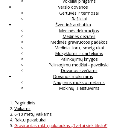
Vokeliai pinigams
Verslo dovanos
Gertuvės ir termosai
Rašikliai
Šventinė atributika
Medinės dekoracijos
Medinės dėžutės
Medinės graviruotos padėkos
Mediniai tortų smeigtukai
Mokykloms ir darželiams
Palinkėjimų knygos
Palinkėjimų medžiai - paveikslai
Dovanos svečiams
Dovanos mokiniams
Naujiems mokslo metams
Mokinių išleistuvėms
Pagrindinis
Vaikams
6-10 metų vaikams
Raktų pakabukai
Graviruotas raktų pakabukas „Tvirtai siek tikslo!“