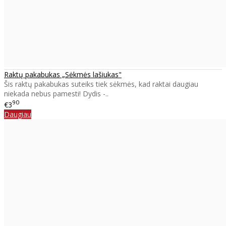
Raktų pakabukas „Sėkmės lašiukas"
Šis raktų pakabukas suteiks tiek sėkmės, kad raktai daugiau
niekada nebus pamesti! Dydis -..
90
€3
Daugiau