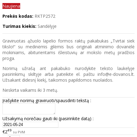
Naujiena
Prekės kodas:
RKTP2572
Turimas kiekis:
Sandėlyje
Graviruotas ąžuolo lapelio formos raktų pakabukas „Tvirtai siek
tikslo!“ su medinėmis gilėmis bus originali atminimo dovanėlė
mokiniams, abiturientams išleistuvių ar mokslo metų pradžios
proga.
Norimą užrašą ant pakabuko nurodykite teksto laukelyje
pasirinkimų skiltyje arba pateikite el. paštu info@e-dovanos.lt.
Užsakant didesnį kiekį, taikomos papildomos nuolaidos.
Neskirta vaikams iki 3 metų.
Įrašykite norimą graviruoti/spausdinti tekstą :
Užsakymą norėčiau gauti iki (pasirinkite datą) :
49
€2
su PVM