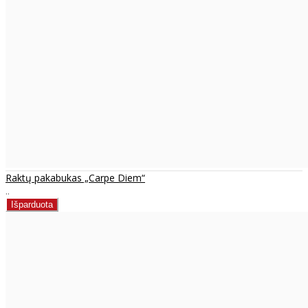
Raktų pakabukas „Carpe Diem“
..