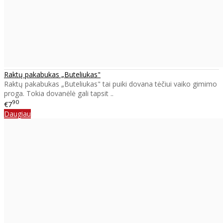
Raktų pakabukas „Buteliukas"
Raktų pakabukas „Buteliukas" tai puiki dovana tėčiui vaiko gimimo
proga. Tokia dovanėlė gali tapsit ..
90
€7
Daugiau