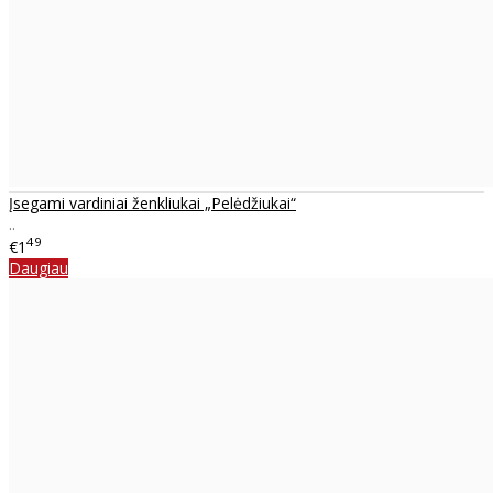
Įsegami vardiniai ženkliukai „Pelėdžiukai“
..
49
€1
Daugiau