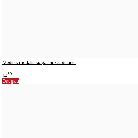
Medinis medalis su pasirinktu dizainu
..
50
€2
Daugiau