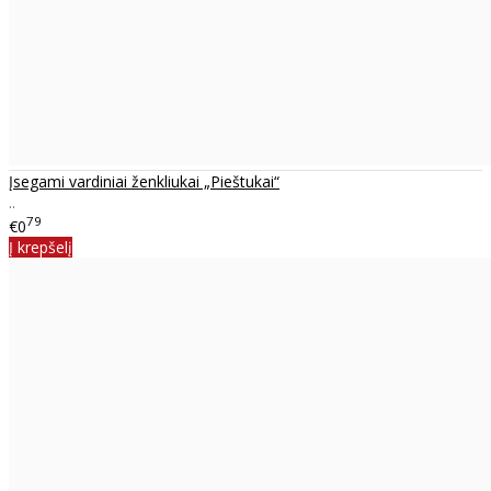
Įsegami vardiniai ženkliukai „Pieštukai“
..
79
€0
Į krepšelį