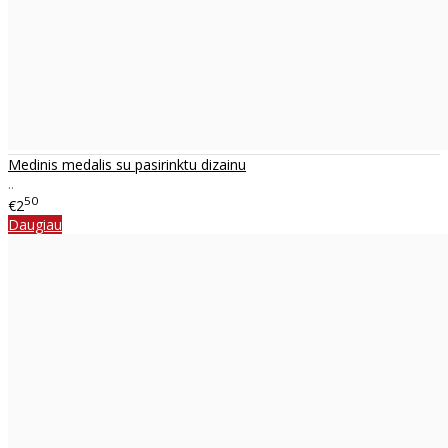
Medinis medalis su pasirinktu dizainu
..
50
€2
Daugiau