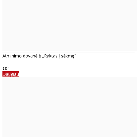
Atminimo dovanėlė „Raktas į sėkmę“
..
99
€0
Daugiau