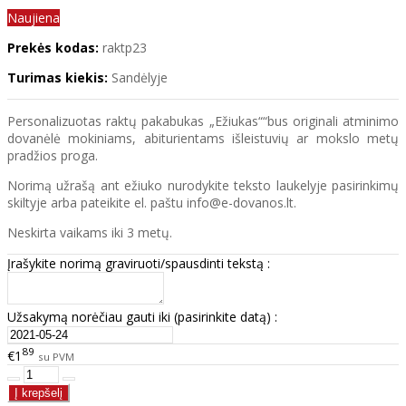
Naujiena
Prekės kodas:
raktp23
Turimas kiekis:
Sandėlyje
Personalizuotas raktų pakabukas „Ežiukas““bus originali atminimo
dovanėlė mokiniams, abiturientams išleistuvių ar mokslo metų
pradžios proga.
Norimą užrašą ant ežiuko nurodykite teksto laukelyje pasirinkimų
skiltyje arba pateikite el. paštu info@e-dovanos.lt.
Neskirta vaikams iki 3 metų.
Įrašykite norimą graviruoti/spausdinti tekstą :
Užsakymą norėčiau gauti iki (pasirinkite datą) :
89
€1
su PVM