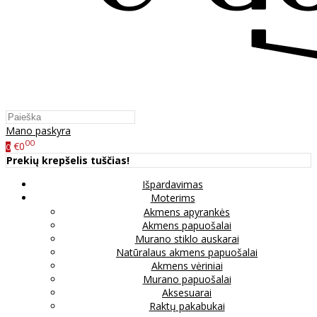
Mano paskyra
00
€0
0
Prekių krepšelis tuščias!
Išpardavimas
Moterims
Akmens apyrankės
Akmens papuošalai
Murano stiklo auskarai
Natūralaus akmens papuošalai
Akmens vėriniai
Murano papuošalai
Aksesuarai
Raktų pakabukai