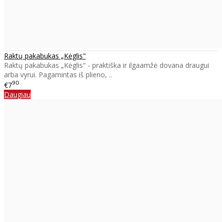
Raktų pakabukas „Kėglis"
Raktų pakabukas „Kėglis" - praktiška ir ilgaamžė dovana draugui
arba vyrui. Pagamintas iš plieno, ..
90
€7
Daugiau