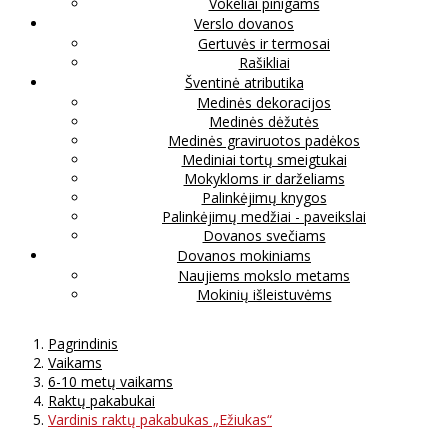
Vokeliai pinigams
Verslo dovanos
Gertuvės ir termosai
Rašikliai
Šventinė atributika
Medinės dekoracijos
Medinės dėžutės
Medinės graviruotos padėkos
Mediniai tortų smeigtukai
Mokykloms ir darželiams
Palinkėjimų knygos
Palinkėjimų medžiai - paveikslai
Dovanos svečiams
Dovanos mokiniams
Naujiems mokslo metams
Mokinių išleistuvėms
Pagrindinis
Vaikams
6-10 metų vaikams
Raktų pakabukai
Vardinis raktų pakabukas „Ežiukas“