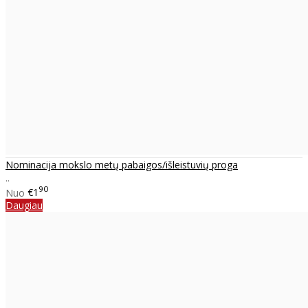
Nominacija mokslo metų pabaigos/išleistuvių proga
..
90
Nuo
€1
Daugiau