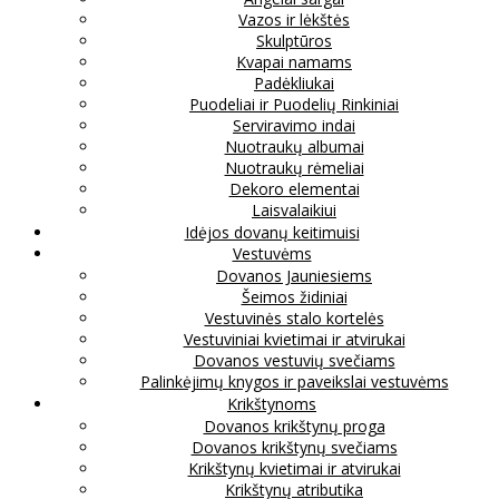
Vazos ir lėkštės
Skulptūros
Kvapai namams
Padėkliukai
Puodeliai ir Puodelių Rinkiniai
Serviravimo indai
Nuotraukų albumai
Nuotraukų rėmeliai
Dekoro elementai
Laisvalaikiui
Idėjos dovanų keitimuisi
Vestuvėms
Dovanos Jauniesiems
Šeimos židiniai
Vestuvinės stalo kortelės
Vestuviniai kvietimai ir atvirukai
Dovanos vestuvių svečiams
Palinkėjimų knygos ir paveikslai vestuvėms
Krikštynoms
Dovanos krikštynų proga
Dovanos krikštynų svečiams
Krikštynų kvietimai ir atvirukai
Krikštynų atributika