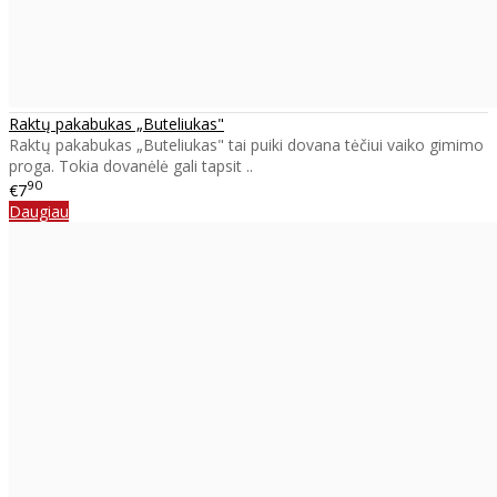
Raktų pakabukas „Buteliukas"
Raktų pakabukas „Buteliukas" tai puiki dovana tėčiui vaiko gimimo
proga. Tokia dovanėlė gali tapsit ..
90
€7
Daugiau