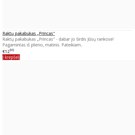
Raktų pakabukas „Princas"
Raktų pakabukas „Princas" - dabar jo širdis Jūsų rankose!
Pagamintas iš plieno, matinis. Pateikiam..
90
€12
Į krepšelį