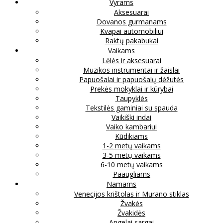
Vyrams
Aksesuarai
Dovanos gurmanams
Kvapai automobiliui
Raktų pakabukai
Vaikams
Lėlės ir aksesuarai
Muzikos instrumentai ir žaislai
Papuošalai ir papuošalų dėžutės
Prekės mokyklai ir kūrybai
Taupyklės
Tekstilės gaminiai su spauda
Vaikiški indai
Vaiko kambariui
Kūdikiams
1-2 metų vaikams
3-5 metų vaikams
6-10 metų vaikams
Paaugliams
Namams
Venecijos krištolas ir Murano stiklas
Žvakės
Žvakidės
Angelai sargai