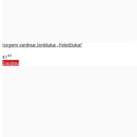
Įsegami vardiniai ženkliukai „Pelėdžiukai“
..
49
€1
Daugiau