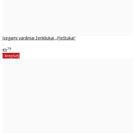
Įsegami vardiniai ženkliukai „Pieštukai“
..
79
€0
Į krepšelį