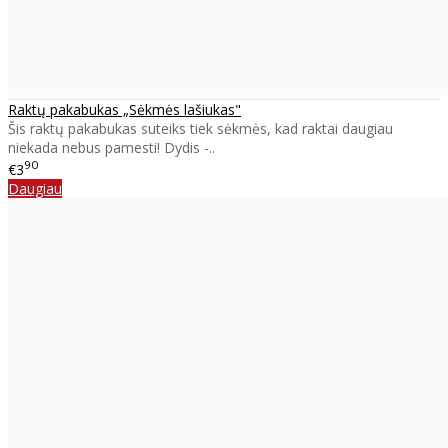
Raktų pakabukas „Sėkmės lašiukas"
Šis raktų pakabukas suteiks tiek sėkmės, kad raktai daugiau
niekada nebus pamesti! Dydis -..
90
€3
Daugiau