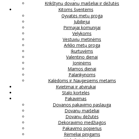
Krikštynų dovanų maišeliai ir dėžutės
Kitoms šventėms
Gyvatės metų proga
Jubiliejui
Pirmajai komunijai
Velykoms
Vestuvių metinėms
Arklio metų proga
Įkurtuvėms
Valentino dienai
Joninėms
Mamos dienai
Palankynoms
Kalėdoms ir Naujiesiems metams
Kvietimai ir atvirukai
Stalo kortelės
Pakavimas
Dovanos pakavimo paslauga
Dovanų maišeliai
Dovanų dėžutės
Dekoravimo medžiagos
Pakavimo popierius
Rėmeliai pinigams