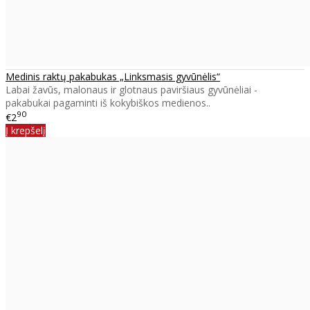
Medinis raktų pakabukas „Linksmasis gyvūnėlis“
Labai žavūs, malonaus ir glotnaus paviršiaus gyvūnėliai -
pakabukai pagaminti iš kokybiškos medienos..
90
€2
Į krepšelį