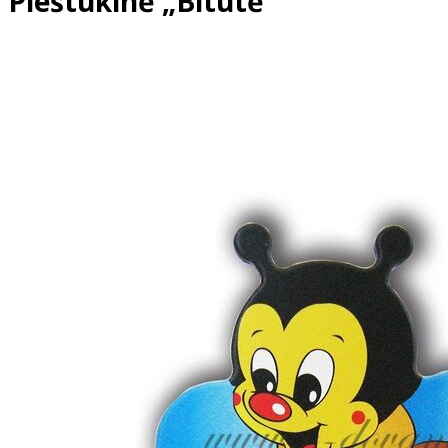
Pieštukinė „Bitutė“