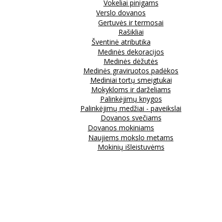
Vokeliai pinigams
Verslo dovanos
Gertuvės ir termosai
Rašikliai
Šventinė atributika
Medinės dekoracijos
Medinės dėžutės
Medinės graviruotos padėkos
Mediniai tortų smeigtukai
Mokykloms ir darželiams
Palinkėjimų knygos
Palinkėjimų medžiai - paveikslai
Dovanos svečiams
Dovanos mokiniams
Naujiems mokslo metams
Mokinių išleistuvėms