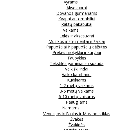
Vyrams
Aksesuarai
Dovanos gurmanams
Kvapai automobiliui
Raktų pakabukai
Vaikams
Lėlės ir aksesuarai
Muzikos instrumentai ir žaislai
Papuošalai ir papuošalų dėžutės
Prekės mokyklai ir kūrybai
Taupyklės
Tekstilės gaminiai su spauda
Vaikiški indai
Vaiko kambariui
Kūdikiams
1-2 metų vaikams
3-5 metų vaikams
6-10 metų vaikams
Paaugliams
Namams
Venecijos krištolas ir Murano stiklas
Žvakės
Žvakidės