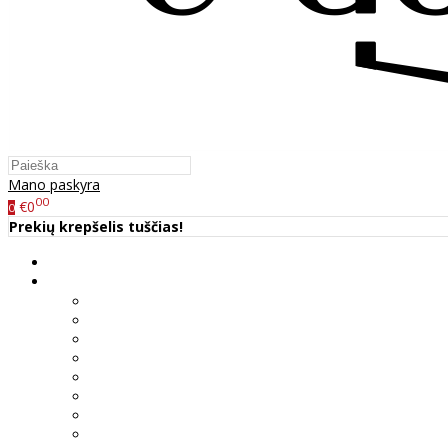
Mano paskyra
00
€0
0
Prekių krepšelis tuščias!