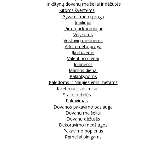
Krikštynų dovanų maišeliai ir dėžutės
Kitoms šventėms
Gyvatės metų proga
Jubiliejui
Pirmajai komunijai
Velykoms
Vestuvių metinėms
Arklio metų proga
Įkurtuvėms
Valentino dienai
Joninėms
Mamos dienai
Palankynoms
Kalėdoms ir Naujiesiems metams
Kvietimai ir atvirukai
Stalo kortelės
Pakavimas
Dovanos pakavimo paslauga
Dovanų maišeliai
Dovanų dėžutės
Dekoravimo medžiagos
Pakavimo popierius
Rėmeliai pinigams