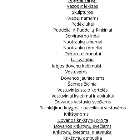
Angelai sargai
Vazos ir lėkštės
Skulptūros
Kvapai namams
Padėkliukai
Puodeliai ir Puodelių Rinkiniai
Serviravimo indai
Nuotraukų albumai
Nuotraukų rėmeliai
Dekoro elementai
Laisvalaikiui
Idėjos dovanų keitimuisi
Vestuvėms
Dovanos Jauniesiems
Šeimos židiniai
Vestuvinės stalo kortelės
Vestuviniai kvietimai ir atvirukai
Dovanos vestuvių svečiams
Palinkėjimų knygos ir paveikslai vestuvėms
Krikštynoms
Dovanos krikštynų proga
Dovanos krikštynų svečiams
Krikštynų kvietimai ir atvirukai
Krikštynų atributika