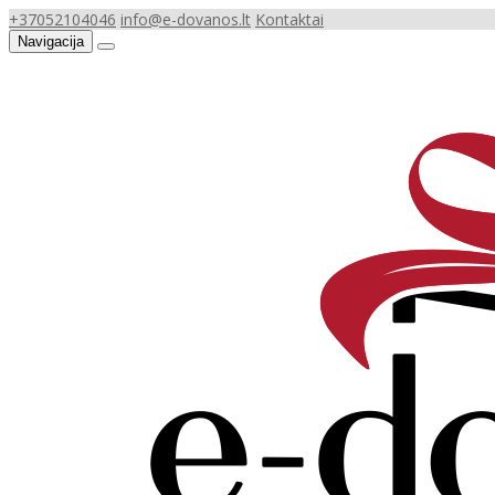
+37052104046
info@e-dovanos.lt
Kontaktai
Navigacija