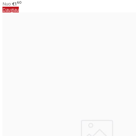
60
Nuo
€1
Daugiau