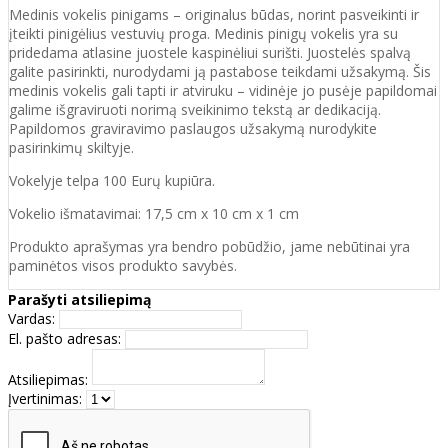
Medinis vokelis pinigams – originalus būdas, norint pasveikinti ir
įteikti pinigėlius vestuvių proga. Medinis pinigų vokelis yra su
pridedama atlasine juostele kaspinėliui surišti. Juostelės spalvą
galite pasirinkti, nurodydami ją pastabose teikdami užsakymą. Šis
medinis vokelis gali tapti ir atviruku – vidinėje jo pusėje papildomai
galime išgraviruoti norimą sveikinimo tekstą ar dedikaciją.
Papildomos graviravimo paslaugos užsakymą nurodykite
pasirinkimų skiltyje.
Vokelyje telpa 100 Eurų kupiūra.
Vokelio išmatavimai: 17,5 cm x 10 cm x 1 cm
Produkto aprašymas yra bendro pobūdžio, jame nebūtinai yra
paminėtos visos produkto savybės.
Parašyti atsiliepimą
Vardas:
El. pašto adresas:
Atsiliepimas:
Įvertinimas: