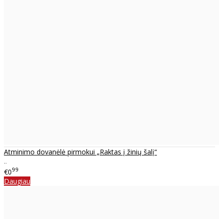
Atminimo dovanėlė pirmokui „Raktas į žinių šalį“
..
99
€0
Daugiau