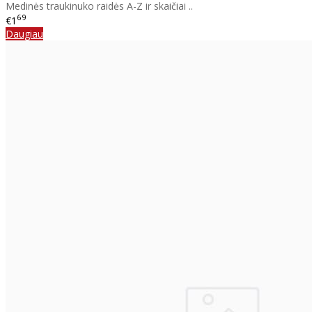
Medinės traukinuko raidės A-Z ir skaičiai ..
69
€1
Daugiau