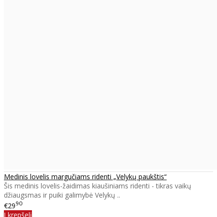
Medinis lovelis margučiams ridenti „Velykų paukštis“
Šis medinis lovelis-žaidimas kiaušiniams ridenti - tikras vaikų
džiaugsmas ir puiki galimybė Velykų ..
90
€29
Į krepšelį