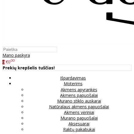
Mano paskyra
00
€0
0
Prekių krepšelis tuščias!
Išpardavimas
Moterims
Akmens apyrankės
Akmens papuošalai
Murano stiklo auskarai
Natūralaus akmens papuošalai
Akmens vėriniai
Murano papuošalai
Aksesuarai
Raktų pakabukai