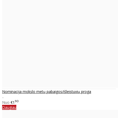
Nominacija mokslo metų pabaigos/išleistuvių proga
..
90
Nuo
€1
Daugiau