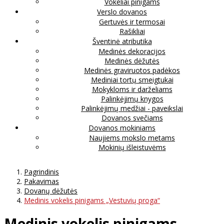
Vokeliai pinigams
Verslo dovanos
Gertuvės ir termosai
Rašikliai
Šventinė atributika
Medinės dekoracijos
Medinės dėžutės
Medinės graviruotos padėkos
Mediniai tortų smeigtukai
Mokykloms ir darželiams
Palinkėjimų knygos
Palinkėjimų medžiai - paveikslai
Dovanos svečiams
Dovanos mokiniams
Naujiems mokslo metams
Mokinių išleistuvėms
Pagrindinis
Pakavimas
Dovanų dėžutės
Medinis vokelis pinigams „Vestuvių proga“
Medinis vokelis pinigams