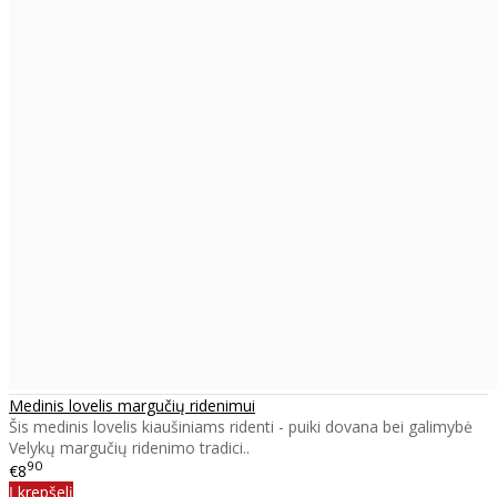
Medinis lovelis margučių ridenimui
Šis medinis lovelis kiaušiniams ridenti - puiki dovana bei galimybė
Velykų margučių ridenimo tradici..
90
€8
Į krepšelį