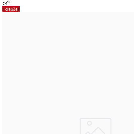
90
€4
Į krepšelį