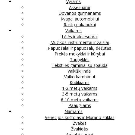
Vyrams
Aksesuarai
Dovanos gurmanams
Kvapai automobiliui
Raktų pakabukai
Vaikams
Lėlės ir aksesuarai
Muzikos instrumentai ir žaislai
Papuošalai ir papuošalų dėžutės
Prekės mokyklai ir kūrybai
Taupyklės
Tekstilės gaminiai su spauda
Vaikiški indai
Vaiko kambariui
Kūdikiams
1-2 metų vaikams
3-5 metų vaikams
6-10 metų vaikams
Paaugliams
Namams
Venecijos krištolas ir Murano stiklas
Žvakės
Žvakidės
Angelai sargai