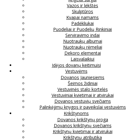
Vazos ir lėkštės
Skulptūros
Kvapai namams
Padėkliukai
Puodeliai ir Puodelių Rinkiniai
Serviravimo indai
Nuotraukų albumai
Nuotraukų rėmeliai
Dekoro elementai
Laisvalaikiui
Idėjos dovanų keitimuisi
Vestuvėms
Dovanos Jauniesiems
Šeimos židiniai
Vestuvinės stalo kortelės
Vestuviniai kvietimai ir atvirukai
Dovanos vestuvių svečiams
Palinkėjimų knygos ir paveikslai vestuvėms
Krikštynoms
Dovanos krikštynų proga
Dovanos krikštynų svečiams
Krikštynų kvietimai ir atvirukai
Krikštynų atributika