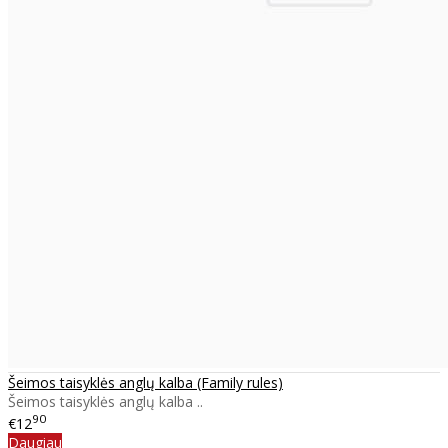
Šeimos taisyklės anglų kalba (Family rules)
Šeimos taisyklės anglų kalba ..
90
€12
Daugiau