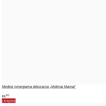
Medinė įsmeigiama dekoracija „Mylimai Mamai“
..
90
€6
Į krepšelį