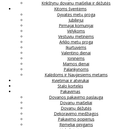
Krikštynų dovanų maišeliai ir dėžutės
Kitoms šventėms
Gyvatės metų proga
Jubiliejui
Pirmajai komunijai
Velykoms
Vestuvių metinėms
Arklio metų proga
Įkurtuvėms
Valentino dienai
Joninėms
Mamos dienai
Palankynoms
Kalėdoms ir Naujiesiems metams
Kvietimai ir atvirukai
Stalo kortelės
Pakavimas
Dovanos pakavimo paslauga
Dovanų maišeliai
Dovanų dėžutės
Dekoravimo medžiagos
Pakavimo popierius
Rėmeliai pinigams