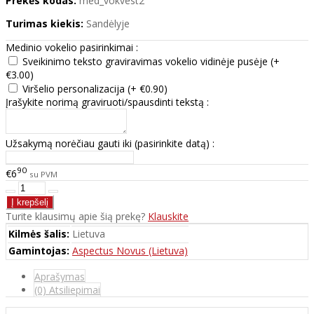
Prekės kodas:
med_vokvest2
Turimas kiekis:
Sandėlyje
Medinio vokelio pasirinkimai :
Sveikinimo teksto graviravimas vokelio vidinėje pusėje (+
€3.00)
Viršelio personalizacija (+ €0.90)
Įrašykite norimą graviruoti/spausdinti tekstą :
Užsakymą norėčiau gauti iki (pasirinkite datą) :
90
€6
su PVM
Turite klausimų apie šią prekę?
Klauskite
Kilmės šalis:
Lietuva
Gamintojas:
Aspectus Novus (Lietuva)
Aprašymas
(0) Atsiliepimai