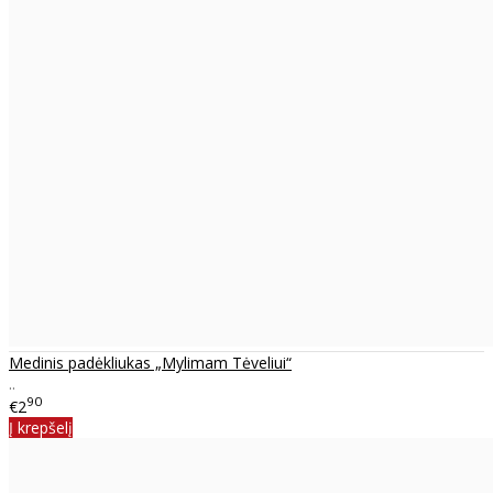
Medinis padėkliukas „Mylimam Tėveliui“
..
90
€2
Į krepšelį