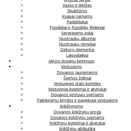
Vazos ir lėkštės
Skulptūros
Kvapai namams
Padėkliukai
Puodeliai ir Puodelių Rinkiniai
Serviravimo indai
Nuotraukų albumai
Nuotraukų rėmeliai
Dekoro elementai
Laisvalaikiui
Idėjos dovanų keitimuisi
Vestuvėms
Dovanos Jauniesiems
Šeimos židiniai
Vestuvinės stalo kortelės
Vestuviniai kvietimai ir atvirukai
Dovanos vestuvių svečiams
Palinkėjimų knygos ir paveikslai vestuvėms
Krikštynoms
Dovanos krikštynų proga
Dovanos krikštynų svečiams
Krikštynų kvietimai ir atvirukai
Krikštynų atributika