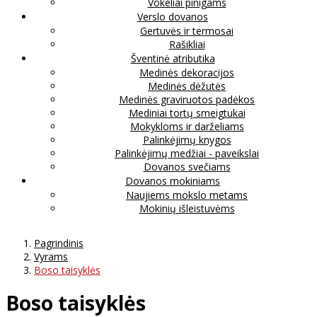
Vokeliai pinigams
Verslo dovanos
Gertuvės ir termosai
Rašikliai
Šventinė atributika
Medinės dekoracijos
Medinės dėžutės
Medinės graviruotos padėkos
Mediniai tortų smeigtukai
Mokykloms ir darželiams
Palinkėjimų knygos
Palinkėjimų medžiai - paveikslai
Dovanos svečiams
Dovanos mokiniams
Naujiems mokslo metams
Mokinių išleistuvėms
Pagrindinis
Vyrams
Boso taisyklės
Boso taisyklės