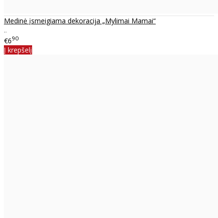
Medinė įsmeigiama dekoracija „Mylimai Mamai“
..
90
€6
Į krepšelį