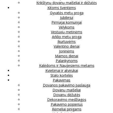
Krikštynų dovanų maišeliai ir dėžutės
Kitoms šventėms
Gyvatės metų proga
Jubiliejui
Pirmajai komunijai
Velykoms
Vestuvių metinėms
Arklio metų proga
Įkurtuvėms
Valentino dienai
Joninėms
Mamos dienai
Palankynoms
Kalėdoms ir Naujiesiems metams
Kvietimai ir atvirukai
Stalo kortelės
Pakavimas
Dovanos pakavimo paslauga
Dovanų maišeliai
Dovanų dėžutės
Dekoravimo medžiagos
Pakavimo popierius
Rėmeliai pinigams