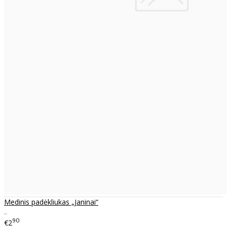
Medinis padėkliukas „Janinai“
..
90
€2