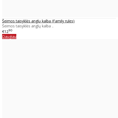
Šeimos taisyklės anglų kalba (Family rules)
Šeimos taisyklės anglų kalba ..
90
€12
Daugiau