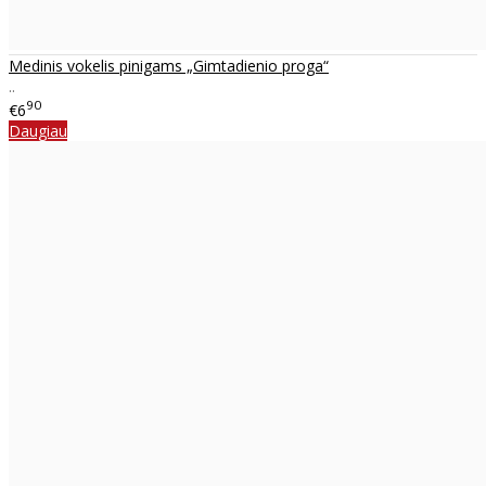
Medinis vokelis pinigams „Gimtadienio proga“
..
90
€6
Daugiau