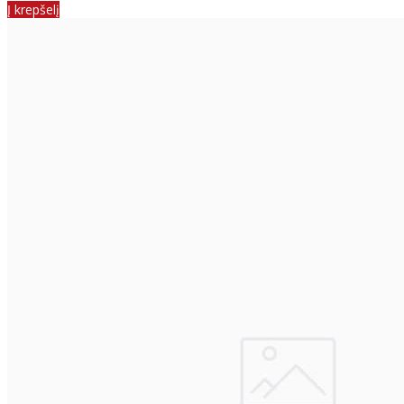
Į krepšelį