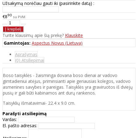
Užsakymą norėčiau gauti iki (pasirinkite datą) :
90
€8
su PVM
Turite klausimų apie šią prekę?
Klauskite
Gamintojas:
Aspectus Novus (Lietuva)
Aprašymas
(0) Atsiliepimai
Boso taisyklės - žaisminga dovana boso dienai ar vadovo
gimtadieniui atėjus, priminsianti apie geriausias kolegos, vadovo
asmenines savybes ir pareigas. Taisyklės yra graviruotos iš dviejų
pusių ir gali būti kabinamos ant durų rankenos.
Taisyklių išmatavimai- 22.4 x 9.0 cm.
Parašyti atsiliepimą
Vardas:
El. pašto adresas: