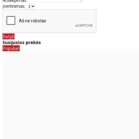
Atsiliepimas:
Įvertinimas:
Rašyti
Susijusios prekės
Populiari