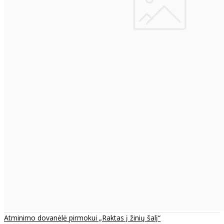
Atminimo dovanėlė pirmokui „Raktas į žinių šalį“