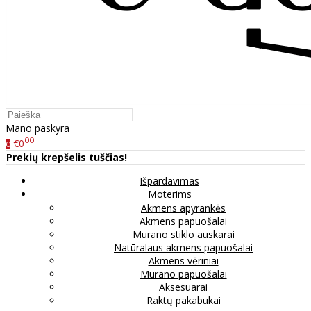
Mano paskyra
00
€0
0
Prekių krepšelis tuščias!
Išpardavimas
Moterims
Akmens apyrankės
Akmens papuošalai
Murano stiklo auskarai
Natūralaus akmens papuošalai
Akmens vėriniai
Murano papuošalai
Aksesuarai
Raktų pakabukai