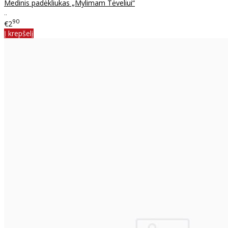
Medinis padėkliukas „Mylimam Tėveliui“
..
90
€2
Į krepšelį