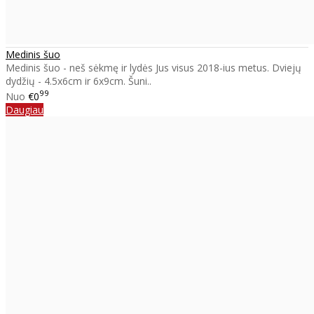
Medinis šuo
Medinis šuo - neš sėkmę ir lydės Jus visus 2018-ius metus. Dviejų
dydžių - 4.5x6cm ir 6x9cm. Šuni..
99
Nuo
€0
Daugiau