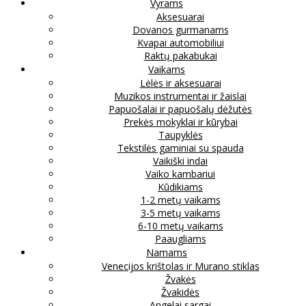
Vyrams
Aksesuarai
Dovanos gurmanams
Kvapai automobiliui
Raktų pakabukai
Vaikams
Lėlės ir aksesuarai
Muzikos instrumentai ir žaislai
Papuošalai ir papuošalų dėžutės
Prekės mokyklai ir kūrybai
Taupyklės
Tekstilės gaminiai su spauda
Vaikiški indai
Vaiko kambariui
Kūdikiams
1-2 metų vaikams
3-5 metų vaikams
6-10 metų vaikams
Paaugliams
Namams
Venecijos krištolas ir Murano stiklas
Žvakės
Žvakidės
Angelai sargai