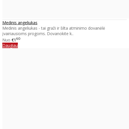
Medinis angeliukas
Medinis angeliukas - tai graži ir šilta atminimo dovanėlė
įvairiausioms progoms. Dovanokite k..
60
Nuo
€1
Daugiau