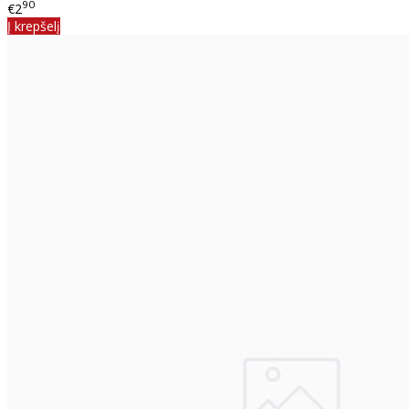
90
€2
Į krepšelį