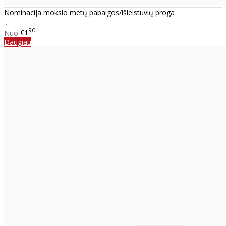
Nominacija mokslo metų pabaigos/išleistuvių proga
..
90
Nuo
€1
Daugiau