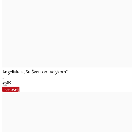
Angeliukas „Su Šventom Velykom“
..
50
€2
Į krepšelį