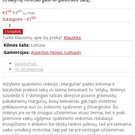
90
90
€3
€4
su PVM
00
Sutaupote - €1
Turite klausimų apie šią prekę?
Klauskite
Kilmės šalis:
Lietuva
Gamintojas:
Aspectus Novus (Lietuva)
Aprašymas
(0) Atsiliepimai
Kūrybinis spalvinimo rinkinys „Margučiai“ padės linksmai ir
kūrybiškai praleisti laiką su šeima belaukiant šv. Velykų. Rinkinys
susideda iš 7 skirtingais raštais abiejose pusėse graviruotų
pakabinamų margučių, kurių kiekvienas gali tapti išskirtiniu
priklausomai nuo to, kokiomis spalvomis jį išmarginsite. Šis
rinkinys yra ne tik smagus užsiėmimas visasi šeimai, bet ir puiki
priemonė vaikų ugdymui: spalvinimo veiksmas reikalauja
kruopštumo ir atidumo bei tikslių rankos judesių, tad yra lavinama
vaiko smulkioji motorika, taip pat tai yra vertingas užsiėmimas