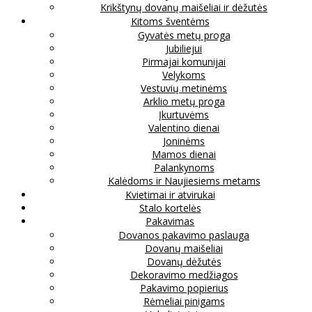
Krikštynų dovanų maišeliai ir dėžutės
Kitoms šventėms
Gyvatės metų proga
Jubiliejui
Pirmajai komunijai
Velykoms
Vestuvių metinėms
Arklio metų proga
Įkurtuvėms
Valentino dienai
Joninėms
Mamos dienai
Palankynoms
Kalėdoms ir Naujiesiems metams
Kvietimai ir atvirukai
Stalo kortelės
Pakavimas
Dovanos pakavimo paslauga
Dovanų maišeliai
Dovanų dėžutės
Dekoravimo medžiagos
Pakavimo popierius
Rėmeliai pinigams