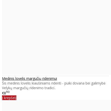
Medinis lovelis margučių ridenimui
Šis medinis lovelis kiaušiniams ridenti - puiki dovana bei galimybė
Velykų margučių ridenimo tradici..
90
€8
Į krepšelį