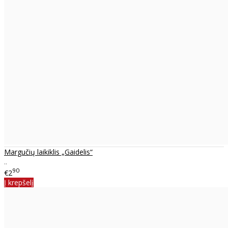
Margučių laikiklis „Gaidelis“
..
90
€2
Į krepšelį