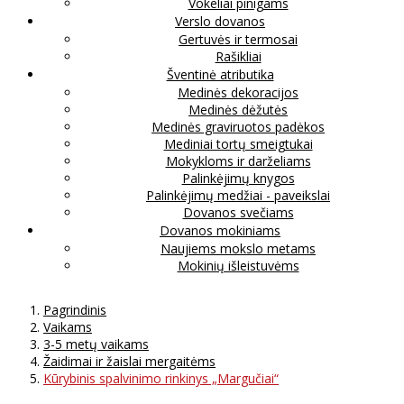
Vokeliai pinigams
Verslo dovanos
Gertuvės ir termosai
Rašikliai
Šventinė atributika
Medinės dekoracijos
Medinės dėžutės
Medinės graviruotos padėkos
Mediniai tortų smeigtukai
Mokykloms ir darželiams
Palinkėjimų knygos
Palinkėjimų medžiai - paveikslai
Dovanos svečiams
Dovanos mokiniams
Naujiems mokslo metams
Mokinių išleistuvėms
Pagrindinis
Vaikams
3-5 metų vaikams
Žaidimai ir žaislai mergaitėms
Kūrybinis spalvinimo rinkinys „Margučiai“