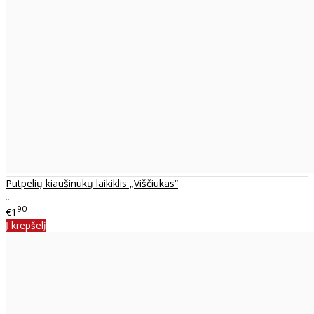
Putpelių kiaušinukų laikiklis „Viščiukas“
..
90
€1
Į krepšelį