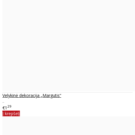
Velykinė dekoracija „Margutis“
..
29
€1
Į krepšelį