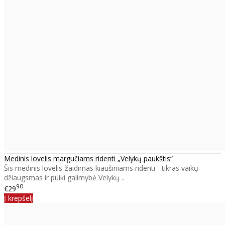
Medinis lovelis margučiams ridenti „Velykų paukštis“
Šis medinis lovelis-žaidimas kiaušiniams ridenti - tikras vaikų
džiaugsmas ir puiki galimybė Velykų ..
90
€29
Į krepšelį