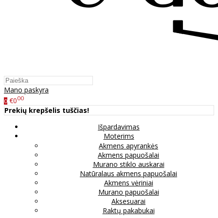
Mano paskyra
00
€0
0
Prekių krepšelis tuščias!
Išpardavimas
Moterims
Akmens apyrankės
Akmens papuošalai
Murano stiklo auskarai
Natūralaus akmens papuošalai
Akmens vėriniai
Murano papuošalai
Aksesuarai
Raktų pakabukai