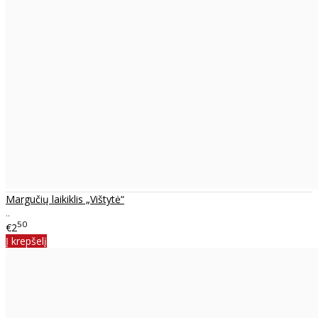
Margučių laikiklis „Vištytė“
..
50
€2
Į krepšelį