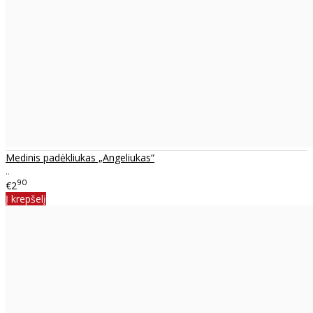
Medinis padėkliukas „Angeliukas“
..
90
€2
Į krepšelį