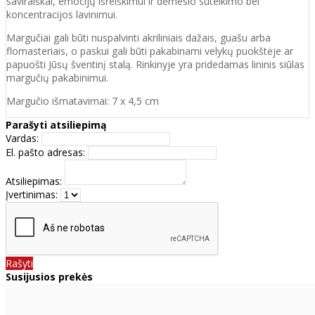
saviraiškai, emocijų išreiškimui ir dėmesio sutelkimo bei
koncentracijos lavinimui.
Margučiai gali būti nuspalvinti akriliniais dažais, guašu arba
flomasteriais, o paskui gali būti pakabinami velykų puokštėje ar
papuošti Jūsų šventinį stalą. Rinkinyje yra pridedamas lininis siūlas
margučių pakabinimui.
Margučio išmatavimai: 7 x 4,5 cm
Parašyti atsiliepimą
Vardas:
El. pašto adresas:
Atsiliepimas:
Įvertinimas:
Rašyti
Susijusios prekės