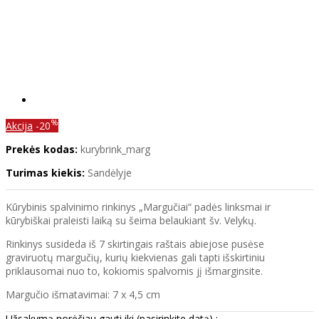
%
Akcija
-20
Prekės kodas:
kurybrink_marg
Turimas kiekis:
Sandėlyje
Kūrybinis spalvinimo rinkinys „Margučiai“ padės linksmai ir
kūrybiškai praleisti laiką su šeima belaukiant šv. Velykų.
Rinkinys susideda iš 7 skirtingais raštais abiejose pusėse
graviruotų margučių, kurių kiekvienas gali tapti išskirtiniu
priklausomai nuo to, kokiomis spalvomis jį išmarginsite.
Margučio išmatavimai: 7 x 4,5 cm
Užsakymą norėčiau gauti iki (pasirinkite datą) :