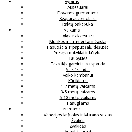
Vyrams
Aksesuarai
Dovanos gurmanams
Kvapai automobiliui
Raktų pakabukai
Vaikams
Lėlės ir aksesuarai
Muzikos instrumentai ir žaislai
Papuošalai ir papuošalų dėžutės
Prekės mokyklai ir kūrybai
Taupyklės
Tekstilės gaminiai su spauda
Vaikiški indai
Vaiko kambariui
Kūdikiams
1-2 metų vaikams
3-5 metų vaikams
6-10 metų vaikams
Paaugliams
Namams
Venecijos krištolas ir Murano stiklas
Žvakės
Žvakidės
Angelai sargai