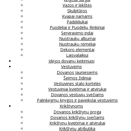
Vazos ir lėkštės
Skulptūros
Kvapai namams
Padėkliukai
Puodeliai ir Puodelių Rinkiniai
Serviravimo indai
Nuotraukų albumai
Nuotraukų rėmeliai
Dekoro elementai
Laisvalaikiui
Idėjos dovanų keitimuisi
Vestuvėms
Dovanos Jauniesiems
Šeimos židiniai
Vestuvinės stalo kortelės
Vestuviniai kvietimai ir atvirukai
Dovanos vestuvių svečiams
Palinkėjimų knygos ir paveikslai vestuvėms
Krikštynoms
Dovanos krikštynų proga
Dovanos krikštynų svečiams
Krikštynų kvietimai ir atvirukai
Krikštynų atributika