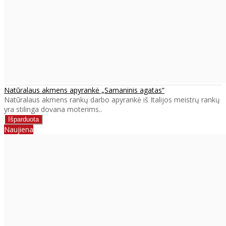
Natūralaus akmens apyrankė „Samaninis agatas“
Natūralaus akmens rankų darbo apyrankė iš Italijos meistrų rankų
yra stilinga dovana moterims..
Naujiena