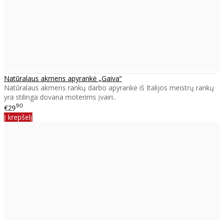
Natūralaus akmens apyrankė „Gaiva“
Natūralaus akmens rankų darbo apyrankė iš Italijos meistrų rankų
yra stilinga dovana moterims įvairi..
90
€29
Į krepšelį