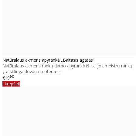
Natūralaus akmens apyrankė „Baltasis agatas“
Natūralaus akmens rankų darbo apyrankė iš Italijos meistrų rankų
yra stilinga dovana moterims..
90
€19
Į krepšelį