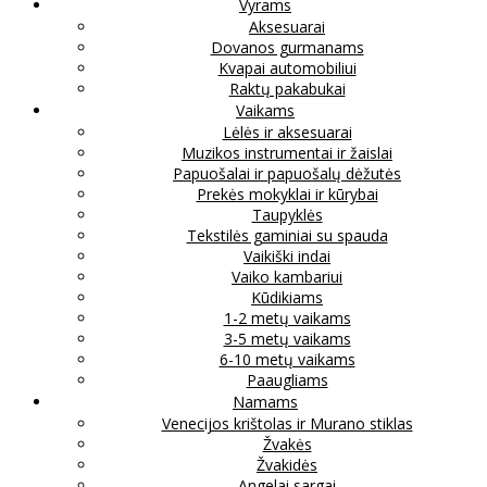
Vyrams
Aksesuarai
Dovanos gurmanams
Kvapai automobiliui
Raktų pakabukai
Vaikams
Lėlės ir aksesuarai
Muzikos instrumentai ir žaislai
Papuošalai ir papuošalų dėžutės
Prekės mokyklai ir kūrybai
Taupyklės
Tekstilės gaminiai su spauda
Vaikiški indai
Vaiko kambariui
Kūdikiams
1-2 metų vaikams
3-5 metų vaikams
6-10 metų vaikams
Paaugliams
Namams
Venecijos krištolas ir Murano stiklas
Žvakės
Žvakidės
Angelai sargai