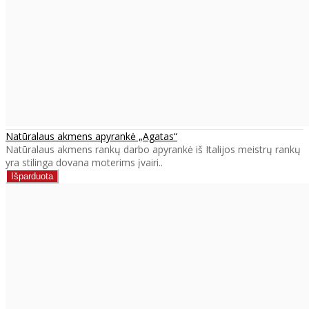
Natūralaus akmens apyrankė „Agatas“
Natūralaus akmens rankų darbo apyrankė iš Italijos meistrų rankų
yra stilinga dovana moterims įvairi..