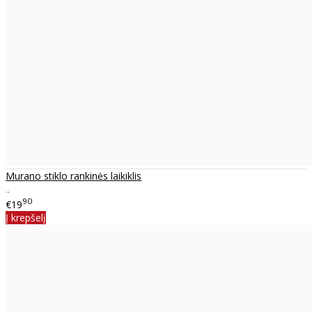
Murano stiklo rankinės laikiklis
..
90
€19
Į krepšelį