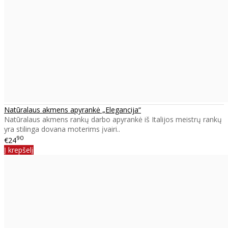
Natūralaus akmens apyrankė „Elegancija“
Natūralaus akmens rankų darbo apyrankė iš Italijos meistrų rankų
yra stilinga dovana moterims įvairi..
90
€24
Į krepšelį