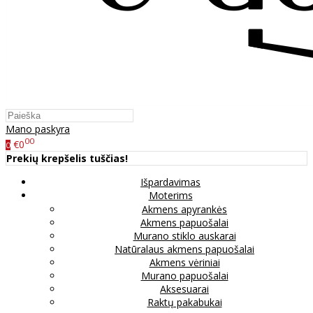
Mano paskyra
00
€0
0
Prekių krepšelis tuščias!
Išpardavimas
Moterims
Akmens apyrankės
Akmens papuošalai
Murano stiklo auskarai
Natūralaus akmens papuošalai
Akmens vėriniai
Murano papuošalai
Aksesuarai
Raktų pakabukai