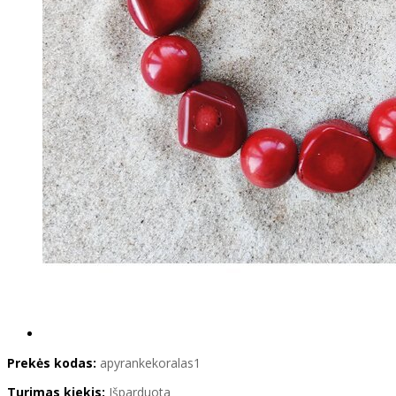
Prekės kodas:
apyrankekoralas1
Turimas kiekis:
Išparduota