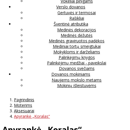
Vokeliai pinigams
Verslo dovanos
Gertuvės ir termosai
Rašikliai
Šventinė atributika
Medinės dekoracijos
Medinės dėžutės
Medinės graviruotos padėkos
Mediniai tortų smeigtukai
Mokykloms ir darželiams
Palinkėjimų knygos
Palinkėjimų medžiai - paveikslai
Dovanos svečiams
Dovanos mokiniams
Naujiems mokslo metams
Mokinių išleistuvėms
Pagrindinis
Moterims
Aksesuarai
Apyrankė „Koralas“
Apyrankė „Koralas“