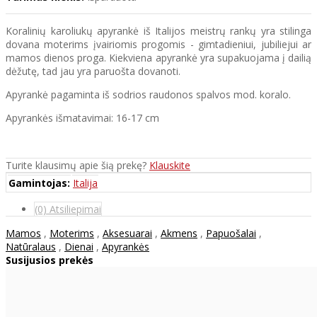
Koralinių karoliukų apyrankė iš Italijos meistrų rankų yra stilinga
dovana moterims įvairiomis progomis - gimtadieniui, jubiliejui ar
mamos dienos proga. Kiekviena apyrankė yra supakuojama į dailią
dėžutę, tad jau yra paruošta dovanoti.
Apyrankė pagaminta iš sodrios raudonos spalvos mod. koralo.
Apyrankės išmatavimai: 16-17 cm
Turite klausimų apie šią prekę?
Klauskite
Gamintojas:
Italija
(0) Atsiliepimai
Mamos
,
Moterims
,
Aksesuarai
,
Akmens
,
Papuošalai
,
Natūralaus
,
Dienai
,
Apyrankės
Susijusios prekės