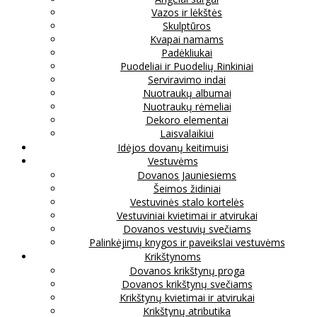
Vazos ir lėkštės
Skulptūros
Kvapai namams
Padėkliukai
Puodeliai ir Puodelių Rinkiniai
Serviravimo indai
Nuotraukų albumai
Nuotraukų rėmeliai
Dekoro elementai
Laisvalaikiui
Idėjos dovanų keitimuisi
Vestuvėms
Dovanos Jauniesiems
Šeimos židiniai
Vestuvinės stalo kortelės
Vestuviniai kvietimai ir atvirukai
Dovanos vestuvių svečiams
Palinkėjimų knygos ir paveikslai vestuvėms
Krikštynoms
Dovanos krikštynų proga
Dovanos krikštynų svečiams
Krikštynų kvietimai ir atvirukai
Krikštynų atributika