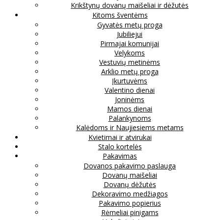
Krikštynų dovanų maišeliai ir dėžutės
Kitoms šventėms
Gyvatės metų proga
Jubiliejui
Pirmajai komunijai
Velykoms
Vestuvių metinėms
Arklio metų proga
Įkurtuvėms
Valentino dienai
Joninėms
Mamos dienai
Palankynoms
Kalėdoms ir Naujiesiems metams
Kvietimai ir atvirukai
Stalo kortelės
Pakavimas
Dovanos pakavimo paslauga
Dovanų maišeliai
Dovanų dėžutės
Dekoravimo medžiagos
Pakavimo popierius
Rėmeliai pinigams