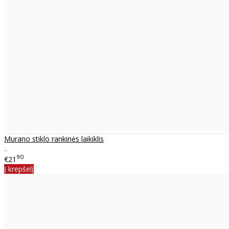
Murano stiklo rankinės laikiklis
..
90
€21
Į krepšelį