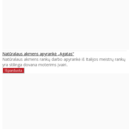
Natūralaus akmens apyrankė „Agatas“
Natūralaus akmens rankų darbo apyrankė iš Italijos meistrų rankų
yra stilinga dovana moterims įvairi..