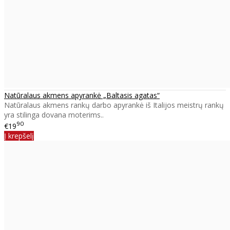
Natūralaus akmens apyrankė „Baltasis agatas“
Natūralaus akmens rankų darbo apyrankė iš Italijos meistrų rankų
yra stilinga dovana moterims..
90
€19
Į krepšelį