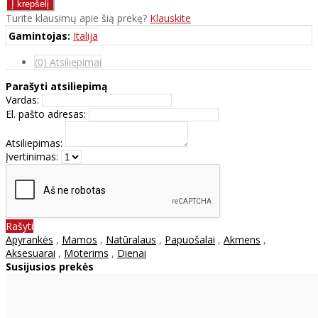
Turite klausimų apie šią prekę?
Klauskite
Gamintojas:
Italija
(0) Atsiliepimai
Parašyti atsiliepimą
Vardas:
El. pašto adresas:
Atsiliepimas:
Įvertinimas:
Rašyti
Apyrankės
,
Mamos
,
Natūralaus
,
Papuošalai
,
Akmens
,
Aksesuarai
,
Moterims
,
Dienai
Susijusios prekės