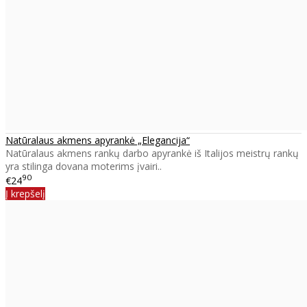
Natūralaus akmens apyrankė „Elegancija“
Natūralaus akmens rankų darbo apyrankė iš Italijos meistrų rankų
yra stilinga dovana moterims įvairi..
90
€24
Į krepšelį