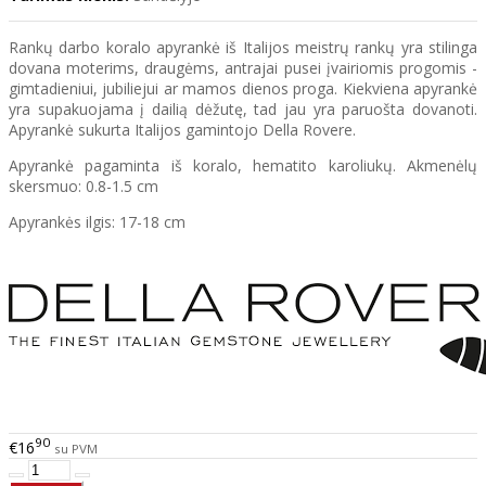
Rankų darbo koralo apyrankė iš Italijos meistrų rankų yra stilinga
dovana moterims, draugėms, antrajai pusei įvairiomis progomis -
gimtadieniui, jubiliejui ar mamos dienos proga. Kiekviena apyrankė
yra supakuojama į dailią dėžutę, tad jau yra paruošta dovanoti.
Apyrankė sukurta Italijos gamintojo Della Rovere.
Apyrankė pagaminta iš koralo, hematito karoliukų. Akmenėlų
skersmuo: 0.8-1.5 cm
Apyrankės ilgis: 17-18 cm
90
€16
su PVM