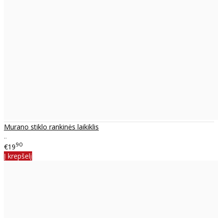
Murano stiklo rankinės laikiklis
..
90
€19
Į krepšelį