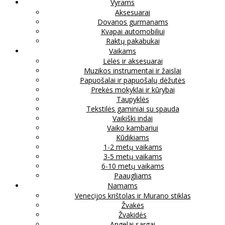
Vyrams
Aksesuarai
Dovanos gurmanams
Kvapai automobiliui
Raktų pakabukai
Vaikams
Lėlės ir aksesuarai
Muzikos instrumentai ir žaislai
Papuošalai ir papuošalų dėžutės
Prekės mokyklai ir kūrybai
Taupyklės
Tekstilės gaminiai su spauda
Vaikiški indai
Vaiko kambariui
Kūdikiams
1-2 metų vaikams
3-5 metų vaikams
6-10 metų vaikams
Paaugliams
Namams
Venecijos krištolas ir Murano stiklas
Žvakės
Žvakidės
Angelai sargai