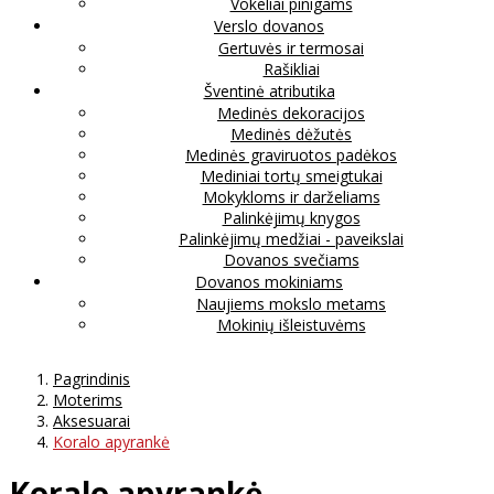
Vokeliai pinigams
Verslo dovanos
Gertuvės ir termosai
Rašikliai
Šventinė atributika
Medinės dekoracijos
Medinės dėžutės
Medinės graviruotos padėkos
Mediniai tortų smeigtukai
Mokykloms ir darželiams
Palinkėjimų knygos
Palinkėjimų medžiai - paveikslai
Dovanos svečiams
Dovanos mokiniams
Naujiems mokslo metams
Mokinių išleistuvėms
Pagrindinis
Moterims
Aksesuarai
Koralo apyrankė
Koralo apyrankė