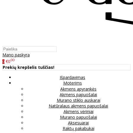
Mano paskyra
00
€0
0
Prekių krepšelis tuščias!
Išpardavimas
Moterims
Akmens apyrankės
Akmens papuošalai
Murano stiklo auskarai
Natūralaus akmens papuošalai
Akmens vėriniai
Murano papuošalai
Aksesuarai
Raktų pakabukai