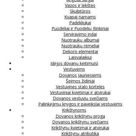
Vazos ir lėkštės
Skulptūros
Kvapai namams
Padėkliukai
Puodeliai ir Puodelių Rinkiniai
Serviravimo indai
Nuotraukų albumai
Nuotraukų rėmeliai
Dekoro elementai
Laisvalaikiui
Idėjos dovanų keitimuisi
Vestuvėms
Dovanos Jauniesiems
Šeimos židiniai
Vestuvinės stalo kortelės
Vestuviniai kvietimai ir atvirukai
Dovanos vestuvių svečiams
Palinkėjimų knygos ir paveikslai vestuvėms
Krikštynoms
Dovanos krikštynų proga
Dovanos krikštynų svečiams
Krikštynų kvietimai ir atvirukai
Krikštynų atributika