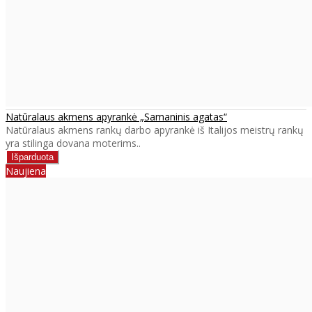
Natūralaus akmens apyrankė „Samaninis agatas“
Natūralaus akmens rankų darbo apyrankė iš Italijos meistrų rankų
yra stilinga dovana moterims..
Naujiena