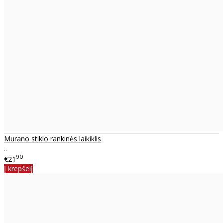
Murano stiklo rankinės laikiklis
..
90
€21
Į krepšelį