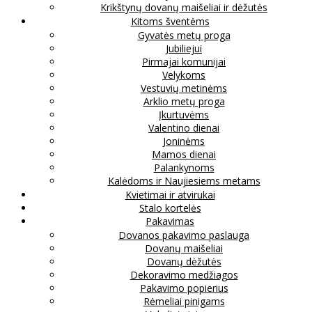
Krikštynų dovanų maišeliai ir dėžutės
Kitoms šventėms
Gyvatės metų proga
Jubiliejui
Pirmajai komunijai
Velykoms
Vestuvių metinėms
Arklio metų proga
Įkurtuvėms
Valentino dienai
Joninėms
Mamos dienai
Palankynoms
Kalėdoms ir Naujiesiems metams
Kvietimai ir atvirukai
Stalo kortelės
Pakavimas
Dovanos pakavimo paslauga
Dovanų maišeliai
Dovanų dėžutės
Dekoravimo medžiagos
Pakavimo popierius
Rėmeliai pinigams