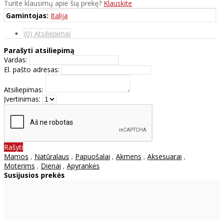
Turite klausimų apie šią prekę?
Klauskite
Gamintojas:
Italija
(0) Atsiliepimai
Parašyti atsiliepimą
Vardas:
El. pašto adresas:
Atsiliepimas:
Įvertinimas:
Rašyti
Mamos
,
Natūralaus
,
Papuošalai
,
Akmens
,
Aksesuarai
,
Moterims
,
Dienai
,
Apyrankės
Susijusios prekės