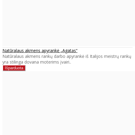
Natūralaus akmens apyrankė „Agatas“
Natūralaus akmens rankų darbo apyrankė iš Italijos meistrų rankų
yra stilinga dovana moterims įvairi..