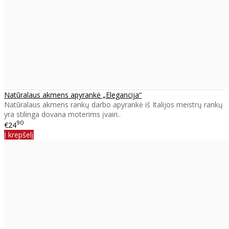
Natūralaus akmens apyrankė „Elegancija“
Natūralaus akmens rankų darbo apyrankė iš Italijos meistrų rankų
yra stilinga dovana moterims įvairi..
90
€24
Į krepšelį