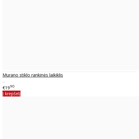
Murano stiklo rankinės laikiklis
..
90
€19
Į krepšelį