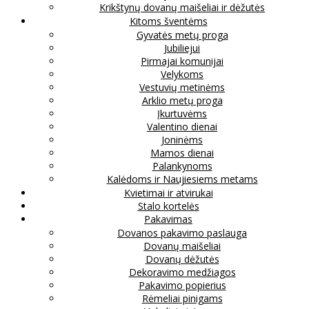
Krikštynų dovanų maišeliai ir dėžutės
Kitoms šventėms
Gyvatės metų proga
Jubiliejui
Pirmajai komunijai
Velykoms
Vestuvių metinėms
Arklio metų proga
Įkurtuvėms
Valentino dienai
Joninėms
Mamos dienai
Palankynoms
Kalėdoms ir Naujiesiems metams
Kvietimai ir atvirukai
Stalo kortelės
Pakavimas
Dovanos pakavimo paslauga
Dovanų maišeliai
Dovanų dėžutės
Dekoravimo medžiagos
Pakavimo popierius
Rėmeliai pinigams