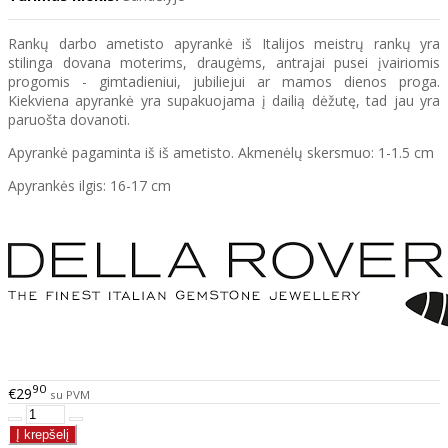
Rankų darbo ametisto apyrankė iš Italijos meistrų rankų yra
stilinga dovana moterims, draugėms, antrajai pusei įvairiomis
progomis - gimtadieniui, jubiliejui ar mamos dienos proga.
Kiekviena apyrankė yra supakuojama į dailią dėžutę, tad jau yra
paruošta dovanoti.
Apyrankė pagaminta iš iš ametisto. Akmenėlų skersmuo: 1-1.5 cm
Apyrankės ilgis: 16-17 cm
90
€29
su PVM