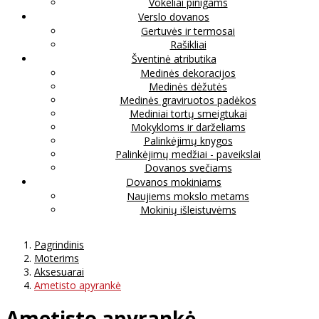
Vokeliai pinigams
Verslo dovanos
Gertuvės ir termosai
Rašikliai
Šventinė atributika
Medinės dekoracijos
Medinės dėžutės
Medinės graviruotos padėkos
Mediniai tortų smeigtukai
Mokykloms ir darželiams
Palinkėjimų knygos
Palinkėjimų medžiai - paveikslai
Dovanos svečiams
Dovanos mokiniams
Naujiems mokslo metams
Mokinių išleistuvėms
Pagrindinis
Moterims
Aksesuarai
Ametisto apyrankė
Ametisto apyrankė