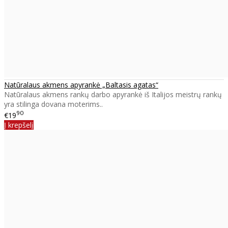
Natūralaus akmens apyrankė „Baltasis agatas“
Natūralaus akmens rankų darbo apyrankė iš Italijos meistrų rankų
yra stilinga dovana moterims..
90
€19
Į krepšelį