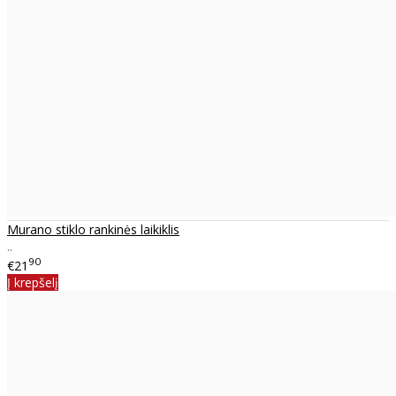
Murano stiklo rankinės laikiklis
..
90
€21
Į krepšelį