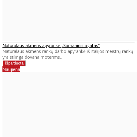
Natūralaus akmens apyrankė „Samaninis agatas“
Natūralaus akmens rankų darbo apyrankė iš Italijos meistrų rankų
yra stilinga dovana moterims..
Naujiena