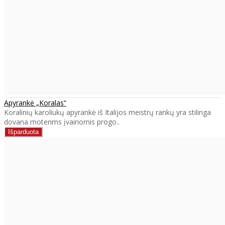
Apyrankė „Koralas“
Koralinių karoliukų apyrankė iš Italijos meistrų rankų yra stilinga
dovana moterims įvairiomis progo..