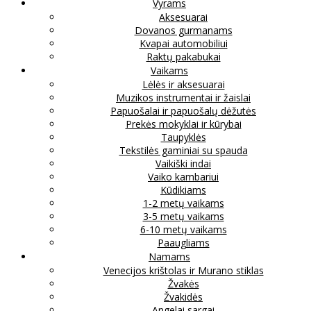
Vyrams
Aksesuarai
Dovanos gurmanams
Kvapai automobiliui
Raktų pakabukai
Vaikams
Lėlės ir aksesuarai
Muzikos instrumentai ir žaislai
Papuošalai ir papuošalų dėžutės
Prekės mokyklai ir kūrybai
Taupyklės
Tekstilės gaminiai su spauda
Vaikiški indai
Vaiko kambariui
Kūdikiams
1-2 metų vaikams
3-5 metų vaikams
6-10 metų vaikams
Paaugliams
Namams
Venecijos krištolas ir Murano stiklas
Žvakės
Žvakidės
Angelai sargai