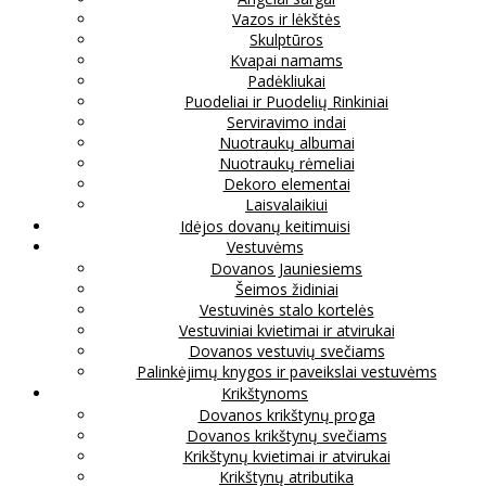
Vazos ir lėkštės
Skulptūros
Kvapai namams
Padėkliukai
Puodeliai ir Puodelių Rinkiniai
Serviravimo indai
Nuotraukų albumai
Nuotraukų rėmeliai
Dekoro elementai
Laisvalaikiui
Idėjos dovanų keitimuisi
Vestuvėms
Dovanos Jauniesiems
Šeimos židiniai
Vestuvinės stalo kortelės
Vestuviniai kvietimai ir atvirukai
Dovanos vestuvių svečiams
Palinkėjimų knygos ir paveikslai vestuvėms
Krikštynoms
Dovanos krikštynų proga
Dovanos krikštynų svečiams
Krikštynų kvietimai ir atvirukai
Krikštynų atributika