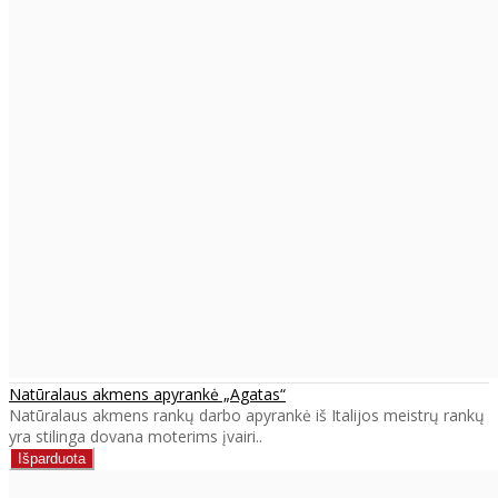
Natūralaus akmens apyrankė „Agatas“
Natūralaus akmens rankų darbo apyrankė iš Italijos meistrų rankų
yra stilinga dovana moterims įvairi..