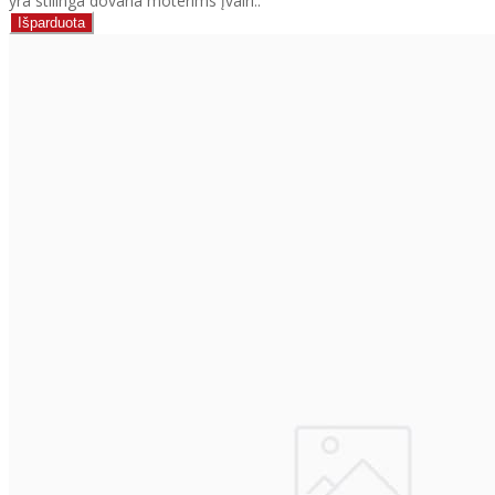
yra stilinga dovana moterims įvairi..