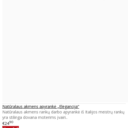
Natūralaus akmens apyrankė „Elegancija“
Natūralaus akmens rankų darbo apyrankė iš Italijos meistrų rankų
yra stilinga dovana moterims įvairi..
90
€24