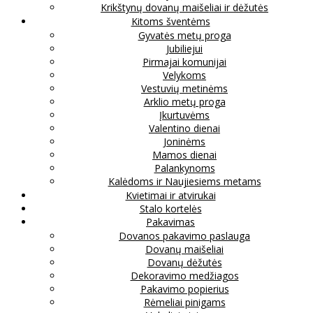
Krikštynų dovanų maišeliai ir dėžutės
Kitoms šventėms
Gyvatės metų proga
Jubiliejui
Pirmajai komunijai
Velykoms
Vestuvių metinėms
Arklio metų proga
Įkurtuvėms
Valentino dienai
Joninėms
Mamos dienai
Palankynoms
Kalėdoms ir Naujiesiems metams
Kvietimai ir atvirukai
Stalo kortelės
Pakavimas
Dovanos pakavimo paslauga
Dovanų maišeliai
Dovanų dėžutės
Dekoravimo medžiagos
Pakavimo popierius
Rėmeliai pinigams