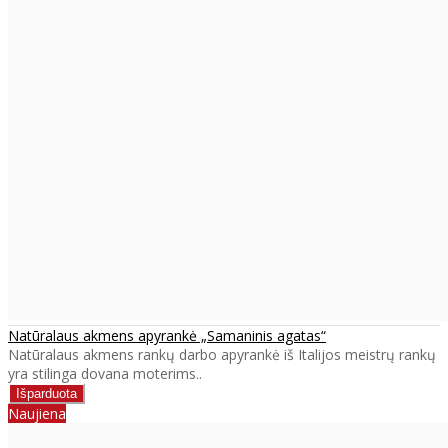
Natūralaus akmens apyrankė „Samaninis agatas“
Natūralaus akmens rankų darbo apyrankė iš Italijos meistrų rankų
yra stilinga dovana moterims..
Naujiena