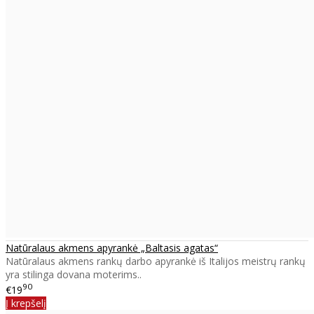
Natūralaus akmens apyrankė „Baltasis agatas“
Natūralaus akmens rankų darbo apyrankė iš Italijos meistrų rankų
yra stilinga dovana moterims..
90
€19
Į krepšelį