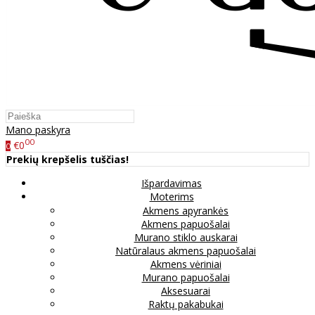
Mano paskyra
00
€0
0
Prekių krepšelis tuščias!
Išpardavimas
Moterims
Akmens apyrankės
Akmens papuošalai
Murano stiklo auskarai
Natūralaus akmens papuošalai
Akmens vėriniai
Murano papuošalai
Aksesuarai
Raktų pakabukai