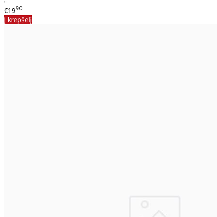
90
€19
Į krepšelį