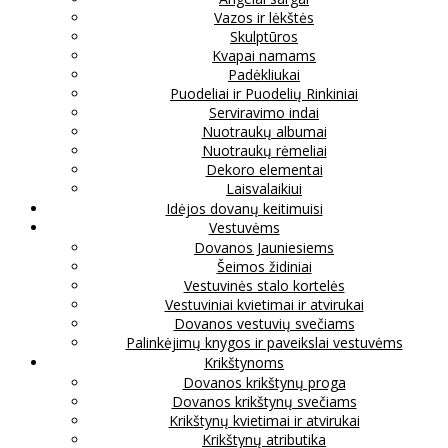
Vazos ir lėkštės
Skulptūros
Kvapai namams
Padėkliukai
Puodeliai ir Puodelių Rinkiniai
Serviravimo indai
Nuotraukų albumai
Nuotraukų rėmeliai
Dekoro elementai
Laisvalaikiui
Idėjos dovanų keitimuisi
Vestuvėms
Dovanos Jauniesiems
Šeimos židiniai
Vestuvinės stalo kortelės
Vestuviniai kvietimai ir atvirukai
Dovanos vestuvių svečiams
Palinkėjimų knygos ir paveikslai vestuvėms
Krikštynoms
Dovanos krikštynų proga
Dovanos krikštynų svečiams
Krikštynų kvietimai ir atvirukai
Krikštynų atributika