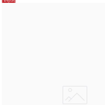
Į krepšelį