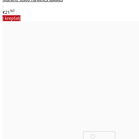
..
90
€21
Į krepšelį