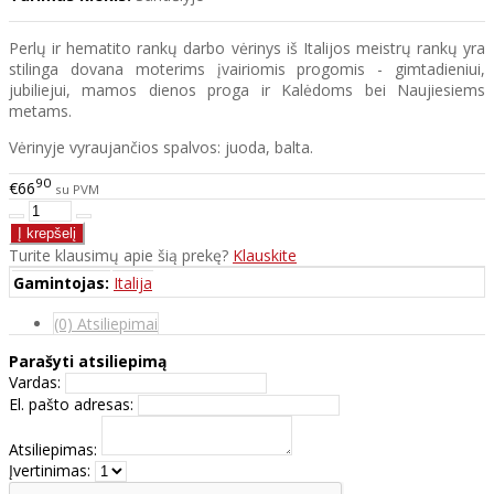
Perlų ir hematito rankų darbo vėrinys iš Italijos meistrų rankų yra
stilinga dovana moterims įvairiomis progomis - gimtadieniui,
jubiliejui, mamos dienos proga ir Kalėdoms bei Naujiesiems
metams.
Vėrinyje vyraujančios spalvos: juoda, balta.
90
€66
su PVM
Turite klausimų apie šią prekę?
Klauskite
Gamintojas:
Italija
(0) Atsiliepimai
Parašyti atsiliepimą
Vardas:
El. pašto adresas:
Atsiliepimas:
Įvertinimas: