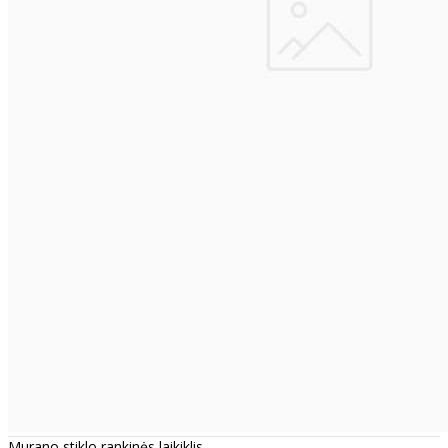
Murano stiklo rankinės laikiklis