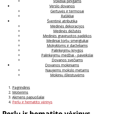
Vokeliai pinigams
Verslo dovanos
Gertuvės ir termosai
Rašikliai
Šventinė atributika
Medinės dekoracijos
Medinės dėžutės
Medinės graviruotos padėkos
Mediniai tortų smeigtukai
Mokykloms ir darželiams
Palinkėjimų knygos
Palinkėjimų medžiai - paveikslai
Dovanos svečiams
Dovanos mokiniams
Naujiems mokslo metams
Mokinių išleistuvėms
Pagrindinis
Moterims
Akmens papuošalai
Perlų ir hematito vėrinys
Perlų ir hematito vėrinys