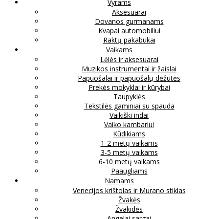
Vyrams
Aksesuarai
Dovanos gurmanams
Kvapai automobiliui
Raktų pakabukai
Vaikams
Lėlės ir aksesuarai
Muzikos instrumentai ir žaislai
Papuošalai ir papuošalų dėžutės
Prekės mokyklai ir kūrybai
Taupyklės
Tekstilės gaminiai su spauda
Vaikiški indai
Vaiko kambariui
Kūdikiams
1-2 metų vaikams
3-5 metų vaikams
6-10 metų vaikams
Paaugliams
Namams
Venecijos krištolas ir Murano stiklas
Žvakės
Žvakidės
Angelai sargai