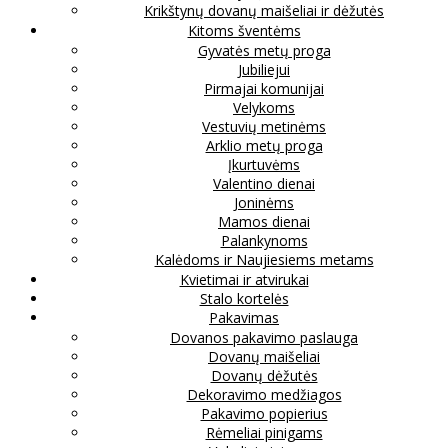
Krikštynų dovanų maišeliai ir dėžutės
Kitoms šventėms
Gyvatės metų proga
Jubiliejui
Pirmajai komunijai
Velykoms
Vestuvių metinėms
Arklio metų proga
Įkurtuvėms
Valentino dienai
Joninėms
Mamos dienai
Palankynoms
Kalėdoms ir Naujiesiems metams
Kvietimai ir atvirukai
Stalo kortelės
Pakavimas
Dovanos pakavimo paslauga
Dovanų maišeliai
Dovanų dėžutės
Dekoravimo medžiagos
Pakavimo popierius
Rėmeliai pinigams