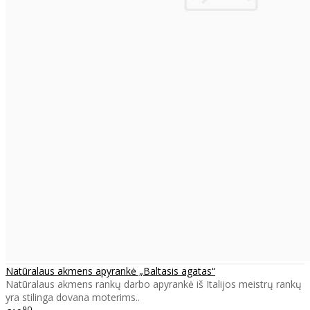
Natūralaus akmens apyrankė „Baltasis agatas“
Natūralaus akmens rankų darbo apyrankė iš Italijos meistrų rankų
yra stilinga dovana moterims..
90