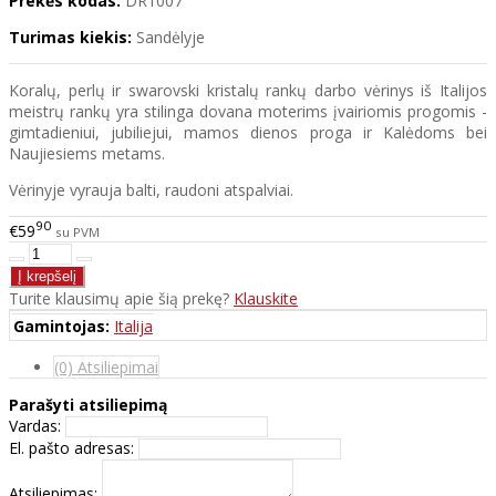
Prekės kodas:
DR1007
Turimas kiekis:
Sandėlyje
Koralų, perlų ir swarovski kristalų rankų darbo vėrinys iš Italijos
meistrų rankų yra stilinga dovana moterims įvairiomis progomis -
gimtadieniui, jubiliejui, mamos dienos proga ir Kalėdoms bei
Naujiesiems metams.
Vėrinyje vyrauja balti, raudoni atspalviai.
90
€59
su PVM
Turite klausimų apie šią prekę?
Klauskite
Gamintojas:
Italija
(0) Atsiliepimai
Parašyti atsiliepimą
Vardas:
El. pašto adresas:
Atsiliepimas: