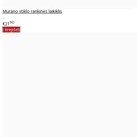
Murano stiklo rankinės laikiklis
..
90
€21
Į krepšelį