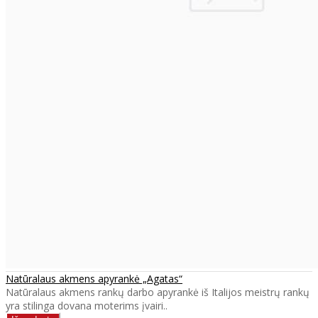
Natūralaus akmens apyrankė „Agatas“
Natūralaus akmens rankų darbo apyrankė iš Italijos meistrų rankų
yra stilinga dovana moterims įvairi..