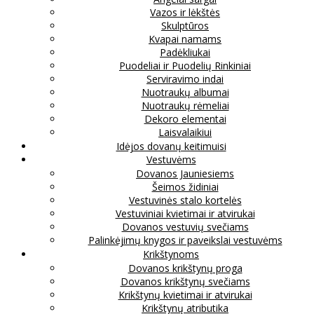
Vazos ir lėkštės
Skulptūros
Kvapai namams
Padėkliukai
Puodeliai ir Puodelių Rinkiniai
Serviravimo indai
Nuotraukų albumai
Nuotraukų rėmeliai
Dekoro elementai
Laisvalaikiui
Idėjos dovanų keitimuisi
Vestuvėms
Dovanos Jauniesiems
Šeimos židiniai
Vestuvinės stalo kortelės
Vestuviniai kvietimai ir atvirukai
Dovanos vestuvių svečiams
Palinkėjimų knygos ir paveikslai vestuvėms
Krikštynoms
Dovanos krikštynų proga
Dovanos krikštynų svečiams
Krikštynų kvietimai ir atvirukai
Krikštynų atributika