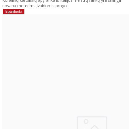
Koralinių karoliukų apyrankė iš Italijos meistrų rankų yra stilinga
dovana moterims įvairiomis progo..