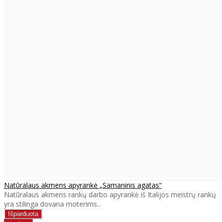
Natūralaus akmens apyrankė „Samaninis agatas“
Natūralaus akmens rankų darbo apyrankė iš Italijos meistrų rankų
yra stilinga dovana moterims..