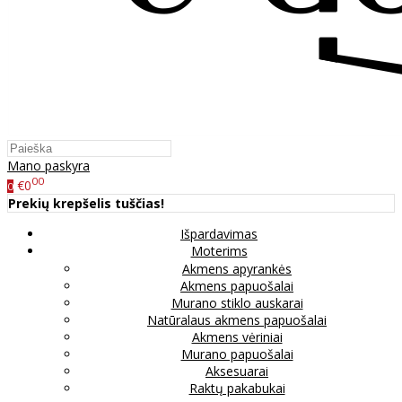
Mano paskyra
00
€0
0
Prekių krepšelis tuščias!
Išpardavimas
Moterims
Akmens apyrankės
Akmens papuošalai
Murano stiklo auskarai
Natūralaus akmens papuošalai
Akmens vėriniai
Murano papuošalai
Aksesuarai
Raktų pakabukai