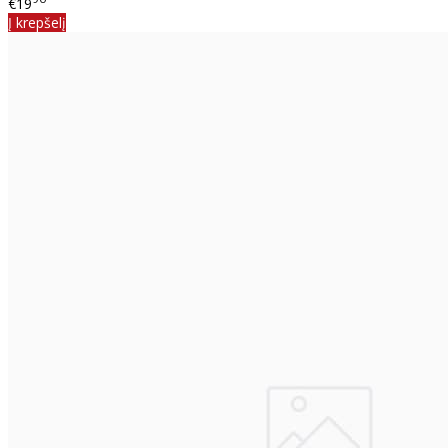
€19
Į krepšelį