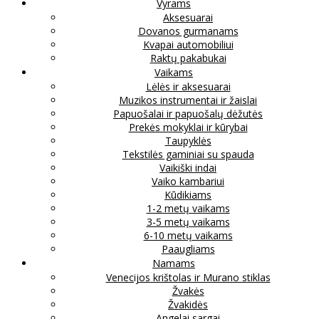
Vyrams
Aksesuarai
Dovanos gurmanams
Kvapai automobiliui
Raktų pakabukai
Vaikams
Lėlės ir aksesuarai
Muzikos instrumentai ir žaislai
Papuošalai ir papuošalų dėžutės
Prekės mokyklai ir kūrybai
Taupyklės
Tekstilės gaminiai su spauda
Vaikiški indai
Vaiko kambariui
Kūdikiams
1-2 metų vaikams
3-5 metų vaikams
6-10 metų vaikams
Paaugliams
Namams
Venecijos krištolas ir Murano stiklas
Žvakės
Žvakidės
Angelai sargai