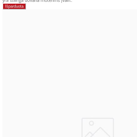
yra stilinga dovana moterims įvairi..