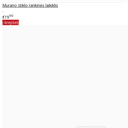
Murano stiklo rankinės laikiklis
..
90
€19
Į krepšelį