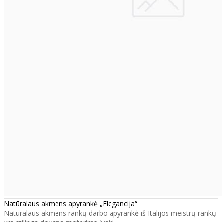
Natūralaus akmens apyrankė „Elegancija“
Natūralaus akmens rankų darbo apyrankė iš Italijos meistrų rankų