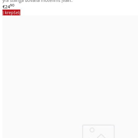
yra stilinga dovana moterims įvairi..
90
€24
Į krepšelį