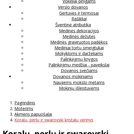
Vokeliai pinigams
Verslo dovanos
Gertuvės ir termosai
Rašikliai
Šventinė atributika
Medinės dekoracijos
Medinės dėžutės
Medinės graviruotos padėkos
Mediniai tortų smeigtukai
Mokykloms ir darželiams
Palinkėjimų knygos
Palinkėjimų medžiai - paveikslai
Dovanos svečiams
Dovanos mokiniams
Naujiems mokslo metams
Mokinių išleistuvėms
Pagrindinis
Moterims
Akmens papuošalai
Koralų, perlų ir swarovski kristalų vėrinys
Koralų, perlų ir swarovski