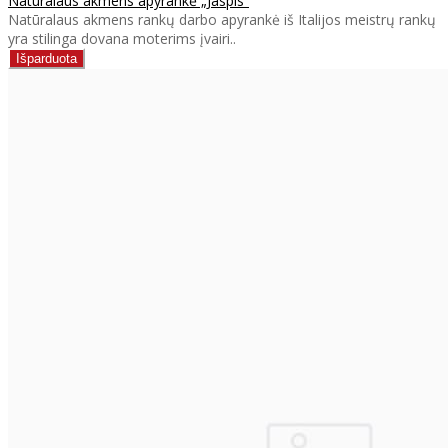
Natūralaus akmens apyrankė „Jaspis“
Natūralaus akmens rankų darbo apyrankė iš Italijos meistrų rankų
yra stilinga dovana moterims įvairi..