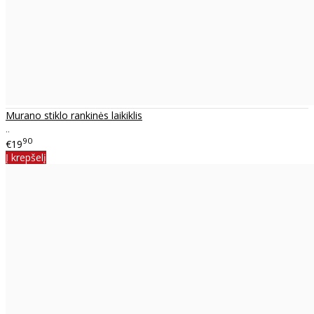
Murano stiklo rankinės laikiklis
..
90
€19
Į krepšelį