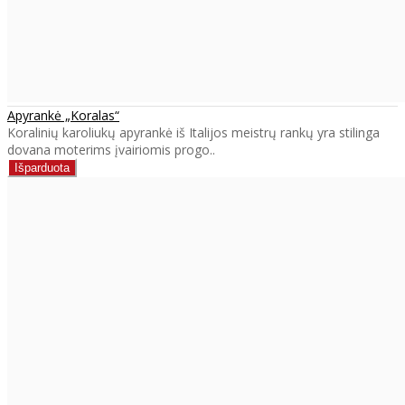
Apyrankė „Koralas“
Koralinių karoliukų apyrankė iš Italijos meistrų rankų yra stilinga
dovana moterims įvairiomis progo..