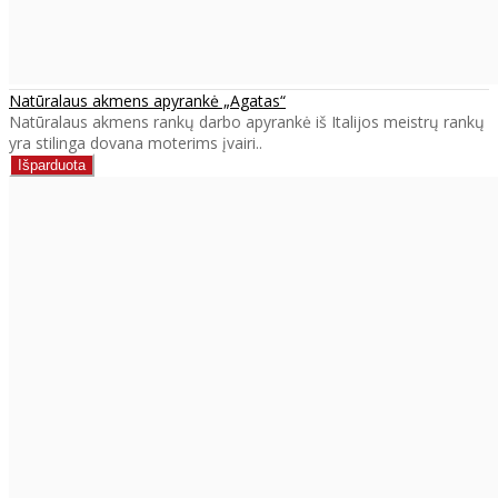
Natūralaus akmens apyrankė „Agatas“
Natūralaus akmens rankų darbo apyrankė iš Italijos meistrų rankų
yra stilinga dovana moterims įvairi..