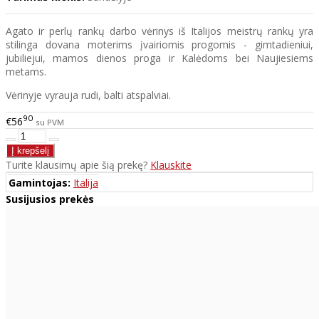
Agato ir perlų rankų darbo vėrinys iš Italijos meistrų rankų yra
stilinga dovana moterims įvairiomis progomis - gimtadieniui,
jubiliejui, mamos dienos proga ir Kalėdoms bei Naujiesiems
metams.
Vėrinyje vyrauja rudi, balti atspalviai.
90
€56
su PVM
Turite klausimų apie šią prekę?
Klauskite
Gamintojas:
Italija
Susijusios prekės