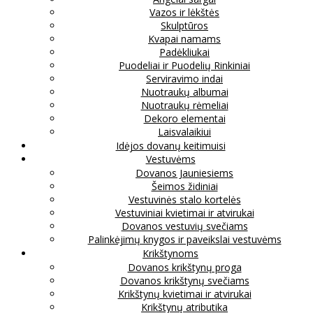
Vazos ir lėkštės
Skulptūros
Kvapai namams
Padėkliukai
Puodeliai ir Puodelių Rinkiniai
Serviravimo indai
Nuotraukų albumai
Nuotraukų rėmeliai
Dekoro elementai
Laisvalaikiui
Idėjos dovanų keitimuisi
Vestuvėms
Dovanos Jauniesiems
Šeimos židiniai
Vestuvinės stalo kortelės
Vestuviniai kvietimai ir atvirukai
Dovanos vestuvių svečiams
Palinkėjimų knygos ir paveikslai vestuvėms
Krikštynoms
Dovanos krikštynų proga
Dovanos krikštynų svečiams
Krikštynų kvietimai ir atvirukai
Krikštynų atributika