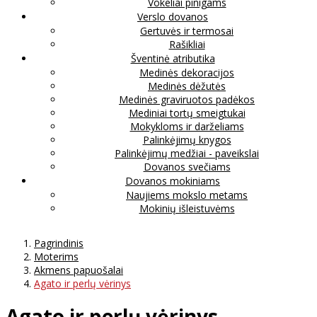
Vokeliai pinigams
Verslo dovanos
Gertuvės ir termosai
Rašikliai
Šventinė atributika
Medinės dekoracijos
Medinės dėžutės
Medinės graviruotos padėkos
Mediniai tortų smeigtukai
Mokykloms ir darželiams
Palinkėjimų knygos
Palinkėjimų medžiai - paveikslai
Dovanos svečiams
Dovanos mokiniams
Naujiems mokslo metams
Mokinių išleistuvėms
Pagrindinis
Moterims
Akmens papuošalai
Agato ir perlų vėrinys
Agato ir perlų vėrinys