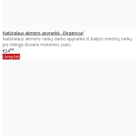
Natūralaus akmens apyrankė „Elegancija“
Natūralaus akmens rankų darbo apyrankė iš Italijos meistrų rankų
yra stilinga dovana moterims įvairi..
90
€24
Į krepšelį