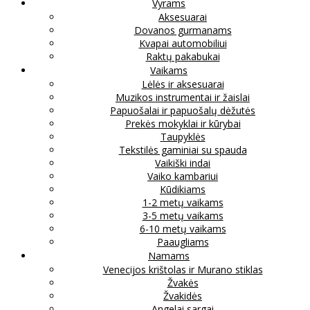
Vyrams
Aksesuarai
Dovanos gurmanams
Kvapai automobiliui
Raktų pakabukai
Vaikams
Lėlės ir aksesuarai
Muzikos instrumentai ir žaislai
Papuošalai ir papuošalų dėžutės
Prekės mokyklai ir kūrybai
Taupyklės
Tekstilės gaminiai su spauda
Vaikiški indai
Vaiko kambariui
Kūdikiams
1-2 metų vaikams
3-5 metų vaikams
6-10 metų vaikams
Paaugliams
Namams
Venecijos krištolas ir Murano stiklas
Žvakės
Žvakidės
Angelai sargai