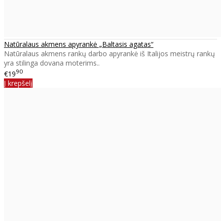
Natūralaus akmens apyrankė „Baltasis agatas“
Natūralaus akmens rankų darbo apyrankė iš Italijos meistrų rankų
yra stilinga dovana moterims..
90
€19
Į krepšelį