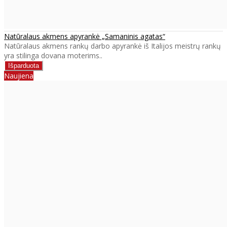
Natūralaus akmens apyrankė „Samaninis agatas“
Natūralaus akmens rankų darbo apyrankė iš Italijos meistrų rankų
yra stilinga dovana moterims..
Naujiena