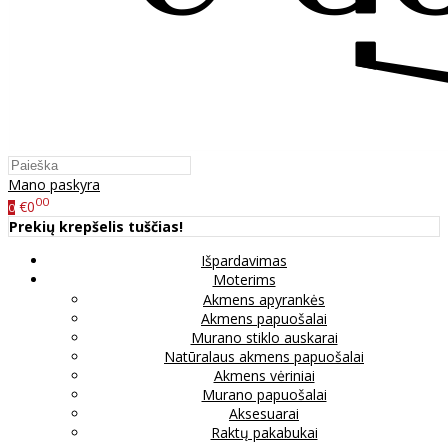
Mano paskyra
00
€0
0
Prekių krepšelis tuščias!
Išpardavimas
Moterims
Akmens apyrankės
Akmens papuošalai
Murano stiklo auskarai
Natūralaus akmens papuošalai
Akmens vėriniai
Murano papuošalai
Aksesuarai
Raktų pakabukai