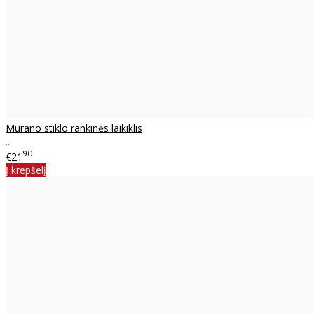
Murano stiklo rankinės laikiklis
..
90
€21
Į krepšelį