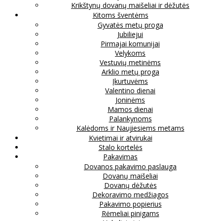
Krikštynų dovanų maišeliai ir dėžutės
Kitoms šventėms
Gyvatės metų proga
Jubiliejui
Pirmajai komunijai
Velykoms
Vestuvių metinėms
Arklio metų proga
Įkurtuvėms
Valentino dienai
Joninėms
Mamos dienai
Palankynoms
Kalėdoms ir Naujiesiems metams
Kvietimai ir atvirukai
Stalo kortelės
Pakavimas
Dovanos pakavimo paslauga
Dovanų maišeliai
Dovanų dėžutės
Dekoravimo medžiagos
Pakavimo popierius
Rėmeliai pinigams