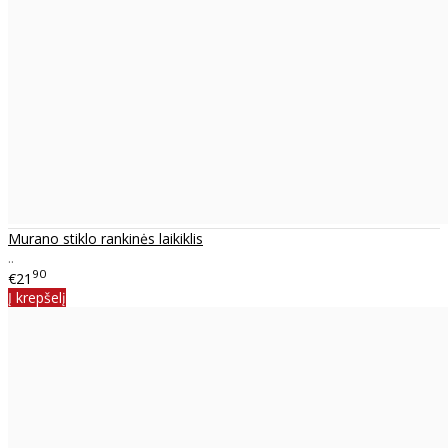
Murano stiklo rankinės laikiklis
..
90
€21
Į krepšelį