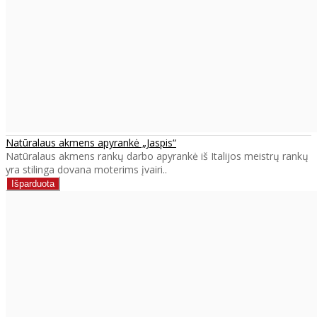
Natūralaus akmens apyrankė „Jaspis“
Natūralaus akmens rankų darbo apyrankė iš Italijos meistrų rankų
yra stilinga dovana moterims įvairi..