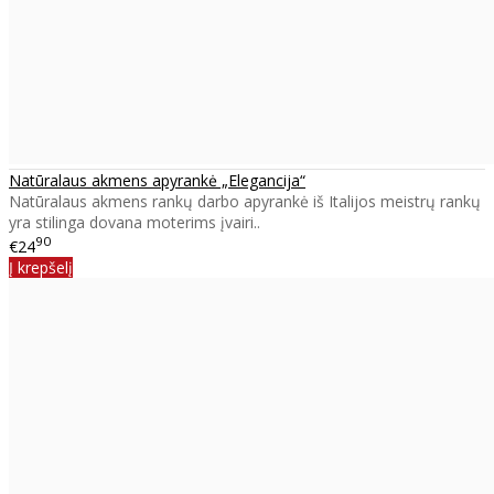
Natūralaus akmens apyrankė „Elegancija“
Natūralaus akmens rankų darbo apyrankė iš Italijos meistrų rankų
yra stilinga dovana moterims įvairi..
90
€24
Į krepšelį