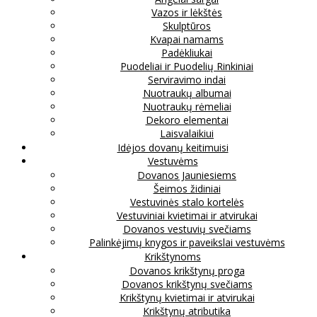
Vazos ir lėkštės
Skulptūros
Kvapai namams
Padėkliukai
Puodeliai ir Puodelių Rinkiniai
Serviravimo indai
Nuotraukų albumai
Nuotraukų rėmeliai
Dekoro elementai
Laisvalaikiui
Idėjos dovanų keitimuisi
Vestuvėms
Dovanos Jauniesiems
Šeimos židiniai
Vestuvinės stalo kortelės
Vestuviniai kvietimai ir atvirukai
Dovanos vestuvių svečiams
Palinkėjimų knygos ir paveikslai vestuvėms
Krikštynoms
Dovanos krikštynų proga
Dovanos krikštynų svečiams
Krikštynų kvietimai ir atvirukai
Krikštynų atributika