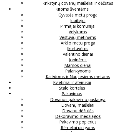
Krikštynų dovanų maišeliai ir dėžutės
Kitoms šventėms
Gyvatės metų proga
Jubiliejui
Pirmajai komunijai
Velykoms
Vestuvių metinėms
Arklio metų proga
Įkurtuvėms
Valentino dienai
Joninėms
Mamos dienai
Palankynoms
Kalėdoms ir Naujiesiems metams
Kvietimai ir atvirukai
Stalo kortelės
Pakavimas
Dovanos pakavimo paslauga
Dovanų maišeliai
Dovanų dėžutės
Dekoravimo medžiagos
Pakavimo popierius
Rėmeliai pinigams