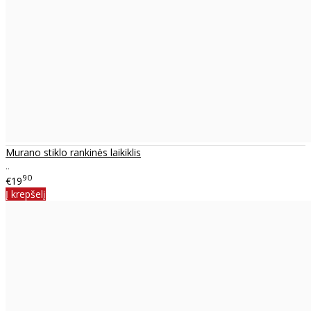
Murano stiklo rankinės laikiklis
..
90
€19
Į krepšelį