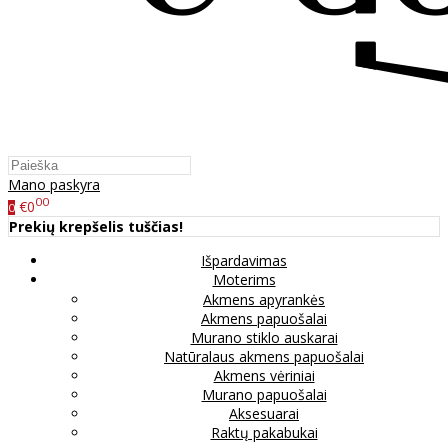
Mano paskyra
00
€0
0
Prekių krepšelis tuščias!
Išpardavimas
Moterims
Akmens apyrankės
Akmens papuošalai
Murano stiklo auskarai
Natūralaus akmens papuošalai
Akmens vėriniai
Murano papuošalai
Aksesuarai
Raktų pakabukai