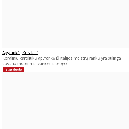
Apyrankė „Koralas“
Koralinių karoliukų apyrankė iš Italijos meistrų rankų yra stilinga
dovana moterims įvairiomis progo..