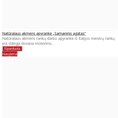
Natūralaus akmens apyrankė „Samaninis agatas“
Natūralaus akmens rankų darbo apyrankė iš Italijos meistrų rankų
yra stilinga dovana moterims..
Naujiena