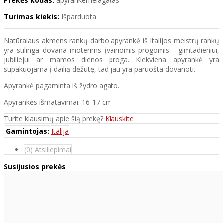
Prekės kodas:
apyrankemelagatas
Turimas kiekis:
Išparduota
Natūralaus akmens rankų darbo apyrankė iš Italijos meistrų rankų
yra stilinga dovana moterims įvairiomis progomis - gimtadieniui,
jubiliejui ar mamos dienos proga. Kiekviena apyrankė yra
supakuojama į dailią dėžutę, tad jau yra paruošta dovanoti.
Apyrankė pagaminta iš žydro agato.
Apyrankės išmatavimai: 16-17 cm
Turite klausimų apie šią prekę?
Klauskite
Gamintojas:
Italija
(0) Atsiliepimai
Susijusios prekės