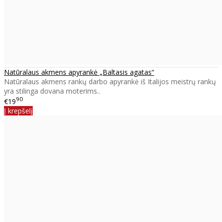
Natūralaus akmens apyrankė „Baltasis agatas“
Natūralaus akmens rankų darbo apyrankė iš Italijos meistrų rankų
yra stilinga dovana moterims..
90
€19
Į krepšelį