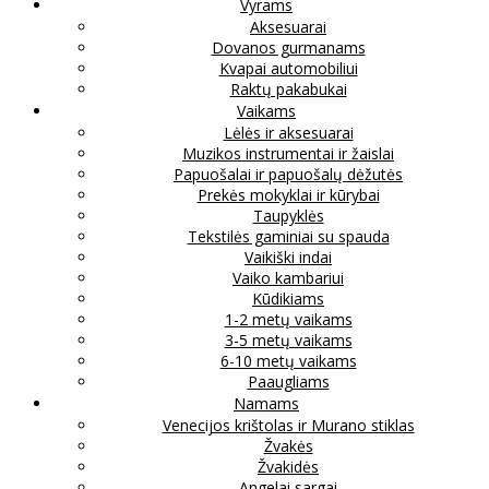
Vyrams
Aksesuarai
Dovanos gurmanams
Kvapai automobiliui
Raktų pakabukai
Vaikams
Lėlės ir aksesuarai
Muzikos instrumentai ir žaislai
Papuošalai ir papuošalų dėžutės
Prekės mokyklai ir kūrybai
Taupyklės
Tekstilės gaminiai su spauda
Vaikiški indai
Vaiko kambariui
Kūdikiams
1-2 metų vaikams
3-5 metų vaikams
6-10 metų vaikams
Paaugliams
Namams
Venecijos krištolas ir Murano stiklas
Žvakės
Žvakidės
Angelai sargai