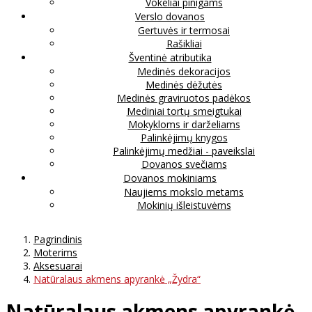
Vokeliai pinigams
Verslo dovanos
Gertuvės ir termosai
Rašikliai
Šventinė atributika
Medinės dekoracijos
Medinės dėžutės
Medinės graviruotos padėkos
Mediniai tortų smeigtukai
Mokykloms ir darželiams
Palinkėjimų knygos
Palinkėjimų medžiai - paveikslai
Dovanos svečiams
Dovanos mokiniams
Naujiems mokslo metams
Mokinių išleistuvėms
Pagrindinis
Moterims
Aksesuarai
Natūralaus akmens apyrankė „Žydra“
Natūralaus akmens apyrankė