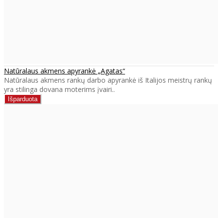
Natūralaus akmens apyrankė „Agatas“
Natūralaus akmens rankų darbo apyrankė iš Italijos meistrų rankų
yra stilinga dovana moterims įvairi..