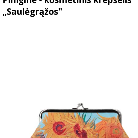
„Saulėgrąžos"