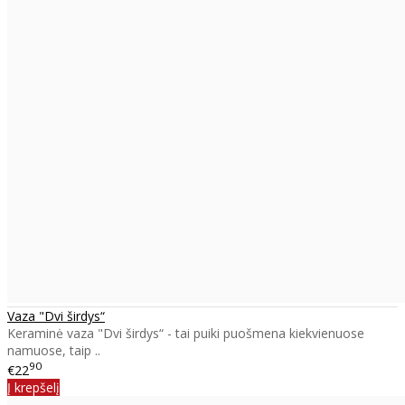
Vaza "Dvi širdys“
Keraminė vaza "Dvi širdys“ - tai puiki puošmena kiekvienuose
namuose, taip ..
90
€22
Į krepšelį