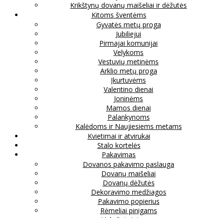
Krikštynų dovanų maišeliai ir dėžutės
Kitoms šventėms
Gyvatės metų proga
Jubiliejui
Pirmajai komunijai
Velykoms
Vestuvių metinėms
Arklio metų proga
Įkurtuvėms
Valentino dienai
Joninėms
Mamos dienai
Palankynoms
Kalėdoms ir Naujiesiems metams
Kvietimai ir atvirukai
Stalo kortelės
Pakavimas
Dovanos pakavimo paslauga
Dovanų maišeliai
Dovanų dėžutės
Dekoravimo medžiagos
Pakavimo popierius
Rėmeliai pinigams