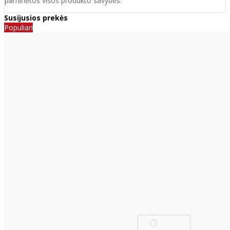
paminėtos visos produkto savybės.
Susijusios prekės
Populiari