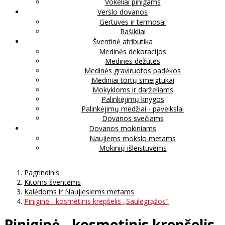
Vokeliai pinigams
Verslo dovanos
Gertuvės ir termosai
Rašikliai
Šventinė atributika
Medinės dekoracijos
Medinės dėžutės
Medinės graviruotos padėkos
Mediniai tortų smeigtukai
Mokykloms ir darželiams
Palinkėjimų knygos
Palinkėjimų medžiai - paveikslai
Dovanos svečiams
Dovanos mokiniams
Naujiems mokslo metams
Mokinių išleistuvėms
Pagrindinis
Kitoms šventėms
Kalėdoms ir Naujiesiems metams
Piniginė - kosmetinis krepšelis „Saulėgrąžos"
Piniginė - kosmetinis krepšelis