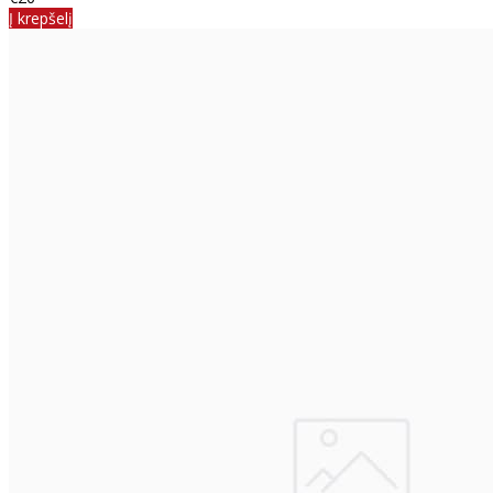
Į krepšelį