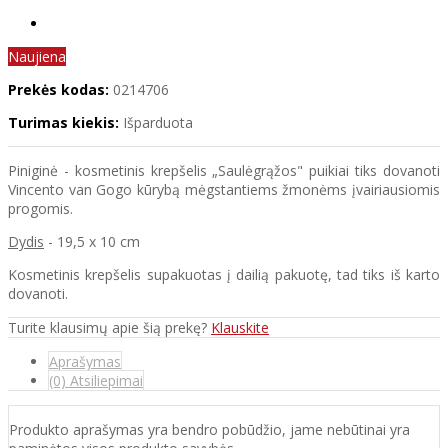
Naujiena
Prekės kodas:
0214706
Turimas kiekis:
Išparduota
Piniginė - kosmetinis krepšelis „Saulėgrąžos" puikiai tiks dovanoti
Vincento van Gogo kūrybą mėgstantiems žmonėms įvairiausiomis
progomis.
Dydis
- 19,5 x 10 cm
Kosmetinis krepšelis supakuotas į dailią pakuotę, tad tiks iš karto
dovanoti.
Turite klausimų apie šią prekę?
Klauskite
Aprašymas
(0) Atsiliepimai
Produkto aprašymas yra bendro pobūdžio, jame nebūtinai yra