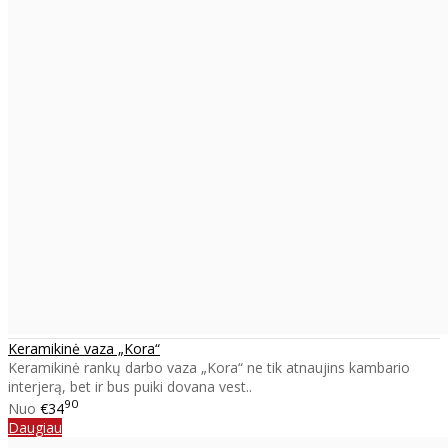
Keramikinė vaza „Kora“
Keramikinė rankų darbo vaza „Kora“ ne tik atnaujins kambario
interjerą, bet ir bus puiki dovana vest..
90
Nuo
€34
Daugiau