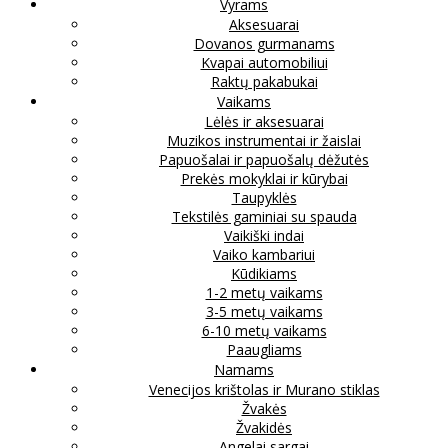
Vyrams
Aksesuarai
Dovanos gurmanams
Kvapai automobiliui
Raktų pakabukai
Vaikams
Lėlės ir aksesuarai
Muzikos instrumentai ir žaislai
Papuošalai ir papuošalų dėžutės
Prekės mokyklai ir kūrybai
Taupyklės
Tekstilės gaminiai su spauda
Vaikiški indai
Vaiko kambariui
Kūdikiams
1-2 metų vaikams
3-5 metų vaikams
6-10 metų vaikams
Paaugliams
Namams
Venecijos krištolas ir Murano stiklas
Žvakės
Žvakidės
Angelai sargai