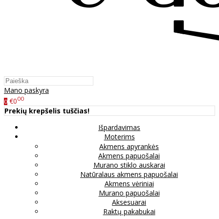
Mano paskyra
00
€0
0
Prekių krepšelis tuščias!
Išpardavimas
Moterims
Akmens apyrankės
Akmens papuošalai
Murano stiklo auskarai
Natūralaus akmens papuošalai
Akmens vėriniai
Murano papuošalai
Aksesuarai
Raktų pakabukai