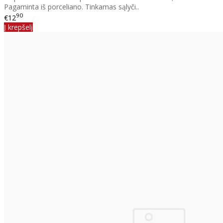
Pagaminta iš porceliano. Tinkamas sąlyči..
90
€12
Į krepšelį