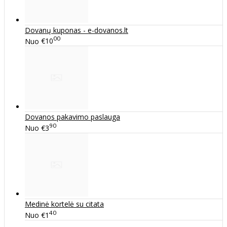
Dovanų kuponas - e-dovanos.lt
00
Nuo
€10
Dovanos pakavimo paslauga
90
Nuo
€3
Medinė kortelė su citata
40
Nuo
€1