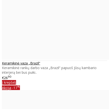
Keramikinė vaza „Brazil“
Keramikinė rankų darbo vaza „Brazil“ papuoš Jūsų kambario
interjerą bei bus puiki..
90
€26
Į krepšelį
%
Akcija
-17