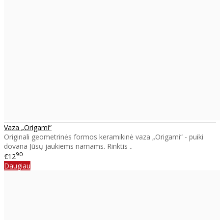
Vaza „Origami“
Originali geometrinės formos keramikinė vaza „Origami“ - puiki
dovana Jūsų jaukiems namams. Rinktis ..
90
€12
Daugiau