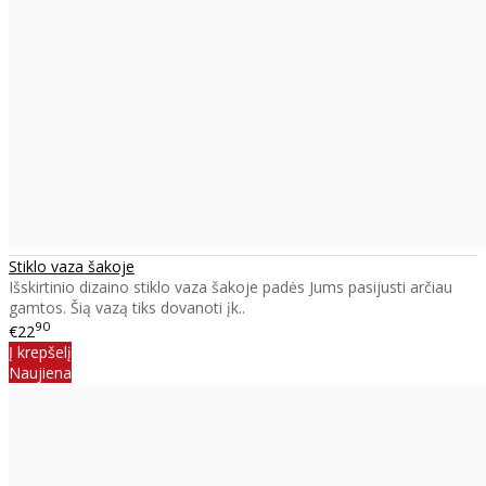
Stiklo vaza šakoje
Išskirtinio dizaino stiklo vaza šakoje padės Jums pasijusti arčiau
gamtos. Šią vazą tiks dovanoti įk..
90
€22
Į krepšelį
Naujiena