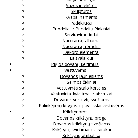
Vazos ir lėkštės
Skulptūros
Kvapai namams
Padėkliukai
Puodeliai ir Puodelių Rinkiniai
Serviravimo indai
Nuotraukų albumai
Nuotraukų rėmeliai
Dekoro elementai
Laisvalaikiui
Idėjos dovanų keitimuisi
Vestuvėms
Dovanos Jauniesiems
Šeimos židiniai
Vestuvinės stalo kortelės
Vestuviniai kvietimai ir atvirukai
Dovanos vestuvių svečiams
Palinkėjimų knygos ir paveikslai vestuvėms
Krikštynoms
Dovanos krikštynų proga
Dovanos krikštynų svečiams
Krikštynų kvietimai ir atvirukai
Krikštynų atributika