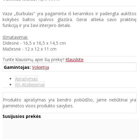
Vaza „Burbulas“ yra pagaminta iš keramikos ir padengta aukštos
kokybės baltos spalvos glazūra. Gerai atlieka savo praktinę
funkciją ir yra žavi interjero detalė.
Išmatavimai:
Didesnė - 16,5 x 16,5 x 14,5 cm
Mažesnė - 12 x 12 x 11 cm
Turite klausimų apie šią prekę?
Klauskite
Gamintojas:
Vokietija
Aprašymas
(0) Atsiliepimai
Produkto aprašymas yra bendro pobūdžio, jame nebūtinai yra
paminėtos visos produkto savybės.
Susijusios prekės