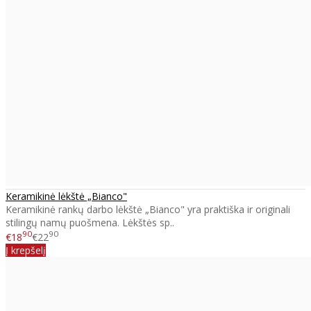
Keramikinė lėkštė „Bianco"
Keramikinė rankų darbo lėkštė „Bianco" yra praktiška ir originali
stilingų namų puošmena. Lėkštės sp..
90
90
€18
€22
Į krepšelį