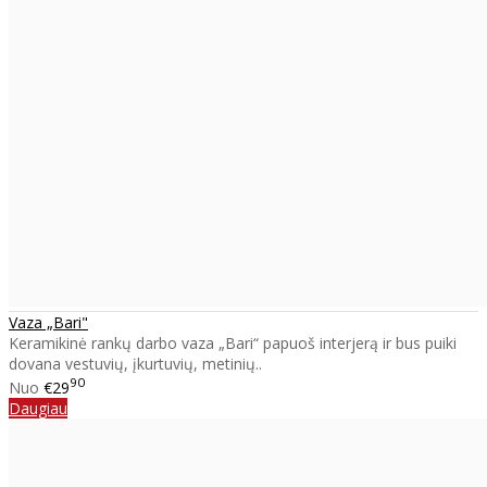
Vaza „Bari"
Keramikinė rankų darbo vaza „Bari“ papuoš interjerą ir bus puiki
dovana vestuvių, įkurtuvių, metinių..
90
Nuo
€29
Daugiau