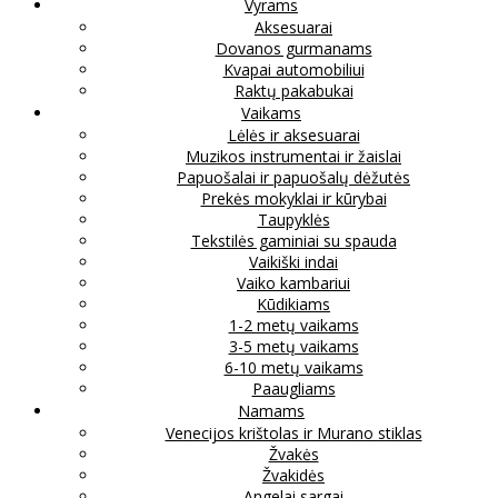
Vyrams
Aksesuarai
Dovanos gurmanams
Kvapai automobiliui
Raktų pakabukai
Vaikams
Lėlės ir aksesuarai
Muzikos instrumentai ir žaislai
Papuošalai ir papuošalų dėžutės
Prekės mokyklai ir kūrybai
Taupyklės
Tekstilės gaminiai su spauda
Vaikiški indai
Vaiko kambariui
Kūdikiams
1-2 metų vaikams
3-5 metų vaikams
6-10 metų vaikams
Paaugliams
Namams
Venecijos krištolas ir Murano stiklas
Žvakės
Žvakidės
Angelai sargai