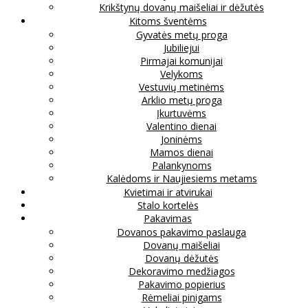
Krikštynų dovanų maišeliai ir dėžutės
Kitoms šventėms
Gyvatės metų proga
Jubiliejui
Pirmajai komunijai
Velykoms
Vestuvių metinėms
Arklio metų proga
Įkurtuvėms
Valentino dienai
Joninėms
Mamos dienai
Palankynoms
Kalėdoms ir Naujiesiems metams
Kvietimai ir atvirukai
Stalo kortelės
Pakavimas
Dovanos pakavimo paslauga
Dovanų maišeliai
Dovanų dėžutės
Dekoravimo medžiagos
Pakavimo popierius
Rėmeliai pinigams