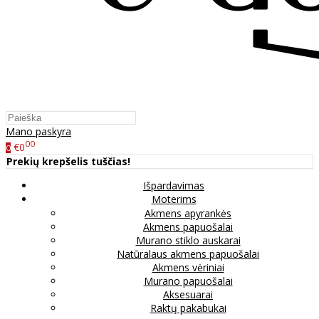
Mano paskyra
00
€0
0
Prekių krepšelis tuščias!
Išpardavimas
Moterims
Akmens apyrankės
Akmens papuošalai
Murano stiklo auskarai
Natūralaus akmens papuošalai
Akmens vėriniai
Murano papuošalai
Aksesuarai
Raktų pakabukai