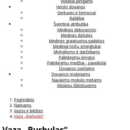
Vokeliai pinigams
Verslo dovanos
Gertuvės ir termosai
Rašikliai
Šventinė atributika
Medinės dekoracijos
Medinės dėžutės
Medinės graviruotos padėkos
Mediniai tortų smeigtukai
Mokykloms ir darželiams
Palinkėjimų knygos
Palinkėjimų medžiai - paveikslai
Dovanos svečiams
Dovanos mokiniams
Naujiems mokslo metams
Mokinių išleistuvėms
Pagrindinis
Namams
Vazos ir lėkštės
Vaza „Burbulas“
Vaza „Burbulas“