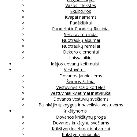
Vazos ir lėkštės
Skulptūros
Kvapai namams
Padėkliukai
Puodeliai ir Puodelių Rinkiniai
Serviravimo indai
Nuotraukų albumai
Nuotraukų rėmeliai
Dekoro elementai
Laisvalaikiui
Idėjos dovanų keitimuisi
Vestuvėms
Dovanos Jauniesiems
Šeimos židiniai
Vestuvinės stalo kortelės
Vestuviniai kvietimai ir atvirukai
Dovanos vestuvių svečiams
Palinkėjimų knygos ir paveikslai vestuvėms
Krikštynoms
Dovanos krikštynų proga
Dovanos krikštynų svečiams
Krikštynų kvietimai ir atvirukai
Krikštynų atributika