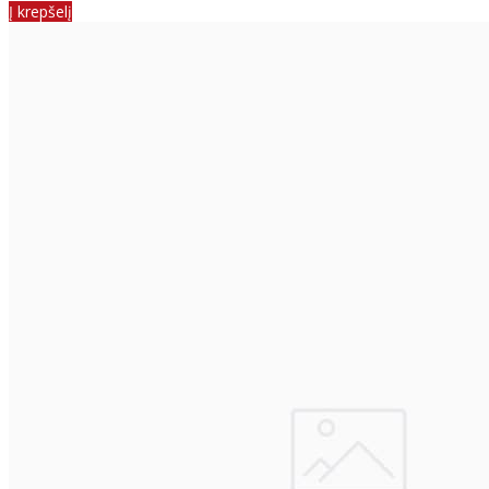
Į krepšelį