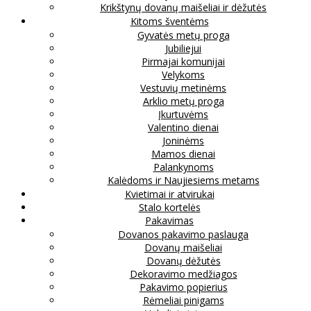
Krikštynų dovanų maišeliai ir dėžutės
Kitoms šventėms
Gyvatės metų proga
Jubiliejui
Pirmajai komunijai
Velykoms
Vestuvių metinėms
Arklio metų proga
Įkurtuvėms
Valentino dienai
Joninėms
Mamos dienai
Palankynoms
Kalėdoms ir Naujiesiems metams
Kvietimai ir atvirukai
Stalo kortelės
Pakavimas
Dovanos pakavimo paslauga
Dovanų maišeliai
Dovanų dėžutės
Dekoravimo medžiagos
Pakavimo popierius
Rėmeliai pinigams