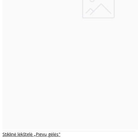
Stiklinė lėkštelė „Pievų gėlės"