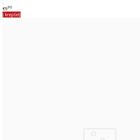
..
90
€9
Į krepšelį