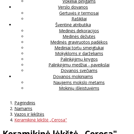
Vokeliai pinigams
Verslo dovanos
Gertuvės ir termosai
Rašikliai
Šventinė atributika
Medinės dekoracijos
Medinės dėžutės
Medinės graviruotos padėkos
Mediniai tortų smeigtukai
Mokykloms ir darželiams
Palinkėjimų knygos
Palinkėjimų medžiai - paveikslai
Dovanos svečiams
Dovanos mokiniams
Naujiems mokslo metams
Mokinių išleistuvėms
Pagrindinis
Namams
Vazos ir lėkštės
Keramikinė lėkštė „Cerosa"
Keramikinė lėkštė „Cerosa"