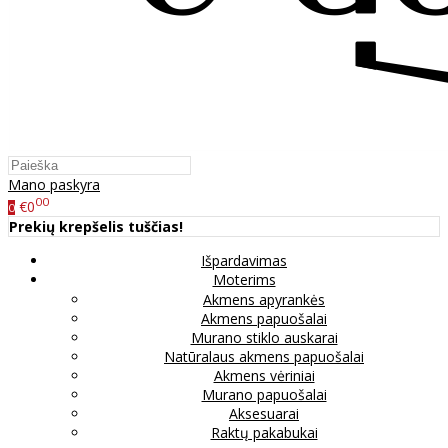
Mano paskyra
00
€0
0
Prekių krepšelis tuščias!
Išpardavimas
Moterims
Akmens apyrankės
Akmens papuošalai
Murano stiklo auskarai
Natūralaus akmens papuošalai
Akmens vėriniai
Murano papuošalai
Aksesuarai
Raktų pakabukai