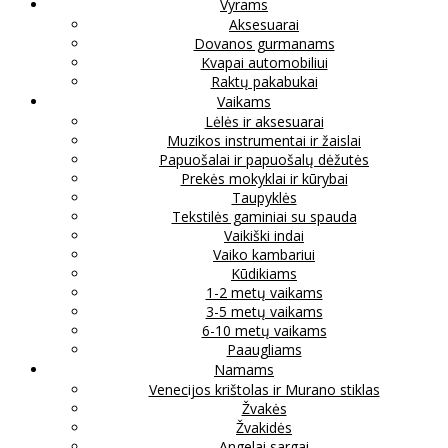
Vyrams
Aksesuarai
Dovanos gurmanams
Kvapai automobiliui
Raktų pakabukai
Vaikams
Lėlės ir aksesuarai
Muzikos instrumentai ir žaislai
Papuošalai ir papuošalų dėžutės
Prekės mokyklai ir kūrybai
Taupyklės
Tekstilės gaminiai su spauda
Vaikiški indai
Vaiko kambariui
Kūdikiams
1-2 metų vaikams
3-5 metų vaikams
6-10 metų vaikams
Paaugliams
Namams
Venecijos krištolas ir Murano stiklas
Žvakės
Žvakidės
Angelai sargai