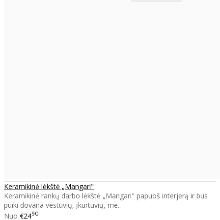
Keramikinė lėkštė „Mangari"
Keramikinė rankų darbo lėkštė „Mangari" papuoš interjerą ir bus
puiki dovana vestuvių, įkurtuvių, me..
90
Nuo
€24