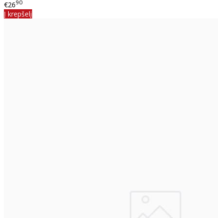
90
€26
Į krepšelį