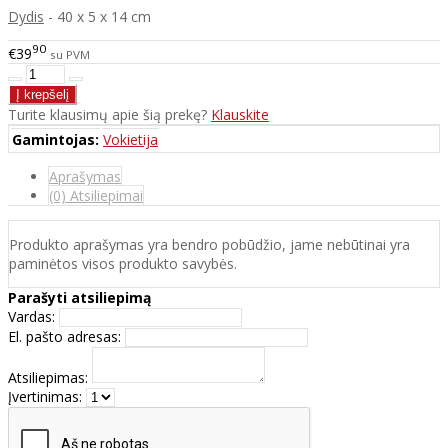
Dydis
- 40 x 5 x 14 cm
90
€39
su PVM
Turite klausimų apie šią prekę?
Klauskite
Gamintojas:
Vokietija
Aprašymas
(0) Atsiliepimai
Produkto aprašymas yra bendro pobūdžio, jame nebūtinai yra
paminėtos visos produkto savybės.
Parašyti atsiliepimą
Vardas:
El. pašto adresas:
Atsiliepimas:
Įvertinimas: