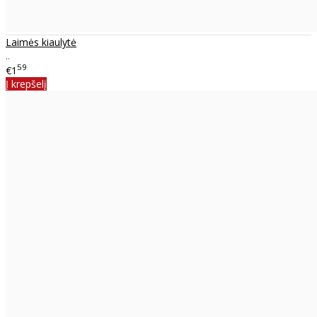
Laimės kiaulytė
..
59
€1
Į krepšelį