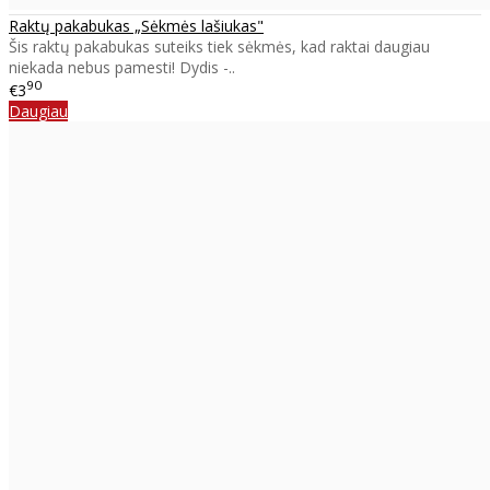
Raktų pakabukas „Sėkmės lašiukas"
Šis raktų pakabukas suteiks tiek sėkmės, kad raktai daugiau
niekada nebus pamesti! Dydis -..
90
€3
Daugiau