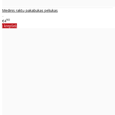
Medinis raktų pakabukas peliukas
..
90
€4
Į krepšelį