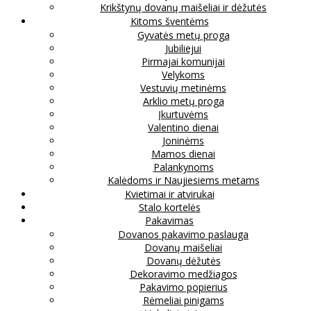
Krikštynų dovanų maišeliai ir dėžutės
Kitoms šventėms
Gyvatės metų proga
Jubiliejui
Pirmajai komunijai
Velykoms
Vestuvių metinėms
Arklio metų proga
Įkurtuvėms
Valentino dienai
Joninėms
Mamos dienai
Palankynoms
Kalėdoms ir Naujiesiems metams
Kvietimai ir atvirukai
Stalo kortelės
Pakavimas
Dovanos pakavimo paslauga
Dovanų maišeliai
Dovanų dėžutės
Dekoravimo medžiagos
Pakavimo popierius
Rėmeliai pinigams