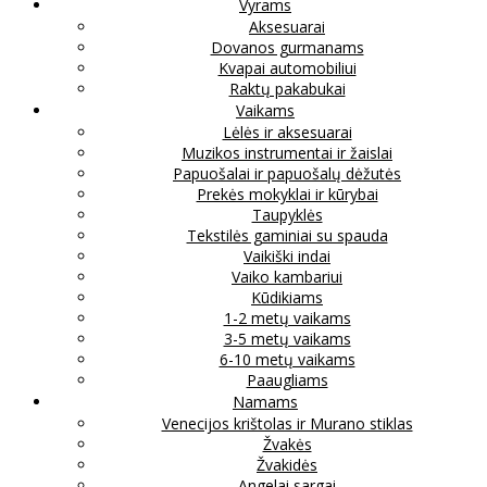
Vyrams
Aksesuarai
Dovanos gurmanams
Kvapai automobiliui
Raktų pakabukai
Vaikams
Lėlės ir aksesuarai
Muzikos instrumentai ir žaislai
Papuošalai ir papuošalų dėžutės
Prekės mokyklai ir kūrybai
Taupyklės
Tekstilės gaminiai su spauda
Vaikiški indai
Vaiko kambariui
Kūdikiams
1-2 metų vaikams
3-5 metų vaikams
6-10 metų vaikams
Paaugliams
Namams
Venecijos krištolas ir Murano stiklas
Žvakės
Žvakidės
Angelai sargai