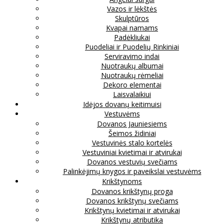
Vazos ir lėkštės
Skulptūros
Kvapai namams
Padėkliukai
Puodeliai ir Puodelių Rinkiniai
Serviravimo indai
Nuotraukų albumai
Nuotraukų rėmeliai
Dekoro elementai
Laisvalaikiui
Idėjos dovanų keitimuisi
Vestuvėms
Dovanos Jauniesiems
Šeimos židiniai
Vestuvinės stalo kortelės
Vestuviniai kvietimai ir atvirukai
Dovanos vestuvių svečiams
Palinkėjimų knygos ir paveikslai vestuvėms
Krikštynoms
Dovanos krikštynų proga
Dovanos krikštynų svečiams
Krikštynų kvietimai ir atvirukai
Krikštynų atributika