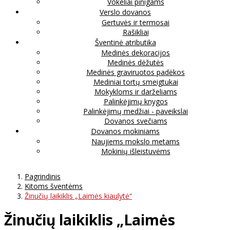
Vokeliai pinigams
Verslo dovanos
Gertuvės ir termosai
Rašikliai
Šventinė atributika
Medinės dekoracijos
Medinės dėžutės
Medinės graviruotos padėkos
Mediniai tortų smeigtukai
Mokykloms ir darželiams
Palinkėjimų knygos
Palinkėjimų medžiai - paveikslai
Dovanos svečiams
Dovanos mokiniams
Naujiems mokslo metams
Mokinių išleistuvėms
Pagrindinis
Kitoms šventėms
Žinučių laikiklis „Laimės kiaulytė“
Žinučių laikiklis „Laimės