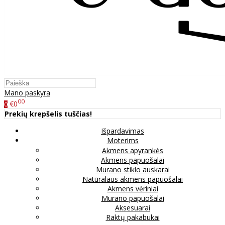
Mano paskyra
00
€0
0
Prekių krepšelis tuščias!
Išpardavimas
Moterims
Akmens apyrankės
Akmens papuošalai
Murano stiklo auskarai
Natūralaus akmens papuošalai
Akmens vėriniai
Murano papuošalai
Aksesuarai
Raktų pakabukai