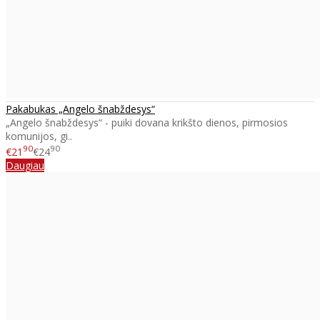
Pakabukas „Angelo šnabždesys“
„Angelo šnabždesys“ - puiki dovana krikšto dienos, pirmosios
komunijos, gi..
90
90
€21
€24
Daugiau