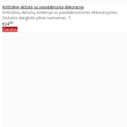
Krištolinė dėžutė su pasidabruota dekoracija
Krištolinių dėžučių kolekcija su pasidabruotomis dekoracijomis.
Dėžutės dangtelis pilnai nuimamas. T..
90
€24
Daugiau