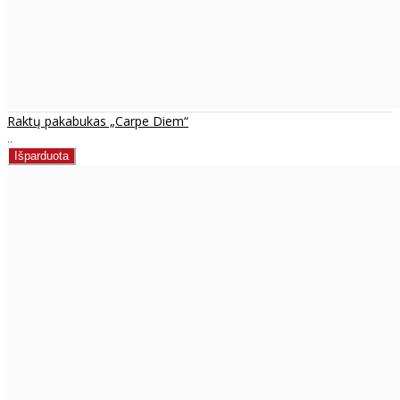
Raktų pakabukas „Carpe Diem“
..