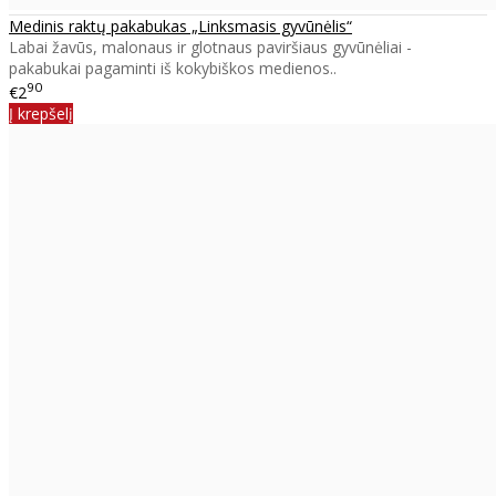
Medinis raktų pakabukas „Linksmasis gyvūnėlis“
Labai žavūs, malonaus ir glotnaus paviršiaus gyvūnėliai -
pakabukai pagaminti iš kokybiškos medienos..
90
€2
Į krepšelį