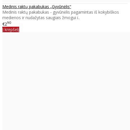
Medinis raktų pakabukas „Gyvūnėlis“
Medinis raktų pakabukas - gyvūnėlis pagamintas iš kokybiškos
medienos ir nudažytas saugiais žmogui i..
90
€2
Į krepšelį