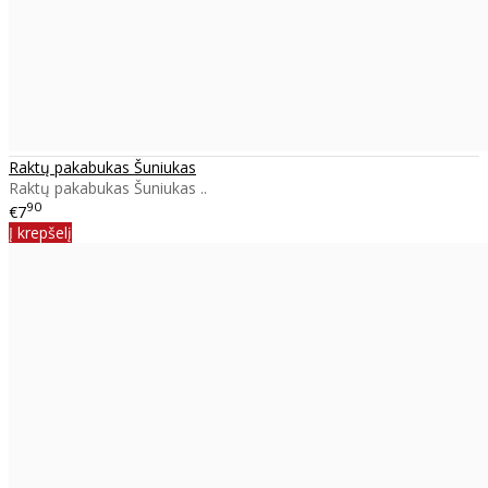
Raktų pakabukas Šuniukas
Raktų pakabukas Šuniukas ..
90
€7
Į krepšelį