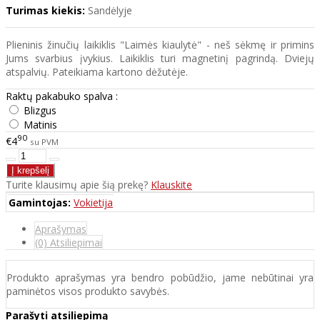
Turimas kiekis:
Sandėlyje
Plieninis žinučių laikiklis "Laimės kiaulytė" - neš sėkmę ir primins
Jums svarbius įvykius. Laikiklis turi magnetinį pagrindą. Dviejų
atspalvių. Pateikiama kartono dėžutėje.
Raktų pakabuko spalva :
Blizgus
Matinis
90
€4
su PVM
Turite klausimų apie šią prekę?
Klauskite
Gamintojas:
Vokietija
Aprašymas
(0) Atsiliepimai
Produkto aprašymas yra bendro pobūdžio, jame nebūtinai yra
paminėtos visos produkto savybės.
Parašyti atsiliepimą