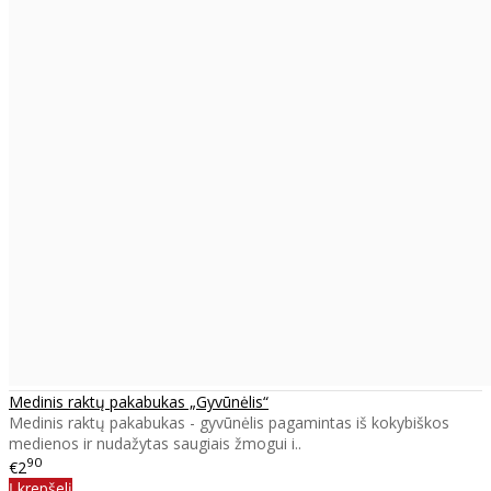
Medinis raktų pakabukas „Gyvūnėlis“
Medinis raktų pakabukas - gyvūnėlis pagamintas iš kokybiškos
medienos ir nudažytas saugiais žmogui i..
90
€2
Į krepšelį