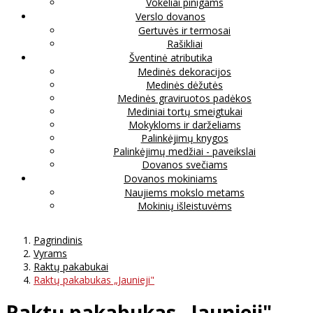
Vokeliai pinigams
Verslo dovanos
Gertuvės ir termosai
Rašikliai
Šventinė atributika
Medinės dekoracijos
Medinės dėžutės
Medinės graviruotos padėkos
Mediniai tortų smeigtukai
Mokykloms ir darželiams
Palinkėjimų knygos
Palinkėjimų medžiai - paveikslai
Dovanos svečiams
Dovanos mokiniams
Naujiems mokslo metams
Mokinių išleistuvėms
Pagrindinis
Vyrams
Raktų pakabukai
Raktų pakabukas „Jaunieji"
Raktų pakabukas „Jaunieji"