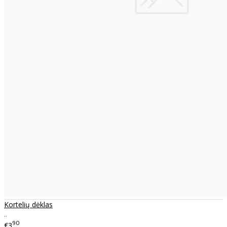
Kortelių dėklas
..
90
€3