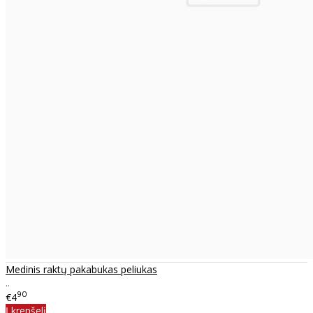
Medinis raktų pakabukas peliukas
..
90
€4
Į krepšelį