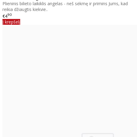
Plieninis bilieto laikiklis angelas - neš sėkmę ir primins Jums, kad
reikia džiaugtis kiekvie..
90
€4
Į krepšelį