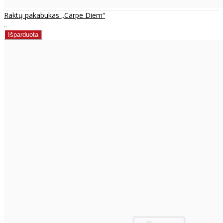
Raktų pakabukas „Carpe Diem“
..