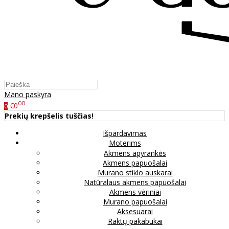
Mano paskyra
00
€0
0
Prekių krepšelis tuščias!
Išpardavimas
Moterims
Akmens apyrankės
Akmens papuošalai
Murano stiklo auskarai
Natūralaus akmens papuošalai
Akmens vėriniai
Murano papuošalai
Aksesuarai
Raktų pakabukai