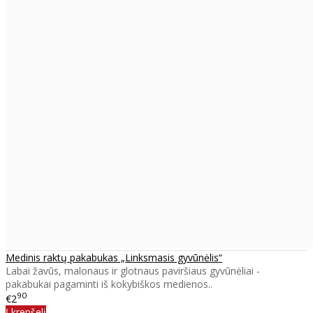
Medinis raktų pakabukas „Linksmasis gyvūnėlis“
Labai žavūs, malonaus ir glotnaus paviršiaus gyvūnėliai -
pakabukai pagaminti iš kokybiškos medienos..
90
€2
Į krepšelį