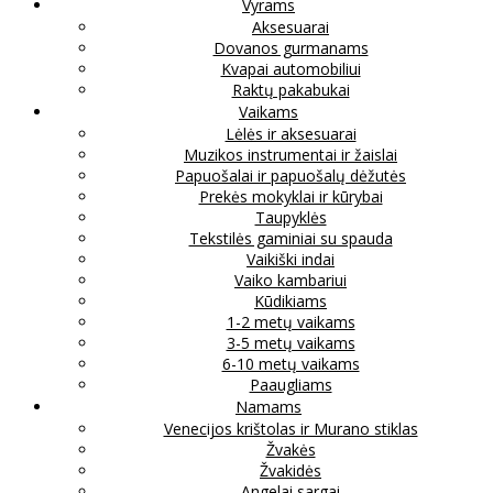
Vyrams
Aksesuarai
Dovanos gurmanams
Kvapai automobiliui
Raktų pakabukai
Vaikams
Lėlės ir aksesuarai
Muzikos instrumentai ir žaislai
Papuošalai ir papuošalų dėžutės
Prekės mokyklai ir kūrybai
Taupyklės
Tekstilės gaminiai su spauda
Vaikiški indai
Vaiko kambariui
Kūdikiams
1-2 metų vaikams
3-5 metų vaikams
6-10 metų vaikams
Paaugliams
Namams
Venecijos krištolas ir Murano stiklas
Žvakės
Žvakidės
Angelai sargai