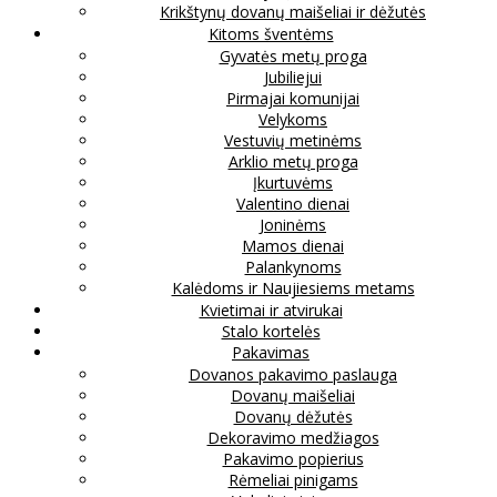
Krikštynų dovanų maišeliai ir dėžutės
Kitoms šventėms
Gyvatės metų proga
Jubiliejui
Pirmajai komunijai
Velykoms
Vestuvių metinėms
Arklio metų proga
Įkurtuvėms
Valentino dienai
Joninėms
Mamos dienai
Palankynoms
Kalėdoms ir Naujiesiems metams
Kvietimai ir atvirukai
Stalo kortelės
Pakavimas
Dovanos pakavimo paslauga
Dovanų maišeliai
Dovanų dėžutės
Dekoravimo medžiagos
Pakavimo popierius
Rėmeliai pinigams