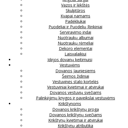
Vazos ir lėkštės
Skulptūros
Kvapai namams
Padėkliukai
Puodeliai ir Puodelių Rinkiniai
Serviravimo indai
Nuotraukų albumai
Nuotraukų rėmeliai
Dekoro elementai
Laisvalaikiui
Idėjos dovanų keitimuisi
Vestuvėms
Dovanos Jauniesiems
Šeimos židiniai
Vestuvinės stalo kortelės
Vestuviniai kvietimai ir atvirukai
Dovanos vestuvių svečiams
Palinkėjimų knygos ir paveikslai vestuvėms
Krikštynoms
Dovanos krikštynų proga
Dovanos krikštynų svečiams
Krikštynų kvietimai ir atvirukai
Krikštynų atributika