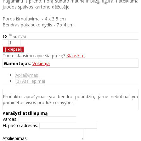
Pagaminti iš plieno. Porą sudaro matinė ir blizgi figūra. Pateikiama
juodos spalvos kartono dėžutėje.
Poros išmatavimai
- 4 x 3,5 cm
Bendras pakabuko dydis
- 7 x 4 cm
90
€8
su PVM
Turite klausimų apie šią prekę?
Klauskite
Gamintojas:
Vokietija
Aprašymas
(0) Atsiliepimai
Produkto aprašymas yra bendro pobūdžio, jame nebūtinai yra
paminėtos visos produkto savybės.
Parašyti atsiliepimą
Vardas:
El. pašto adresas:
Atsiliepimas: