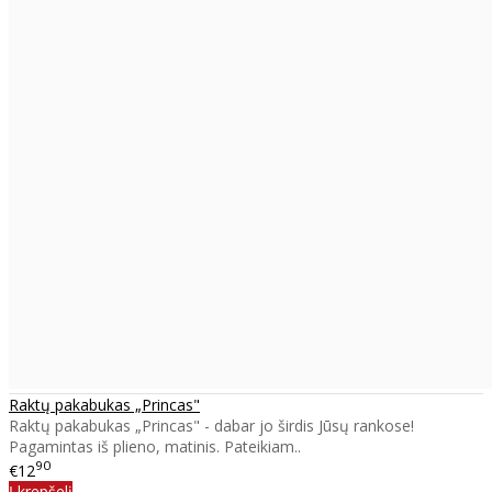
Raktų pakabukas „Princas"
Raktų pakabukas „Princas" - dabar jo širdis Jūsų rankose!
Pagamintas iš plieno, matinis. Pateikiam..
90
€12
Į krepšelį