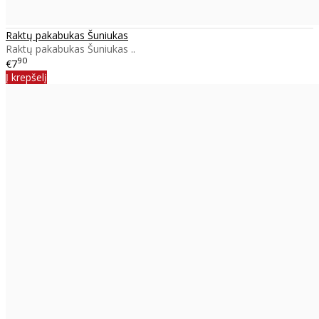
Raktų pakabukas Šuniukas
Raktų pakabukas Šuniukas ..
90
€7
Į krepšelį