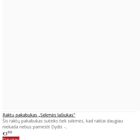
Raktų pakabukas „Sėkmės lašiukas"
Šis raktų pakabukas suteiks tiek sėkmės, kad raktai daugiau
niekada nebus pamesti! Dydis -..
90
€3
Daugiau