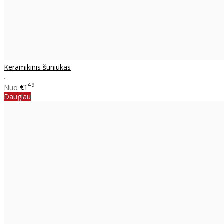
Keramikinis šuniukas
..
49
Nuo
€1
Daugiau