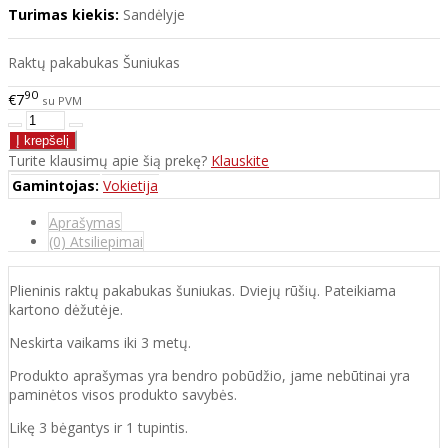
Turimas kiekis:
Sandėlyje
Raktų pakabukas Šuniukas
90
€7
su PVM
Turite klausimų apie šią prekę?
Klauskite
Gamintojas:
Vokietija
Aprašymas
(0) Atsiliepimai
Plieninis raktų pakabukas šuniukas. Dviejų rūšių. Pateikiama
kartono dėžutėje.
Neskirta vaikams iki 3 metų.
Produkto aprašymas yra bendro pobūdžio, jame nebūtinai yra
paminėtos visos produkto savybės.
Likę 3 bėgantys ir 1 tupintis.