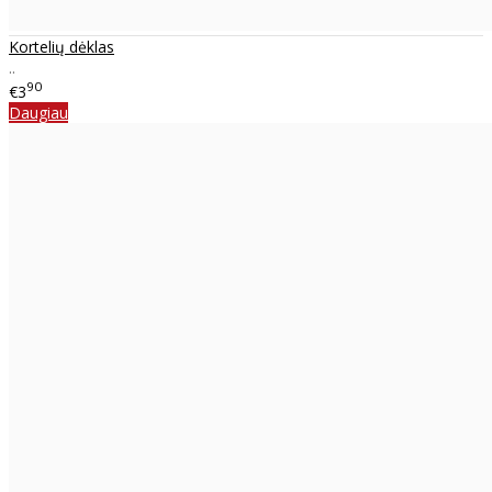
Kortelių dėklas
..
90
€3
Daugiau