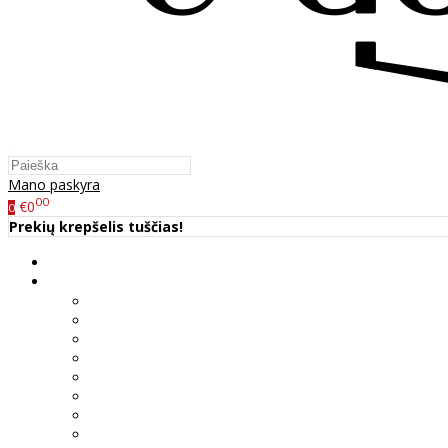
Mano paskyra
00
€0
0
Prekių krepšelis tuščias!