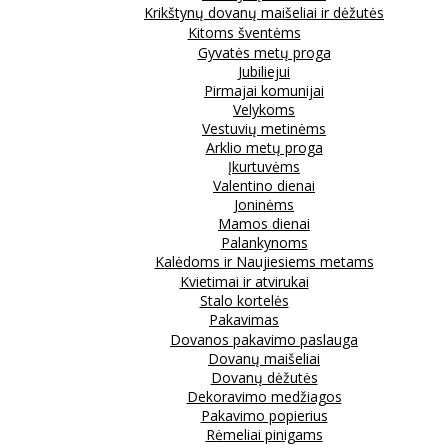
Krikštynų dovanų maišeliai ir dėžutės
Kitoms šventėms
Gyvatės metų proga
Jubiliejui
Pirmajai komunijai
Velykoms
Vestuvių metinėms
Arklio metų proga
Įkurtuvėms
Valentino dienai
Joninėms
Mamos dienai
Palankynoms
Kalėdoms ir Naujiesiems metams
Kvietimai ir atvirukai
Stalo kortelės
Pakavimas
Dovanos pakavimo paslauga
Dovanų maišeliai
Dovanų dėžutės
Dekoravimo medžiagos
Pakavimo popierius
Rėmeliai pinigams