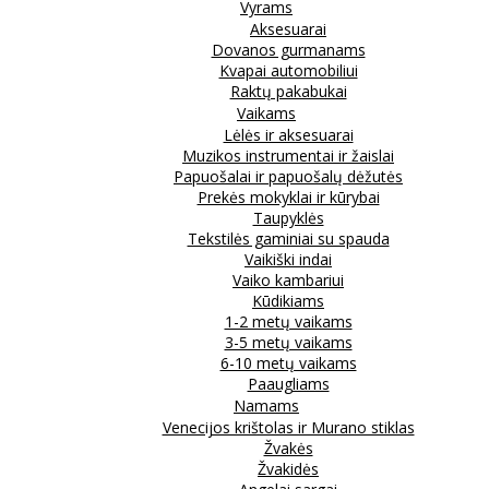
Vyrams
Aksesuarai
Dovanos gurmanams
Kvapai automobiliui
Raktų pakabukai
Vaikams
Lėlės ir aksesuarai
Muzikos instrumentai ir žaislai
Papuošalai ir papuošalų dėžutės
Prekės mokyklai ir kūrybai
Taupyklės
Tekstilės gaminiai su spauda
Vaikiški indai
Vaiko kambariui
Kūdikiams
1-2 metų vaikams
3-5 metų vaikams
6-10 metų vaikams
Paaugliams
Namams
Venecijos krištolas ir Murano stiklas
Žvakės
Žvakidės