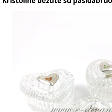
Krištolinė dėžutė su pasidabruo