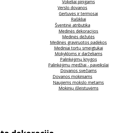
Vokeliai pinigams
Verslo dovanos
Gertuvės ir termosai
Rašikliai
Šventinė atributika
Medinės dekoracijos
Medinės dėžutės
Medinės graviruotos padėkos
Mediniai tortų smeigtukai
Mokykloms ir darželiams
Palinkėjimų knygos
Palinkėjimų medžiai - paveikslai
Dovanos svečiams
Dovanos mokiniams
Naujiems mokslo metams
Mokinių išleistuvėms