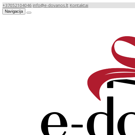
+37052104046
info@e-dovanos.lt
Kontaktai
Navigacija