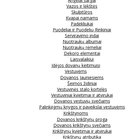
Angelai sargai
Vazos ir lėkštės
Skulptūros
Kvapai namams
Padėkliukai
Puodeliai ir Puodelių Rinkiniai
Serviravimo indai
Nuotraukų albumai
Nuotraukų rėmeliai
Dekoro elementai
Laisvalaikiui
Idėjos dovanų keitimuisi
Vestuvėms
Dovanos Jauniesiems
Šeimos židiniai
Vestuvinės stalo kortelės
Vestuviniai kvietimai ir atvirukai
Dovanos vestuvių svečiams
Palinkėjimų knygos ir paveikslai vestuvėms
Krikštynoms
Dovanos krikštynų proga
Dovanos krikštynų svečiams
Krikštynų kvietimai ir atvirukai
Krikštynų atributika