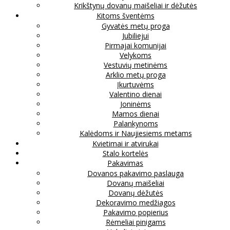
Krikštynų dovanų maišeliai ir dėžutės
Kitoms šventėms
Gyvatės metų proga
Jubiliejui
Pirmajai komunijai
Velykoms
Vestuvių metinėms
Arklio metų proga
Įkurtuvėms
Valentino dienai
Joninėms
Mamos dienai
Palankynoms
Kalėdoms ir Naujiesiems metams
Kvietimai ir atvirukai
Stalo kortelės
Pakavimas
Dovanos pakavimo paslauga
Dovanų maišeliai
Dovanų dėžutės
Dekoravimo medžiagos
Pakavimo popierius
Rėmeliai pinigams