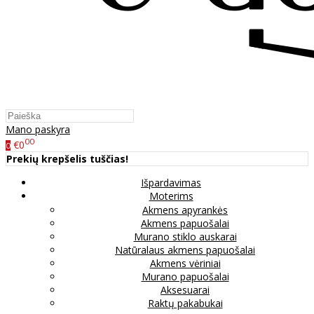
Mano paskyra
00
€0
0
Prekių krepšelis tuščias!
Išpardavimas
Moterims
Akmens apyrankės
Akmens papuošalai
Murano stiklo auskarai
Natūralaus akmens papuošalai
Akmens vėriniai
Murano papuošalai
Aksesuarai
Raktų pakabukai