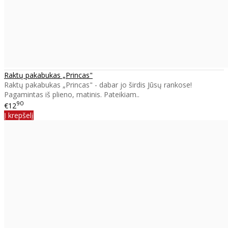
Raktų pakabukas „Princas"
Raktų pakabukas „Princas" - dabar jo širdis Jūsų rankose!
Pagamintas iš plieno, matinis. Pateikiam..
90
€12
Į krepšelį