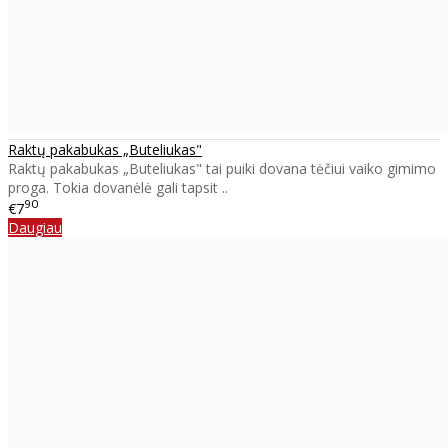
Raktų pakabukas „Buteliukas"
Raktų pakabukas „Buteliukas" tai puiki dovana tėčiui vaiko gimimo
proga. Tokia dovanėlė gali tapsit ..
90
€7
Daugiau