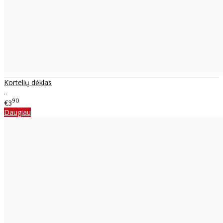
Kortelių dėklas
..
90
€3
Daugiau