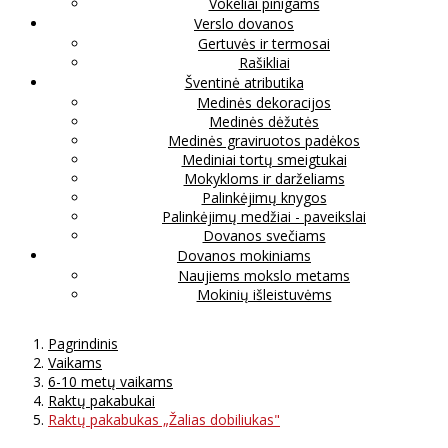
Vokeliai pinigams
Verslo dovanos
Gertuvės ir termosai
Rašikliai
Šventinė atributika
Medinės dekoracijos
Medinės dėžutės
Medinės graviruotos padėkos
Mediniai tortų smeigtukai
Mokykloms ir darželiams
Palinkėjimų knygos
Palinkėjimų medžiai - paveikslai
Dovanos svečiams
Dovanos mokiniams
Naujiems mokslo metams
Mokinių išleistuvėms
Pagrindinis
Vaikams
6-10 metų vaikams
Raktų pakabukai
Raktų pakabukas „Žalias dobiliukas"