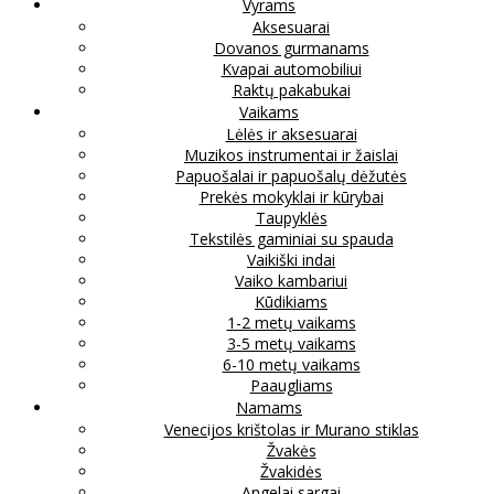
Vyrams
Aksesuarai
Dovanos gurmanams
Kvapai automobiliui
Raktų pakabukai
Vaikams
Lėlės ir aksesuarai
Muzikos instrumentai ir žaislai
Papuošalai ir papuošalų dėžutės
Prekės mokyklai ir kūrybai
Taupyklės
Tekstilės gaminiai su spauda
Vaikiški indai
Vaiko kambariui
Kūdikiams
1-2 metų vaikams
3-5 metų vaikams
6-10 metų vaikams
Paaugliams
Namams
Venecijos krištolas ir Murano stiklas
Žvakės
Žvakidės
Angelai sargai