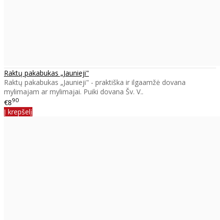
Raktų pakabukas „Jaunieji"
Raktų pakabukas „Jaunieji" - praktiška ir ilgaamžė dovana
mylimajam ar mylimajai. Puiki dovana Šv. V..
90
€8
Į krepšelį