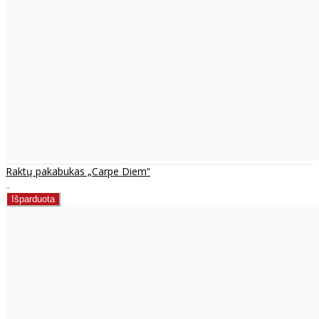
Raktų pakabukas „Carpe Diem“
..