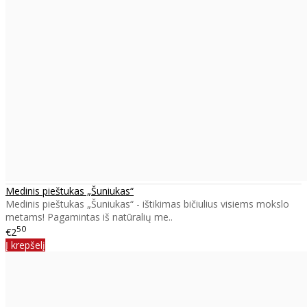
Medinis pieštukas „Šuniukas“
Medinis pieštukas „Šuniukas“ - ištikimas bičiulius visiems mokslo
metams! Pagamintas iš natūralių me..
50
€2
Į krepšelį