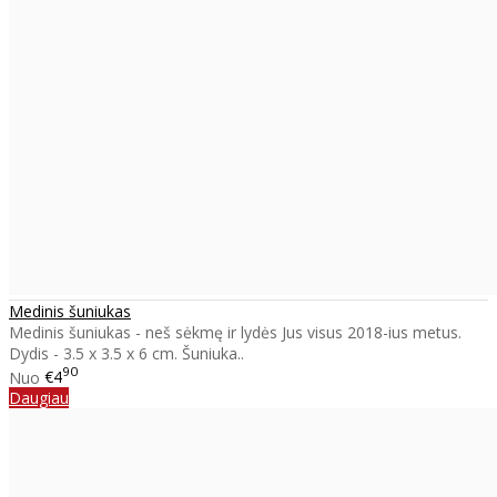
Medinis šuniukas
Medinis šuniukas - neš sėkmę ir lydės Jus visus 2018-ius metus.
Dydis - 3.5 x 3.5 x 6 cm. Šuniuka..
90
Nuo
€4
Daugiau