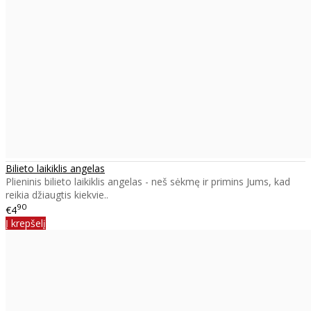
Bilieto laikiklis angelas
Plieninis bilieto laikiklis angelas - neš sėkmę ir primins Jums, kad
reikia džiaugtis kiekvie..
90
€4
Į krepšelį