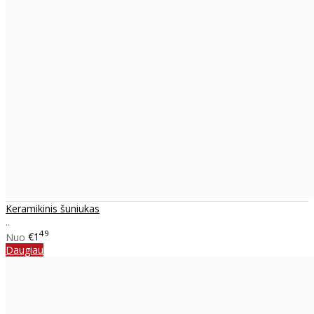
Keramikinis šuniukas
..
49
Nuo
€1
Daugiau