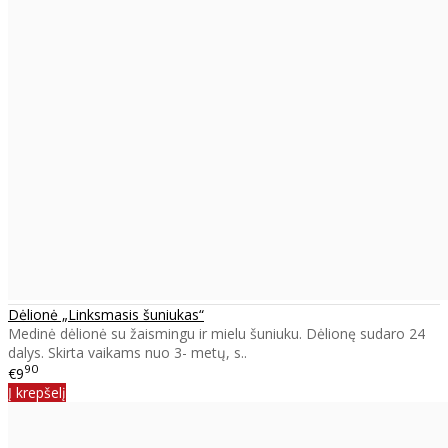
Dėlionė „Linksmasis šuniukas“
Medinė dėlionė su žaismingu ir mielu šuniuku. Dėlionę sudaro 24
dalys. Skirta vaikams nuo 3- metų, s..
90
€9
Į krepšelį