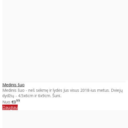
Medinis šuo
Medinis šuo - neš sėkmę ir lydės Jus visus 2018-ius metus. Dviejų
dydžių - 4.5x6cm ir 6x9cm. Šuni..
99
Nuo
€0
Daugiau