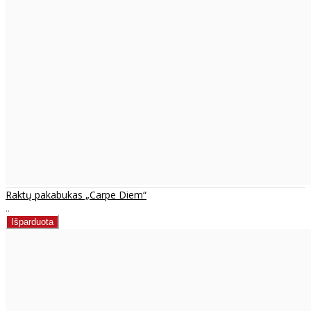
Raktų pakabukas „Carpe Diem“
..