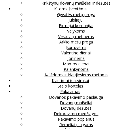
Krikštynų dovanų maišeliai ir dėžutės
Kitoms šventėms
Gyvatės metų proga
Jubiliejui
Pirmajai komunijai
Velykoms
Vestuvių metinėms
Arklio metų proga
Įkurtuvėms
Valentino dienai
Joninėms
Mamos dienai
Palankynoms
Kalėdoms ir Naujiesiems metams
Kvietimai ir atvirukai
Stalo kortelės
Pakavimas
Dovanos pakavimo paslauga
Dovanų maišeliai
Dovanų dėžutės
Dekoravimo medžiagos
Pakavimo popierius
Rėmeliai pinigams