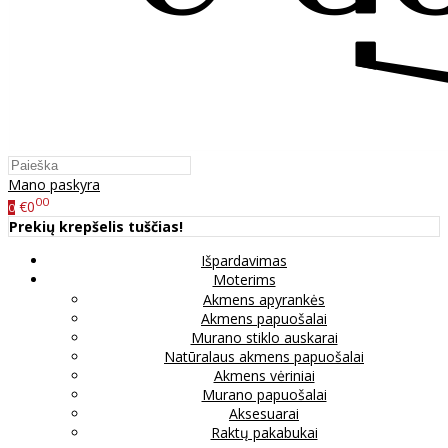
Mano paskyra
00
€0
0
Prekių krepšelis tuščias!
Išpardavimas
Moterims
Akmens apyrankės
Akmens papuošalai
Murano stiklo auskarai
Natūralaus akmens papuošalai
Akmens vėriniai
Murano papuošalai
Aksesuarai
Raktų pakabukai