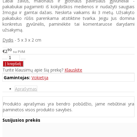
Labai žavūs, malonaus ir glotnaus paviršiaus gyvūnėliai -
pakabukai pagaminti iš kokybiškos medienos ir nudažyti saugiais
žmogui ir gamtai dažais. Neskirta vaikams iki 3 metų. Užsakyto
pakabuko rūšis parenkama atsitiktine tvarka. Jeigu Jus domina
konkretus gyvūnėlis, paminėkite tai komentaruose darydami
užsakymą.
Dydis
- 5 x 3 x 2 cm
90
€2
su PVM
Turite klausimų apie šią prekę?
Klauskite
Gamintojas:
Vokietija
Aprašymas
Produkto aprašymas yra bendro pobūdžio, jame nebūtinai yra
paminėtos visos produkto savybės.
Susijusios prekės