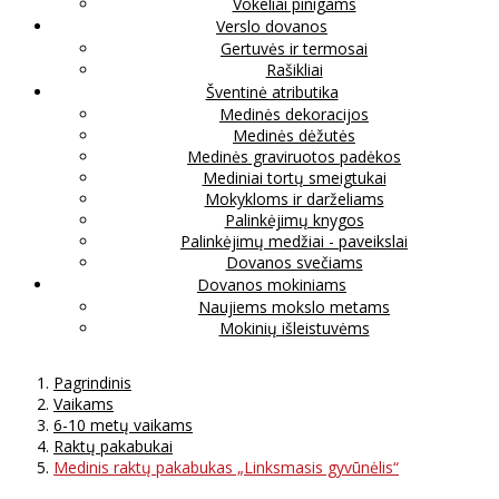
Vokeliai pinigams
Verslo dovanos
Gertuvės ir termosai
Rašikliai
Šventinė atributika
Medinės dekoracijos
Medinės dėžutės
Medinės graviruotos padėkos
Mediniai tortų smeigtukai
Mokykloms ir darželiams
Palinkėjimų knygos
Palinkėjimų medžiai - paveikslai
Dovanos svečiams
Dovanos mokiniams
Naujiems mokslo metams
Mokinių išleistuvėms
Pagrindinis
Vaikams
6-10 metų vaikams
Raktų pakabukai
Medinis raktų pakabukas „Linksmasis gyvūnėlis“