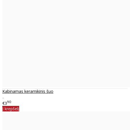
Kabinamas keramikinis šuo
..
90
€3
Į krepšelį