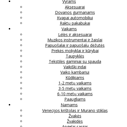
Vyrams
Aksesuarai
Dovanos gurmanams
Kvapai automobiliui
Raktų pakabukai
Vaikams
Lėlės ir aksesuarai
Muzikos instrumentai ir žaislai
Papuošalai ir papuošalų dėžutės
Prekės mokyklai ir kūrybai
Taupyklės
Tekstilės gaminiai su spauda
Vaikiški indai
Vaiko kambariui
Kūdikiams
1-2 metų vaikams
3-5 metų vaikams
6-10 metų vaikams
Paaugliams
Namams
Venecijos krištolas ir Murano stiklas
Žvakės
Žvakidės
Angelai sargai