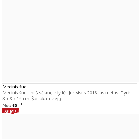
Medinis šuo
Medinis šuo - neš sėkmę ir lydės Jus visus 2018-ius metus. Dydis -
8 x 8 x 16 cm. Šuniukai dviejų..
90
Nuo
€8
Daugiau