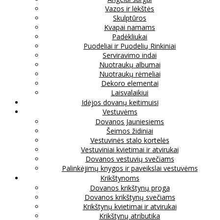
Vazos ir lėkštės
Skulptūros
Kvapai namams
Padėkliukai
Puodeliai ir Puodelių Rinkiniai
Serviravimo indai
Nuotraukų albumai
Nuotraukų rėmeliai
Dekoro elementai
Laisvalaikiui
Idėjos dovanų keitimuisi
Vestuvėms
Dovanos Jauniesiems
Šeimos židiniai
Vestuvinės stalo kortelės
Vestuviniai kvietimai ir atvirukai
Dovanos vestuvių svečiams
Palinkėjimų knygos ir paveikslai vestuvėms
Krikštynoms
Dovanos krikštynų proga
Dovanos krikštynų svečiams
Krikštynų kvietimai ir atvirukai
Krikštynų atributika