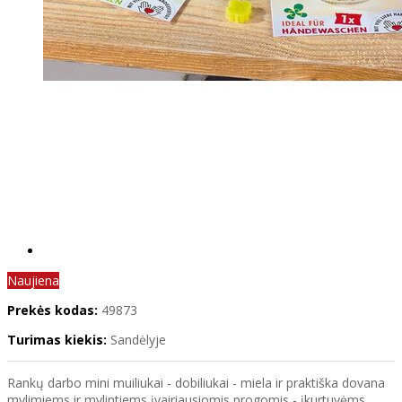
Naujiena
Prekės kodas:
49873
Turimas kiekis:
Sandėlyje
Rankų darbo mini muiliukai - dobiliukai - miela ir praktiška dovana
mylimiems ir mylintiems įvairiausiomis progomis - įkurtuvėms,