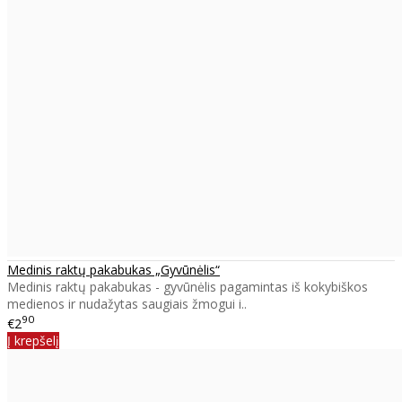
Medinis raktų pakabukas „Gyvūnėlis“
Medinis raktų pakabukas - gyvūnėlis pagamintas iš kokybiškos
medienos ir nudažytas saugiais žmogui i..
90
€2
Į krepšelį