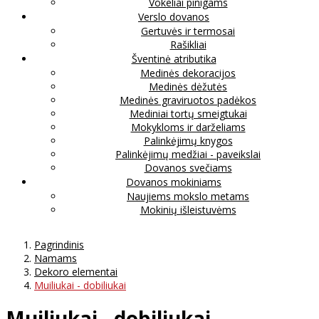
Vokeliai pinigams
Verslo dovanos
Gertuvės ir termosai
Rašikliai
Šventinė atributika
Medinės dekoracijos
Medinės dėžutės
Medinės graviruotos padėkos
Mediniai tortų smeigtukai
Mokykloms ir darželiams
Palinkėjimų knygos
Palinkėjimų medžiai - paveikslai
Dovanos svečiams
Dovanos mokiniams
Naujiems mokslo metams
Mokinių išleistuvėms
Pagrindinis
Namams
Dekoro elementai
Muiliukai - dobiliukai
Muiliukai - dobiliukai