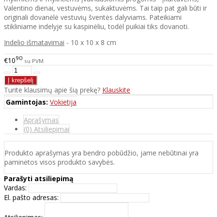
Valentino dienai, vestuvėms, sukaktuvėms. Tai taip pat gali būti ir
originali dovanėlė vestuvių šventės dalyviams. Pateikiami
stikliniame indelyje su kaspinėliu, todėl puikiai tiks dovanoti.
Indelio išmatavimai
- 10 x 10 x 8 cm
90
€10
su PVM
Turite klausimų apie šią prekę?
Klauskite
Gamintojas:
Vokietija
Aprašymas
(0) Atsiliepimai
Produkto aprašymas yra bendro pobūdžio, jame nebūtinai yra
paminėtos visos produkto savybės.
Parašyti atsiliepimą
Vardas:
El. pašto adresas: