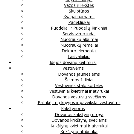
Vazos ir lėkštės
Skulptūros
Kvapai namams
Padėkliukai
Puodeliai ir Puodelių Rinkiniai
Serviravimo indai
Nuotraukų albumai
Nuotraukų rėmeliai
Dekoro elementai
Laisvalaikiui
Idėjos dovanų keitimuisi
Vestuvėms
Dovanos Jauniesiems
Šeimos židiniai
Vestuvinės stalo kortelės
Vestuviniai kvietimai ir atvirukai
Dovanos vestuvių svečiams
Palinkėjimų knygos ir paveikslai vestuvėms
Krikštynoms
Dovanos krikštynų proga
Dovanos krikštynų svečiams
Krikštynų kvietimai ir atvirukai
Krikštynų atributika