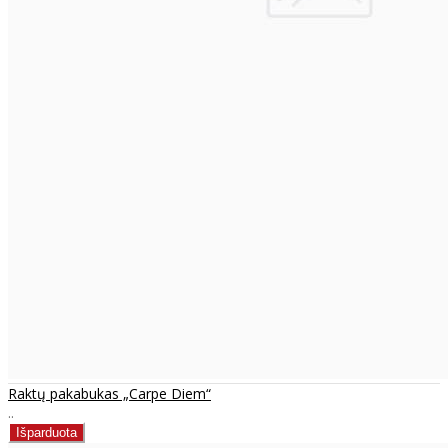
Raktų pakabukas „Carpe Diem“
..