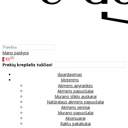
Mano paskyra
00
€0
0
Prekių krepšelis tuščias!
Išpardavimas
Moterims
Akmens apyrankės
Akmens papuošalai
Murano stiklo auskarai
Natūralaus akmens papuošalai
Akmens vėriniai
Murano papuošalai
Aksesuarai
Raktų pakabukai