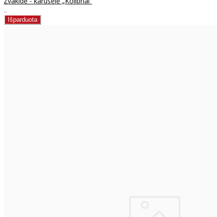
Žvakidė - karuselė „Kolibriai“
..