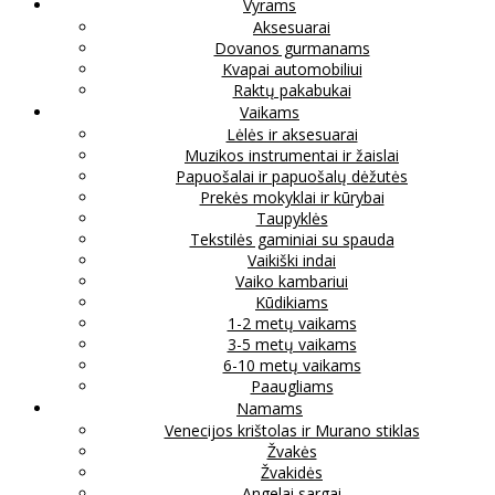
Vyrams
Aksesuarai
Dovanos gurmanams
Kvapai automobiliui
Raktų pakabukai
Vaikams
Lėlės ir aksesuarai
Muzikos instrumentai ir žaislai
Papuošalai ir papuošalų dėžutės
Prekės mokyklai ir kūrybai
Taupyklės
Tekstilės gaminiai su spauda
Vaikiški indai
Vaiko kambariui
Kūdikiams
1-2 metų vaikams
3-5 metų vaikams
6-10 metų vaikams
Paaugliams
Namams
Venecijos krištolas ir Murano stiklas
Žvakės
Žvakidės
Angelai sargai