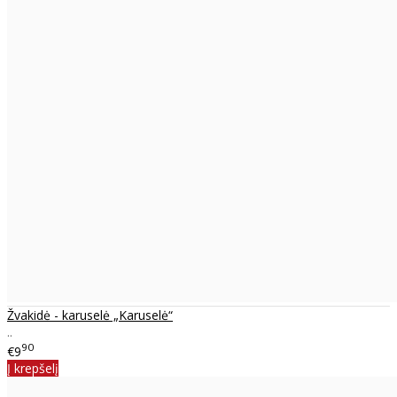
Žvakidė - karuselė „Karuselė“
..
90
€9
Į krepšelį