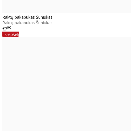
Raktų pakabukas Šuniukas
Raktų pakabukas Šuniukas ..
90
€7
Į krepšelį