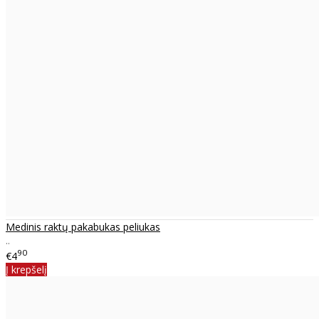
Medinis raktų pakabukas peliukas
..
90
€4
Į krepšelį