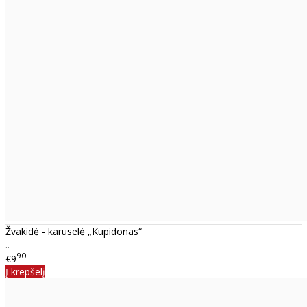
Žvakidė - karuselė „Kupidonas“
..
90
€9
Į krepšelį