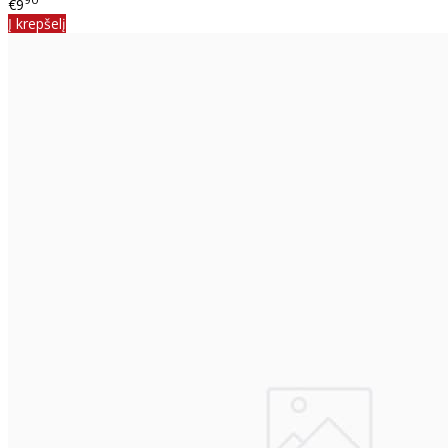
€9
Į krepšelį