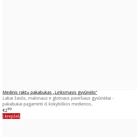
Medinis raktų pakabukas „Linksmasis gyvūnėlis“
Labai žavūs, malonaus ir glotnaus paviršiaus gyvūnėliai -
pakabukai pagaminti iš kokybiškos medienos..
90
€2
Į krepšelį