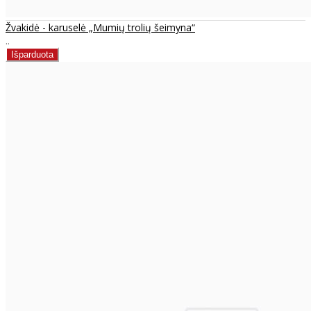
Žvakidė - karuselė „Mumių trolių šeimyna“
..