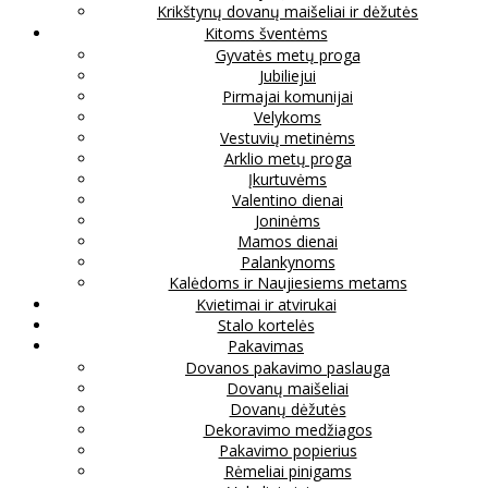
Krikštynų dovanų maišeliai ir dėžutės
Kitoms šventėms
Gyvatės metų proga
Jubiliejui
Pirmajai komunijai
Velykoms
Vestuvių metinėms
Arklio metų proga
Įkurtuvėms
Valentino dienai
Joninėms
Mamos dienai
Palankynoms
Kalėdoms ir Naujiesiems metams
Kvietimai ir atvirukai
Stalo kortelės
Pakavimas
Dovanos pakavimo paslauga
Dovanų maišeliai
Dovanų dėžutės
Dekoravimo medžiagos
Pakavimo popierius
Rėmeliai pinigams