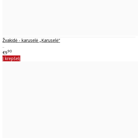
Žvakidė - karuselė „Karuselė“
..
90
€9
Į krepšelį