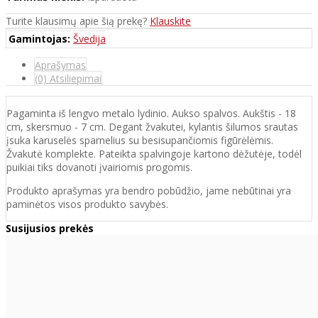
Turite klausimų apie šią prekę?
Klauskite
Gamintojas:
Švedija
Aprašymas
(0) Atsiliepimai
Pagaminta iš lengvo metalo lydinio. Aukso spalvos. Aukštis - 18
cm, skersmuo - 7 cm. Degant žvakutei, kylantis šilumos srautas
įsuka karuselės sparnelius su besisupančiomis figūrėlėmis.
Žvakutė komplekte. Pateikta spalvingoje kartono dėžutėje, todėl
puikiai tiks dovanoti įvairiomis progomis.
Produkto aprašymas yra bendro pobūdžio, jame nebūtinai yra
paminėtos visos produkto savybės.
Susijusios prekės