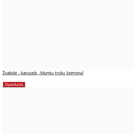
Žvakidė - karuselė „Mumių trolių šeimyna“
..