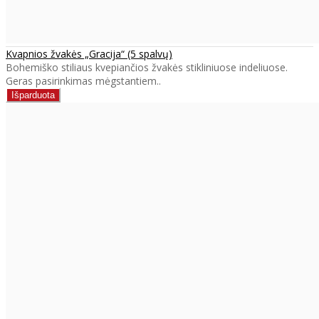
Kvapnios žvakės „Gracija“ (5 spalvų)
Bohemiško stiliaus kvepiančios žvakės stikliniuose indeliuose.
Geras pasirinkimas mėgstantiem..