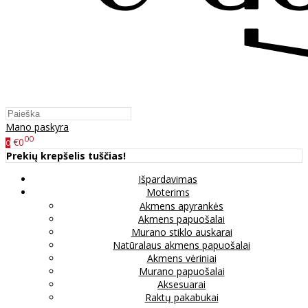
Mano paskyra
00
€0
0
Prekių krepšelis tuščias!
Išpardavimas
Moterims
Akmens apyrankės
Akmens papuošalai
Murano stiklo auskarai
Natūralaus akmens papuošalai
Akmens vėriniai
Murano papuošalai
Aksesuarai
Raktų pakabukai