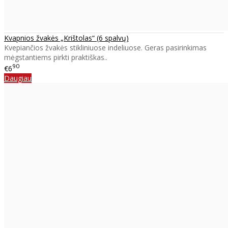
Kvapnios žvakės „Krištolas“ (6 spalvų)
Kvepiančios žvakės stikliniuose indeliuose. Geras pasirinkimas
mėgstantiems pirkti praktiškas..
90
€6
Daugiau