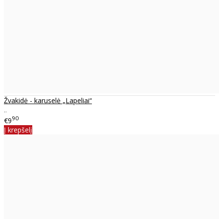
Žvakidė - karuselė „Lapeliai“
..
90
€9
Į krepšelį