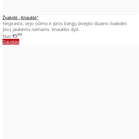
Žvakidė „Kriauklė“
Neįprasto, vėjo ošimo ir jūros bangų įkvėpto dizaino žvakidės
Jūsų jaukiems namams. Kriauklės dyd..
90
Nuo
€5
Daugiau