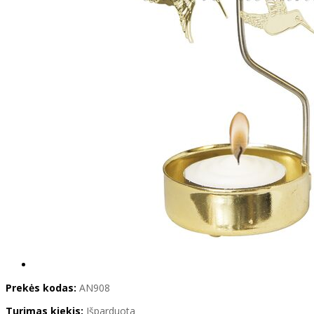
Prekės kodas:
AN908
Turimas kiekis:
Išparduota