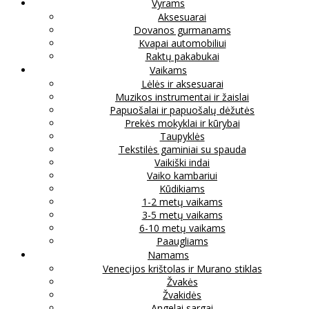
Vyrams
Aksesuarai
Dovanos gurmanams
Kvapai automobiliui
Raktų pakabukai
Vaikams
Lėlės ir aksesuarai
Muzikos instrumentai ir žaislai
Papuošalai ir papuošalų dėžutės
Prekės mokyklai ir kūrybai
Taupyklės
Tekstilės gaminiai su spauda
Vaikiški indai
Vaiko kambariui
Kūdikiams
1-2 metų vaikams
3-5 metų vaikams
6-10 metų vaikams
Paaugliams
Namams
Venecijos krištolas ir Murano stiklas
Žvakės
Žvakidės
Angelai sargai