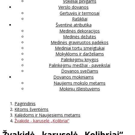
Vokeliai pinigams
Verslo dovanos
Gertuvės ir termosai
Rašikliai
Šventinė atributika
Medinės dekoracijos
Medinės dėžutės
Medinės graviruotos padėkos
Mediniai tortų smeigtukai
Mokykloms ir darželiams
Palinkėjimų knygos
Palinkėjimų medžiai - paveikslai
Dovanos svečiams
Dovanos mokiniams
Naujiems mokslo metams
Mokinių išleistuvėms
Pagrindinis
Kitoms šventėms
Kalėdoms ir Naujiesiems metams
Žvakidė - karuselė „Kolibriai“
Žvakidė - karuselė „Kolibriai“