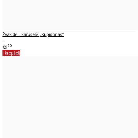
Žvakidė - karuselė „Kupidonas“
..
90
€9
Į krepšelį