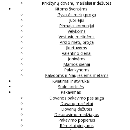
Krikštynų dovanų maišeliai ir dėžutės
Kitoms šventėms
Gyvatės metų proga
Jubiliejui
Pirmajai komunijai
Velykoms
Vestuvių metinėms
Arklio metų proga
Įkurtuvėms
Valentino dienai
Joninėms
Mamos dienai
Palankynoms
Kalėdoms ir Naujiesiems metams
Kvietimai ir atvirukai
Stalo kortelės
Pakavimas
Dovanos pakavimo paslauga
Dovanų maišeliai
Dovanų dėžutės
Dekoravimo medžiagos
Pakavimo popierius
Rėmeliai pinigams