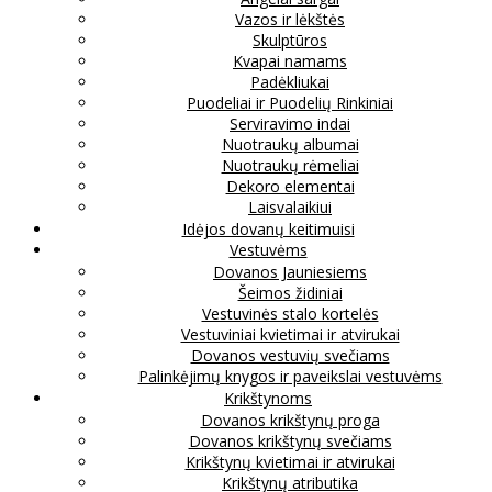
Vazos ir lėkštės
Skulptūros
Kvapai namams
Padėkliukai
Puodeliai ir Puodelių Rinkiniai
Serviravimo indai
Nuotraukų albumai
Nuotraukų rėmeliai
Dekoro elementai
Laisvalaikiui
Idėjos dovanų keitimuisi
Vestuvėms
Dovanos Jauniesiems
Šeimos židiniai
Vestuvinės stalo kortelės
Vestuviniai kvietimai ir atvirukai
Dovanos vestuvių svečiams
Palinkėjimų knygos ir paveikslai vestuvėms
Krikštynoms
Dovanos krikštynų proga
Dovanos krikštynų svečiams
Krikštynų kvietimai ir atvirukai
Krikštynų atributika