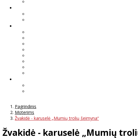
Pagrindinis
Moterims
Žvakidė - karuselė „Mumių trolių šeimyna“
Žvakidė - karuselė „Mumių trol