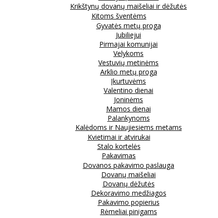
Krikštynų dovanų maišeliai ir dėžutės
Kitoms šventėms
Gyvatės metų proga
Jubiliejui
Pirmajai komunijai
Velykoms
Vestuvių metinėms
Arklio metų proga
Įkurtuvėms
Valentino dienai
Joninėms
Mamos dienai
Palankynoms
Kalėdoms ir Naujiesiems metams
Kvietimai ir atvirukai
Stalo kortelės
Pakavimas
Dovanos pakavimo paslauga
Dovanų maišeliai
Dovanų dėžutės
Dekoravimo medžiagos
Pakavimo popierius
Rėmeliai pinigams