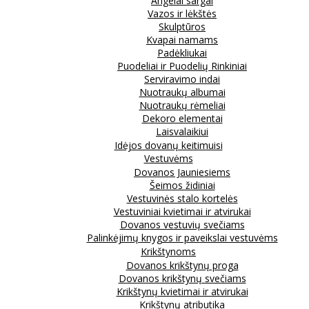
Angelai sargai
Vazos ir lėkštės
Skulptūros
Kvapai namams
Padėkliukai
Puodeliai ir Puodelių Rinkiniai
Serviravimo indai
Nuotraukų albumai
Nuotraukų rėmeliai
Dekoro elementai
Laisvalaikiui
Idėjos dovanų keitimuisi
Vestuvėms
Dovanos Jauniesiems
Šeimos židiniai
Vestuvinės stalo kortelės
Vestuviniai kvietimai ir atvirukai
Dovanos vestuvių svečiams
Palinkėjimų knygos ir paveikslai vestuvėms
Krikštynoms
Dovanos krikštynų proga
Dovanos krikštynų svečiams
Krikštynų kvietimai ir atvirukai
Krikštynų atributika