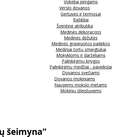
Vokeliai pinigams
Verslo dovanos
Gertuvės ir termosai
Rašikliai
Šventinė atributika
Medinės dekoracijos
Medinės dėžutės
Medinės graviruotos padėkos
Mediniai tortų smeigtukai
Mokykloms ir darželiams
Palinkėjimų knygos
Palinkėjimų medžiai - paveikslai
Dovanos svečiams
Dovanos mokiniams
Naujiems mokslo metams
Mokinių išleistuvėms
ių šeimyna“