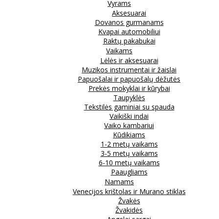
Vyrams
Aksesuarai
Dovanos gurmanams
Kvapai automobiliui
Raktų pakabukai
Vaikams
Lėlės ir aksesuarai
Muzikos instrumentai ir žaislai
Papuošalai ir papuošalų dėžutės
Prekės mokyklai ir kūrybai
Taupyklės
Tekstilės gaminiai su spauda
Vaikiški indai
Vaiko kambariui
Kūdikiams
1-2 metų vaikams
3-5 metų vaikams
6-10 metų vaikams
Paaugliams
Namams
Venecijos krištolas ir Murano stiklas
Žvakės
Žvakidės