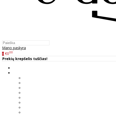
Mano paskyra
00
€0
0
Prekių krepšelis tuščias!