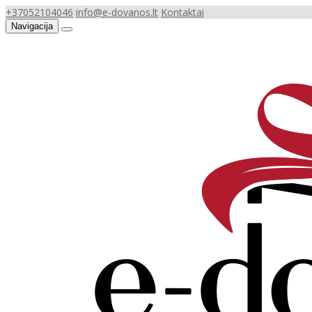
+37052104046
info@e-dovanos.lt
Kontaktai
Navigacija