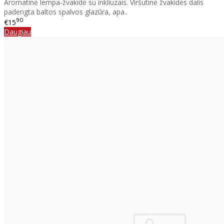
Aromatinė lempa-žvakidė su inkliuzais. Viršutinė žvakidės dalis
padengta baltos spalvos glazūra, apa..
90
€15
Daugiau