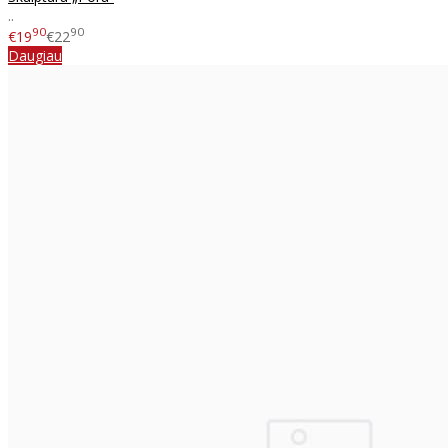
..
90
90
€19
€22
Daugiau