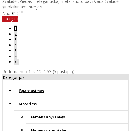
Žvakidė „Žiedas“ - elegantiška, metalizuoto paviršiaus žvakidė
šiuolaikiniam interjerui ..
90
Nuo
€12
Daugiau
1
2
3
4
5
>
>|
Rodoma nuo 1 iki 12 iš 53 (5 puslapių)
Kategorijos
Išpardavimas
Moterims
Akmens apyrankės
Akmens papuošalai