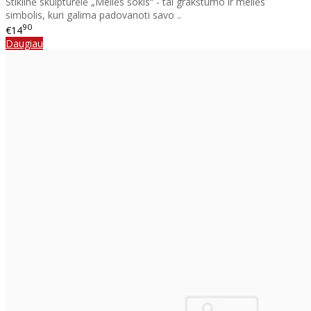
Stiklinė skulpturėlė „Meilės šokis“ - tai grakštumo ir meilės
simbolis, kuri galima padovanoti savo ..
90
€14
Daugiau