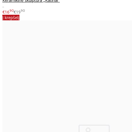
Keramikinė skulptūra „Katinai"
..
90
90
€16
€19
Į krepšelį