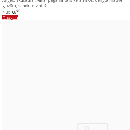
Angelo skulptūra „Alina“ pagaminta iš keramikos, dengta matine
glazūra, sendinto vintaži..
90
Nuo
€6
Daugiau