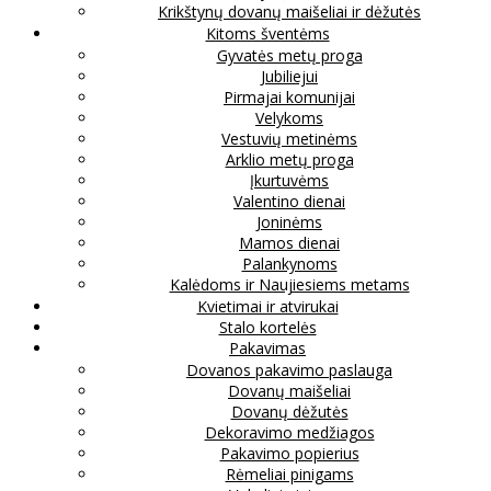
Krikštynų dovanų maišeliai ir dėžutės
Kitoms šventėms
Gyvatės metų proga
Jubiliejui
Pirmajai komunijai
Velykoms
Vestuvių metinėms
Arklio metų proga
Įkurtuvėms
Valentino dienai
Joninėms
Mamos dienai
Palankynoms
Kalėdoms ir Naujiesiems metams
Kvietimai ir atvirukai
Stalo kortelės
Pakavimas
Dovanos pakavimo paslauga
Dovanų maišeliai
Dovanų dėžutės
Dekoravimo medžiagos
Pakavimo popierius
Rėmeliai pinigams