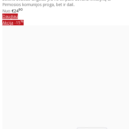
Pirmosios komunijos proga, bet ir dail..
90
Nuo
€24
Daugiau
%
Akcija
-15