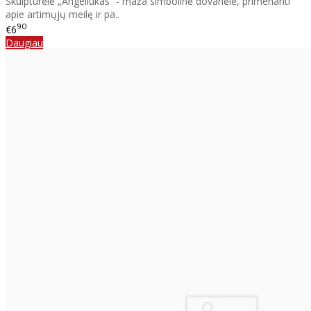
Skulptūrėlė „Angeliukas“ - maža simbolinė dovanėlė, primenanti
apie artimųjų meilę ir pa..
90
€6
Daugiau