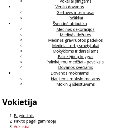
Vokeliai pinigams
Verslo dovanos
Gertuvės ir termosai
Rašikliai
Šventinė atributika
Medinės dekoracijos
Medinės dėžutės
Medinės graviruotos padėkos
Mediniai tortų smeigtukai
Mokykloms ir darželiams
Palinkėjimų knygos
Palinkėjimų medžiai - paveikslai
Dovanos svečiams
Dovanos mokiniams
Naujiems mokslo metams
Mokinių išleistuvėms
Vokietija
Pagrindinis
Pirkite pagal gamintoją
Vokietija