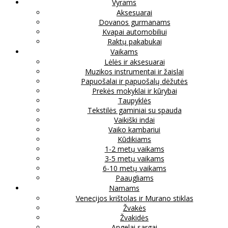
Vyrams
Aksesuarai
Dovanos gurmanams
Kvapai automobiliui
Raktų pakabukai
Vaikams
Lėlės ir aksesuarai
Muzikos instrumentai ir žaislai
Papuošalai ir papuošalų dėžutės
Prekės mokyklai ir kūrybai
Taupyklės
Tekstilės gaminiai su spauda
Vaikiški indai
Vaiko kambariui
Kūdikiams
1-2 metų vaikams
3-5 metų vaikams
6-10 metų vaikams
Paaugliams
Namams
Venecijos krištolas ir Murano stiklas
Žvakės
Žvakidės
Angelai sargai