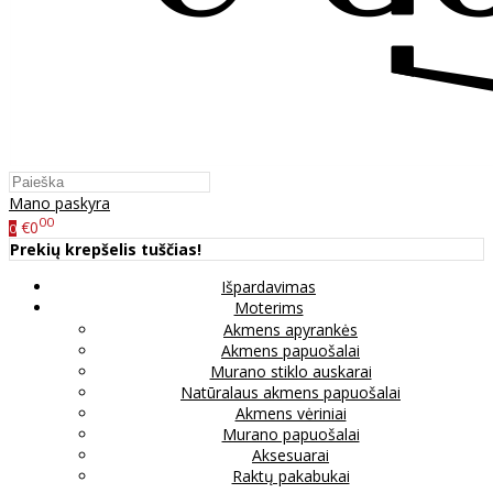
Mano paskyra
00
€0
0
Prekių krepšelis tuščias!
Išpardavimas
Moterims
Akmens apyrankės
Akmens papuošalai
Murano stiklo auskarai
Natūralaus akmens papuošalai
Akmens vėriniai
Murano papuošalai
Aksesuarai
Raktų pakabukai