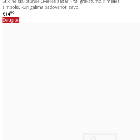
Stiklinė skulpturėlė „Meilės saitai“ - tai grakštumo ir meilės
simbolis, kuri galima padovanoti savo..
90
€14
Daugiau