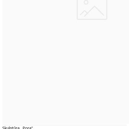
Skulptūra „Pora“