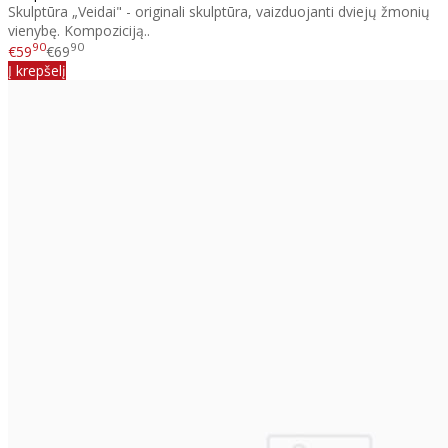
Skulptūra „Veidai" - originali skulptūra, vaizduojanti dviejų žmonių
vienybę. Kompoziciją..
90
90
€59
€69
Į krepšelį