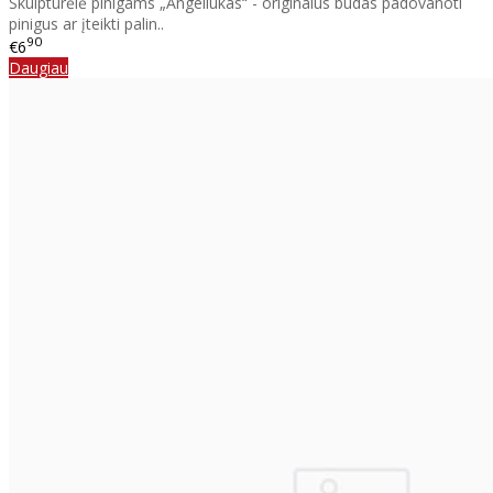
Skulptūrėlė pinigams „Angeliukas“ - originalus būdas padovanoti
pinigus ar įteikti palin..
90
€6
Daugiau