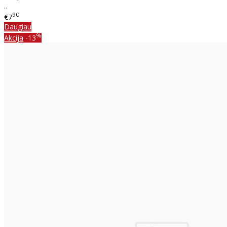
..
90
€7
Daugiau
%
Akcija
-13