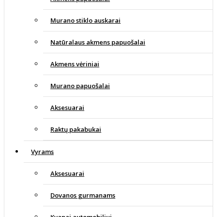
Murano stiklo auskarai
Natūralaus akmens papuošalai
Akmens vėriniai
Murano papuošalai
Aksesuarai
Raktų pakabukai
Vyrams
Aksesuarai
Dovanos gurmanams