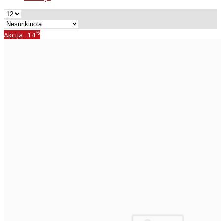
%
Akcija
-14