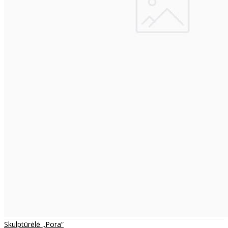
Skulptūrėlė „Pora“