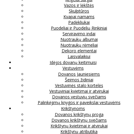
Vazos ir lėkštės
Skulptūros
Kvapai namams
Padėkliukai
Puodeliai ir Puodelių Rinkiniai
Serviravimo indai
Nuotraukų albumai
Nuotraukų rėmeliai
Dekoro elementai
Laisvalaikiui
Idėjos dovanų keitimuisi
Vestuvėms
Dovanos Jauniesiems
Šeimos židiniai
Vestuvinės stalo kortelės
Vestuviniai kvietimai ir atvirukai
Dovanos vestuvių svečiams
Palinkėjimų knygos ir paveikslai vestuvėms
Krikštynoms
Dovanos krikštynų proga
Dovanos krikštynų svečiams
Krikštynų kvietimai ir atvirukai
Krikštynų atributika