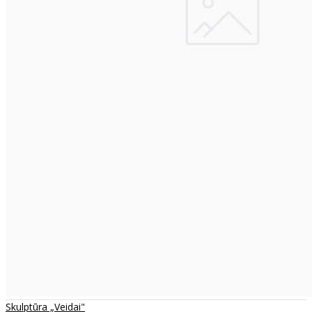
Skulptūra „Veidai"