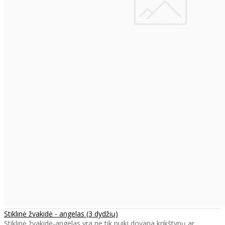
Stiklinė žvakidė - angelas (3 dydžių)
Stiklinė žvakidė-angelas yra ne tik puiki dovana krikštynų ar