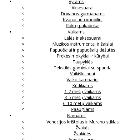
Vyrams
Aksesuarai
Dovanos gurmanams
Kvapai automobiliui
Raktų pakabukai
Vaikams
Lėlės ir aksesuarai
Muzikos instrumentai ir žaislai
Papuošalai ir papuošalų dėžutės
Prekės mokyklai ir kūrybai
Taupyklės
Tekstilės gaminiai su spauda
Vaikiški indai
Vaiko kambariui
Kūdikiams
1-2 metų vaikams
3-5 metų vaikams
6-10 metų vaikams
Paaugliams
Namams
Venecijos krištolas ir Murano stiklas
Žvakės
Žvakidės
Angelai sargai