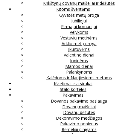
Krikštynų dovanų maišeliai ir dėžutės
Kitoms šventėms
Gyvatės metų proga
Jubiliejui
Pirmajai komunijai
Velykoms
Vestuvių metinėms
Arklio metų proga
Įkurtuvėms
Valentino dienai
Joninėms
Mamos dienai
Palankynoms
Kalėdoms ir Naujiesiems metams
Kvietimai ir atvirukai
Stalo kortelės
Pakavimas
Dovanos pakavimo paslauga
Dovanų maišeliai
Dovanų dėžutės
Dekoravimo medžiagos
Pakavimo popierius
Rėmeliai pinigams