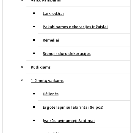
Vaiko kambariui
Laikrodžiai
Pakabinamos dekoracijos ir žaislai
Rėmeliai
Sienų ir durų dekoracijos
Kūdikiams
1-2 metų vaikams
Dėlionės
Ergoterapiniai labirintai (kilpos)
Įvairūs lavinamieji žaidimai