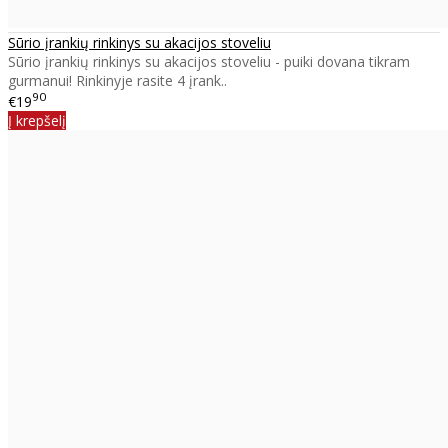
Sūrio įrankių rinkinys su akacijos stoveliu
Sūrio įrankių rinkinys su akacijos stoveliu - puiki dovana tikram
gurmanui! Rinkinyje rasite 4 įrank..
90
€19
Į krepšelį