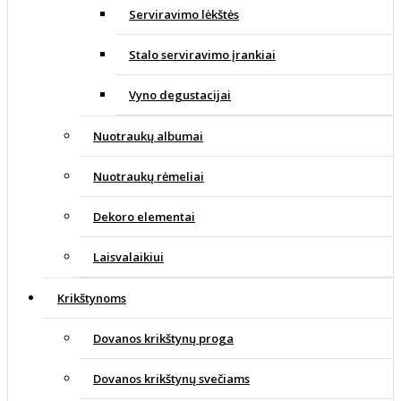
Serviravimo lėkštės
Stalo serviravimo įrankiai
Vyno degustacijai
Nuotraukų albumai
Nuotraukų rėmeliai
Dekoro elementai
Laisvalaikiui
Krikštynoms
Dovanos krikštynų proga
Dovanos krikštynų svečiams