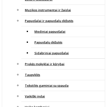
Muzikos instrumentai ir žaislai
Papuošalai ir papuošalų dėžutės
Mediniai papuošalai
Papuošalų dėžutės
Sidabriniai papuošalai
Prekės mokyklai ir kūrybai
Taupyklės
Tekstilės gaminiai su spauda
Vaikiški indai