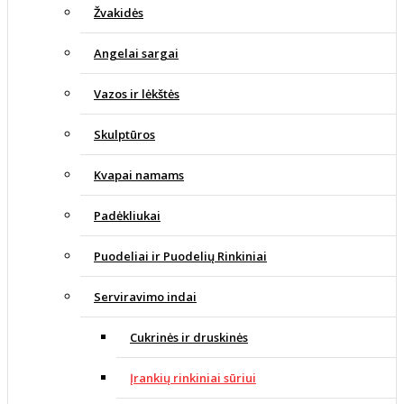
Žvakidės
Angelai sargai
Vazos ir lėkštės
Skulptūros
Kvapai namams
Padėkliukai
Puodeliai ir Puodelių Rinkiniai
Serviravimo indai
Cukrinės ir druskinės
Įrankių rinkiniai sūriui