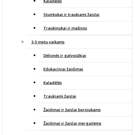
Kaladėlės
Stumtukai ir traukiami žaislai
Traukinukai ir mašinos
3-5 metų vaikams
Dėlionės ir galvosūkiai
Edukaciniai žaidimai
Kaladėlės
Traukiami žaislai
Žaidimai ir žaislai berniukams
Žaidimai ir žaislai mergaitėms