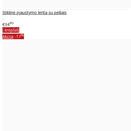
Stiklinė pjaustymo lenta su peiliais
..
90
€34
Į krepšelį
%
Akcija
-17