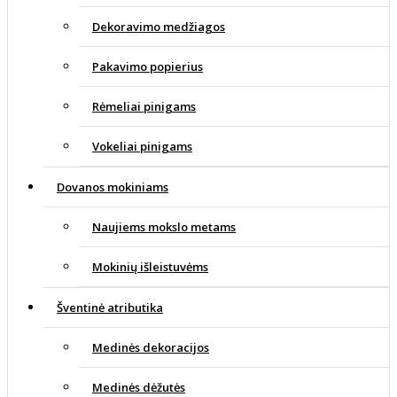
Dekoravimo medžiagos
Pakavimo popierius
Rėmeliai pinigams
Vokeliai pinigams
Dovanos mokiniams
Naujiems mokslo metams
Mokinių išleistuvėms
Šventinė atributika
Medinės dekoracijos
Medinės dėžutės