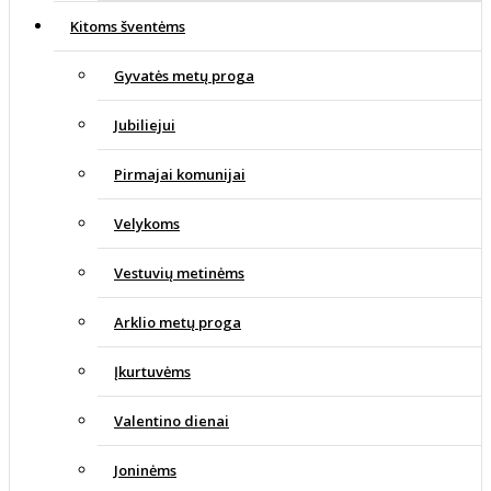
Kitoms šventėms
Gyvatės metų proga
Jubiliejui
Pirmajai komunijai
Velykoms
Vestuvių metinėms
Arklio metų proga
Įkurtuvėms
Valentino dienai
Joninėms