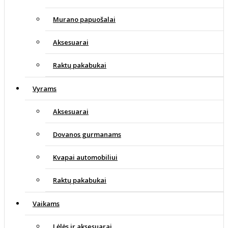
Murano papuošalai
Aksesuarai
Raktų pakabukai
Vyrams
Aksesuarai
Dovanos gurmanams
Kvapai automobiliui
Raktų pakabukai
Vaikams
Lėlės ir aksesuarai