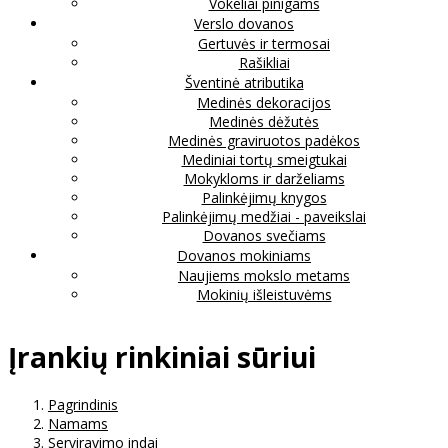
Vokeliai pinigams
Verslo dovanos
Gertuvės ir termosai
Rašikliai
Šventinė atributika
Medinės dekoracijos
Medinės dėžutės
Medinės graviruotos padėkos
Mediniai tortų smeigtukai
Mokykloms ir darželiams
Palinkėjimų knygos
Palinkėjimų medžiai - paveikslai
Dovanos svečiams
Dovanos mokiniams
Naujiems mokslo metams
Mokinių išleistuvėms
Įrankių rinkiniai sūriui
Pagrindinis
Namams
Serviravimo indai