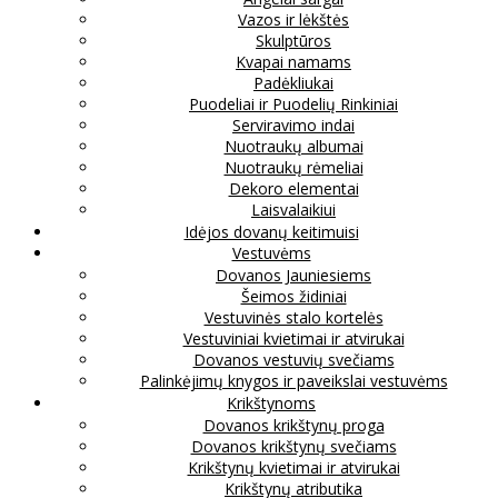
Vazos ir lėkštės
Skulptūros
Kvapai namams
Padėkliukai
Puodeliai ir Puodelių Rinkiniai
Serviravimo indai
Nuotraukų albumai
Nuotraukų rėmeliai
Dekoro elementai
Laisvalaikiui
Idėjos dovanų keitimuisi
Vestuvėms
Dovanos Jauniesiems
Šeimos židiniai
Vestuvinės stalo kortelės
Vestuviniai kvietimai ir atvirukai
Dovanos vestuvių svečiams
Palinkėjimų knygos ir paveikslai vestuvėms
Krikštynoms
Dovanos krikštynų proga
Dovanos krikštynų svečiams
Krikštynų kvietimai ir atvirukai
Krikštynų atributika