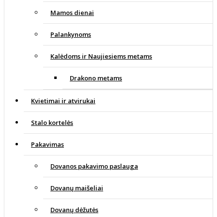
Mamos dienai
Palankynoms
Kalėdoms ir Naujiesiems metams
Drakono metams
Kvietimai ir atvirukai
Stalo kortelės
Pakavimas
Dovanos pakavimo paslauga
Dovanų maišeliai
Dovanų dėžutės