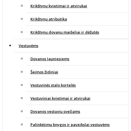
Krikštynų kvietimai ir atvirukai
Krikštynų atributika
Krikštynų dovanų maišeliai ir dėžutės
Vestuvėms
Dovanos Jauniesiems
Šeimos židiniai
Vestuvinės stalo kortelės
Vestuviniai kvietimai ir atvirukai
Dovanos vestuvių svečiams
Palinkėjimų knygos ir paveikslai vestuvėms