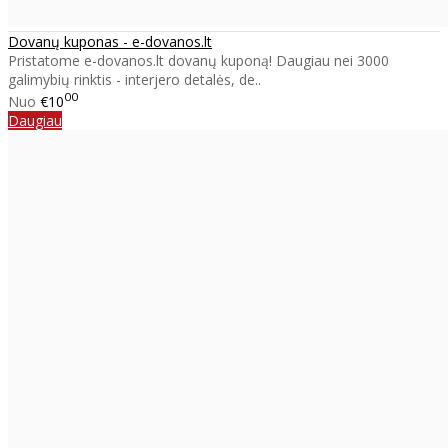
Dovanų kuponas - e-dovanos.lt
Pristatome e-dovanos.lt dovanų kuponą! Daugiau nei 3000
galimybių rinktis - interjero detalės, de..
00
Nuo
€10
Daugiau