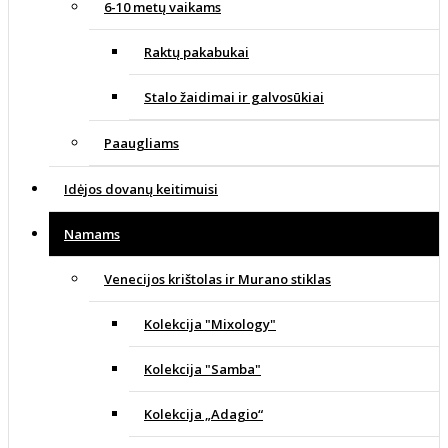
6-10 metų vaikams
Raktų pakabukai
Stalo žaidimai ir galvosūkiai
Paaugliams
Idėjos dovanų keitimuisi
Namams
Venecijos krištolas ir Murano stiklas
Kolekcija "Mixology"
Kolekcija "Samba"
Kolekcija „Adagio“