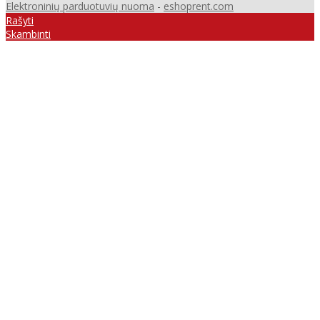
Elektroninių parduotuvių nuoma
-
eshoprent.com
Rašyti
Skambinti