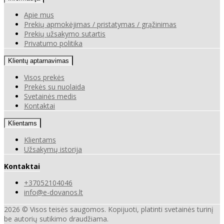
Apie mus
Prekių apmokėjimas / pristatymas / grąžinimas
Prekių užsakymo sutartis
Privatumo politika
Klientų aptarnavimas
Visos prekės
Prekės su nuolaida
Svetainės medis
Kontaktai
Klientams
Klientams
Užsakymų istorija
Kontaktai
+37052104046
info@e-dovanos.lt
2026 © Visos teisės saugomos. Kopijuoti, platinti svetainės turinį
be autorių sutikimo draudžiama.