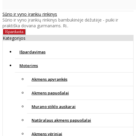
Sūrio ir vyno įrankių rinkinys
Sūrio ir vyno įrankių rinkinys bambukinėje dėžutėje - puiki ir
praktiška dovana gurmanams. Ri..
Kategorijos
Išpardavimas
Moterims
Akmens apyrankės
Akmens papuošalai
Murano stiklo auskarai
Natūralaus akmens papuošalai
Akmens vėriniai