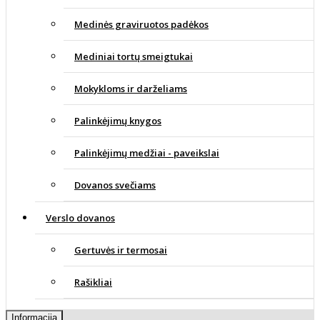
Medinės graviruotos padėkos
Mediniai tortų smeigtukai
Mokykloms ir darželiams
Palinkėjimų knygos
Palinkėjimų medžiai - paveikslai
Dovanos svečiams
Verslo dovanos
Gertuvės ir termosai
Rašikliai
Informacija