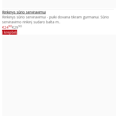
Rinkinys sūrio serviravimui
Rinkinys sūrio serviravimui - puiki dovana tikram gurmanui. Sūrio
serviravimo rinkinį sudaro balta m..
90
90
€24
€29
Į krepšelį