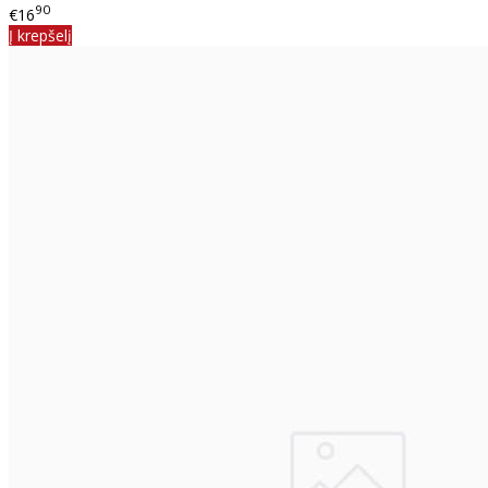
90
€16
Į krepšelį