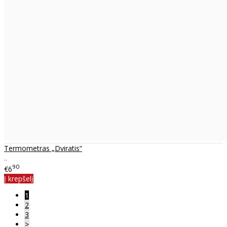
Termometras „Dviratis“
..
90
€6
Į krepšelį
1
2
3
>