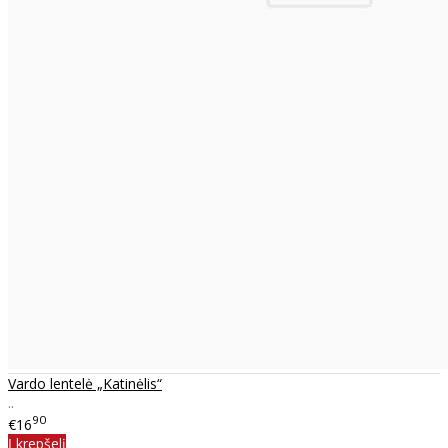
Vardo lentelė „Katinėlis“
..
90
€16
Į krepšelį