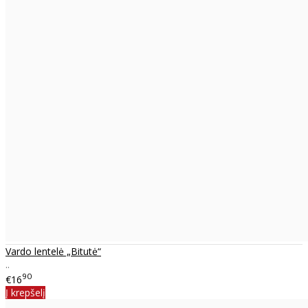
Vardo lentelė „Bitutė“
..
90
€16
Į krepšelį