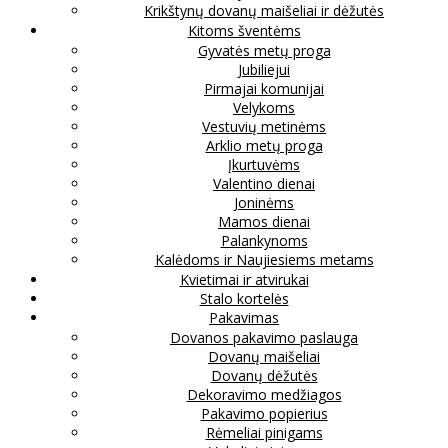
Krikštynų dovanų maišeliai ir dėžutės
Kitoms šventėms
Gyvatės metų proga
Jubiliejui
Pirmajai komunijai
Velykoms
Vestuvių metinėms
Arklio metų proga
Įkurtuvėms
Valentino dienai
Joninėms
Mamos dienai
Palankynoms
Kalėdoms ir Naujiesiems metams
Kvietimai ir atvirukai
Stalo kortelės
Pakavimas
Dovanos pakavimo paslauga
Dovanų maišeliai
Dovanų dėžutės
Dekoravimo medžiagos
Pakavimo popierius
Rėmeliai pinigams