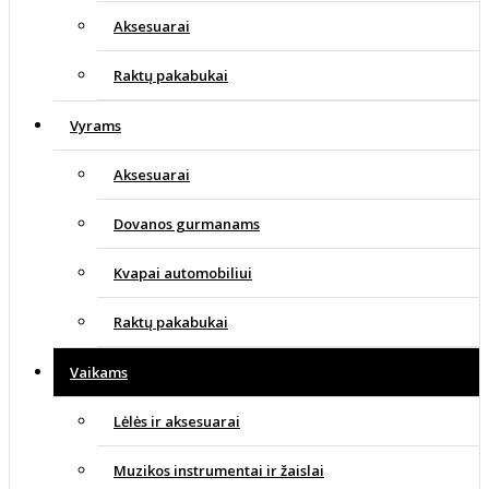
Aksesuarai
Raktų pakabukai
Vyrams
Aksesuarai
Dovanos gurmanams
Kvapai automobiliui
Raktų pakabukai
Vaikams
Lėlės ir aksesuarai
Muzikos instrumentai ir žaislai