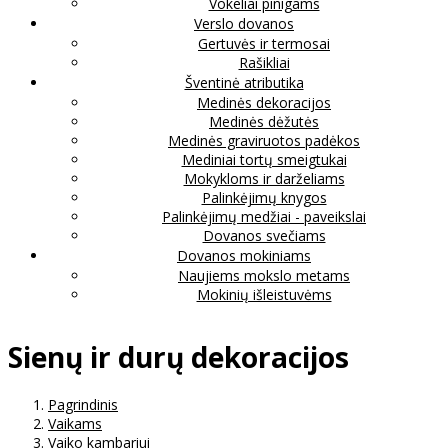
Vokeliai pinigams
Verslo dovanos
Gertuvės ir termosai
Rašikliai
Šventinė atributika
Medinės dekoracijos
Medinės dėžutės
Medinės graviruotos padėkos
Mediniai tortų smeigtukai
Mokykloms ir darželiams
Palinkėjimų knygos
Palinkėjimų medžiai - paveikslai
Dovanos svečiams
Dovanos mokiniams
Naujiems mokslo metams
Mokinių išleistuvėms
Sienų ir durų dekoracijos
Pagrindinis
Vaikams
Vaiko kambariui