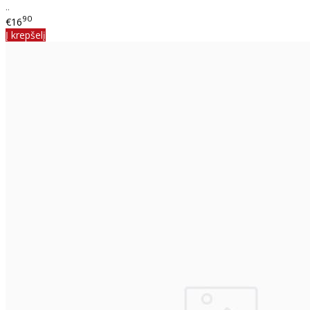
..
90
€16
Į krepšelį