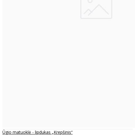
Ūgio matuoklė - lipdukas „Krepšinis“