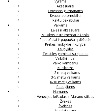
Vyrams
Aksesuarai
Dovanos gurmanams
Kvapai automobiliui
Raktų pakabukai
Vaikams
Lėlės ir aksesuarai
Muzikos instrumentai ir žaislai
Papuošalai ir papuošalų dėžutės
Prekės mokyklai ir kūrybai
Taupyklės
Tekstilės gaminiai su spauda
Vaikiški indai
Vaiko kambariui
Kūdikiams
1-2 metų vaikams
3-5 metų vaikams
6-10 metų vaikams
Paaugliams
Namams
Venecijos krištolas ir Murano stiklas
Žvakės
Žvakidės
Angelai sargai