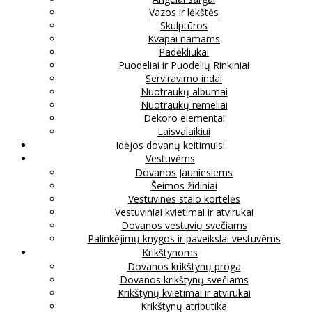
Vazos ir lėkštės
Skulptūros
Kvapai namams
Padėkliukai
Puodeliai ir Puodelių Rinkiniai
Serviravimo indai
Nuotraukų albumai
Nuotraukų rėmeliai
Dekoro elementai
Laisvalaikiui
Idėjos dovanų keitimuisi
Vestuvėms
Dovanos Jauniesiems
Šeimos židiniai
Vestuvinės stalo kortelės
Vestuviniai kvietimai ir atvirukai
Dovanos vestuvių svečiams
Palinkėjimų knygos ir paveikslai vestuvėms
Krikštynoms
Dovanos krikštynų proga
Dovanos krikštynų svečiams
Krikštynų kvietimai ir atvirukai
Krikštynų atributika