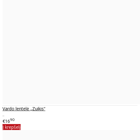
Vardo lentelė „Zuikis“
..
90
€16
Į krepšelį