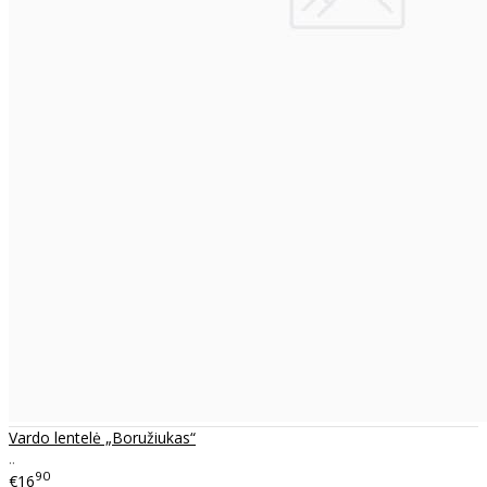
Vardo lentelė „Boružiukas“
..
90
€16