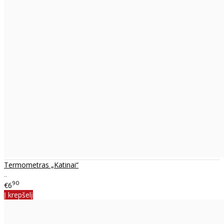
Termometras „Katinai“
..
90
€6
Į krepšelį