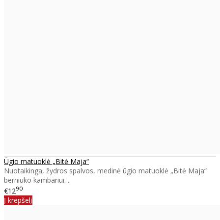
Ūgio matuoklė „Bitė Maja“
Nuotaikinga, žydros spalvos, medinė ūgio matuoklė „Bitė Maja“
berniuko kambariui. ..
90
€12
Į krepšelį