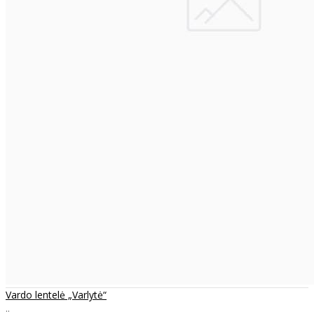
Vardo lentelė „Varlytė“
..