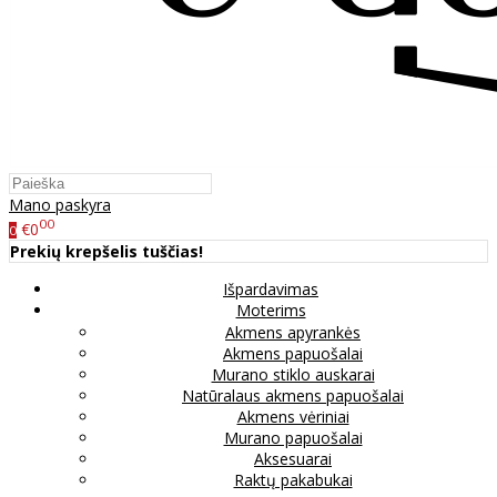
Mano paskyra
00
€0
0
Prekių krepšelis tuščias!
Išpardavimas
Moterims
Akmens apyrankės
Akmens papuošalai
Murano stiklo auskarai
Natūralaus akmens papuošalai
Akmens vėriniai
Murano papuošalai
Aksesuarai
Raktų pakabukai