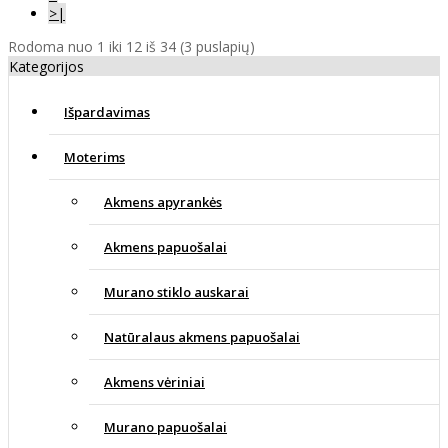
>|
Rodoma nuo 1 iki 12 iš 34 (3 puslapių)
Kategorijos
Išpardavimas
Moterims
Akmens apyrankės
Akmens papuošalai
Murano stiklo auskarai
Natūralaus akmens papuošalai
Akmens vėriniai
Murano papuošalai