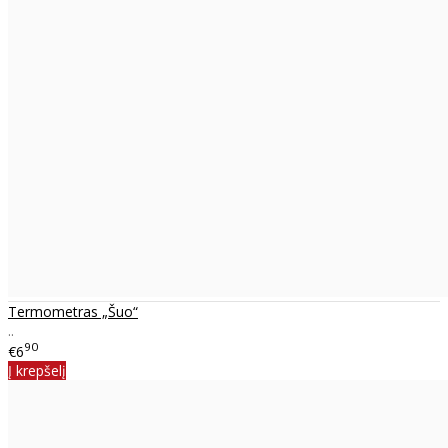
Termometras „Šuo“
..
90
€6
Į krepšelį