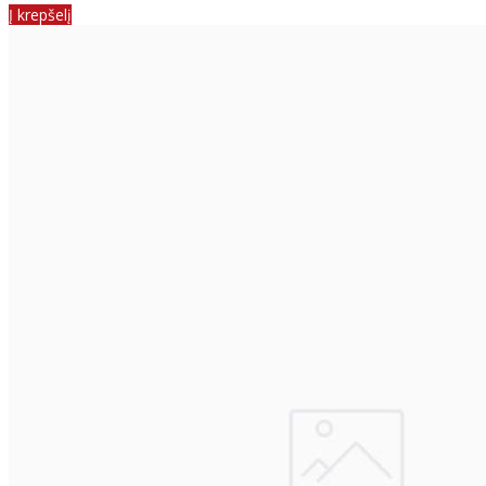
Į krepšelį