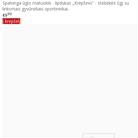
Spalvinga ūgio matuoklė - lipdukas „Krepšinis“ - stebėkite ūgį su
linksmais gyvūnėliais-sportininkai..
90
€9
Į krepšelį