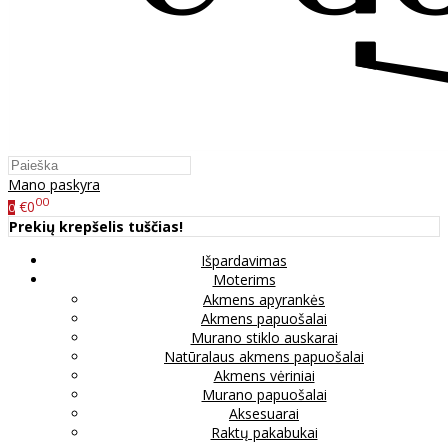
Mano paskyra
00
€0
0
Prekių krepšelis tuščias!
Išpardavimas
Moterims
Akmens apyrankės
Akmens papuošalai
Murano stiklo auskarai
Natūralaus akmens papuošalai
Akmens vėriniai
Murano papuošalai
Aksesuarai
Raktų pakabukai