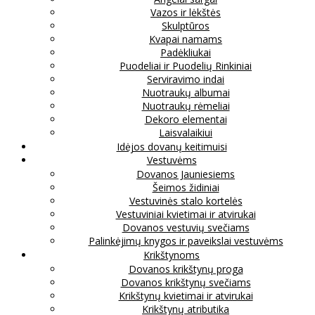
Vazos ir lėkštės
Skulptūros
Kvapai namams
Padėkliukai
Puodeliai ir Puodelių Rinkiniai
Serviravimo indai
Nuotraukų albumai
Nuotraukų rėmeliai
Dekoro elementai
Laisvalaikiui
Idėjos dovanų keitimuisi
Vestuvėms
Dovanos Jauniesiems
Šeimos židiniai
Vestuvinės stalo kortelės
Vestuviniai kvietimai ir atvirukai
Dovanos vestuvių svečiams
Palinkėjimų knygos ir paveikslai vestuvėms
Krikštynoms
Dovanos krikštynų proga
Dovanos krikštynų svečiams
Krikštynų kvietimai ir atvirukai
Krikštynų atributika