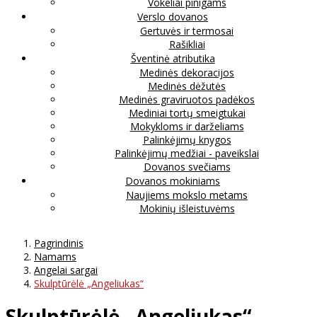
Vokeliai pinigams
Verslo dovanos
Gertuvės ir termosai
Rašikliai
Šventinė atributika
Medinės dekoracijos
Medinės dėžutės
Medinės graviruotos padėkos
Mediniai tortų smeigtukai
Mokykloms ir darželiams
Palinkėjimų knygos
Palinkėjimų medžiai - paveikslai
Dovanos svečiams
Dovanos mokiniams
Naujiems mokslo metams
Mokinių išleistuvėms
Pagrindinis
Namams
Angelai sargai
Skulptūrėlė „Angeliukas“
Skulptūrėlė „Angeliukas“