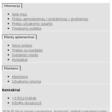
Informacija
Apie mus
Prekių apmokėjimas / pristatymas / grąžinimas
Prekių užsakymo sutartis
Privatumo politika
Klientų aptarnavimas
Visos prekės
Prekės su nuolaida
Svetainės medis
Kontaktai
Klientams
Klientams
Užsakymų istorija
Kontaktai
+37052104046
info@e-dovanos.lt
2026 © Visos teisės saugomos. Kopijuoti, platinti svetainės turinį