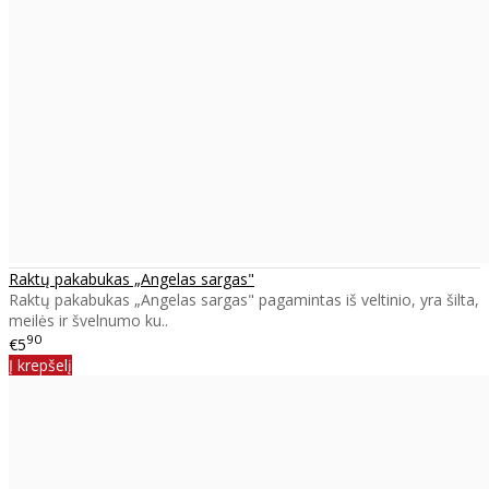
Raktų pakabukas „Angelas sargas"
Raktų pakabukas „Angelas sargas" pagamintas iš veltinio, yra šilta,
meilės ir švelnumo ku..
90
€5
Į krepšelį