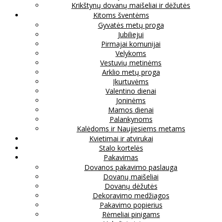
Krikštynų dovanų maišeliai ir dėžutės
Kitoms šventėms
Gyvatės metų proga
Jubiliejui
Pirmajai komunijai
Velykoms
Vestuvių metinėms
Arklio metų proga
Įkurtuvėms
Valentino dienai
Joninėms
Mamos dienai
Palankynoms
Kalėdoms ir Naujiesiems metams
Kvietimai ir atvirukai
Stalo kortelės
Pakavimas
Dovanos pakavimo paslauga
Dovanų maišeliai
Dovanų dėžutės
Dekoravimo medžiagos
Pakavimo popierius
Rėmeliai pinigams