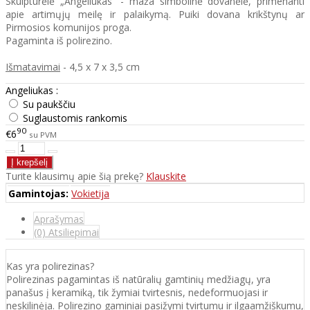
Skulptūrėlė „Angeliukas“ - maža simbolinė dovanėlė, primenanti
apie artimųjų meilę ir palaikymą. Puiki dovana krikštynų ar
Pirmosios komunijos proga.
Pagaminta iš polirezino.
Išmatavimai
- 4,5 x 7 x 3,5 cm
Angeliukas :
Su paukščiu
Suglaustomis rankomis
90
€6
su PVM
Turite klausimų apie šią prekę?
Klauskite
Gamintojas:
Vokietija
Aprašymas
(0) Atsiliepimai
Kas yra polirezinas?
Polirezinas pagamintas iš natūralių gamtinių medžiagų, yra
panašus į keramiką, tik žymiai tvirtesnis, nedeformuojasi ir
neskilinėja. Polirezino gaminiai pasižymi tvirtumu ir ilgaamžiškumu,