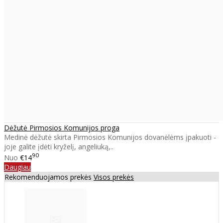
Dėžutė Pirmosios Komunijos proga
Medinė dėžutė skirta Pirmosios Komunijos dovanėlėms įpakuoti -
joje galite įdėti kryželį, angeliuką,..
90
Nuo
€14
Daugiau
Rekomenduojamos prekės
Visos prekės