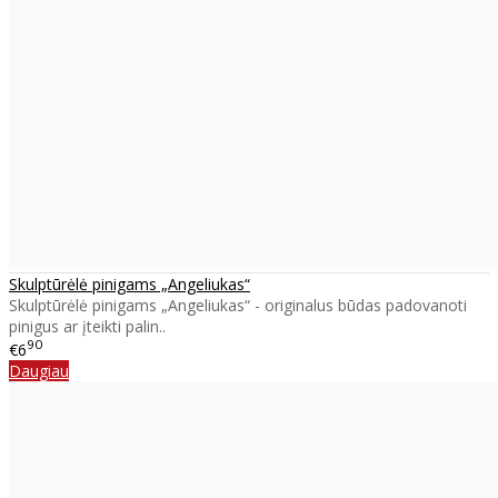
Skulptūrėlė pinigams „Angeliukas“
Skulptūrėlė pinigams „Angeliukas“ - originalus būdas padovanoti
pinigus ar įteikti palin..
90
€6
Daugiau