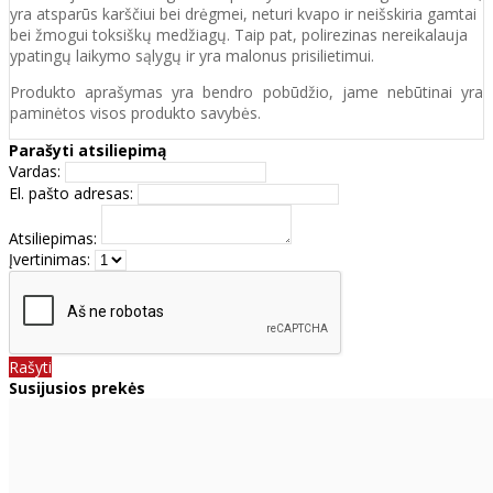
yra atsparūs karščiui bei drėgmei, neturi kvapo ir neišskiria gamtai
bei žmogui toksiškų medžiagų. Taip pat, polirezinas nereikalauja
ypatingų laikymo sąlygų ir yra malonus prisilietimui.
Produkto aprašymas yra bendro pobūdžio, jame nebūtinai yra
paminėtos visos produkto savybės.
Parašyti atsiliepimą
Vardas:
El. pašto adresas:
Atsiliepimas:
Įvertinimas:
Rašyti
Susijusios prekės