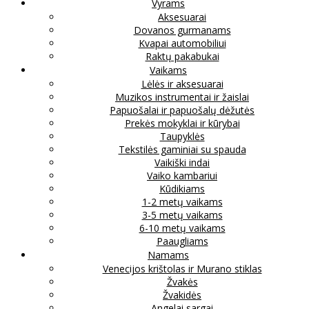
Vyrams
Aksesuarai
Dovanos gurmanams
Kvapai automobiliui
Raktų pakabukai
Vaikams
Lėlės ir aksesuarai
Muzikos instrumentai ir žaislai
Papuošalai ir papuošalų dėžutės
Prekės mokyklai ir kūrybai
Taupyklės
Tekstilės gaminiai su spauda
Vaikiški indai
Vaiko kambariui
Kūdikiams
1-2 metų vaikams
3-5 metų vaikams
6-10 metų vaikams
Paaugliams
Namams
Venecijos krištolas ir Murano stiklas
Žvakės
Žvakidės
Angelai sargai