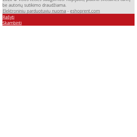
be autorių sutikimo draudžiama.
Elektroninių parduotuvių nuoma
-
eshoprent.com
Rašyti
Skambinti