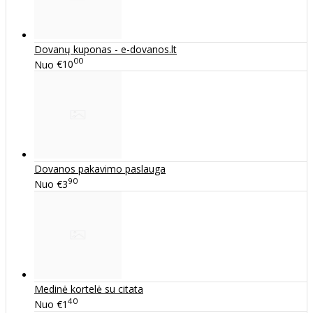
Dovanų kuponas - e-dovanos.lt
00
Nuo
€10
Dovanos pakavimo paslauga
90
Nuo
€3
Medinė kortelė su citata
40
Nuo
€1