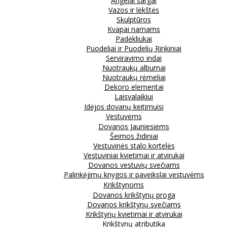
Angelai sargai
Vazos ir lėkštės
Skulptūros
Kvapai namams
Padėkliukai
Puodeliai ir Puodelių Rinkiniai
Serviravimo indai
Nuotraukų albumai
Nuotraukų rėmeliai
Dekoro elementai
Laisvalaikiui
Idėjos dovanų keitimuisi
Vestuvėms
Dovanos Jauniesiems
Šeimos židiniai
Vestuvinės stalo kortelės
Vestuviniai kvietimai ir atvirukai
Dovanos vestuvių svečiams
Palinkėjimų knygos ir paveikslai vestuvėms
Krikštynoms
Dovanos krikštynų proga
Dovanos krikštynų svečiams
Krikštynų kvietimai ir atvirukai
Krikštynų atributika