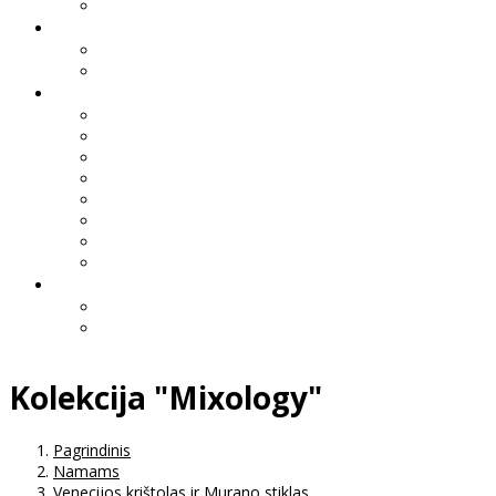
Kolekcija "Mixology"
Pagrindinis
Namams
Venecijos krištolas ir Murano stiklas