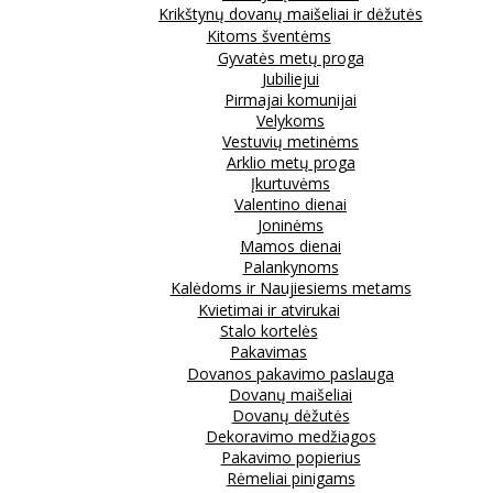
Krikštynų dovanų maišeliai ir dėžutės
Kitoms šventėms
Gyvatės metų proga
Jubiliejui
Pirmajai komunijai
Velykoms
Vestuvių metinėms
Arklio metų proga
Įkurtuvėms
Valentino dienai
Joninėms
Mamos dienai
Palankynoms
Kalėdoms ir Naujiesiems metams
Kvietimai ir atvirukai
Stalo kortelės
Pakavimas
Dovanos pakavimo paslauga
Dovanų maišeliai
Dovanų dėžutės
Dekoravimo medžiagos
Pakavimo popierius
Rėmeliai pinigams