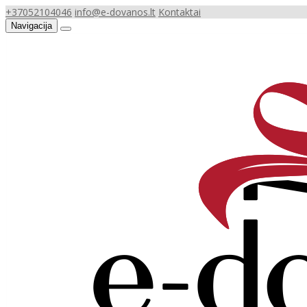
+37052104046
info@e-dovanos.lt
Kontaktai
Navigacija