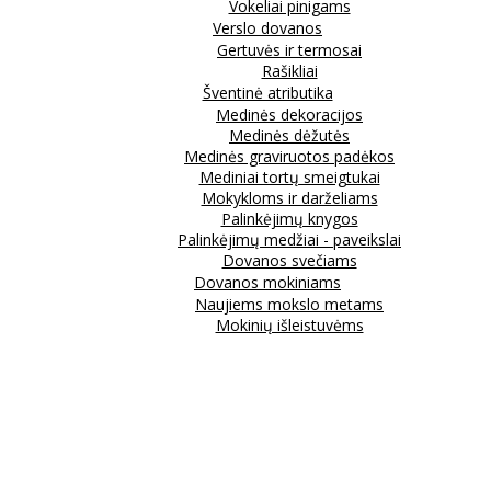
Vokeliai pinigams
Verslo dovanos
Gertuvės ir termosai
Rašikliai
Šventinė atributika
Medinės dekoracijos
Medinės dėžutės
Medinės graviruotos padėkos
Mediniai tortų smeigtukai
Mokykloms ir darželiams
Palinkėjimų knygos
Palinkėjimų medžiai - paveikslai
Dovanos svečiams
Dovanos mokiniams
Naujiems mokslo metams
Mokinių išleistuvėms