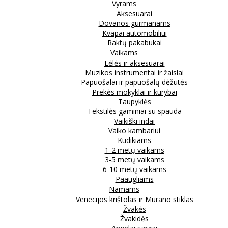
Vyrams
Aksesuarai
Dovanos gurmanams
Kvapai automobiliui
Raktų pakabukai
Vaikams
Lėlės ir aksesuarai
Muzikos instrumentai ir žaislai
Papuošalai ir papuošalų dėžutės
Prekės mokyklai ir kūrybai
Taupyklės
Tekstilės gaminiai su spauda
Vaikiški indai
Vaiko kambariui
Kūdikiams
1-2 metų vaikams
3-5 metų vaikams
6-10 metų vaikams
Paaugliams
Namams
Venecijos krištolas ir Murano stiklas
Žvakės
Žvakidės