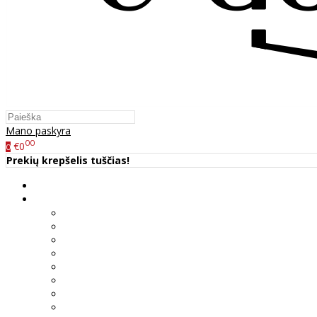
Mano paskyra
00
€0
0
Prekių krepšelis tuščias!