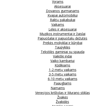
Vyrams
Aksesuarai
Dovanos gurmanams
Kvapai automobiliui
Raktų pakabukai
Vaikams
Lėlės ir aksesuarai
Muzikos instrumentai ir žaislai
Papuošalai ir papuošalų dėžutės
Prekės mokyklai ir kūrybai
Taupyklės
Tekstilės gaminiai su spauda
Vaikiški indai
Vaiko kambariui
Kūdikiams
1-2 metų vaikams
3-5 metų vaikams
6-10 metų vaikams
Paaugliams
Namams
Venecijos krištolas ir Murano stiklas
Žvakės
Žvakidės