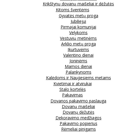
Krikštynų dovanų maišeliai ir dėžutės
Kitoms šventėms
Gyvatės metų proga
Jubiliejui
Pirmajai komunijai
Velykoms
Vestuvių metinėms
Arklio metų proga
Įkurtuvėms
Valentino dienai
Joninėms
Mamos dienai
Palankynoms
Kalėdoms ir Naujiesiems metams
Kvietimai ir atvirukai
Stalo kortelės
Pakavimas
Dovanos pakavimo paslauga
Dovanų maišeliai
Dovanų dėžutės
Dekoravimo medžiagos
Pakavimo popierius
Rėmeliai pinigams