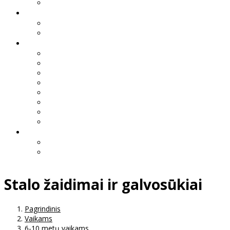
Stalo žaidimai ir galvosūkiai
Pagrindinis
Vaikams
6-10 metų vaikams