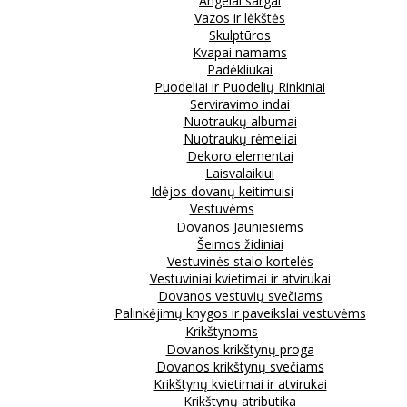
Angelai sargai
Vazos ir lėkštės
Skulptūros
Kvapai namams
Padėkliukai
Puodeliai ir Puodelių Rinkiniai
Serviravimo indai
Nuotraukų albumai
Nuotraukų rėmeliai
Dekoro elementai
Laisvalaikiui
Idėjos dovanų keitimuisi
Vestuvėms
Dovanos Jauniesiems
Šeimos židiniai
Vestuvinės stalo kortelės
Vestuviniai kvietimai ir atvirukai
Dovanos vestuvių svečiams
Palinkėjimų knygos ir paveikslai vestuvėms
Krikštynoms
Dovanos krikštynų proga
Dovanos krikštynų svečiams
Krikštynų kvietimai ir atvirukai
Krikštynų atributika