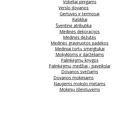
Vokeliai pinigams
Verslo dovanos
Gertuvės ir termosai
Rašikliai
Šventinė atributika
Medinės dekoracijos
Medinės dėžutės
Medinės graviruotos padėkos
Mediniai tortų smeigtukai
Mokykloms ir darželiams
Palinkėjimų knygos
Palinkėjimų medžiai - paveikslai
Dovanos svečiams
Dovanos mokiniams
Naujiems mokslo metams
Mokinių išleistuvėms