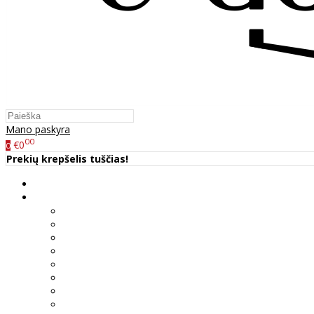
Mano paskyra
00
€0
0
Prekių krepšelis tuščias!