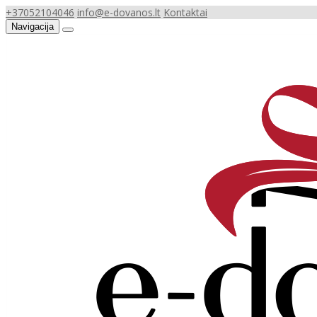
+37052104046
info@e-dovanos.lt
Kontaktai
Navigacija