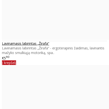
Lavinamasis labirintas „Žirafa“
Lavinamasis labirintas „Žirafa“ - ergoterapinis žaidimas, lavinantis
mažylio smulkiąją motoriką, spa..
90
€5
Į krepšelį