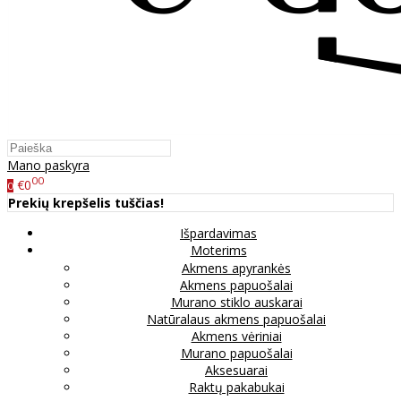
Mano paskyra
00
€0
0
Prekių krepšelis tuščias!
Išpardavimas
Moterims
Akmens apyrankės
Akmens papuošalai
Murano stiklo auskarai
Natūralaus akmens papuošalai
Akmens vėriniai
Murano papuošalai
Aksesuarai
Raktų pakabukai