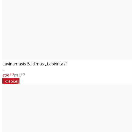
Lavinamasis žaidimas „Labirintas“
..
90
90
€29
€34
Į krepšelį