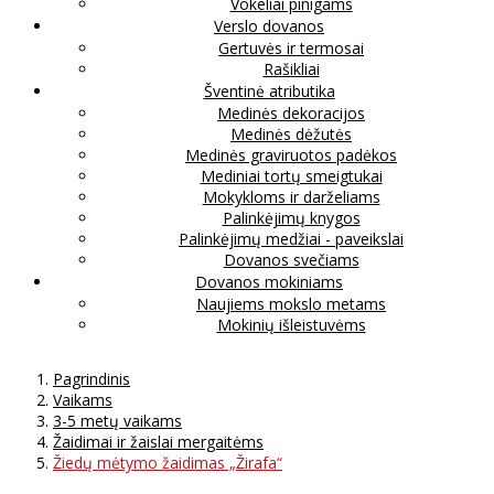
Vokeliai pinigams
Verslo dovanos
Gertuvės ir termosai
Rašikliai
Šventinė atributika
Medinės dekoracijos
Medinės dėžutės
Medinės graviruotos padėkos
Mediniai tortų smeigtukai
Mokykloms ir darželiams
Palinkėjimų knygos
Palinkėjimų medžiai - paveikslai
Dovanos svečiams
Dovanos mokiniams
Naujiems mokslo metams
Mokinių išleistuvėms
Pagrindinis
Vaikams
3-5 metų vaikams
Žaidimai ir žaislai mergaitėms
Žiedų mėtymo žaidimas „Žirafa“