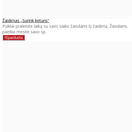
Žaidimas „Surink keturis“
Puikiai praleisite laiką su savo vaiku žaisdami šį žaidimą. Žaisdami,
paeiliui mesite savo sp..