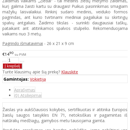
Žaidimas vaikams „Žiedai“ - tai medinis žiedų mėtymo žaidimas,
kurį galima žaisti kartu su draugais! Puikus pasirinkimas smagiam
mažylių laisvalaikiui. Rinkinį sudaro medinis, veiduko formos
pagrindas, ant kurio tvirtinami mediniai pagaliukai su skirtingų
spalvų antgaliais. Žaidimo tikslas - surinkti daugiausiai taškų,
pataikant ant atitinkamos spalvos stulpelio. Rekomenduojama
vaikams nuo 3 metų.
Pagrindo išmatavimai
- 26 x 21 x 9 cm
90
€14
su PVM
Turite klausimų apie šią prekę?
Klauskite
Gamintojas:
Vokietija
Aprašymas
(0) Atsiliepimai
Žaislas yra aukščiausios kokybės, sertifikuotas ir atitinka Europos
žaislų saugos taisykles EN 71, netoksiškas ir pagamintas iš
natūralių medžiagų, gamybos metu tausojama gamta.