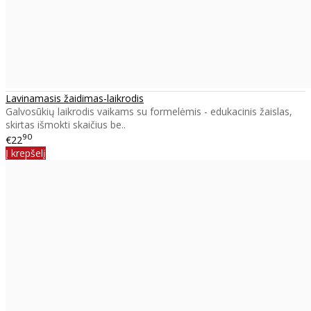
Lavinamasis žaidimas-laikrodis
Galvosūkių laikrodis vaikams su formelėmis - edukacinis žaislas,
skirtas išmokti skaičius be..
90
€22
Į krepšelį