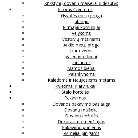
Krikštynų dovanų maišeliai ir dėžutės
Kitoms šventėms
Gyvatės metų proga
Jubiliejui
Pirmajai komunijai
Velykoms
Vestuvių metinėms
Arklio metų proga
Įkurtuvėms
Valentino dienai
Joninėms
Mamos dienai
Palankynoms
Kalėdoms ir Naujiesiems metams
Kvietimai ir atvirukai
Stalo kortelės
Pakavimas
Dovanos pakavimo paslauga
Dovanų maišeliai
Dovanų dėžutės
Dekoravimo medžiagos
Pakavimo popierius
Rėmeliai pinigams