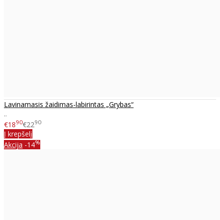
Lavinamasis žaidimas-labirintas „Grybas“
..
90
90
€18
€22
Į krepšelį
%
Akcija
-14