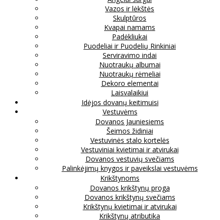
Vazos ir lėkštės
Skulptūros
Kvapai namams
Padėkliukai
Puodeliai ir Puodelių Rinkiniai
Serviravimo indai
Nuotraukų albumai
Nuotraukų rėmeliai
Dekoro elementai
Laisvalaikiui
Idėjos dovanų keitimuisi
Vestuvėms
Dovanos Jauniesiems
Šeimos židiniai
Vestuvinės stalo kortelės
Vestuviniai kvietimai ir atvirukai
Dovanos vestuvių svečiams
Palinkėjimų knygos ir paveikslai vestuvėms
Krikštynoms
Dovanos krikštynų proga
Dovanos krikštynų svečiams
Krikštynų kvietimai ir atvirukai
Krikštynų atributika