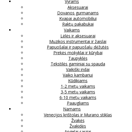
Vyrams
Aksesuarai
Dovanos gurmanams
Kvapai automobiliui
Raktų pakabukai
Vaikams
Lėlės ir aksesuarai
Muzikos instrumentai ir žaislai
Papuošalai ir papuošalų dėžutės
Prekės mokyklai ir kūrybai
Taupyklės
Tekstilės gaminiai su spauda
Vaikiški indai
Vaiko kambariui
Kūdikiams
1-2 metų vaikams
3-5 metų vaikams
6-10 metų vaikams
Paaugliams
Namams
Venecijos krištolas ir Murano stiklas
Žvakės
Žvakidės
Angelai sargai