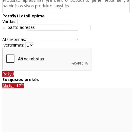
Produkto aprašymas yra bendro pobūdžio, jame nebūtinai yra
paminėtos visos produkto savybės.
Parašyti atsiliepimą
Vardas:
El. pašto adresas:
Atsiliepimas:
Įvertinimas:
Rašyti
Susijusios prekės
%
Akcija
-17