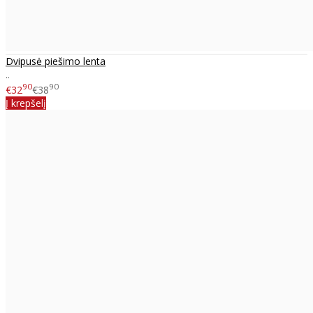
Dvipusė piešimo lenta
..
90
90
€32
€38
Į krepšelį