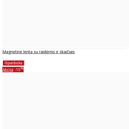
Magnetinė lenta su raidėmis ir skaičiais
..
%
Akcija
-15