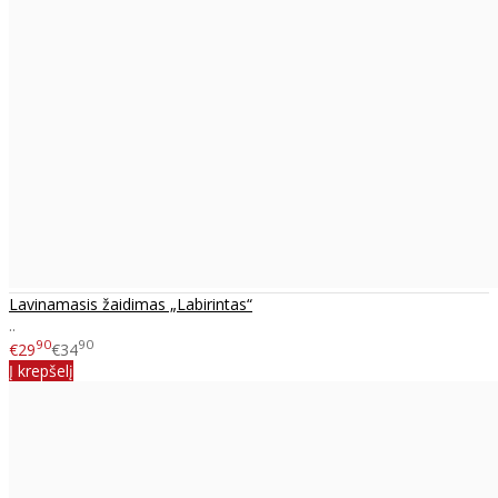
Lavinamasis žaidimas „Labirintas“
..
90
90
€29
€34
Į krepšelį