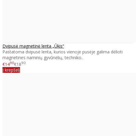
Dvipusė magnetinė lenta „Ūkis“
Pastatoma dvipusė lenta, kurios vienoje pusėje galima dėlioti
magnetines naminių gyvūnėlių, techniko..
90
90
€14
€18
Į krepšelį