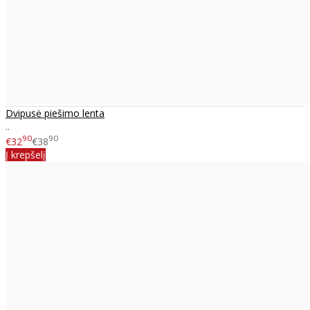
Dvipusė piešimo lenta
..
90
90
€32
€38
Į krepšelį