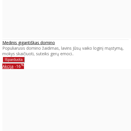
Medinis gigantiškas domino
Populiarusis domino žaidimas, lavins Jūsų vaiko loginį mąstymą,
mokys skaičiuoti, suteiks gerų emoci..
%
Akcija
-16