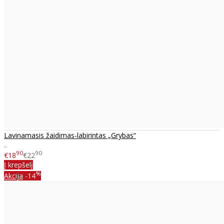
Lavinamasis žaidimas-labirintas „Grybas“
..
90
90
€18
€22
Į krepšelį
%
Akcija
-14