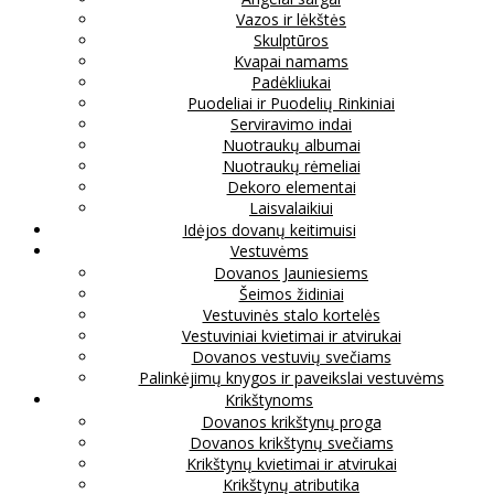
Vazos ir lėkštės
Skulptūros
Kvapai namams
Padėkliukai
Puodeliai ir Puodelių Rinkiniai
Serviravimo indai
Nuotraukų albumai
Nuotraukų rėmeliai
Dekoro elementai
Laisvalaikiui
Idėjos dovanų keitimuisi
Vestuvėms
Dovanos Jauniesiems
Šeimos židiniai
Vestuvinės stalo kortelės
Vestuviniai kvietimai ir atvirukai
Dovanos vestuvių svečiams
Palinkėjimų knygos ir paveikslai vestuvėms
Krikštynoms
Dovanos krikštynų proga
Dovanos krikštynų svečiams
Krikštynų kvietimai ir atvirukai
Krikštynų atributika