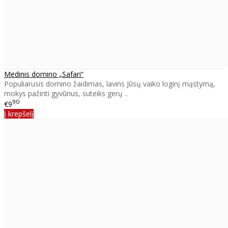
Medinis domino „Safari“
Populiarusis domino žaidimas, lavins Jūsų vaiko loginį mąstymą,
mokys pažinti gyvūnus, suteiks gerų ..
90
€9
Į krepšelį