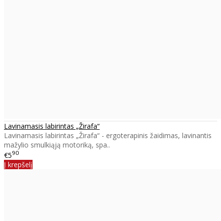
Lavinamasis labirintas „Žirafa“
Lavinamasis labirintas „Žirafa“ - ergoterapinis žaidimas, lavinantis
mažylio smulkiąją motoriką, spa..
90
€5
Į krepšelį