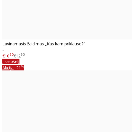
Lavinamasis žaidimas „Kas kam priklauso?“
..
90
90
€10
€12
Į krepšelį
%
Akcija
-21