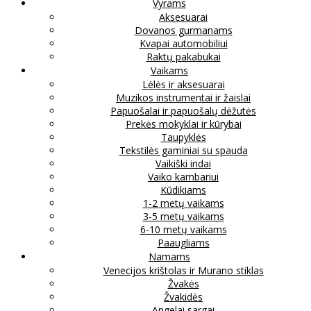
Vyrams
Aksesuarai
Dovanos gurmanams
Kvapai automobiliui
Raktų pakabukai
Vaikams
Lėlės ir aksesuarai
Muzikos instrumentai ir žaislai
Papuošalai ir papuošalų dėžutės
Prekės mokyklai ir kūrybai
Taupyklės
Tekstilės gaminiai su spauda
Vaikiški indai
Vaiko kambariui
Kūdikiams
1-2 metų vaikams
3-5 metų vaikams
6-10 metų vaikams
Paaugliams
Namams
Venecijos krištolas ir Murano stiklas
Žvakės
Žvakidės
Angelai sargai