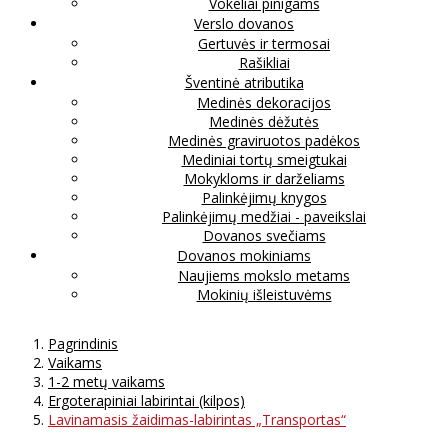
Vokeliai pinigams
Verslo dovanos
Gertuvės ir termosai
Rašikliai
Šventinė atributika
Medinės dekoracijos
Medinės dėžutės
Medinės graviruotos padėkos
Mediniai tortų smeigtukai
Mokykloms ir darželiams
Palinkėjimų knygos
Palinkėjimų medžiai - paveikslai
Dovanos svečiams
Dovanos mokiniams
Naujiems mokslo metams
Mokinių išleistuvėms
Pagrindinis
Vaikams
1-2 metų vaikams
Ergoterapiniai labirintai (kilpos)
Lavinamasis žaidimas-labirintas „Transportas“