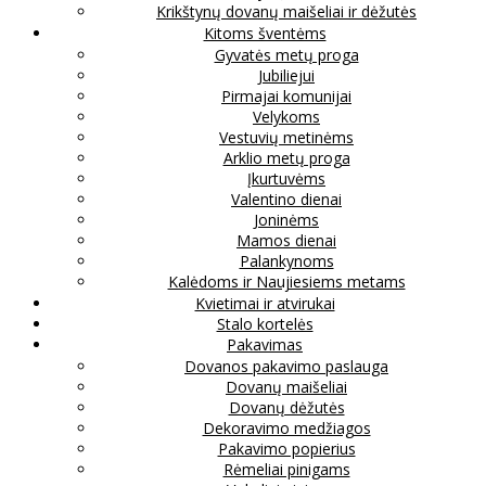
Krikštynų dovanų maišeliai ir dėžutės
Kitoms šventėms
Gyvatės metų proga
Jubiliejui
Pirmajai komunijai
Velykoms
Vestuvių metinėms
Arklio metų proga
Įkurtuvėms
Valentino dienai
Joninėms
Mamos dienai
Palankynoms
Kalėdoms ir Naujiesiems metams
Kvietimai ir atvirukai
Stalo kortelės
Pakavimas
Dovanos pakavimo paslauga
Dovanų maišeliai
Dovanų dėžutės
Dekoravimo medžiagos
Pakavimo popierius
Rėmeliai pinigams