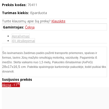
Prekės kodas:
70411
Turimas kiekis:
Išparduota
Turite klausimų apie šią prekę?
Klauskite
Gamintojas:
Čekija
Aprašymas
(0) Atsiliepimai
Šis lavinamasis žaidimas padės pažinti transporto priemones, spalvas ir
formas, lavins Jūsų mažylio smulkiąją motoriką, vaizduotę. Pagaminta iš
medžio. Skirta vaikams nuo 1,5 metų. Pakuotės išmatavimai (AxPxG)
28x17x16,5 cm
. Pateikta spalvingoje kartoninėje pakuotėje, todėl puikiai tiks
dovanoti.
Susijusios prekės
%
Akcija
-17