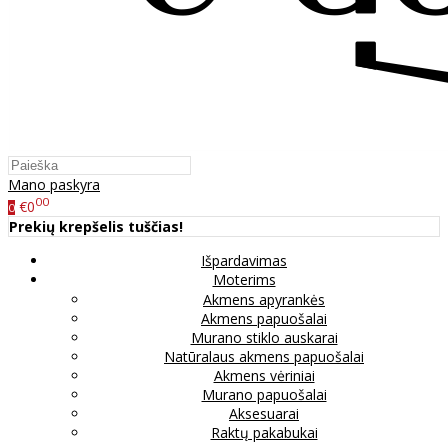
Mano paskyra
00
€0
0
Prekių krepšelis tuščias!
Išpardavimas
Moterims
Akmens apyrankės
Akmens papuošalai
Murano stiklo auskarai
Natūralaus akmens papuošalai
Akmens vėriniai
Murano papuošalai
Aksesuarai
Raktų pakabukai