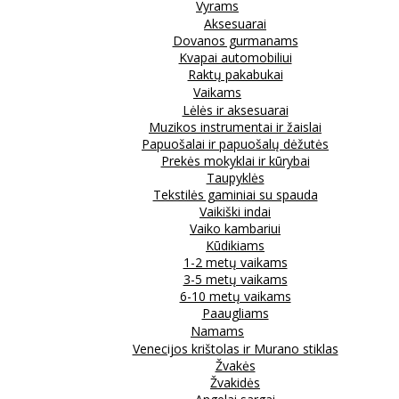
Vyrams
Aksesuarai
Dovanos gurmanams
Kvapai automobiliui
Raktų pakabukai
Vaikams
Lėlės ir aksesuarai
Muzikos instrumentai ir žaislai
Papuošalai ir papuošalų dėžutės
Prekės mokyklai ir kūrybai
Taupyklės
Tekstilės gaminiai su spauda
Vaikiški indai
Vaiko kambariui
Kūdikiams
1-2 metų vaikams
3-5 metų vaikams
6-10 metų vaikams
Paaugliams
Namams
Venecijos krištolas ir Murano stiklas
Žvakės
Žvakidės