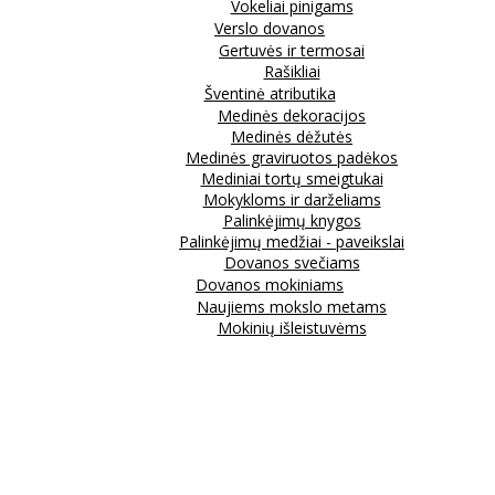
Vokeliai pinigams
Verslo dovanos
Gertuvės ir termosai
Rašikliai
Šventinė atributika
Medinės dekoracijos
Medinės dėžutės
Medinės graviruotos padėkos
Mediniai tortų smeigtukai
Mokykloms ir darželiams
Palinkėjimų knygos
Palinkėjimų medžiai - paveikslai
Dovanos svečiams
Dovanos mokiniams
Naujiems mokslo metams
Mokinių išleistuvėms