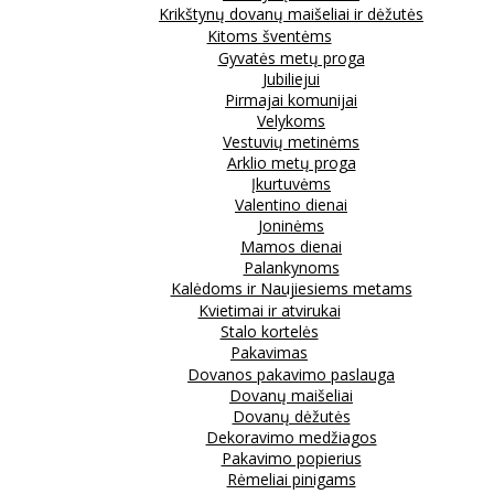
Krikštynų dovanų maišeliai ir dėžutės
Kitoms šventėms
Gyvatės metų proga
Jubiliejui
Pirmajai komunijai
Velykoms
Vestuvių metinėms
Arklio metų proga
Įkurtuvėms
Valentino dienai
Joninėms
Mamos dienai
Palankynoms
Kalėdoms ir Naujiesiems metams
Kvietimai ir atvirukai
Stalo kortelės
Pakavimas
Dovanos pakavimo paslauga
Dovanų maišeliai
Dovanų dėžutės
Dekoravimo medžiagos
Pakavimo popierius
Rėmeliai pinigams