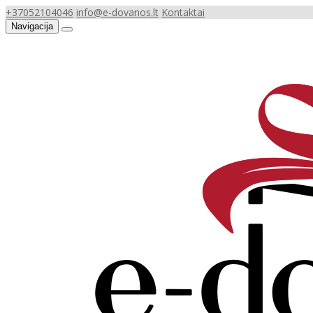
+37052104046
info@e-dovanos.lt
Kontaktai
Navigacija