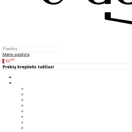
Mano paskyra
00
€0
0
Prekių krepšelis tuščias!