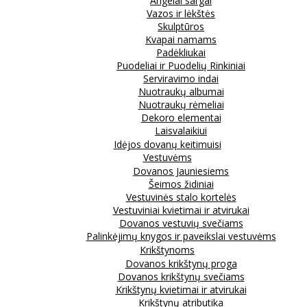
Angelai sargai
Vazos ir lėkštės
Skulptūros
Kvapai namams
Padėkliukai
Puodeliai ir Puodelių Rinkiniai
Serviravimo indai
Nuotraukų albumai
Nuotraukų rėmeliai
Dekoro elementai
Laisvalaikiui
Idėjos dovanų keitimuisi
Vestuvėms
Dovanos Jauniesiems
Šeimos židiniai
Vestuvinės stalo kortelės
Vestuviniai kvietimai ir atvirukai
Dovanos vestuvių svečiams
Palinkėjimų knygos ir paveikslai vestuvėms
Krikštynoms
Dovanos krikštynų proga
Dovanos krikštynų svečiams
Krikštynų kvietimai ir atvirukai
Krikštynų atributika