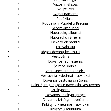
Vazos ir lėkštės
Skulptūros
Kvapai namams
Padėkliukai
Puodeliai ir Puodelių Rinkiniai
Serviravimo indai
Nuotraukų albumai
Nuotraukų rėmeliai
Dekoro elementai
Laisvalaikiui
Idėjos dovanų keitimuisi
Vestuvėms
Dovanos Jauniesiems
Šeimos židiniai
Vestuvinės stalo kortelės
Vestuviniai kvietimai ir atvirukai
Dovanos vestuvių svečiams
Palinkėjimų knygos ir paveikslai vestuvėms
Krikštynoms
Dovanos krikštynų proga
Dovanos krikštynų svečiams
Krikštynų kvietimai ir atvirukai
Krikštynų atributika