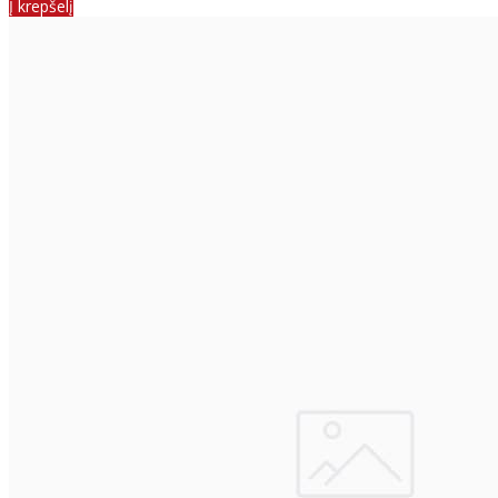
Į krepšelį