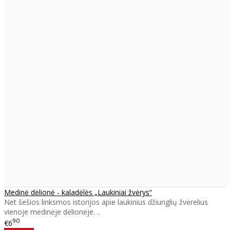
Medinė dėlionė - kaladėlės „Laukiniai žvėrys“
Net šešios linksmos istorijos apie laukinius džiunglių žvėrelius
vienoje medinėje dėlionėje. ..
90
€6