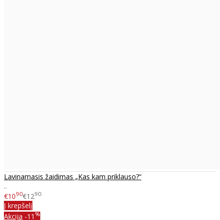
Lavinamasis žaidimas „Kas kam priklauso?“
..
90
90
€10
€12
Į krepšelį
%
Akcija
-11