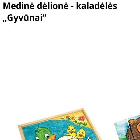
Medinė dėlionė - kaladėlės
„Gyvūnai“