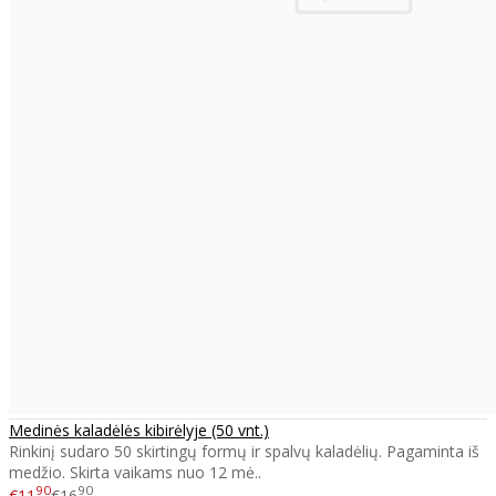
Medinės kaladėlės kibirėlyje (50 vnt.)
Rinkinį sudaro 50 skirtingų formų ir spalvų kaladėlių. Pagaminta iš
medžio. Skirta vaikams nuo 12 mė..
90
90
€11
€16