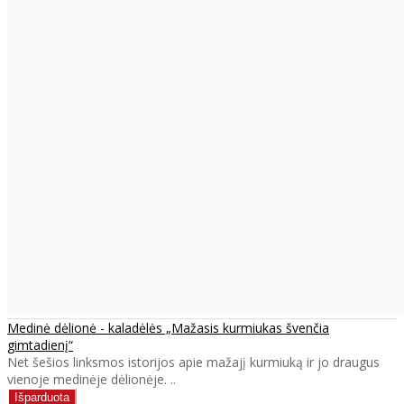
Medinė dėlionė - kaladėlės „Mažasis kurmiukas švenčia
gimtadienį“
Net šešios linksmos istorijos apie mažajį kurmiuką ir jo draugus
vienoje medinėje dėlionėje. ..