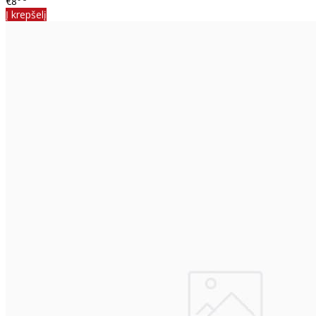
€8
Į krepšelį