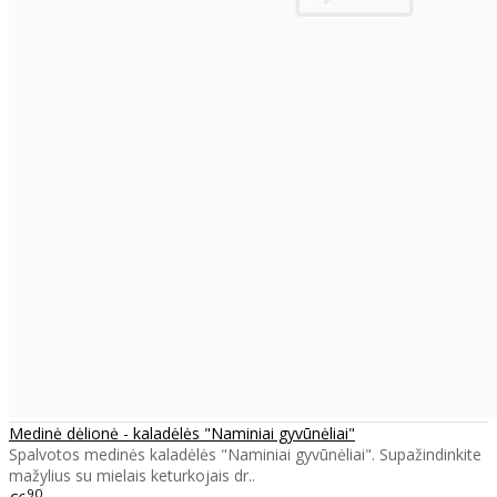
Medinė dėlionė - kaladėlės "Naminiai gyvūnėliai"
Spalvotos medinės kaladėlės "Naminiai gyvūnėliai". Supažindinkite
mažylius su mielais keturkojais dr..
90