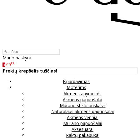
Mano paskyra
00
€0
0
Prekių krepšelis tuščias!
Išpardavimas
Moterims
Akmens apyrankės
Akmens papuošalai
Murano stiklo auskarai
Natūralaus akmens papuošalai
Akmens vėriniai
Murano papuošalai
Aksesuarai
Raktų pakabukai