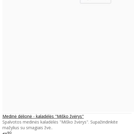
Medinė dėlionė - kaladėlės "Miško žvėrys"
Spalvotos medinės kaladėlės "Miško žvėrys". Supažindinkite
mažylius su smagiais žvė..
90