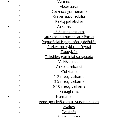
Vyrams
Aksesuarai
Dovanos gurmanams
Kvapai automobiliui
Raktų pakabukai
Vaikams
Lėlės ir aksesuarai
Muzikos instrumentai ir žaislai
Papuošalai ir papuošalų dėžutės
Prekės mokyklai ir kūrybai
Taupyklės
Tekstilės gaminiai su spauda
Vaikiški indai
Vaiko kambariui
Kūdikiams
1-2 metų vaikams
3-5 metų vaikams
6-10 metų vaikams
Paaugliams
Namams
Venecijos krištolas ir Murano stiklas
Žvakės
Žvakidės
Angelai sargai