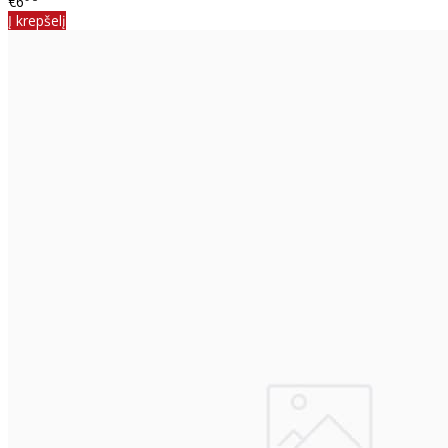
€6
Į krepšelį