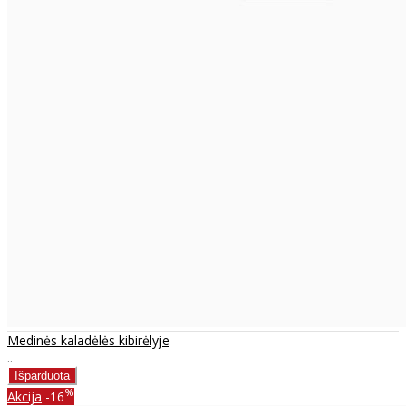
Medinės kaladėlės kibirėlyje
..
%
Akcija
-16