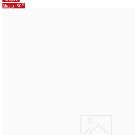
%
Akcija
-30