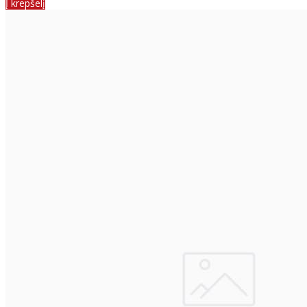
Į krepšelį