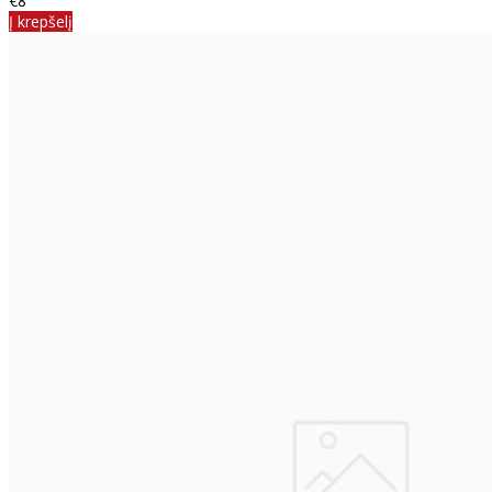
€8
Į krepšelį