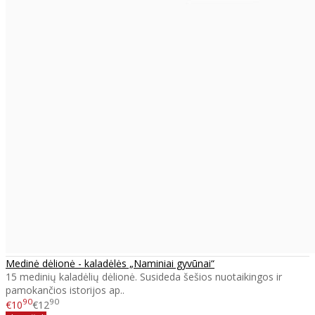
Medinė dėlionė - kaladėlės „Naminiai gyvūnai“
15 medinių kaladėlių dėlionė. Susideda šešios nuotaikingos ir
pamokančios istorijos ap..
90
90
€10
€12