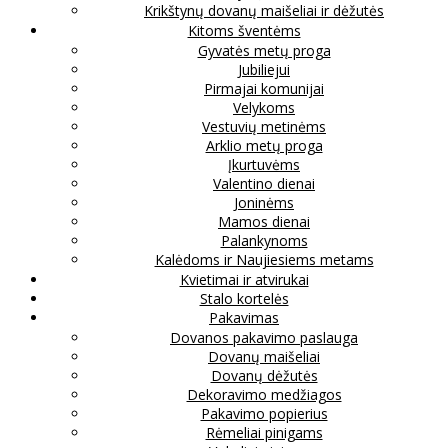
Krikštynų dovanų maišeliai ir dėžutės
Kitoms šventėms
Gyvatės metų proga
Jubiliejui
Pirmajai komunijai
Velykoms
Vestuvių metinėms
Arklio metų proga
Įkurtuvėms
Valentino dienai
Joninėms
Mamos dienai
Palankynoms
Kalėdoms ir Naujiesiems metams
Kvietimai ir atvirukai
Stalo kortelės
Pakavimas
Dovanos pakavimo paslauga
Dovanų maišeliai
Dovanų dėžutės
Dekoravimo medžiagos
Pakavimo popierius
Rėmeliai pinigams