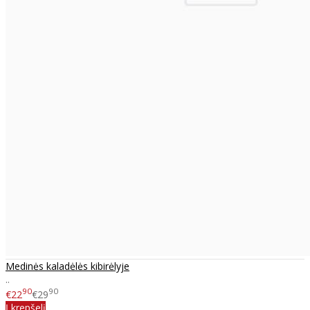
Medinės kaladėlės kibirėlyje
..
90
90
€22
€29
Į krepšelį