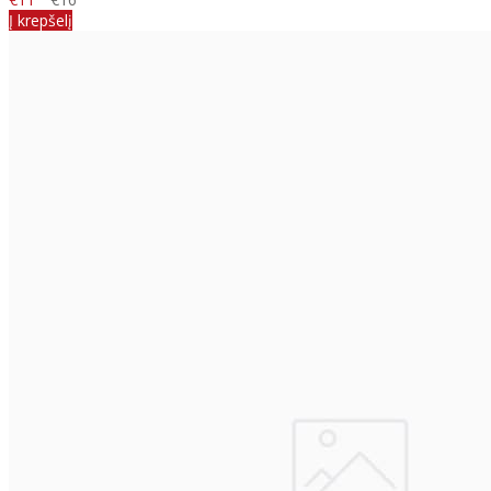
Į krepšelį