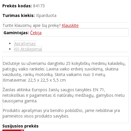
Prekės kodas:
84173
Turimas kiekis:
Išparduota
Turite klausimų apie šią prekę?
Klauskite
Gamintojas:
Čekija
Aprašymas
(0) Atsiliepimai
Dėžutėje su užveriamu dangteliu 25 kokybiškų medinių kaladėlių,
patogių vaiko rankelei. Lavina vaiko erdvinį suvokimą, skatina
vaizduotę, rankų motoriką. Skirta vaikams nuo 3 metų.
Išmatavimai: 22,5 x 22,5 x 5,5 cm
Žaislas atitinka Europos žaislų saugos taisykles EN 71,
netoksiškas ir pagamintas iš natūralių medžiagų, gamybos metu
tausojama gamta.
Produkto aprašymas yra bendro pobūdžio, jame nebūtinai yra
paminėtos visos produkto savybės.
Susijusios prekės
%