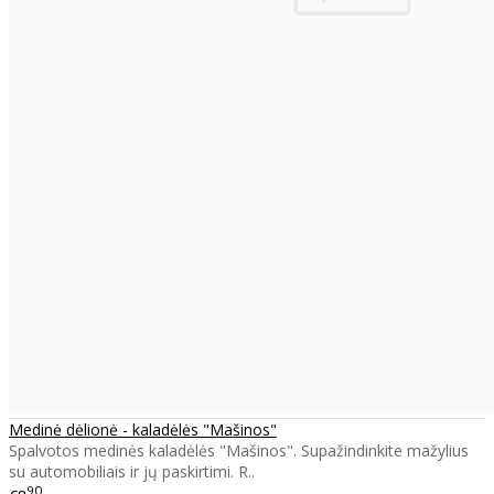
Medinė dėlionė - kaladėlės "Mašinos"
Spalvotos medinės kaladėlės "Mašinos". Supažindinkite mažylius
su automobiliais ir jų paskirtimi. R..
90