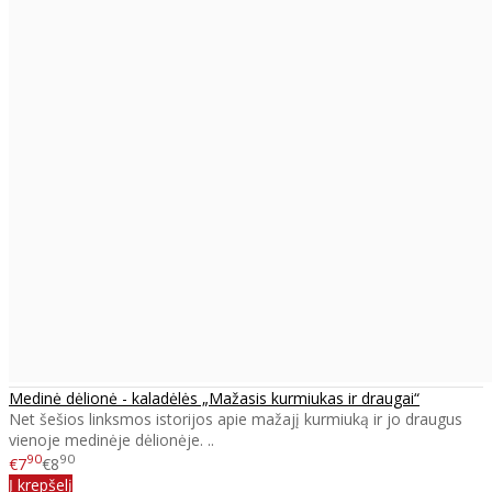
Medinė dėlionė - kaladėlės „Mažasis kurmiukas ir draugai“
Net šešios linksmos istorijos apie mažajį kurmiuką ir jo draugus
vienoje medinėje dėlionėje. ..
90
90
€7
€8
Į krepšelį