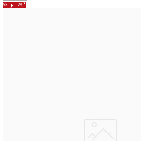
%
Akcija
-23