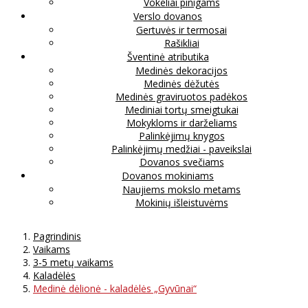
Vokeliai pinigams
Verslo dovanos
Gertuvės ir termosai
Rašikliai
Šventinė atributika
Medinės dekoracijos
Medinės dėžutės
Medinės graviruotos padėkos
Mediniai tortų smeigtukai
Mokykloms ir darželiams
Palinkėjimų knygos
Palinkėjimų medžiai - paveikslai
Dovanos svečiams
Dovanos mokiniams
Naujiems mokslo metams
Mokinių išleistuvėms
Pagrindinis
Vaikams
3-5 metų vaikams
Kaladėlės
Medinė dėlionė - kaladėlės „Gyvūnai“